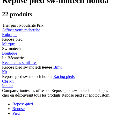
Repose pied sw-motech honda
22 produits
Trier par :
Popularité
Prix
Affiner votre recherche
Rubrique
Repose-pied
Marque
Sw-motech
Boutique
La Bécanerie
Recherches similaires
Repose pied sw-motech
honda
Bmw
Kit
Repose pied
sw
-
motech
honda
Racing pieds
Cbr kit
Ion kit
Comparez toutes les offres de Repose pied sw-motech honda pas
cher en découvrant tous les produits Repose pied sur Motocustom.
Repose-pied
Repose
Pied