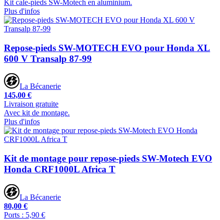
Kit cale-pieds SW-Motech en aluminium.
Plus d'infos
Repose-pieds SW-MOTECH EVO pour Honda XL
600 V Transalp 87-99
La Bécanerie
145,00 €
Livraison gratuite
Avec kit de montage.
Plus d'infos
Kit de montage pour repose-pieds SW-Motech EVO
Honda CRF1000L Africa T
La Bécanerie
80,00 €
Ports : 5,90 €