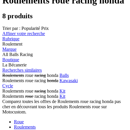
Roulements roue racing honda
8 produits
Trier par :
Popularité
Prix
Affiner votre recherche
Rubrique
Roulement
Marque
All Balls Racing
Boutique
La Bécanerie
Recherches similaires
Roulements
roue
racing
honda
Balls
Roulements roue racing
honda
Kawasaki
Cycle
Roulements roue
racing
honda
Kit
Roulements
roue
racing honda
Kit
Comparez toutes les offres de Roulements roue racing honda pas
cher en découvrant tous les produits Roulements roue sur
Motocustom.
Roue
Roulements