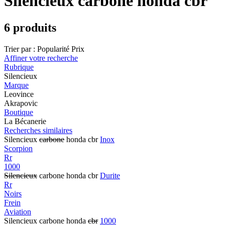
Silencieux carbone honda cbr
6 produits
Trier par :
Popularité
Prix
Affiner votre recherche
Rubrique
Silencieux
Marque
Leovince
Akrapovic
Boutique
La Bécanerie
Recherches similaires
Silencieux
carbone
honda cbr
Inox
Scorpion
Rr
1000
Silencieux
carbone honda cbr
Durite
Rr
Noirs
Frein
Aviation
Silencieux carbone honda
cbr
1000