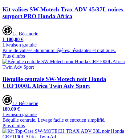
Kit valises SW-Motech Trax ADV 45/37L noires
support PRO Honda Africa
La Bécanerie
1 100,00 €
Livraison gratuite
Paire de valises aluminium légères, résistantes et pratiques.
Plus d'infos
Béquille centrale SW-Motech noir Honda
CRF1000L Africa Twin Adv Sport
La Bécanerie
180,00 €
Livraison gratuite
Béquille centrale. Levage facile et entretien simplifié.
Plus d'infos