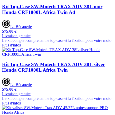
Kit Top-Case SW-Motech TRAX ADV 38L noir
Honda CRF1000L Africa Twin Ad
La Bécanerie
575,00 €
Livraison gratuite
Le kit complet comprenant le top case et la fixation pour votre moto.
Plus d'infos
Kit Top-Case SW-Motech TRAX ADV 38L silver
Honda CRF1000L Africa Twin
La Bécanerie
575,00 €
Livraison gratuite
Le kit complet comprenant le top case et la fixation pour votre moto.
Plus d'infos