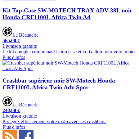
Kit Top-Case SW-MOTECH TRAX ADV 38L noir
Honda CRF1100L Africa Twin Ad
La Bécanerie
565,00 €
Livraison gratuite
Le kit complet comprenant le top case et la fixation pour votre moto.
Plus d'infos
Crashbar supérieur noir SW-Motech Honda
CRF1100L Africa Twin Adv Spor
La Bécanerie
240,00 €
Livraison gratuite
Protégez efficacement votre moto avec ces crashbars.
Plus d'infos