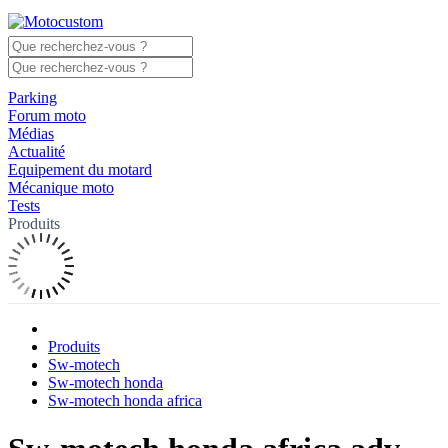
Parking
Forum moto
Médias
Actualité
Equipement du motard
Mécanique moto
Tests
Produits
Produits
Sw-motech
Sw-motech honda
Sw-motech honda africa