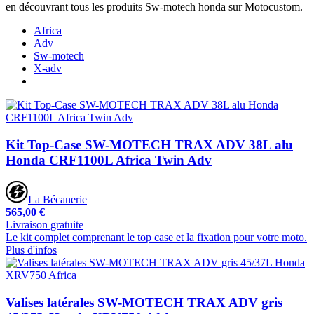
en découvrant tous les produits Sw-motech honda sur Motocustom.
Africa
Adv
Sw-motech
X-adv
Kit Top-Case SW-MOTECH TRAX ADV 38L alu
Honda CRF1100L Africa Twin Adv
La Bécanerie
565,00 €
Livraison gratuite
Le kit complet comprenant le top case et la fixation pour votre moto.
Plus d'infos
Valises latérales SW-MOTECH TRAX ADV gris