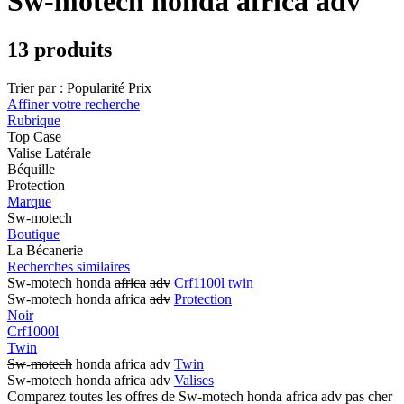
Sw-motech honda africa adv
13 produits
Trier par :
Popularité
Prix
Affiner votre recherche
Rubrique
Top Case
Valise Latérale
Béquille
Protection
Marque
Sw-motech
Boutique
La Bécanerie
Recherches similaires
Sw-motech honda
africa
adv
Crf1100l twin
Sw-motech honda africa
adv
Protection
Noir
Crf1000l
Twin
Sw
-
motech
honda africa adv
Twin
Sw-motech honda
africa
adv
Valises
Comparez toutes les offres de Sw-motech honda africa adv pas cher