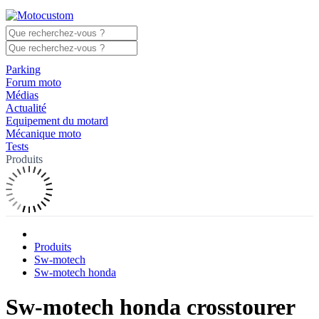
Parking
Forum moto
Médias
Actualité
Equipement du motard
Mécanique moto
Tests
Produits
Produits
Sw-motech
Sw-motech honda
Sw-motech honda crosstourer