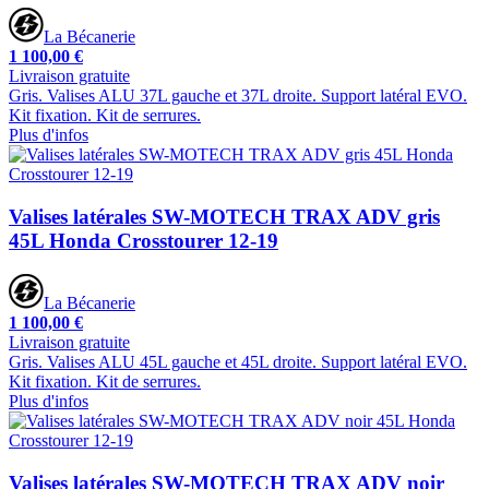
La Bécanerie
1 100,00 €
Livraison gratuite
Gris. Valises ALU 37L gauche et 37L droite. Support latéral EVO.
Kit fixation. Kit de serrures.
Plus d'infos
Valises latérales SW-MOTECH TRAX ADV gris
45L Honda Crosstourer 12-19
La Bécanerie
1 100,00 €
Livraison gratuite
Gris. Valises ALU 45L gauche et 45L droite. Support latéral EVO.
Kit fixation. Kit de serrures.
Plus d'infos
Valises latérales SW-MOTECH TRAX ADV noir