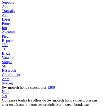
Support
Abs
Transalp
Alu
Litres
Portée
Ion
Aventure
Pied
Repose
750
11
Blaze
Varadero
Souple
Slc
Réservoir
Crossrunner
Aero
Sysbag
Sw
-
motech
honda crosstourer
1200
Noir
Vfr
Comparez toutes les offres de Sw-motech honda crosstourer pas
cher en découvrant tous les produits Sw-motech honda sur