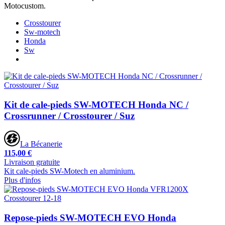
Motocustom.
Crosstourer
Sw-motech
Honda
Sw
Kit de cale-pieds SW-MOTECH Honda NC /
Crossrunner / Crosstourer / Suz
La Bécanerie
115,00 €
Livraison gratuite
Kit cale-pieds SW-Motech en aluminium.
Plus d'infos
Repose-pieds SW-MOTECH EVO Honda