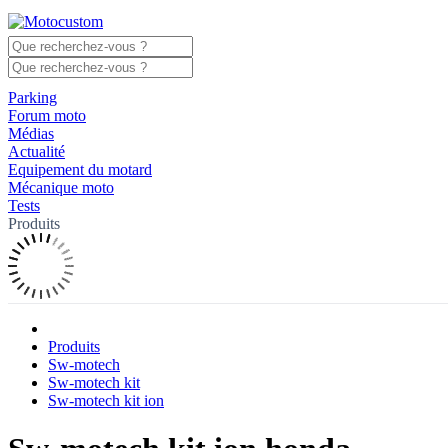
Parking
Forum moto
Médias
Actualité
Equipement du motard
Mécanique moto
Tests
Produits
Produits
Sw-motech
Sw-motech kit
Sw-motech kit ion