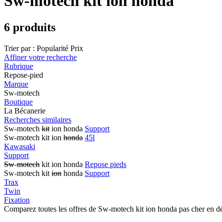
Sw-motech kit ion honda
6 produits
Trier par :
Popularité
Prix
Affiner votre recherche
Rubrique
Repose-pied
Marque
Sw-motech
Boutique
La Bécanerie
Recherches similaires
Sw-motech
kit
ion honda
Support
Sw-motech kit ion
honda
45l
Kawasaki
Support
Sw
-
motech
kit ion honda
Repose pieds
Sw-motech kit
ion
honda
Support
Trax
Twin
Fixation
Comparez toutes les offres de Sw-motech kit ion honda pas cher en d