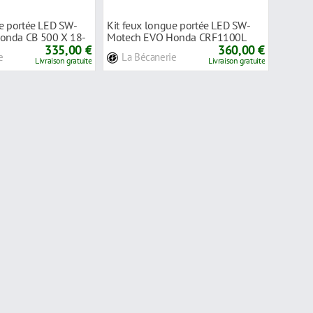
ue portée LED SW-
Kit feux longue portée LED SW-
onda CB 500 X 18-
Motech EVO Honda CRF1100L
335,00 €
Africa Twin 2
360,00 €
e
La Bécanerie
Livraison gratuite
Livraison gratuite