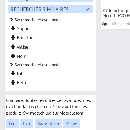
RECHERCHES SIMILAIRES
Kit feux long
Motech EVO H
Sw-motech
led
evo honda
20
La Bécaneri
Support
Fixation
Valise
Noir
Sw
-
motech
led evo honda
Kit
Feux
Comparez toutes les offres de Sw-motech led
evo honda pas cher en découvrant tous les
produits Sw-motech led sur Motocustom.
Led
Evo
Sw-motech
X-evo