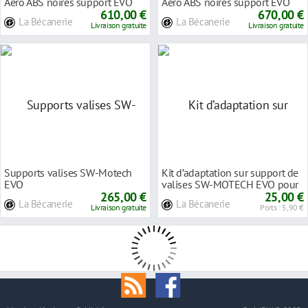
Aero ABS noires support EVO
Aero ABS noires support EVO
Kawasaki KLR 6
610,00 €
BMW R 1100 GS
670,00 €
La Bécanerie
La Bécanerie
Livraison gratuite
Livraison gratuite
Supports valises SW-Motech
Kit d’adaptation sur support de
EVO
valises SW-MOTECH EVO pour
265,00 €
valises l
25,00 €
La Bécanerie
La Bécanerie
Livraison gratuite
Ports : 5,90 €