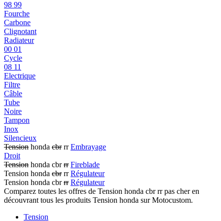
98 99
Fourche
Carbone
Clignotant
Radiateur
00 01
Cycle
08 11
Electrique
Filtre
Câble
Tube
Noire
Tampon
Inox
Silencieux
Tension
honda
cbr
rr
Embrayage
Droit
Tension
honda cbr
rr
Fireblade
Tension honda
cbr
rr
Régulateur
Tension honda cbr
rr
Régulateur
Comparez toutes les offres de Tension honda cbr rr pas cher en
découvrant tous les produits Tension honda sur Motocustom.
Tension