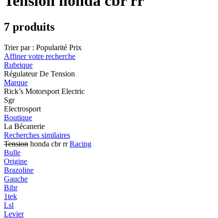
Tension honda cbr rr
7 produits
Trier par :
Popularité
Prix
Affiner votre recherche
Rubrique
Régulateur De Tension
Marque
Rick’s Motorsport Electric
Sgr
Electrosport
Boutique
La Bécanerie
Recherches similaires
Tension
honda cbr rr
Racing
Bulle
Origine
Brazoline
Gauche
Bihr
1tek
Lsl
Levier