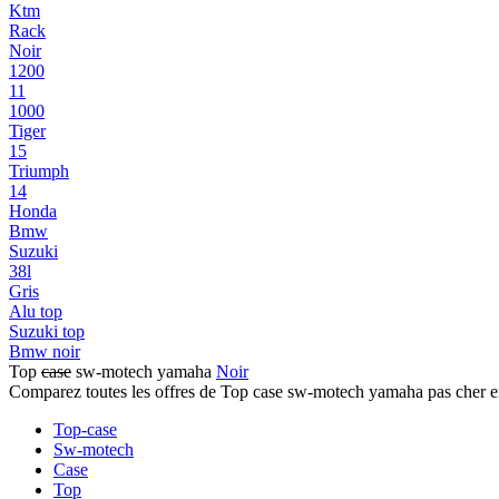
Ktm
Rack
Noir
1200
11
1000
Tiger
15
Triumph
14
Honda
Bmw
Suzuki
38l
Gris
Alu top
Suzuki top
Bmw noir
Top
case
sw-motech yamaha
Noir
Comparez toutes les offres de Top case sw-motech yamaha pas cher e
Top-case
Sw-motech
Case
Top