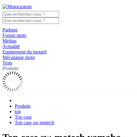
Parking
Forum moto
Médias
Actualité
Equipement du motard
Mécanique moto
Tests
Produits
Produits
top
Top case
Top case sw-motech