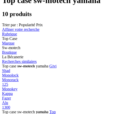
Top case sw-motech yamaha
10 produits
Trier par :
Popularité
Prix
Affiner votre recherche
Rubrique
Top Case
Marque
Sw-motech
Boutique
La Bécanerie
Recherches similaires
Top case
sw
-
motech
yamaha
Givi
Shad
Monolock
Monorack
125
Monokey
Kappa
Fazer
Alu
1300
Top case sw-motech
yamaha
Top