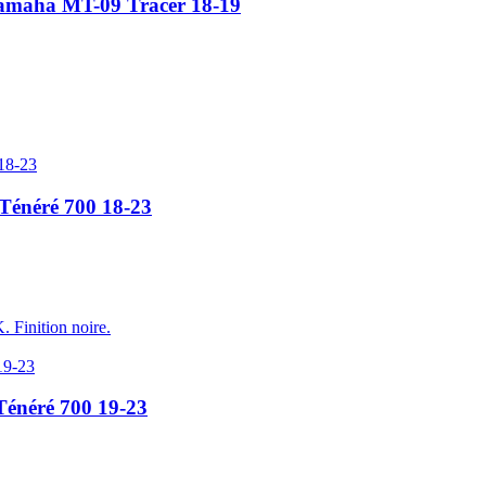
maha MT-09 Tracer 18-19
énéré 700 18-23
inition noire.
énéré 700 19-23