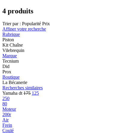
4 produits
Trier par :
Popularité
Prix
Affiner votre recherche
Rubrique
Piston
Kit Chaîne
Vilebrequin
Marque
Tecnium
Did
Prox
Boutique
La Bécanerie
Recherches similaires
Yamaha dt
175
125
250
80
Moteur
200r
Air
Frein
Coulé