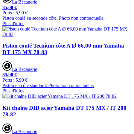
La Bécanerie
85,00 €
Ports : 5,90 €
Piston coulé en seconde côte. Photo non contractuelle.
Plus d'infos
Piston coulé Tecnium côte A Ø 66,00 mm Yamaha
DT 175 MX 78-83
La Bécanerie
85,00 €
Ports : 5,90 €
Piston en côte standard. Photo non contractuelle.
Plus d'infos
Kit chaîne DID acier Yamaha DT 175 MX / IT 200
78-82
La Bécanerie