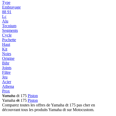
Type
Embrayage
88 91
Lc
Alu
Tecnium
Segments
Cycle
Pochette
Haut
Kit
Noirs
Origine
Bihr
Joints
Filtre
Jeu
Acier
Athena
Prox
Yamaha
dt 175
Piston
Yamaha
dt
175
Piston
Comparez toutes les offres de Yamaha dt 175 pas cher en
découvrant tous les produits Yamaha dt sur Motocustom.