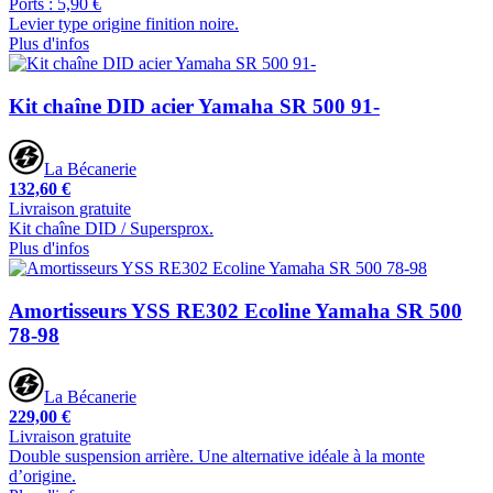
Ports : 5,90 €
Levier type origine finition noire.
Plus d'infos
Kit chaîne DID acier Yamaha SR 500 91-
La Bécanerie
132,60 €
Livraison gratuite
Kit chaîne DID / Supersprox.
Plus d'infos
Amortisseurs YSS RE302 Ecoline Yamaha SR 500
78-98
La Bécanerie
229,00 €
Livraison gratuite
Double suspension arrière. Une alternative idéale à la monte
d’origine.