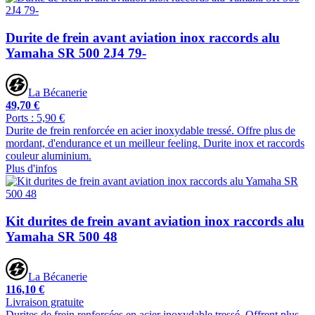
Durite de frein avant aviation inox raccords alu
Yamaha SR 500 2J4 79-
La Bécanerie
49,70 €
Ports : 5,90 €
Durite de frein renforcée en acier inoxydable tressé. Offre plus de
mordant, d'endurance et un meilleur feeling. Durite inox et raccords
couleur aluminium.
Plus d'infos
Kit durites de frein avant aviation inox raccords alu
Yamaha SR 500 48
La Bécanerie
116,10 €
Livraison gratuite
Durites de frein renforcées en acier inoxydable tressé. Offrent plus