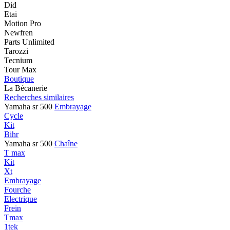
Did
Etai
Motion Pro
Newfren
Parts Unlimited
Tarozzi
Tecnium
Tour Max
Boutique
La Bécanerie
Recherches similaires
Yamaha sr
500
Embrayage
Cycle
Kit
Bihr
Yamaha
sr
500
Chaîne
T max
Kit
Xt
Embrayage
Fourche
Electrique
Frein
Tmax
1tek