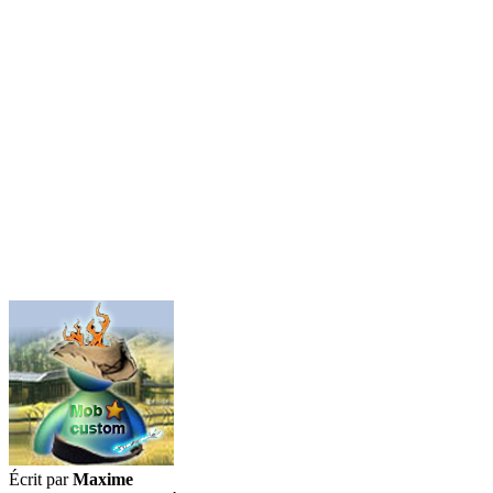
Écrit par
Maxime