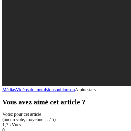
Médias
Vidéos de moto
Blouson
blouson
Alpinestars
Vous avez aimé cet article ?
Votez pour cet article
(
aucun
vote
, moyenne :
-
/ 5
)
1,7 k
Vues
0