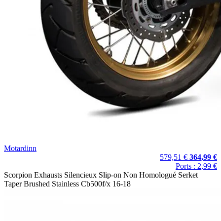
Motardinn
579,51 €
364,99 €
Ports : 2,99 €
Scorpion Exhausts Silencieux Slip-on Non Homologué Serket
Taper Brushed Stainless Cb500f/x 16-18