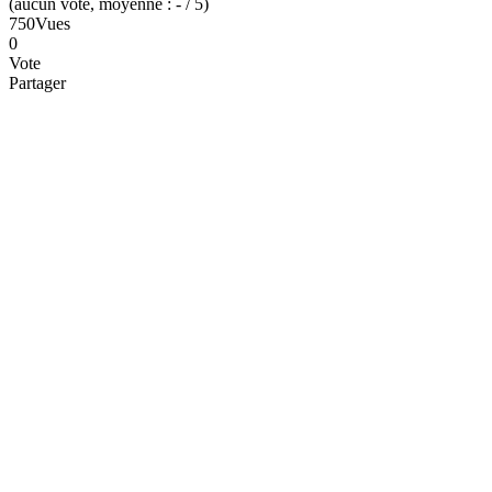
(
aucun
vote
, moyenne :
-
/ 5
)
750
Vues
0
Vote
Partager