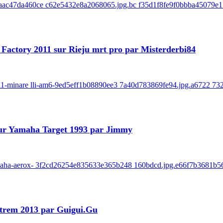
-8baac47da460ce c62e5432e8a2068065.jpg.bc f35d1f8fe9f0bbba45079e1
ot Factory 2011 sur Rieju mrt pro par Misterderbi84
-2011-minare lli-am6-9ed5eff1b08890ee3 7a40d783869fe94.jpg.a6722 73
 sur Yamaha Target 1993 par Jimmy
-yamaha-aerox- 3f2cd26254e835633e365b248 160bdcd.jpg.e66f7b3681b5
xtrem 2013 par Guigui.Gu