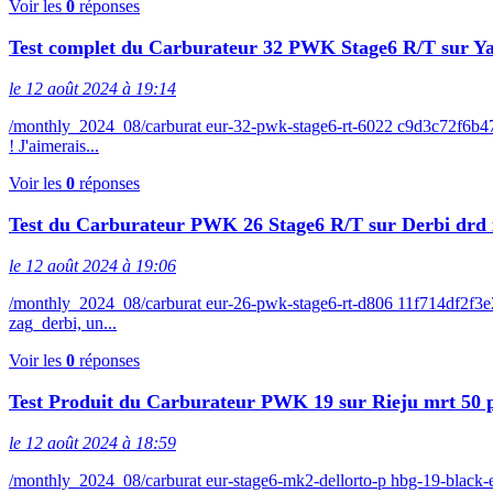
Voir les
0
réponses
Test complet du Carburateur 32 PWK Stage6 R/T sur 
le 12 août 2024 à 19:14
/monthly_2024_08/carburat eur-32-pwk-stage6-rt-6022 c9d3c72f6b4
! J'aimerais...
Voir les
0
réponses
Test du Carburateur PWK 26 Stage6 R/T sur Derbi drd 
le 12 août 2024 à 19:06
/monthly_2024_08/carburat eur-26-pwk-stage6-rt-d806 11f714df2f3
zag_derbi, un...
Voir les
0
réponses
Test Produit du Carburateur PWK 19 sur Rieju mrt 50 
le 12 août 2024 à 18:59
/monthly_2024_08/carburat eur-stage6-mk2-dellorto-p hbg-19-bla