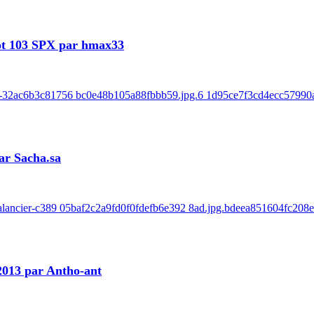
ot 103 SPX par hmax33
e-32ac6b3c81756 bc0e48b105a88fbbb59.jpg.6 1d95ce7f3cd4ecc57990ab
ar Sacha.sa
balancier-c389 05baf2c2a9fd0f0fdefb6e392 8ad.jpg.bdeea851604fc208
 2013 par Antho-ant