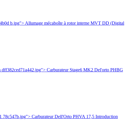
b0d b.jpg"> Allumage mécaboîte à rotor interne MVT DD (Digital
ea dff382ced71a442.jpg"> Carburateur Stage6 MK2 Del'orto PHBG
 78c547b.jpg"> Carburateur Dell'Orto PHVA 17,5 Introduction