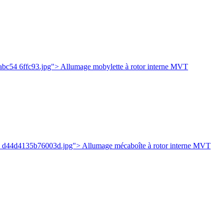
c54 6ffc93.jpg"> Allumage mobylette à rotor interne MVT
e d44d4135b76003d.jpg"> Allumage mécaboîte à rotor interne MVT