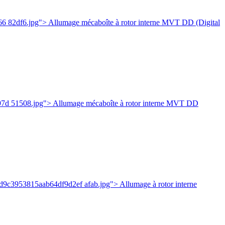
6 82df6.jpg"> Allumage mécaboîte à rotor interne MVT DD (Digital
97d 51508.jpg"> Allumage mécaboîte à rotor interne MVT DD
2d9c3953815aab64df9d2ef afab.jpg"> Allumage à rotor interne