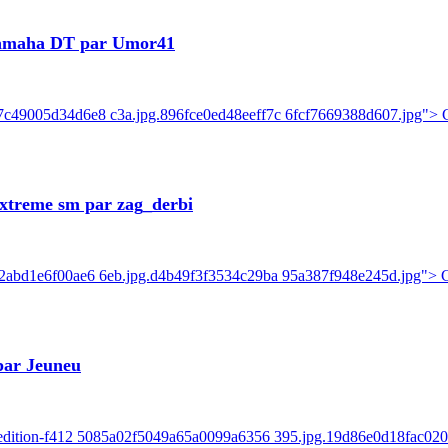
Yamaha DT par Umor41
7c49005d34d6e8 c3a.jpg.896fce0ed48eeff7c 6fcf7669388d607.jpg"> C
xtreme sm par zag_derbi
e2abd1e6f00ae6 6eb.jpg.d4b49f3f3534c29ba 95a387f948e245d.jpg"> Ca
par Jeuneu
ck-edition-f412 5085a02f5049a65a0099a6356 395.jpg.19d86e0d18fac0