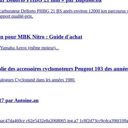
le carburateur Dellorto PHBG 21 BS après environ 12000 km parcourus s
apport qualité-prix.
ton pour MBK Nitro : Guide d'achat
u Yamaha Aerox (même moteur)...
olie des accessoires cyclomoteurs Peugeot 103 des année
talogues Cyclostand dans les années 1980.
17 par Antoine.an
8baac47da460ce c62e5432e8a2068065.jpg.a7 1c8f2d73cc9cdca396f109a