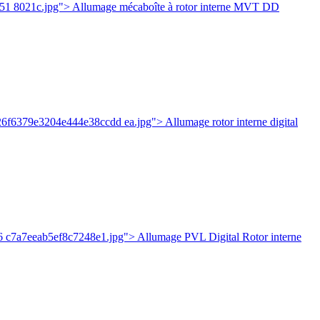
51 8021c.jpg"> Allumage mécaboîte à rotor interne MVT DD
26f6379e3204e444e38ccdd ea.jpg"> Allumage rotor interne digital
6 c7a7eeab5ef8c7248e1.jpg"> Allumage PVL Digital Rotor interne