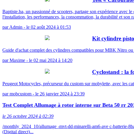
Baptiste.ba, un passionné de scooters, partage son expérience avec 
l'installation, les performances, la consommation, la durabilité et son r
par
Admin
-
le 02 août 2024 à 01:53
Kit cylindre pis
Guide d'achat complet des cylindres compatibles pour MBK Nitro o
par
Maxime
-
le 02 mai 2024 à 14:20
Cyclostand : la f
Peugeot Motocycles, précurseur du custom sur mobylette, avec les ca
par
mobcustom
-
le 26 janvier 2024 à 23:39
Test Complet Allumage à rotor interne sur Beta 50 rr 20
le 26 octobre 2024 à 02:39
/monthly_2024_10/allumage -mvt-dd-minarelli-am6-ave c-batterie-
(Digital direct)...