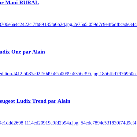
 par Mani RURAL
e8706e6a4c2422c 7fb89135fa6b2d.jpg.2e75a5 059d7c9e4f6dfbcade3444
udix One par Alain
k-edition-f412 5085a02f5049a65a0099a6356 395.jpg.1856ffcf7976950
eugeot Ludix Trend par Alain
r-854c1ddd2698 1114ed20919a9fd2b94a.jpg. 54edc7894e531839f74d9ef41