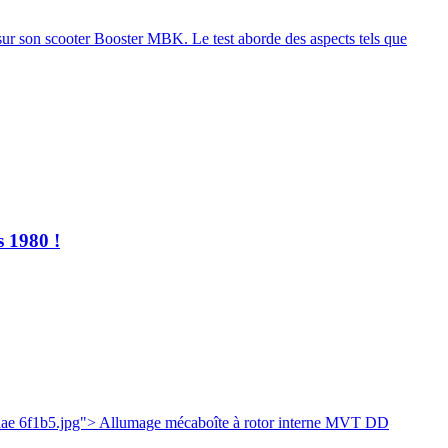
ur son scooter Booster MBK. Le test aborde des aspects tels que
s 1980 !
ae 6f1b5.jpg"> Allumage mécaboîte à rotor interne MVT DD