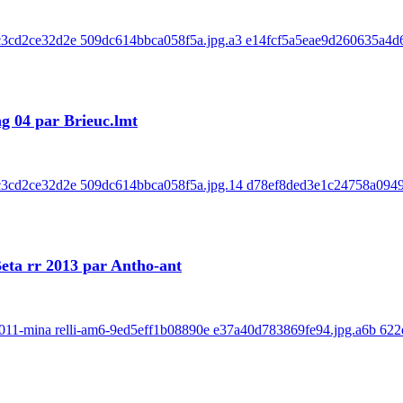
a5c3cd2ce32d2e 509dc614bbca058f5a.jpg.a3 e14fcf5a5eae9d260635a4d6
g 04 par Brieuc.lmt
-a5c3cd2ce32d2e 509dc614bbca058f5a.jpg.14 d78ef8ded3e1c24758a094
Beta rr 2013 par Antho-ant
ry-2011-mina relli-am6-9ed5eff1b08890e e37a40d783869fe94.jpg.a6b 62