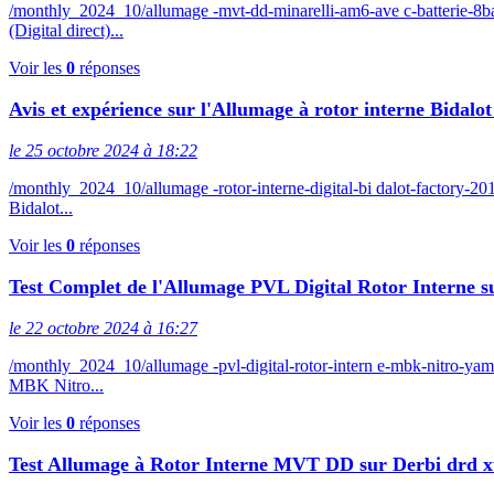
/monthly_2024_10/allumage -mvt-dd-minarelli-am6-ave c-batterie
(Digital direct)...
Voir les
0
réponses
Avis et expérience sur l'Allumage à rotor interne Bidal
le 25 octobre 2024 à 18:22
/monthly_2024_10/allumage -rotor-interne-digital-bi dalot-factory
Bidalot...
Voir les
0
réponses
Test Complet de l'Allumage PVL Digital Rotor Interne
le 22 octobre 2024 à 16:27
/monthly_2024_10/allumage -pvl-digital-rotor-intern e-mbk-nitro
MBK Nitro...
Voir les
0
réponses
Test Allumage à Rotor Interne MVT DD sur Derbi drd 