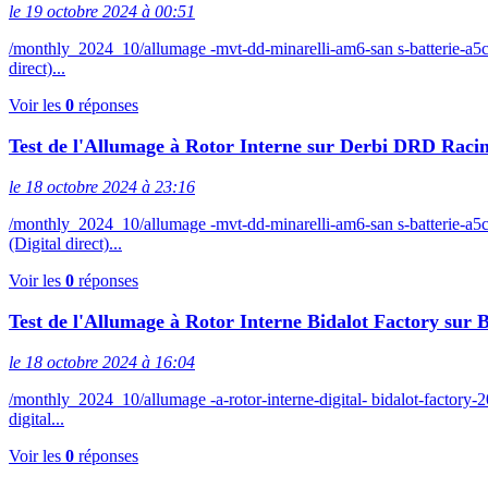
le 19 octobre 2024 à 00:51
/monthly_2024_10/allumage -mvt-dd-minarelli-am6-san s-batterie-
direct)...
Voir les
0
réponses
Test de l'Allumage à Rotor Interne sur Derbi DRD Racin
le 18 octobre 2024 à 23:16
/monthly_2024_10/allumage -mvt-dd-minarelli-am6-san s-batterie
(Digital direct)...
Voir les
0
réponses
Test de l'Allumage à Rotor Interne Bidalot Factory sur 
le 18 octobre 2024 à 16:04
/monthly_2024_10/allumage -a-rotor-interne-digital- bidalot-facto
digital...
Voir les
0
réponses