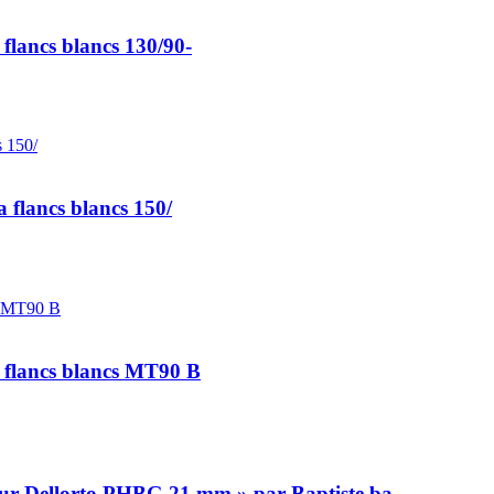
lancs blancs 130/90-
 flancs blancs 150/
 flancs blancs MT90 B
eur Dellorto PHBG 21 mm » par Baptiste.ba