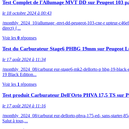
Test Complet de l'Allumage MVT DD sur Peugeot 103
le 18 octobre 2024 à 00:43
/monthly_2024_10/allumage -mvt-dd-peugeot-103-cne-r upteur-c46
direct) {...
Voir les
0
réponses
Test du Carburateur Stage6 PHBG 19mm sur Peugeot L
le 17 août 2024 à 11:34
/monthly_2024_08/carburat eur-stage6-mk2-dellorto-p hbg-19-blac
19 Black Edition...
Voir les
1
réponses
Test produit Carburateur Dell'Orto PHVA 17,5 TS sur P
le 17 août 2024 à 11:16
/monthly_2024_08/carburat eur-dellorto-phva-175-ed- sans-starte
Salut à tous,...