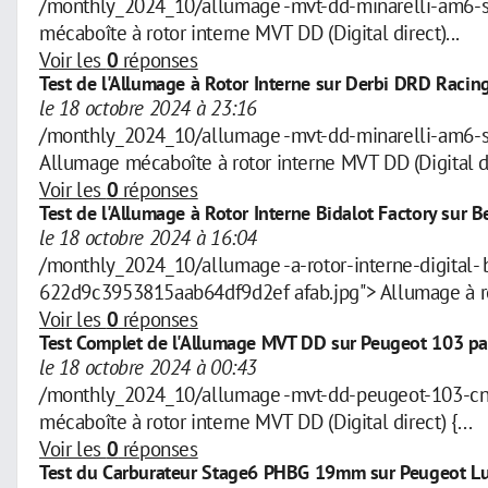
/monthly_2024_10/allumage -mvt-dd-minarelli-am6-
mécaboîte à rotor interne MVT DD (Digital direct)...
Voir les
0
réponses
Test de l'Allumage à Rotor Interne sur Derbi DRD Racing
le 18 octobre 2024 à 23:16
/monthly_2024_10/allumage -mvt-dd-minarelli-am6-
Allumage mécaboîte à rotor interne MVT DD (Digital dir
Voir les
0
réponses
Test de l'Allumage à Rotor Interne Bidalot Factory sur B
le 18 octobre 2024 à 16:04
/monthly_2024_10/allumage -a-rotor-interne-digital
622d9c3953815aab64df9d2ef afab.jpg"> Allumage à roto
Voir les
0
réponses
Test Complet de l'Allumage MVT DD sur Peugeot 103 p
le 18 octobre 2024 à 00:43
/monthly_2024_10/allumage -mvt-dd-peugeot-103-cn
mécaboîte à rotor interne MVT DD (Digital direct) {...
Voir les
0
réponses
Test du Carburateur Stage6 PHBG 19mm sur Peugeot Lu