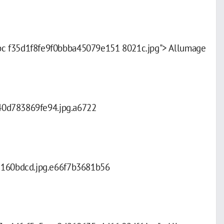
bc f35d1f8fe9f0bbba45079e151 8021c.jpg"> Allumage
a40d783869fe94.jpg.a6722
8 160bdcd.jpg.e66f7b3681b56