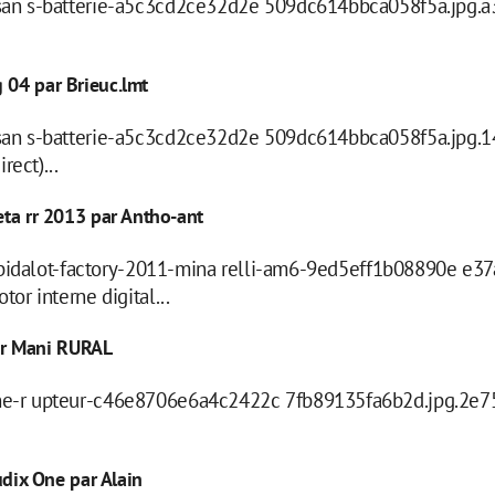
san s-batterie-a5c3cd2ce32d2e 509dc614bbca058f5a.jpg.
 04 par Brieuc.lmt
san s-batterie-a5c3cd2ce32d2e 509dc614bbca058f5a.jpg
ect)...
eta rr 2013 par Antho-ant
- bidalot-factory-2011-mina relli-am6-9ed5eff1b08890e e3
r interne digital...
ar Mani RURAL
e-r upteur-c46e8706e6a4c2422c 7fb89135fa6b2d.jpg.2e7
dix One par Alain