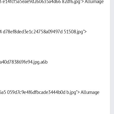
a3 e14fcf5a5eae9d260635a4d66 82df6.jpg"> Allumage
.14 d78ef8ded3e1c24758a09497d 51508.jpg">
7a40d783869fe94.jpg.a6b
5a5 059d7c9e4f6dfbcade3444b0d b.jpg"> Allumage