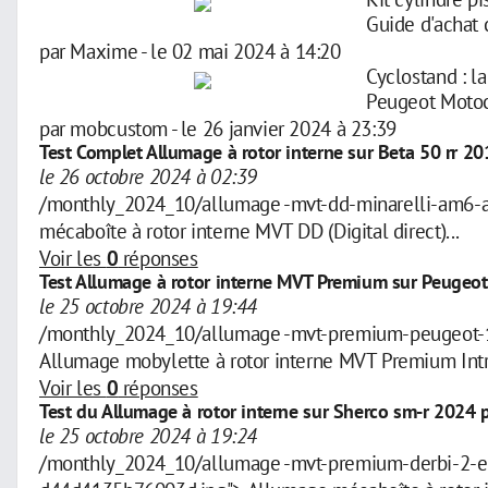
Guide d'achat
par
Maxime
-
le 02 mai 2024 à 14:20
Cyclostand : l
Peugeot Motocy
par
mobcustom
-
le 26 janvier 2024 à 23:39
Test Complet Allumage à rotor interne sur Beta 50 rr 20
le 26 octobre 2024 à 02:39
/monthly_2024_10/allumage -mvt-dd-minarelli-am6-
mécaboîte à rotor interne MVT DD (Digital direct)...
Voir les
0
réponses
Test Allumage à rotor interne MVT Premium sur Peugeo
le 25 octobre 2024 à 19:44
/monthly_2024_10/allumage -mvt-premium-peugeot-1
Allumage mobylette à rotor interne MVT Premium Intr
Voir les
0
réponses
Test du Allumage à rotor interne sur Sherco sm-r 2024 
le 25 octobre 2024 à 19:24
/monthly_2024_10/allumage -mvt-premium-derbi-2-et