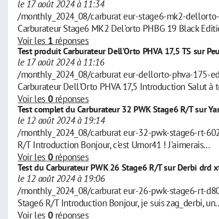
le 17 août 2024 à 11:34
/monthly_2024_08/carburat eur-stage6-mk2-dellorto
Carburateur Stage6 MK2 Del'orto PHBG 19 Black Editio
Voir les
1
réponses
Test produit Carburateur Dell'Orto PHVA 17,5 TS sur Pe
le 17 août 2024 à 11:16
/monthly_2024_08/carburat eur-dellorto-phva-175-
Carburateur Dell'Orto PHVA 17,5 Introduction Salut à to
Voir les
0
réponses
Test complet du Carburateur 32 PWK Stage6 R/T sur Y
le 12 août 2024 à 19:14
/monthly_2024_08/carburat eur-32-pwk-stage6-rt-60
R/T Introduction Bonjour, c'est Umor41 ! J'aimerais...
Voir les
0
réponses
Test du Carburateur PWK 26 Stage6 R/T sur Derbi drd x
le 12 août 2024 à 19:06
/monthly_2024_08/carburat eur-26-pwk-stage6-rt-d
Stage6 R/T Introduction Bonjour, je suis zag_derbi, un..
Voir les
0
réponses