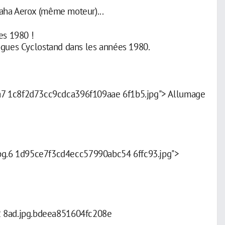
aha Aerox (même moteur)...
es 1980 !
ogues Cyclostand dans les années 1980.
a7 1c8f2d73cc9cdca396f109aae 6f1b5.jpg"> Allumage
g.6 1d95ce7f3cd4ecc57990abc54 6ffc93.jpg">
2 8ad.jpg.bdeea851604fc208e