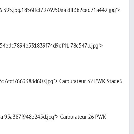
6 395.jpg.1856ffcf7976950ea dff382ced71a442.jpg">
. 54edc7894e531839f74d9ef41 78c547b.jpg">
c 6fcf7669388d607.jpg"> Carburateur 32 PWK Stage6
ba 95a387f948e245d.jpg"> Carburateur 26 PWK