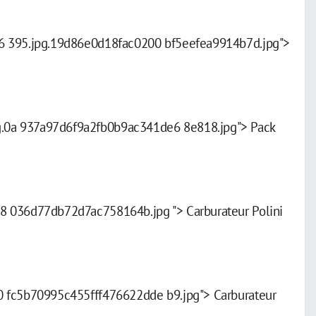
6 395.jpg.19d86e0d18fac0200 bf5eefea9914b7d.jpg">
.0a 937a97d6f9a2fb0b9ac341de6 8e818.jpg"> Pack
8 036d77db72d7ac758164b.jpg "> Carburateur Polini
 fc5b70995c455fff476622dde b9.jpg"> Carburateur