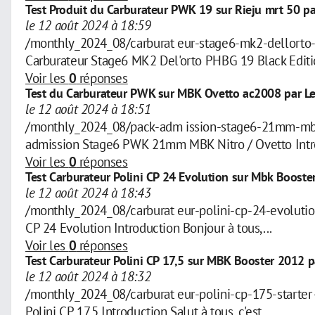
Test Produit du Carburateur PWK 19 sur Rieju mrt 50 p
le 12 août 2024 à 18:59
/monthly_2024_08/carburat eur-stage6-mk2-dellort
Carburateur Stage6 MK2 Del'orto PHBG 19 Black Editio
Voir les
0
réponses
Test du Carburateur PWK sur MBK Ovetto ac2008 par Le
le 12 août 2024 à 18:51
/monthly_2024_08/pack-adm ission-stage6-21mm-mbk
admission Stage6 PWK 21mm MBK Nitro / Ovetto Intro
Voir les
0
réponses
Test Carburateur Polini CP 24 Evolution sur Mbk Booster
le 12 août 2024 à 18:43
/monthly_2024_08/carburat eur-polini-cp-24-evolut
CP 24 Evolution Introduction Bonjour à tous,...
Voir les
0
réponses
Test Carburateur Polini CP 17,5 sur MBK Booster 2012 p
le 12 août 2024 à 18:32
/monthly_2024_08/carburat eur-polini-cp-175-start
Polini CP 17,5 Introduction Salut à tous, c'est...