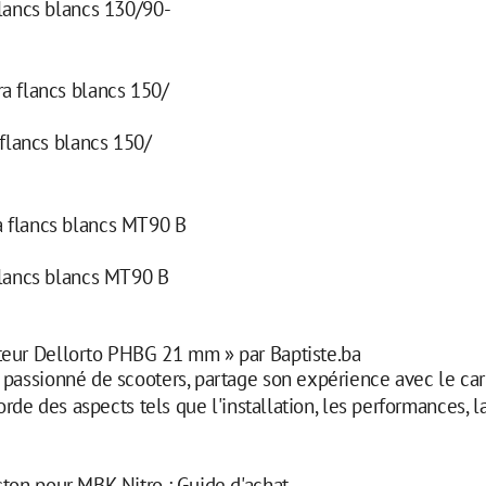
lancs blancs 130/90-
flancs blancs 150/
lancs blancs MT90 B
teur Dellorto PHBG 21 mm » par Baptiste.ba
n passionné de scooters, partage son expérience avec le c
de des aspects tels que l'installation, les performances, l
iston pour MBK Nitro : Guide d'achat