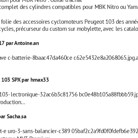
 complet des cylindres compatibles pour MBK Nitro ou Yam
a folie des accessoires cyclomoteurs Peugeot 103 des anné
cles, précurseur du custom sur mobylette, avec les catal
17 par Antoine.an
ave c-batterie-8baac47da460ce c62e5432e8a2068065.jpg.
t 103 SPX par hmax33
03- lectronique-32ac6b3c81756 bc0e48b105a88fbbb59.jp
oduction...
par Sacha.sa
-e uro-3-sans-balancier-c389 05baf2c2a9fd0f0fdefb6e39