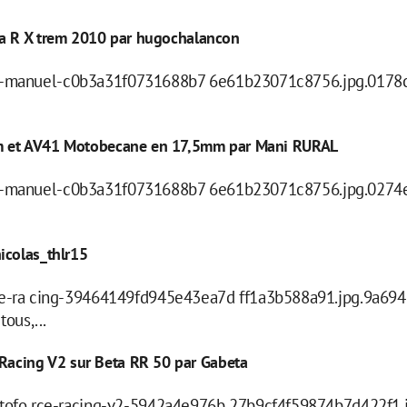
da R X trem 2010 par hugochalancon
er -manuel-c0b3a31f0731688b7 6e61b23071c8756.jpg.0178
9mm et AV41 Motobecane en 17,5mm par Mani RURAL
er -manuel-c0b3a31f0731688b7 6e61b23071c8756.jpg.0274
icolas_thlr15
-ra cing-39464149fd945e43ea7d ff1a3b588a91.jpg.9a694
ous,...
acing V2 sur Beta RR 50 par Gabeta
ofo rce-racing-v2-5942a4e976b 27b9cf4f59874b7d422f1.j