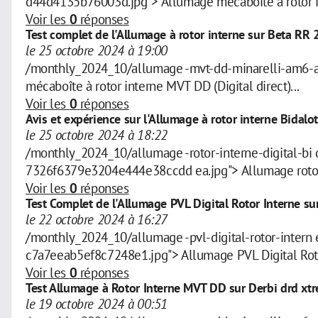
d44d4135b76003d.jpg"> Allumage mécaboîte à rotor 
Voir les
0
réponses
Test complet de l'Allumage à rotor interne sur Beta RR
le 25 octobre 2024 à 19:00
/monthly_2024_10/allumage -mvt-dd-minarelli-am6-
mécaboîte à rotor interne MVT DD (Digital direct)...
Voir les
0
réponses
Avis et expérience sur l'Allumage à rotor interne Bidalo
le 25 octobre 2024 à 18:22
/monthly_2024_10/allumage -rotor-interne-digital-b
7326f6379e3204e444e38ccdd ea.jpg"> Allumage rotor in
Voir les
0
réponses
Test Complet de l'Allumage PVL Digital Rotor Interne s
le 22 octobre 2024 à 16:27
/monthly_2024_10/allumage -pvl-digital-rotor-inte
c7a7eeab5ef8c7248e1.jpg"> Allumage PVL Digital Roto
Voir les
0
réponses
Test Allumage à Rotor Interne MVT DD sur Derbi drd xt
le 19 octobre 2024 à 00:51