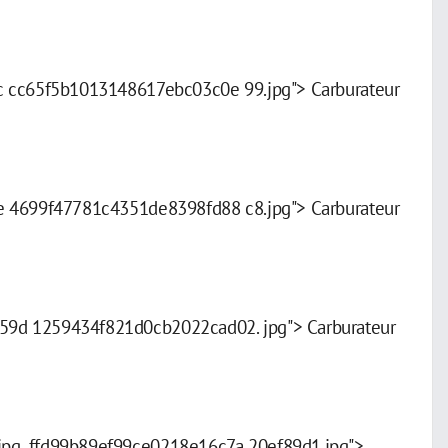
c cc65f5b1013148617ebc03c0e 99.jpg"> Carburateur
e 4699f47781c4351de8398fd88 c8.jpg"> Carburateur
59d 1259434f821d0cb2022cad02. jpg"> Carburateur
pg .ffd99b89ef99ce0218e16c7a 20ef89d1.jpg">