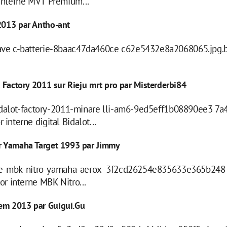
interne MVT Premium...
 2013 par Antho-ant
ave c-batterie-8baac47da460ce c62e5432e8a2068065.jpg.
t Factory 2011 sur Rieju mrt pro par Misterderbi84
i dalot-factory-2011-minare lli-am6-9ed5eff1b08890ee3 7
terne digital Bidalot...
ur Yamaha Target 1993 par Jimmy
rn e-mbk-nitro-yamaha-aerox- 3f2cd26254e835633e365b24
r interne MBK Nitro...
rem 2013 par Guigui.Gu