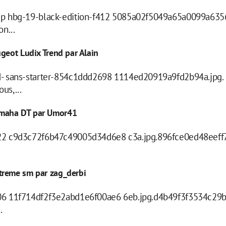
-p hbg-19-black-edition-f412 5085a02f5049a65a0099a635
n...
ugeot Ludix Trend par Alain
ed- sans-starter-854c1ddd2698 1114ed20919a9fd2b94a.jpg
us,...
amaha DT par Umor41
22 c9d3c72f6b47c49005d34d6e8 c3a.jpg.896fce0ed48eeff7
treme sm par zag_derbi
806 11f714df2f3e2abd1e6f00ae6 6eb.jpg.d4b49f3f3534c29
.