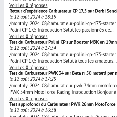
Voir les
0
réponses
Retour d'expérience Carburateur CP 17,5 sur Derbi Sen
le 12 août 2024 à 18:19
/monthly_2024_08/carburat eur-polini-cp-175-start
Polini CP 17,5 Introduction Salut les passionnés de...
Voir les
0
réponses
Test du Carburateur Polini CP sur Booster MBK en 1
le 12 août 2024 à 17:54
/monthly_2024_08/carburat eur-polini-cp-175-start
Polini CP 17,5 Introduction Salut à tous les amateurs...
Voir les
0
réponses
Test du Carburateur PWK 34 sur Beta rr 50 motard par n
le 12 août 2024 à 17:29
/monthly_2024_08/carburat eur-pwk-34mm-motoforce
PWK 34mm MotoForce Racing Introduction Bonjour à t
Voir les
0
réponses
Test approfondi du Carburateur PWK 26mm MotoForce R
le 12 août 2024 à 16:58
/monthly_2024_08/carburat eur-type-pwk-26-mm-mot