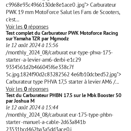
c9968e93c4966130de8e1ace0 .jpg"> Carburateur
PWK 19 mm MotoForce Salut les Fans de Scooters,
c'est...
Voir les
0
réponses
Test complet du Carburateur PWK Motoforce Racing
sur Yamaha TZR par Mgmodz
le 12 août 2024 à 15:56
/monthly_2024_08/carburat eur-type-phva-175-
starter -a-levier-am6-derbi-e1c29
9334561d2b466045f6e338c7f
5c.jpg.1824f90d2c83282562 4e6fb10dcbed52.jpg">
Carburateur type PHVA 17,5 starter à levier AM6 /...
Voir les
0
réponses
Test du Carburateur PHBN 17.5 sur le Mbk Booster 50
par Joshua M
le 12 août 2024 à 15:44
/monthly_2024_08/carburat eur-175-type-phbn-
starter -manuel-a-cable-2d63a841b
23531bcd462ba3a5dd3ace0.j