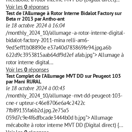
Voir les
0
réponses
Test de l'Allumage à Rotor Interne Bidalot Factory sur
Beta rr 2013 par Antho-ant
le 18 octobre 2024 à 16:04
/monthly_2024_10/allumage -a-rotor-interne-digital-
bidalot-factory-2011-mina relli-am6-
9ed5eff1b08890e e37a40d783869fe94.jpg.a6b
622d9c3953815aab64df9d2ef afab.jpg"> Allumage à
rotor interne digital...
Voir les
0
réponses
Test Complet de l'Allumage MVT DD sur Peugeot 103
par Mani RURAL
le 18 octobre 2024 à 00:43
/monthly_2024_10/allumage -mvt-dd-peugeot-103-
cne-r upteur-c46e8706e6a4c2422c
7fb89135fa6b2d.jpg.2e75a5
059d7c9e4f6dfbcade3444b0d b.jpg"> Allumage
mécaboîte à rotor interne MVT DD (Digital direct) {...