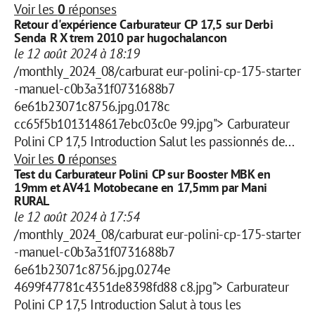
Voir les
0
réponses
Retour d'expérience Carburateur CP 17,5 sur Derbi
Senda R X trem 2010 par hugochalancon
le 12 août 2024 à 18:19
/monthly_2024_08/carburat eur-polini-cp-175-starter
-manuel-c0b3a31f0731688b7
6e61b23071c8756.jpg.0178c
cc65f5b1013148617ebc03c0e 99.jpg"> Carburateur
Polini CP 17,5 Introduction Salut les passionnés de...
Voir les
0
réponses
Test du Carburateur Polini CP sur Booster MBK en
19mm et AV41 Motobecane en 17,5mm par Mani
RURAL
le 12 août 2024 à 17:54
/monthly_2024_08/carburat eur-polini-cp-175-starter
-manuel-c0b3a31f0731688b7
6e61b23071c8756.jpg.0274e
4699f47781c4351de8398fd88 c8.jpg"> Carburateur
Polini CP 17,5 Introduction Salut à tous les