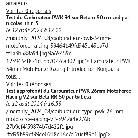
amateurs...
Voir les
0
réponses
Test du Carburateur PWK 34 sur Beta rr 50 motard par
nicolas_thlr15
le 12 août 2024 à 17:29
/monthly_2024_08/carburat eur-pwk-34mm-
motoforce-ra cing-39464149fd945e43ea7d
ff1a3b588a91.jpg.9a69459d
1259434f821d0cb2022cad02. jpg"> Carburateur PWK
34mm MotoForce Racing Introduction Bonjour à
tous,...
Voir les
0
réponses
Test approfondi du Carburateur PWK 26mm MotoForce
Racing V2 sur Beta RR 50 par Gabeta
le 12 août 2024 à 16:58
/monthly_2024_08/carburat eur-type-pwk-26-mm-
motofo rce-racing-v2-5942a4e976b
27b9cf4f59874b7d422f1.jpg
.ffd99b89ef99ce0218e16c7a 20ef89d1.jpg">