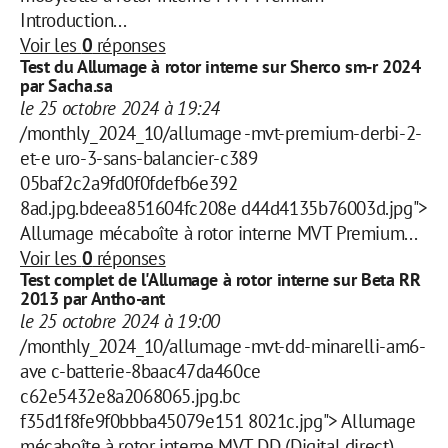
Introduction...
Voir les
0
réponses
Test du Allumage à rotor interne sur Sherco sm-r 2024
par Sacha.sa
le 25 octobre 2024 à 19:24
/monthly_2024_10/allumage -mvt-premium-derbi-2-
et-e uro-3-sans-balancier-c389
05baf2c2a9fd0f0fdefb6e392
8ad.jpg.bdeea851604fc208e d44d4135b76003d.jpg">
Allumage mécaboîte à rotor interne MVT Premium...
Voir les
0
réponses
Test complet de l'Allumage à rotor interne sur Beta RR
2013 par Antho-ant
le 25 octobre 2024 à 19:00
/monthly_2024_10/allumage -mvt-dd-minarelli-am6-
ave c-batterie-8baac47da460ce
c62e5432e8a2068065.jpg.bc
f35d1f8fe9f0bbba45079e151 8021c.jpg"> Allumage
mécaboîte à rotor interne MVT DD (Digital direct)...