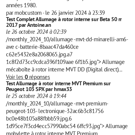
années 1980.
par
mobcustom
-
le 26 janvier 2024 à 23:39
Test Complet Allumage à rotor interne sur Beta 50 rr
2017 par Antoine.an
le 26 octobre 2024 à 02:39
/monthly_2024_10/allumage -mvt-dd-minarelli-am6-
ave c-batterie-8baac47da460ce
c62e5432e8a2068065.jpg.a7
1c8f2d73cc9cdca396f109aae 6f1b5.jpg"> Allumage
mécaboîte à rotor interne MVT DD (Digital direct)...
Voir les
0
réponses
Test Allumage à rotor interne MVT Premium sur
Peugeot 103 SPX par hmax33
le 25 octobre 2024 à 19:44
/monthly_2024_10/allumage -mvt-premium-
peugeot-103- lectronique-32ac6b3c81756
bc0e48b105a88fbbb59.jpg.6
1d95ce7f3cd4ecc57990abc54 6ffc93.jpg"> Allumage
mobylette à rotor interne MVT Premium