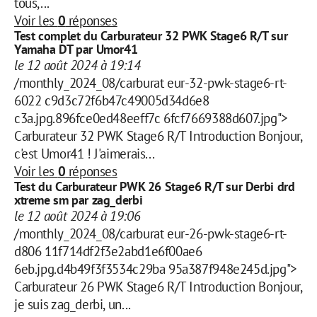
tous,...
Voir les
0
réponses
Test complet du Carburateur 32 PWK Stage6 R/T sur
Yamaha DT par Umor41
le 12 août 2024 à 19:14
/monthly_2024_08/carburat eur-32-pwk-stage6-rt-
6022 c9d3c72f6b47c49005d34d6e8
c3a.jpg.896fce0ed48eeff7c 6fcf7669388d607.jpg">
Carburateur 32 PWK Stage6 R/T Introduction Bonjour,
c'est Umor41 ! J'aimerais...
Voir les
0
réponses
Test du Carburateur PWK 26 Stage6 R/T sur Derbi drd
xtreme sm par zag_derbi
le 12 août 2024 à 19:06
/monthly_2024_08/carburat eur-26-pwk-stage6-rt-
d806 11f714df2f3e2abd1e6f00ae6
6eb.jpg.d4b49f3f3534c29ba 95a387f948e245d.jpg">
Carburateur 26 PWK Stage6 R/T Introduction Bonjour,
je suis zag_derbi, un...