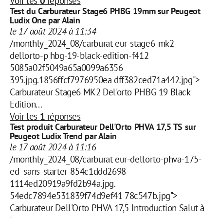
Voir les
0
réponses
Test du Carburateur Stage6 PHBG 19mm sur Peugeot
Ludix One par Alain
le 17 août 2024 à 11:34
/monthly_2024_08/carburat eur-stage6-mk2-
dellorto-p hbg-19-black-edition-f412
5085a02f5049a65a0099a6356
395.jpg.1856ffcf7976950ea dff382ced71a442.jpg">
Carburateur Stage6 MK2 Del'orto PHBG 19 Black
Edition...
Voir les
1
réponses
Test produit Carburateur Dell'Orto PHVA 17,5 TS sur
Peugeot Ludix Trend par Alain
le 17 août 2024 à 11:16
/monthly_2024_08/carburat eur-dellorto-phva-175-
ed- sans-starter-854c1ddd2698
1114ed20919a9fd2b94a.jpg.
54edc7894e531839f74d9ef41 78c547b.jpg">
Carburateur Dell'Orto PHVA 17,5 Introduction Salut à