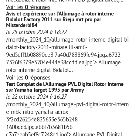
Voir les
0
réponses
Avis et expérience sur l'Allumage à rotor interne
Bidalot Factory 2011 sur Rieju mrt pro par
Misterderbi84
le 25 octobre 2024 à 18:22
/monthly_2024_10/allumage -rotor-interne-digital-bi
dalot-factory-2011-minare lli-am6-
9ed5eff1b08890ee3 7a40d783869fe94.jpg.a6722
7326f6379e3204e444e38ccdd ea.jpg"> Allumage
rotor interne digital Bidalot...
Voir les
0
réponses
Test Complet de l'Allumage PVL Digital Rotor Interne
sur Yamaha Target 1993 par Jimmy
le 22 octobre 2024 à 16:27
/monthly_2024_10/allumage -pvl-digital-rotor-intern
e-mbk-nitro-yamaha-aerox-
3f2cd26254e835633e365b248
160bdcd.jpg.e66f7b3681b56
c7a7eeab5ef8c7248e1.jpg"> Allumage PVL Digital