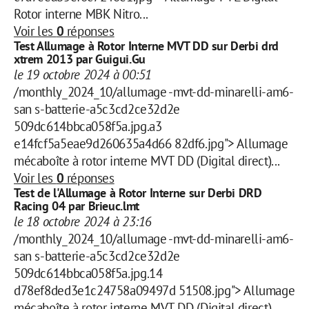
Rotor interne MBK Nitro...
Voir les
0
réponses
Test Allumage à Rotor Interne MVT DD sur Derbi drd
xtrem 2013 par Guigui.Gu
le 19 octobre 2024 à 00:51
/monthly_2024_10/allumage -mvt-dd-minarelli-am6-
san s-batterie-a5c3cd2ce32d2e
509dc614bbca058f5a.jpg.a3
e14fcf5a5eae9d260635a4d66 82df6.jpg"> Allumage
mécaboîte à rotor interne MVT DD (Digital direct)...
Voir les
0
réponses
Test de l'Allumage à Rotor Interne sur Derbi DRD
Racing 04 par Brieuc.lmt
le 18 octobre 2024 à 23:16
/monthly_2024_10/allumage -mvt-dd-minarelli-am6-
san s-batterie-a5c3cd2ce32d2e
509dc614bbca058f5a.jpg.14
d78ef8ded3e1c24758a09497d 51508.jpg"> Allumage
mécaboîte à rotor interne MVT DD (Digital direct)...