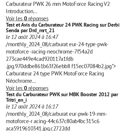
Carburateur PWK 26 mm MotoForce Racing V2
Introduction...
Voir les
0
réponses
Test et Avis du Carburateur 24 PWK Racing sur Derbi
Senda par Drd_mrt_21
le 12 août 2024 à 16:47
/monthly_2024_08/carburat eur-24-type-pwk-
motoforce -racing-neochrome-7f54a2d
273cae449e4cad920117a1fdb
.jpg.970ddbe861b63f26ebb8 f15ec07084b2.jpg">
Carburateur 24 type PWK MotoForce Racing
Néochrome...
Voir les
0
réponses
Test du Carburateur PWK sur MBK Booster 2012 par
Tritri_en_i
le 12 août 2024 à 16:17
/monthly_2024_08/carburat eur-pwk-19-mm-
motoforce-r acing-44c637c80ab4bc315c6
aca5919610341.jpg.c2722dd