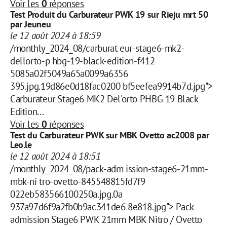
Voir les
0
réponses
Test Produit du Carburateur PWK 19 sur Rieju mrt 50
par Jeuneu
le 12 août 2024 à 18:59
/monthly_2024_08/carburat eur-stage6-mk2-
dellorto-p hbg-19-black-edition-f412
5085a02f5049a65a0099a6356
395.jpg.19d86e0d18fac0200 bf5eefea9914b7d.jpg">
Carburateur Stage6 MK2 Del'orto PHBG 19 Black
Edition...
Voir les
0
réponses
Test du Carburateur PWK sur MBK Ovetto ac2008 par
Leo.le
le 12 août 2024 à 18:51
/monthly_2024_08/pack-adm ission-stage6-21mm-
mbk-ni tro-ovetto-845548815fd7f9
022eb583566100250a.jpg.0a
937a97d6f9a2fb0b9ac341de6 8e818.jpg"> Pack
admission Stage6 PWK 21mm MBK Nitro / Ovetto