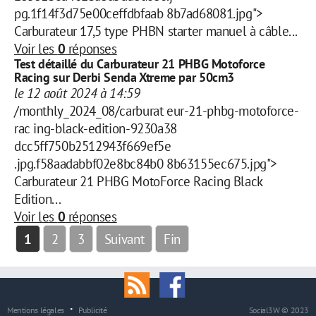
pg.1f14f3d75e00ceffdbfaab 8b7ad68081.jpg">
Carburateur 17,5 type PHBN starter manuel à câble...
Voir les
0
réponses
Test détaillé du Carburateur 21 PHBG Motoforce
Racing sur Derbi Senda Xtreme par 50cm3
le 12 août 2024 à 14:59
/monthly_2024_08/carburat eur-21-phbg-motoforce-
rac ing-black-edition-9230a38
dcc5ff750b2512943f669ef5e
.jpg.f58aadabbf02e8bc84b0 8b63155ec675.jpg">
Carburateur 21 PHBG MotoForce Racing Black
Edition...
Voir les
0
réponses
1
2
3
Suivant
Fin
Mentions légales
Publicité
Social3W © 2023