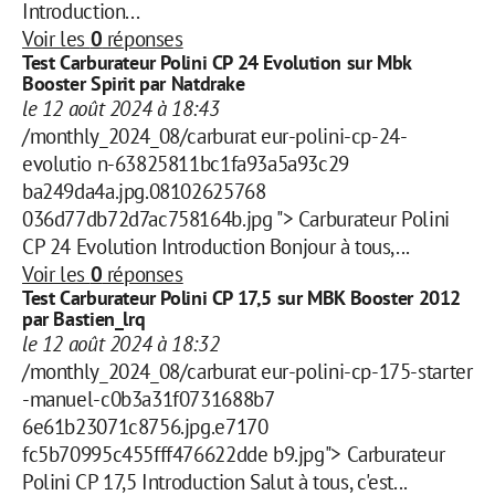
Introduction...
Voir les
0
réponses
Test Carburateur Polini CP 24 Evolution sur Mbk
Booster Spirit par Natdrake
le 12 août 2024 à 18:43
/monthly_2024_08/carburat eur-polini-cp-24-
evolutio n-63825811bc1fa93a5a93c29
ba249da4a.jpg.08102625768
036d77db72d7ac758164b.jpg "> Carburateur Polini
CP 24 Evolution Introduction Bonjour à tous,...
Voir les
0
réponses
Test Carburateur Polini CP 17,5 sur MBK Booster 2012
par Bastien_lrq
le 12 août 2024 à 18:32
/monthly_2024_08/carburat eur-polini-cp-175-starter
-manuel-c0b3a31f0731688b7
6e61b23071c8756.jpg.e7170
fc5b70995c455fff476622dde b9.jpg"> Carburateur
Polini CP 17,5 Introduction Salut à tous, c'est...