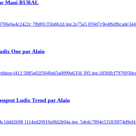
 par Mani RURAL
e8706e6a4c2422c 7fb89135fa6b2d.jpg.2e75a5 059d7c9e4f6dfbcade3444
udix One par Alain
k-edition-f412 5085a02f5049a65a0099a6356 395.jpg.1856ffcf7976950
eugeot Ludix Trend par Alain
r-854c1ddd2698 1114ed20919a9fd2b94a.jpg. 54edc7894e531839f74d9ef41