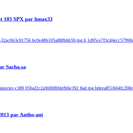
ot 103 SPX par hmax33
e-32ac6b3c81756 bc0e48b105a88fbbb59.jpg.6 1d95ce7f3cd4ecc57990ab
ar Sacha.sa
balancier-c389 05baf2c2a9fd0f0fdefb6e392 8ad.jpg.bdeea851604fc208
 2013 par Antho-ant