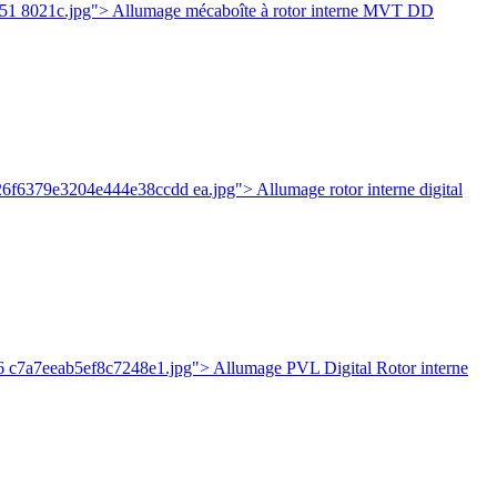
51 8021c.jpg"> Allumage mécaboîte à rotor interne MVT DD
26f6379e3204e444e38ccdd ea.jpg"> Allumage rotor interne digital
6 c7a7eeab5ef8c7248e1.jpg"> Allumage PVL Digital Rotor interne