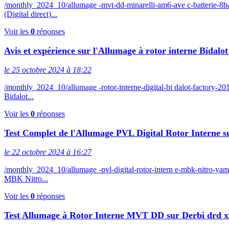
/monthly_2024_10/allumage -mvt-dd-minarelli-am6-ave c-batterie
(Digital direct)...
Voir les
0
réponses
Avis et expérience sur l'Allumage à rotor interne Bidal
le 25 octobre 2024 à 18:22
/monthly_2024_10/allumage -rotor-interne-digital-bi dalot-factory
Bidalot...
Voir les
0
réponses
Test Complet de l'Allumage PVL Digital Rotor Interne
le 22 octobre 2024 à 16:27
/monthly_2024_10/allumage -pvl-digital-rotor-intern e-mbk-nitro
MBK Nitro...
Voir les
0
réponses
Test Allumage à Rotor Interne MVT DD sur Derbi drd 