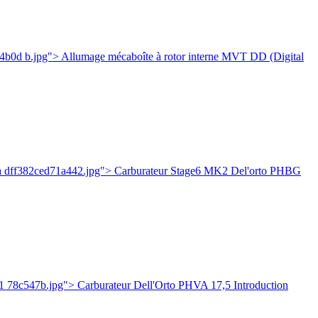
b0d b.jpg"> Allumage mécaboîte à rotor interne MVT DD (Digital
ea dff382ced71a442.jpg"> Carburateur Stage6 MK2 Del'orto PHBG
 78c547b.jpg"> Carburateur Dell'Orto PHVA 17,5 Introduction