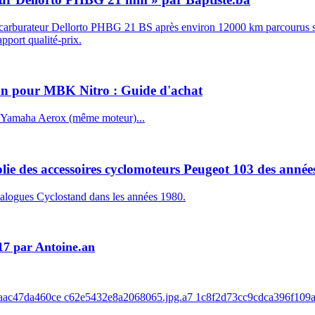
le carburateur Dellorto PHBG 21 BS après environ 12000 km parcourus s
apport qualité-prix.
ton pour MBK Nitro : Guide d'achat
u Yamaha Aerox (même moteur)...
olie des accessoires cyclomoteurs Peugeot 103 des année
talogues Cyclostand dans les années 1980.
17 par Antoine.an
8baac47da460ce c62e5432e8a2068065.jpg.a7 1c8f2d73cc9cdca396f109a