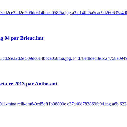
a5c3cd2ce32d2e 509dc614bbca058f5a.jpg.a3 e14fcf5a5eae9d260635a4d6
g 04 par Brieuc.lmt
-a5c3cd2ce32d2e 509dc614bbca058f5a.jpg.14 d78ef8ded3e1c24758a094
Beta rr 2013 par Antho-ant
ry-2011-mina relli-am6-9ed5eff1b08890e e37a40d783869fe94.jpg.a6b 62