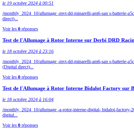
le 19 octobre 2024 à 00:51
/monthly_2024_10/allumage -mvt-dd-minarelli-am6-san s-batterie-
direct)...
Voir les
0
réponses
Test de l'Allumage à Rotor Interne sur Derbi DRD Racin
le 18 octobre 2024 à 23:16
/monthly_2024_10/allumage -mvt-dd-minarelli-am6-san s-batterie
(Digital direct)...
Voir les
0
réponses
Test de l'Allumage à Rotor Interne Bidalot Factory sur 
le 18 octobre 2024 à 16:04
/monthly_2024_10/allumage -a-rotor-interne-digital- bidalot-facto
digital...
Voir les
0
réponses