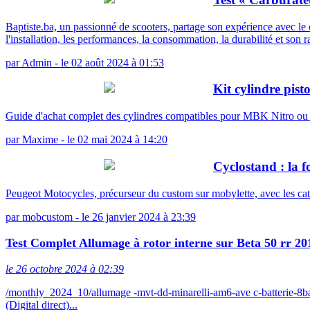
Baptiste.ba, un passionné de scooters, partage son expérience avec 
l'installation, les performances, la consommation, la durabilité et son r
par
Admin
-
le 02 août 2024 à 01:53
Kit cylindre pis
Guide d'achat complet des cylindres compatibles pour MBK Nitro o
par
Maxime
-
le 02 mai 2024 à 14:20
Cyclostand : la f
Peugeot Motocycles, précurseur du custom sur mobylette, avec les ca
par
mobcustom
-
le 26 janvier 2024 à 23:39
Test Complet Allumage à rotor interne sur Beta 50 rr 20
le 26 octobre 2024 à 02:39
/monthly_2024_10/allumage -mvt-dd-minarelli-am6-ave c-batterie-
(Digital direct)...