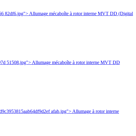
6 82df6.jpg"> Allumage mécaboîte à rotor interne MVT DD (Digital
97d 51508.jpg"> Allumage mécaboîte à rotor interne MVT DD
2d9c3953815aab64df9d2ef afab.jpg"> Allumage à rotor interne