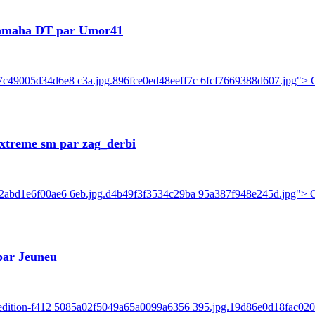
Yamaha DT par Umor41
7c49005d34d6e8 c3a.jpg.896fce0ed48eeff7c 6fcf7669388d607.jpg"> C
xtreme sm par zag_derbi
e2abd1e6f00ae6 6eb.jpg.d4b49f3f3534c29ba 95a387f948e245d.jpg"> Ca
par Jeuneu
ck-edition-f412 5085a02f5049a65a0099a6356 395.jpg.19d86e0d18fac0