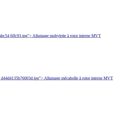
c54 6ffc93.jpg"> Allumage mobylette à rotor interne MVT
e d44d4135b76003d.jpg"> Allumage mécaboîte à rotor interne MVT