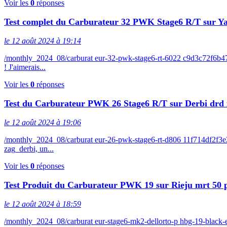
Voir les
0
réponses
Test complet du Carburateur 32 PWK Stage6 R/T sur 
le 12 août 2024 à 19:14
/monthly_2024_08/carburat eur-32-pwk-stage6-rt-6022 c9d3c72f6b4
! J'aimerais...
Voir les
0
réponses
Test du Carburateur PWK 26 Stage6 R/T sur Derbi drd 
le 12 août 2024 à 19:06
/monthly_2024_08/carburat eur-26-pwk-stage6-rt-d806 11f714df2f3
zag_derbi, un...
Voir les
0
réponses
Test Produit du Carburateur PWK 19 sur Rieju mrt 50 
le 12 août 2024 à 18:59
/monthly_2024_08/carburat eur-stage6-mk2-dellorto-p hbg-19-bla