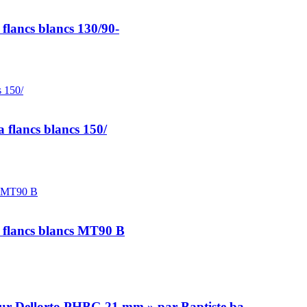
lancs blancs 130/90-
 flancs blancs 150/
 flancs blancs MT90 B
eur Dellorto PHBG 21 mm » par Baptiste.ba