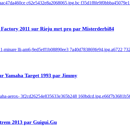
-8baac47da460ce c62e5432e8a2068065.jpg.bc f35d1f8fe9f0bbba45079e1
ot Factory 2011 sur Rieju mrt pro par Misterderbi84
-2011-minare lli-am6-9ed5eff1b08890ee3 7a40d783869fe94.jpg.a6722 73
 sur Yamaha Target 1993 par Jimmy
-yamaha-aerox- 3f2cd26254e835633e365b248 160bdcd.jpg.e66f7b3681b5
xtrem 2013 par Guigui.Gu