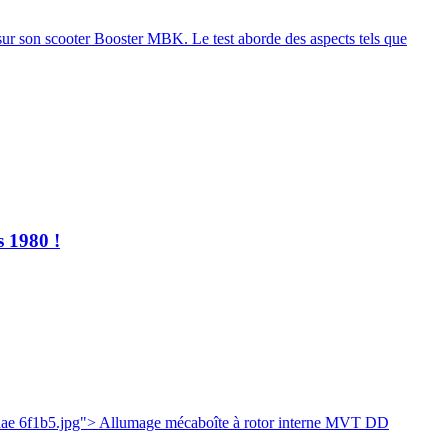
ur son scooter Booster MBK. Le test aborde des aspects tels que
s 1980 !
ae 6f1b5.jpg"> Allumage mécaboîte à rotor interne MVT DD