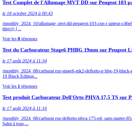
Test Complet de l'Allumage MVT DD sur Peugeot 103
le 18 octobre 2024 à 00:43
/monthly_2024_10/allumage -mvt-dd-peugeot-103-cne-r upteur-c46
direct) {...
Voir les
0
réponses
Test du Carburateur Stage6 PHBG 19mm sur Peugeot L
le 17 août 2024 à 11:34
/monthly_2024_08/carburat eur-stage6-mk2-dellorto-p hbg-19-blac
19 Black Edition...
Voir les
1
réponses
Test produit Carburateur Dell'Orto PHVA 17,5 TS sur P
le 17 août 2024 à 11:16
/monthly_2024_08/carburat eur-dellorto-phva-175-ed- sans-starte
Salut à tous,...