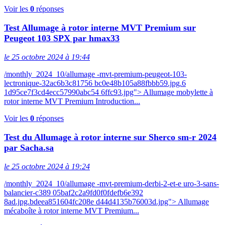
Voir les
0
réponses
Test Allumage à rotor interne MVT Premium sur
Peugeot 103 SPX par hmax33
le 25 octobre 2024 à 19:44
/monthly_2024_10/allumage -mvt-premium-peugeot-103-
lectronique-32ac6b3c81756 bc0e48b105a88fbbb59.jpg.6
1d95ce7f3cd4ecc57990abc54 6ffc93.jpg"> Allumage mobylette à
rotor interne MVT Premium Introduction...
Voir les
0
réponses
Test du Allumage à rotor interne sur Sherco sm-r 2024
par Sacha.sa
le 25 octobre 2024 à 19:24
/monthly_2024_10/allumage -mvt-premium-derbi-2-et-e uro-3-sans-
balancier-c389 05baf2c2a9fd0f0fdefb6e392
8ad.jpg.bdeea851604fc208e d44d4135b76003d.jpg"> Allumage
mécaboîte à rotor interne MVT Premium...