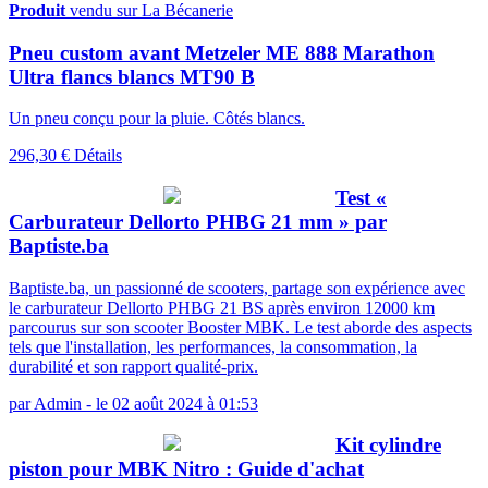
Produit
vendu sur La Bécanerie
Pneu custom avant Metzeler ME 888 Marathon
Ultra flancs blancs MT90 B
Un pneu conçu pour la pluie. Côtés blancs.
296,30 €
Détails
Test «
Carburateur Dellorto PHBG 21 mm » par
Baptiste.ba
Baptiste.ba, un passionné de scooters, partage son expérience avec
le carburateur Dellorto PHBG 21 BS après environ 12000 km
parcourus sur son scooter Booster MBK. Le test aborde des aspects
tels que l'installation, les performances, la consommation, la
durabilité et son rapport qualité-prix.
par
Admin
-
le 02 août 2024 à 01:53
Kit cylindre
piston pour MBK Nitro : Guide d'achat