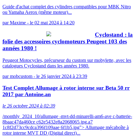
Guide d'achat complet des cylindres compatibles pour MBK Nitro
ou Yamaha Aerox (même moteur)...
par
Maxime
-
le 02 mai 2024 à 14:20
Cyclostand : la
folie des accessoires cyclomoteurs Peugeot 103 des
années 1980 !
Peugeot Motocycles, précurseur du custom sur mobylette, avec les
catalogues Cyclostand dans les années 1980.
par
mobcustom
-
le 26 janvier 2024 à 23:39
Test Complet Allumage à rotor interne sur Beta 50 rr
2017 par Antoine.an
le 26 octobre 2024 à 02:39
/monthly_2024_10/allumage -mvt-dd-minarelli-am6-ave c-batterie-
8baac47da460ce c62e5432e8a2068065.jpg.a7
1c8f2d73cc9cdca396f109aae 6f1b5.jpg"> Allumage mécaboîte à
rotor interne MVT DD (Digital direct)...