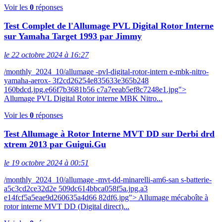
Voir les
0
réponses
Test Complet de l'Allumage PVL Digital Rotor Interne
sur Yamaha Target 1993 par Jimmy
le 22 octobre 2024 à 16:27
/monthly_2024_10/allumage -pvl-digital-rotor-intern e-mbk-nitro-
yamaha-aerox- 3f2cd26254e835633e365b248
160bdcd.jpg.e66f7b3681b56 c7a7eeab5ef8c7248e1.jpg">
Allumage PVL Digital Rotor interne MBK Nitro...
Voir les
0
réponses
Test Allumage à Rotor Interne MVT DD sur Derbi drd
xtrem 2013 par Guigui.Gu
le 19 octobre 2024 à 00:51
/monthly_2024_10/allumage -mvt-dd-minarelli-am6-san s-batterie-
a5c3cd2ce32d2e 509dc614bbca058f5a.jpg.a3
e14fcf5a5eae9d260635a4d66 82df6.jpg"> Allumage mécaboîte à
rotor interne MVT DD (Digital direct)...