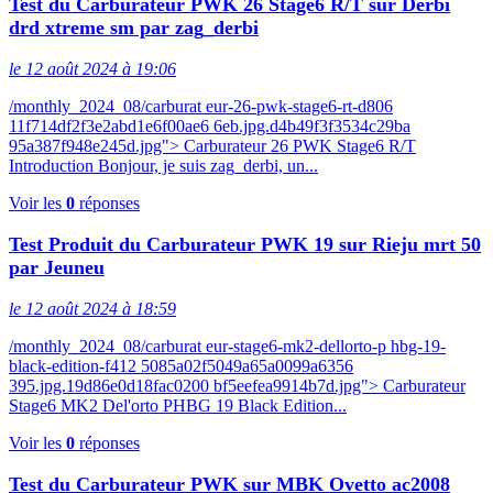
Test du Carburateur PWK 26 Stage6 R/T sur Derbi
drd xtreme sm par zag_derbi
le 12 août 2024 à 19:06
/monthly_2024_08/carburat eur-26-pwk-stage6-rt-d806
11f714df2f3e2abd1e6f00ae6 6eb.jpg.d4b49f3f3534c29ba
95a387f948e245d.jpg"> Carburateur 26 PWK Stage6 R/T
Introduction Bonjour, je suis zag_derbi, un...
Voir les
0
réponses
Test Produit du Carburateur PWK 19 sur Rieju mrt 50
par Jeuneu
le 12 août 2024 à 18:59
/monthly_2024_08/carburat eur-stage6-mk2-dellorto-p hbg-19-
black-edition-f412 5085a02f5049a65a0099a6356
395.jpg.19d86e0d18fac0200 bf5eefea9914b7d.jpg"> Carburateur
Stage6 MK2 Del'orto PHBG 19 Black Edition...
Voir les
0
réponses
Test du Carburateur PWK sur MBK Ovetto ac2008