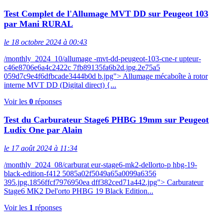
Test Complet de l'Allumage MVT DD sur Peugeot 103
par Mani RURAL
le 18 octobre 2024 à 00:43
/monthly_2024_10/allumage -mvt-dd-peugeot-103-cne-r upteur-
c46e8706e6a4c2422c 7fb89135fa6b2d.jpg.2e75a5
059d7c9e4f6dfbcade3444b0d b.jpg"> Allumage mécaboîte à rotor
interne MVT DD (Digital direct) {...
Voir les
0
réponses
Test du Carburateur Stage6 PHBG 19mm sur Peugeot
Ludix One par Alain
le 17 août 2024 à 11:34
/monthly_2024_08/carburat eur-stage6-mk2-dellorto-p hbg-19-
black-edition-f412 5085a02f5049a65a0099a6356
395.jpg.1856ffcf7976950ea dff382ced71a442.jpg"> Carburateur
Stage6 MK2 Del'orto PHBG 19 Black Edition...
Voir les
1
réponses