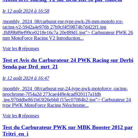
le 12 août 2024 à 16:58
/monthly_2024_08/carburat eur-type-pwk-26-mm-motofo rce-
racing-v2-5942a4e976b 27b9cf4f59874b7d422f1.jpg
.ffd99b89ef99ce0218e16c7a 20ef89d1.jpg"> Carburateur PWK 26
mm MotoForce Racing V2 Introduction...
Voir les
0
réponses
Test et Avis du Carburateur 24 PWK Racing sur Derbi
Senda par Drd_mrt_21
le 12 août 2024 à 16:47
/monthly_2024_08/carburat eur-24-type-pwk-motoforce -racing-
neochrome-7f54a2d 273cae449e4cad920117a1fdb
.jpg.970ddbe861b63f26ebb8 f15ec07084b2.jpg"> Carburateur 24
type PWK MotoForce Racing Néochrome...
Voir les
0
réponses
Test du Carburateur PWK sur MBK Booster 2012 par
Tritri_en_i