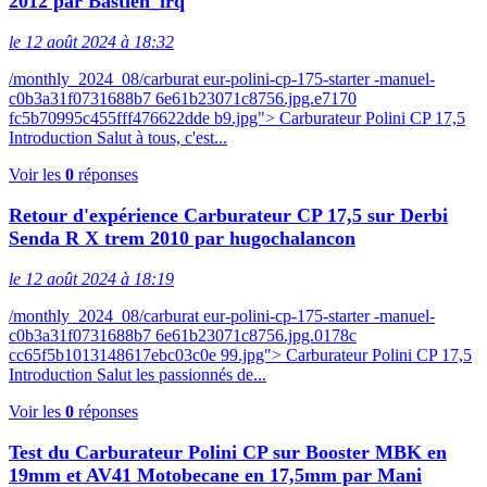
2012 par Bastien_lrq
le 12 août 2024 à 18:32
/monthly_2024_08/carburat eur-polini-cp-175-starter -manuel-
c0b3a31f0731688b7 6e61b23071c8756.jpg.e7170
fc5b70995c455fff476622dde b9.jpg"> Carburateur Polini CP 17,5
Introduction Salut à tous, c'est...
Voir les
0
réponses
Retour d'expérience Carburateur CP 17,5 sur Derbi
Senda R X trem 2010 par hugochalancon
le 12 août 2024 à 18:19
/monthly_2024_08/carburat eur-polini-cp-175-starter -manuel-
c0b3a31f0731688b7 6e61b23071c8756.jpg.0178c
cc65f5b1013148617ebc03c0e 99.jpg"> Carburateur Polini CP 17,5
Introduction Salut les passionnés de...
Voir les
0
réponses
Test du Carburateur Polini CP sur Booster MBK en
19mm et AV41 Motobecane en 17,5mm par Mani