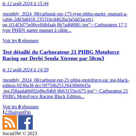
le 12 août 2024 à 15:44
/monthly_2024_08/carburat eur-175-type-phbn-starter -manuel-a-
cable-2d63a841b 23531bcd462ba3a5dd3ace0.j
pg.1f14f3d75e00ceffdbfaab 8b7ad68081.jpg"> Carburateur 17,5
type PHBN starter manuel à câble...
Voir les
0
réponses
Test détaillé du Carburateur 21 PHBG Motoforce
Racing sur Derbi Senda Xtreme par 50cm3
le 12 août 2024 à 14:59
/monthly_2024_08/carburat eur-21-phbg-motoforce-rac ing-black-
edition-9230a38 dcc5ff750b2512943f669ef5e
.jpg.f58aadabbf02e8bc84b0 8b63155ec675.jpg"> Carburateur 21
PHBG MotoForce Racing Black Edition...
Voir les
0
réponses
1
2
3
Suivant
Fin
Social3W © 2023