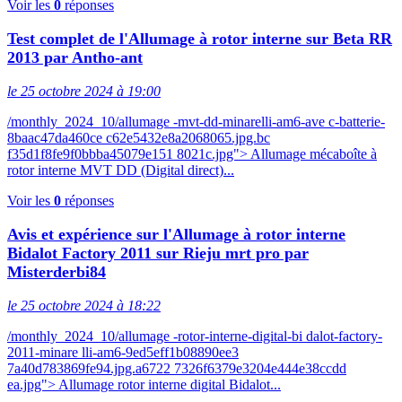
Voir les
0
réponses
Test complet de l'Allumage à rotor interne sur Beta RR
2013 par Antho-ant
le 25 octobre 2024 à 19:00
/monthly_2024_10/allumage -mvt-dd-minarelli-am6-ave c-batterie-
8baac47da460ce c62e5432e8a2068065.jpg.bc
f35d1f8fe9f0bbba45079e151 8021c.jpg"> Allumage mécaboîte à
rotor interne MVT DD (Digital direct)...
Voir les
0
réponses
Avis et expérience sur l'Allumage à rotor interne
Bidalot Factory 2011 sur Rieju mrt pro par
Misterderbi84
le 25 octobre 2024 à 18:22
/monthly_2024_10/allumage -rotor-interne-digital-bi dalot-factory-
2011-minare lli-am6-9ed5eff1b08890ee3
7a40d783869fe94.jpg.a6722 7326f6379e3204e444e38ccdd
ea.jpg"> Allumage rotor interne digital Bidalot...