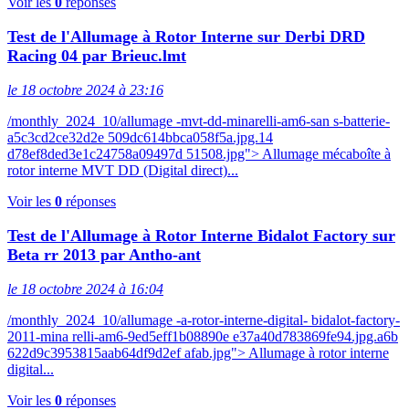
Voir les
0
réponses
Test de l'Allumage à Rotor Interne sur Derbi DRD
Racing 04 par Brieuc.lmt
le 18 octobre 2024 à 23:16
/monthly_2024_10/allumage -mvt-dd-minarelli-am6-san s-batterie-
a5c3cd2ce32d2e 509dc614bbca058f5a.jpg.14
d78ef8ded3e1c24758a09497d 51508.jpg"> Allumage mécaboîte à
rotor interne MVT DD (Digital direct)...
Voir les
0
réponses
Test de l'Allumage à Rotor Interne Bidalot Factory sur
Beta rr 2013 par Antho-ant
le 18 octobre 2024 à 16:04
/monthly_2024_10/allumage -a-rotor-interne-digital- bidalot-factory-
2011-mina relli-am6-9ed5eff1b08890e e37a40d783869fe94.jpg.a6b
622d9c3953815aab64df9d2ef afab.jpg"> Allumage à rotor interne
digital...
Voir les
0
réponses