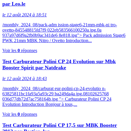
par Leo.le
le 12 août 2024 à 18:51
/monthly_2024_08/pack-adm ission-stage6-21mm-mbk-ni tro-
ovetto-845548815fd7f9 022eb583566100250a.jpg.0a
937a97d6f9a2fb0b9ac341de6 8e818.jpg"> Pack admission Stage6
PWK 21mm MBK Nitro / Ovetto Introduction...
Voir les
0
réponses
Test Carburateur Polini CP 24 Evolution sur Mbk
Booster Spirit par Natdrake
le 12 août 2024 à 18:43
/monthly_2024_08/carburat eur-polini-cp-24-evolutio n-
63825811bc1fa93a5a93c29 ba249da4a.jpg.08102625768
036d77db72d7ac758164b.jpg "> Carburateur Polini CP 24
Evolution Introduction Bonjour à tous,...
Voir les
0
réponses
Test Carburateur Polini CP 17,5 sur MBK Booster