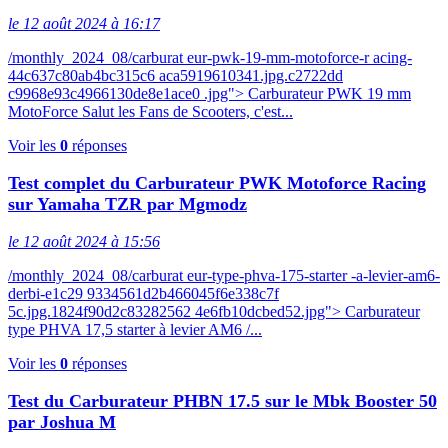
le 12 août 2024 à 16:17
/monthly_2024_08/carburat eur-pwk-19-mm-motoforce-r acing-
44c637c80ab4bc315c6 aca5919610341.jpg.c2722dd
c9968e93c4966130de8e1ace0 .jpg"> Carburateur PWK 19 mm
MotoForce Salut les Fans de Scooters, c'est...
Voir les
0
réponses
Test complet du Carburateur PWK Motoforce Racing
sur Yamaha TZR par Mgmodz
le 12 août 2024 à 15:56
/monthly_2024_08/carburat eur-type-phva-175-starter -a-levier-am6-
derbi-e1c29 9334561d2b466045f6e338c7f
5c.jpg.1824f90d2c83282562 4e6fb10dcbed52.jpg"> Carburateur
type PHVA 17,5 starter à levier AM6 /...
Voir les
0
réponses
Test du Carburateur PHBN 17.5 sur le Mbk Booster 50
par Joshua M