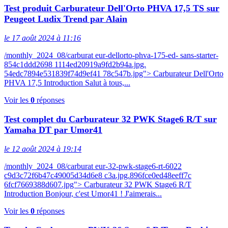
Test produit Carburateur Dell'Orto PHVA 17,5 TS sur
Peugeot Ludix Trend par Alain
le 17 août 2024 à 11:16
/monthly_2024_08/carburat eur-dellorto-phva-175-ed- sans-starter-
854c1ddd2698 1114ed20919a9fd2b94a.jpg.
54edc7894e531839f74d9ef41 78c547b.jpg"> Carburateur Dell'Orto
PHVA 17,5 Introduction Salut à tous,...
Voir les
0
réponses
Test complet du Carburateur 32 PWK Stage6 R/T sur
Yamaha DT par Umor41
le 12 août 2024 à 19:14
/monthly_2024_08/carburat eur-32-pwk-stage6-rt-6022
c9d3c72f6b47c49005d34d6e8 c3a.jpg.896fce0ed48eeff7c
6fcf7669388d607.jpg"> Carburateur 32 PWK Stage6 R/T
Introduction Bonjour, c'est Umor41 ! J'aimerais...
Voir les
0
réponses