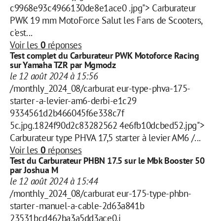
c9968e93c4966130de8e1ace0 .jpg"> Carburateur
PWK 19 mm MotoForce Salut les Fans de Scooters,
c'est...
Voir les
0
réponses
Test complet du Carburateur PWK Motoforce Racing
sur Yamaha TZR par Mgmodz
le 12 août 2024 à 15:56
/monthly_2024_08/carburat eur-type-phva-175-
starter -a-levier-am6-derbi-e1c29
9334561d2b466045f6e338c7f
5c.jpg.1824f90d2c83282562 4e6fb10dcbed52.jpg">
Carburateur type PHVA 17,5 starter à levier AM6 /...
Voir les
0
réponses
Test du Carburateur PHBN 17.5 sur le Mbk Booster 50
par Joshua M
le 12 août 2024 à 15:44
/monthly_2024_08/carburat eur-175-type-phbn-
starter -manuel-a-cable-2d63a841b
23531bcd462ba3a5dd3ace0.j