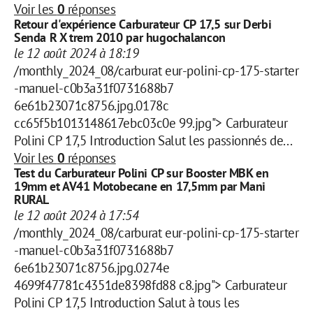
Voir les
0
réponses
Retour d'expérience Carburateur CP 17,5 sur Derbi
Senda R X trem 2010 par hugochalancon
le 12 août 2024 à 18:19
/monthly_2024_08/carburat eur-polini-cp-175-starter
-manuel-c0b3a31f0731688b7
6e61b23071c8756.jpg.0178c
cc65f5b1013148617ebc03c0e 99.jpg"> Carburateur
Polini CP 17,5 Introduction Salut les passionnés de...
Voir les
0
réponses
Test du Carburateur Polini CP sur Booster MBK en
19mm et AV41 Motobecane en 17,5mm par Mani
RURAL
le 12 août 2024 à 17:54
/monthly_2024_08/carburat eur-polini-cp-175-starter
-manuel-c0b3a31f0731688b7
6e61b23071c8756.jpg.0274e
4699f47781c4351de8398fd88 c8.jpg"> Carburateur
Polini CP 17,5 Introduction Salut à tous les