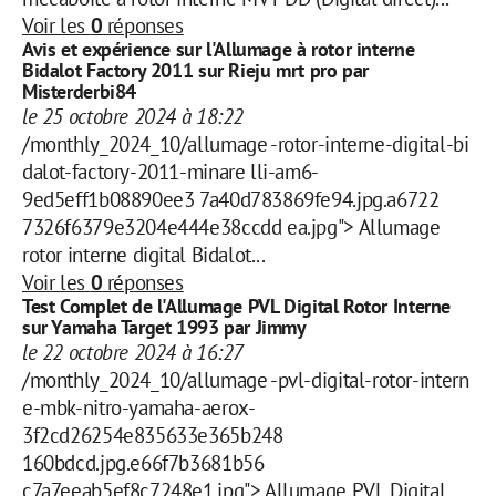
Voir les
0
réponses
Avis et expérience sur l'Allumage à rotor interne
Bidalot Factory 2011 sur Rieju mrt pro par
Misterderbi84
le 25 octobre 2024 à 18:22
/monthly_2024_10/allumage -rotor-interne-digital-bi
dalot-factory-2011-minare lli-am6-
9ed5eff1b08890ee3 7a40d783869fe94.jpg.a6722
7326f6379e3204e444e38ccdd ea.jpg"> Allumage
rotor interne digital Bidalot...
Voir les
0
réponses
Test Complet de l'Allumage PVL Digital Rotor Interne
sur Yamaha Target 1993 par Jimmy
le 22 octobre 2024 à 16:27
/monthly_2024_10/allumage -pvl-digital-rotor-intern
e-mbk-nitro-yamaha-aerox-
3f2cd26254e835633e365b248
160bdcd.jpg.e66f7b3681b56
c7a7eeab5ef8c7248e1.jpg"> Allumage PVL Digital