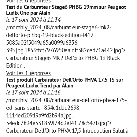
Voir les
0
réponses
Test du Carburateur Stage6 PHBG 19mm sur Peugeot
Ludix One par Alain
le 17 août 2024 à 11:34
/monthly_2024_08/carburat eur-stage6-mk2-
dellorto-p hbg-19-black-edition-f412
5085a02f5049a65a0099a6356
395.jpg.1856ffcf7976950ea dff382ced71a442.jpg">
Carburateur Stage6 MK2 Del'orto PHBG 19 Black
Edition...
Voir les
1
réponses
Test produit Carburateur Dell'Orto PHVA 17,5 TS sur
Peugeot Ludix Trend par Alain
le 17 août 2024 à 11:16
/monthly_2024_08/carburat eur-dellorto-phva-175-
ed- sans-starter-854c1ddd2698
1114ed20919a9fd2b94a.jpg.
54edc7894e531839f74d9ef41 78c547b.jpg">
Carburateur Dell'Orto PHVA 17,5 Introduction Salut à