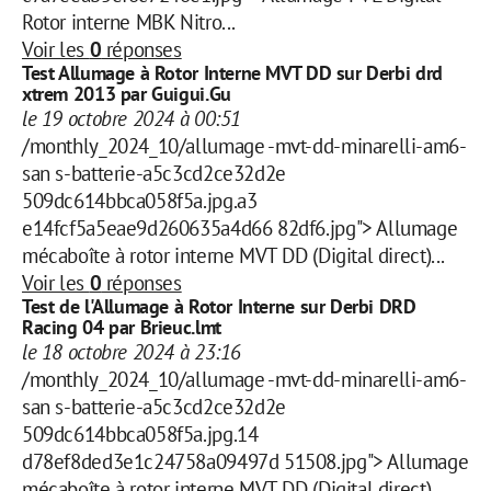
Rotor interne MBK Nitro...
Voir les
0
réponses
Test Allumage à Rotor Interne MVT DD sur Derbi drd
xtrem 2013 par Guigui.Gu
le 19 octobre 2024 à 00:51
/monthly_2024_10/allumage -mvt-dd-minarelli-am6-
san s-batterie-a5c3cd2ce32d2e
509dc614bbca058f5a.jpg.a3
e14fcf5a5eae9d260635a4d66 82df6.jpg"> Allumage
mécaboîte à rotor interne MVT DD (Digital direct)...
Voir les
0
réponses
Test de l'Allumage à Rotor Interne sur Derbi DRD
Racing 04 par Brieuc.lmt
le 18 octobre 2024 à 23:16
/monthly_2024_10/allumage -mvt-dd-minarelli-am6-
san s-batterie-a5c3cd2ce32d2e
509dc614bbca058f5a.jpg.14
d78ef8ded3e1c24758a09497d 51508.jpg"> Allumage
mécaboîte à rotor interne MVT DD (Digital direct)...