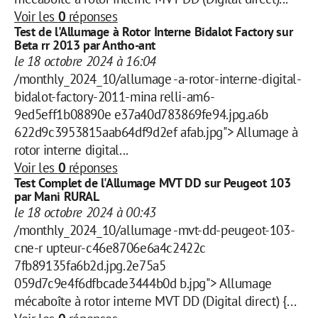
Voir les
0
réponses
Test de l'Allumage à Rotor Interne Bidalot Factory sur
Beta rr 2013 par Antho-ant
le 18 octobre 2024 à 16:04
/monthly_2024_10/allumage -a-rotor-interne-digital-
bidalot-factory-2011-mina relli-am6-
9ed5eff1b08890e e37a40d783869fe94.jpg.a6b
622d9c3953815aab64df9d2ef afab.jpg"> Allumage à
rotor interne digital...
Voir les
0
réponses
Test Complet de l'Allumage MVT DD sur Peugeot 103
par Mani RURAL
le 18 octobre 2024 à 00:43
/monthly_2024_10/allumage -mvt-dd-peugeot-103-
cne-r upteur-c46e8706e6a4c2422c
7fb89135fa6b2d.jpg.2e75a5
059d7c9e4f6dfbcade3444b0d b.jpg"> Allumage
mécaboîte à rotor interne MVT DD (Digital direct) {...