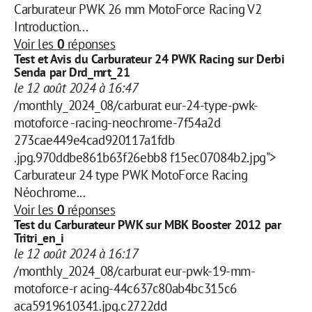
Carburateur PWK 26 mm MotoForce Racing V2
Introduction...
Voir les
0
réponses
Test et Avis du Carburateur 24 PWK Racing sur Derbi
Senda par Drd_mrt_21
le 12 août 2024 à 16:47
/monthly_2024_08/carburat eur-24-type-pwk-
motoforce -racing-neochrome-7f54a2d
273cae449e4cad920117a1fdb
.jpg.970ddbe861b63f26ebb8 f15ec07084b2.jpg">
Carburateur 24 type PWK MotoForce Racing
Néochrome...
Voir les
0
réponses
Test du Carburateur PWK sur MBK Booster 2012 par
Tritri_en_i
le 12 août 2024 à 16:17
/monthly_2024_08/carburat eur-pwk-19-mm-
motoforce-r acing-44c637c80ab4bc315c6
aca5919610341.jpg.c2722dd