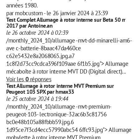
années 1980.
par
mobcustom
-
le 26 janvier 2024 à 23:39
Test Complet Allumage à rotor interne sur Beta 50 rr
2017 par Antoine.an
le 26 octobre 2024 à 02:39
/monthly_2024_10/allumage -mvt-dd-minarelli-am6-
ave c-batterie-8baac47da460ce
c62e5432e8a2068065.jpg.a7
1c8f2d73cc9cdca396f109aae 6f1b5.jpg"> Allumage
mécaboîte à rotor interne MVT DD (Digital direct)...
Voir les
0
réponses
Test Allumage à rotor interne MVT Premium sur
Peugeot 103 SPX par hmax33
le 25 octobre 2024 à 19:44
/monthly_2024_10/allumage -mvt-premium-
peugeot-103- lectronique-32ac6b3c81756
bc0e48b105a88fbbb59.jpg.6
1d95ce7f3cd4ecc57990abc54 6ffc93.jpg"> Allumage
mobylette à rotor interne MVT Premium