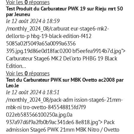
Voir les
0
réponses
Test Produit du Carburateur PWK 19 sur Rieju mrt 50
par Jeuneu
le 12 août 2024 à 18:59
/monthly_2024_08/carburat eur-stage6-mk2-
dellorto-p hbg-19-black-edition-f412
5085a02f5049a65a0099a6356
395.jpg.19d86e0d18fac0200 bf5eefea9914b7d.jpg">
Carburateur Stage6 MK2 Del'orto PHBG 19 Black
Edition...
Voir les
0
réponses
Test du Carburateur PWK sur MBK Ovetto ac2008 par
Leo.le
le 12 août 2024 à 18:51
/monthly_2024_08/pack-adm ission-stage6-21mm-
mbk-ni tro-ovetto-845548815fd7f9
022eb583566100250a.jpg.0a
937a97d6f9a2fb0b9ac341de6 8e818.jpg"> Pack
admission Stage6 PWK 21mm MBK Nitro / Ovetto