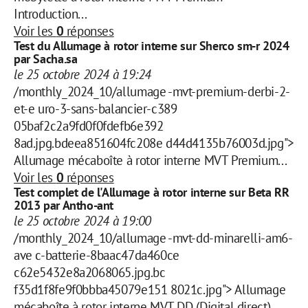
Introduction...
Voir les
0
réponses
Test du Allumage à rotor interne sur Sherco sm-r 2024
par Sacha.sa
le 25 octobre 2024 à 19:24
/monthly_2024_10/allumage -mvt-premium-derbi-2-
et-e uro-3-sans-balancier-c389
05baf2c2a9fd0f0fdefb6e392
8ad.jpg.bdeea851604fc208e d44d4135b76003d.jpg">
Allumage mécaboîte à rotor interne MVT Premium...
Voir les
0
réponses
Test complet de l'Allumage à rotor interne sur Beta RR
2013 par Antho-ant
le 25 octobre 2024 à 19:00
/monthly_2024_10/allumage -mvt-dd-minarelli-am6-
ave c-batterie-8baac47da460ce
c62e5432e8a2068065.jpg.bc
f35d1f8fe9f0bbba45079e151 8021c.jpg"> Allumage
mécaboîte à rotor interne MVT DD (Digital direct)...