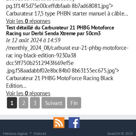
pg.1f14f3d75e00ceffdbfaab 8b7ad68081.jpg">
Carburateur 17,5 type PHBN starter manuel à câble...
Voir les
0
réponses
Test détaillé du Carburateur 21 PHBG Motoforce
Racing sur Derbi Senda Xtreme par 50cm3
le 12 août 2024 à 14:59
/monthly_2024_08/carburat eur-21-phbg-motoforce-
rac ing-black-edition-9230a38
dcc5ff750b2512943f669ef5e
.jpg.f58aadabbf02e8bc84b0 8b63155ec675.jpg">
Carburateur 21 PHBG MotoForce Racing Black
Edition...
Voir les
0
réponses
1
2
3
Suivant
Fin
Mentions légales
Publicité
Social3W © 2023