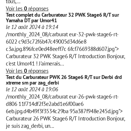
tous,...
Voir les
0
réponses
Test complet du Carburateur 32 PWK Stage6 R/T sur
Yamaha DT par Umor41
le 12 août 2024 à 19:14
/monthly_2024_08/carburat eur-32-pwk-stage6-rt-
6022 c9d3c72f6b47c49005d34d6e8
c3a.jpg.896fce0ed48eeff7c 6fcf7669388d607.jpg">
Carburateur 32 PWK Stage6 R/T Introduction Bonjour,
c'est Umor41 ! J'aimerais...
Voir les
0
réponses
Test du Carburateur PWK 26 Stage6 R/T sur Derbi drd
xtreme sm par zag_derbi
le 12 août 2024 à 19:06
/monthly_2024_08/carburat eur-26-pwk-stage6-rt-
d806 11f714df2f3e2abd1e6f00ae6
6eb.jpg.d4b49f3f3534c29ba 95a387f948e245d.jpg">
Carburateur 26 PWK Stage6 R/T Introduction Bonjour,
je suis zag_derbi, un...