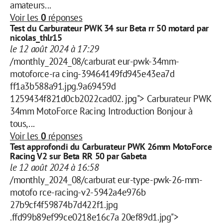
amateurs...
Voir les
0
réponses
Test du Carburateur PWK 34 sur Beta rr 50 motard par
nicolas_thlr15
le 12 août 2024 à 17:29
/monthly_2024_08/carburat eur-pwk-34mm-
motoforce-ra cing-39464149fd945e43ea7d
ff1a3b588a91.jpg.9a69459d
1259434f821d0cb2022cad02. jpg"> Carburateur PWK
34mm MotoForce Racing Introduction Bonjour à
tous,...
Voir les
0
réponses
Test approfondi du Carburateur PWK 26mm MotoForce
Racing V2 sur Beta RR 50 par Gabeta
le 12 août 2024 à 16:58
/monthly_2024_08/carburat eur-type-pwk-26-mm-
motofo rce-racing-v2-5942a4e976b
27b9cf4f59874b7d422f1.jpg
.ffd99b89ef99ce0218e16c7a 20ef89d1.jpg">