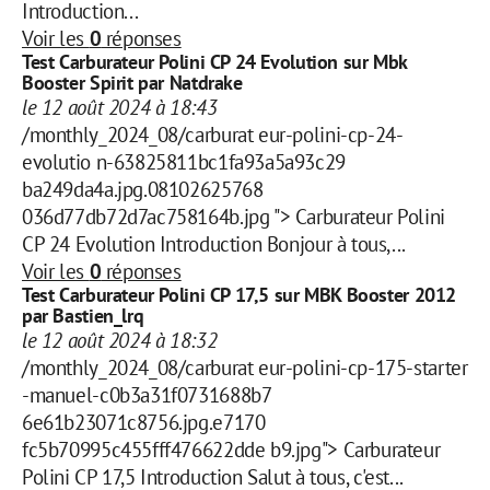
Introduction...
Voir les
0
réponses
Test Carburateur Polini CP 24 Evolution sur Mbk
Booster Spirit par Natdrake
le 12 août 2024 à 18:43
/monthly_2024_08/carburat eur-polini-cp-24-
evolutio n-63825811bc1fa93a5a93c29
ba249da4a.jpg.08102625768
036d77db72d7ac758164b.jpg "> Carburateur Polini
CP 24 Evolution Introduction Bonjour à tous,...
Voir les
0
réponses
Test Carburateur Polini CP 17,5 sur MBK Booster 2012
par Bastien_lrq
le 12 août 2024 à 18:32
/monthly_2024_08/carburat eur-polini-cp-175-starter
-manuel-c0b3a31f0731688b7
6e61b23071c8756.jpg.e7170
fc5b70995c455fff476622dde b9.jpg"> Carburateur
Polini CP 17,5 Introduction Salut à tous, c'est...