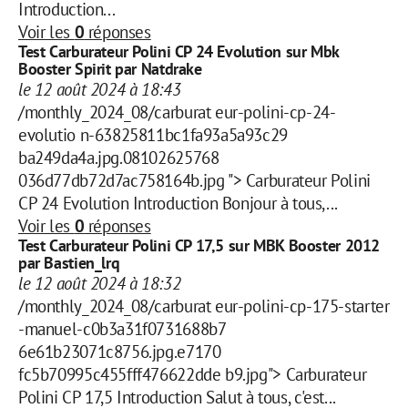
Introduction...
Voir les
0
réponses
Test Carburateur Polini CP 24 Evolution sur Mbk
Booster Spirit par Natdrake
le 12 août 2024 à 18:43
/monthly_2024_08/carburat eur-polini-cp-24-
evolutio n-63825811bc1fa93a5a93c29
ba249da4a.jpg.08102625768
036d77db72d7ac758164b.jpg "> Carburateur Polini
CP 24 Evolution Introduction Bonjour à tous,...
Voir les
0
réponses
Test Carburateur Polini CP 17,5 sur MBK Booster 2012
par Bastien_lrq
le 12 août 2024 à 18:32
/monthly_2024_08/carburat eur-polini-cp-175-starter
-manuel-c0b3a31f0731688b7
6e61b23071c8756.jpg.e7170
fc5b70995c455fff476622dde b9.jpg"> Carburateur
Polini CP 17,5 Introduction Salut à tous, c'est...