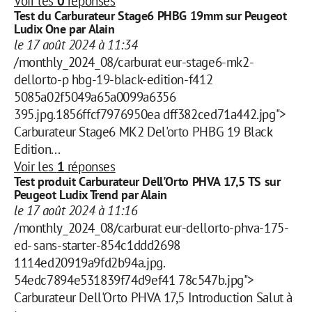
Voir les
0
réponses
Test du Carburateur Stage6 PHBG 19mm sur Peugeot
Ludix One par Alain
le 17 août 2024 à 11:34
/monthly_2024_08/carburat eur-stage6-mk2-
dellorto-p hbg-19-black-edition-f412
5085a02f5049a65a0099a6356
395.jpg.1856ffcf7976950ea dff382ced71a442.jpg">
Carburateur Stage6 MK2 Del'orto PHBG 19 Black
Edition...
Voir les
1
réponses
Test produit Carburateur Dell'Orto PHVA 17,5 TS sur
Peugeot Ludix Trend par Alain
le 17 août 2024 à 11:16
/monthly_2024_08/carburat eur-dellorto-phva-175-
ed- sans-starter-854c1ddd2698
1114ed20919a9fd2b94a.jpg.
54edc7894e531839f74d9ef41 78c547b.jpg">
Carburateur Dell'Orto PHVA 17,5 Introduction Salut à