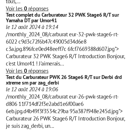
tous,...
Voir les
0
réponses
Test complet du Carburateur 32 PWK Stage6 R/T sur
Yamaha DT par Umor41
le 12 août 2024 à 19:14
/monthly_2024_08/carburat eur-32-pwk-stage6-rt-
6022 c9d3c72f6b47c49005d34d6e8
c3a.jpg.896fce0ed48eeff7c 6fcf7669388d607.jpg">
Carburateur 32 PWK Stage6 R/T Introduction Bonjour,
c'est Umor41 ! J'aimerais...
Voir les
0
réponses
Test du Carburateur PWK 26 Stage6 R/T sur Derbi drd
xtreme sm par zag_derbi
le 12 août 2024 à 19:06
/monthly_2024_08/carburat eur-26-pwk-stage6-rt-
d806 11f714df2f3e2abd1e6f00ae6
6eb.jpg.d4b49f3f3534c29ba 95a387f948e245d.jpg">
Carburateur 26 PWK Stage6 R/T Introduction Bonjour,
je suis zag_derbi, un...