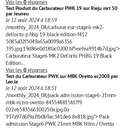
Voir les
0
réponses
Test Produit du Carburateur PWK 19 sur Rieju mrt 50
par Jeuneu
le 12 août 2024 à 18:59
/monthly_2024_08/carburat eur-stage6-mk2-
dellorto-p hbg-19-black-edition-f412
5085a02f5049a65a0099a6356
395.jpg.19d86e0d18fac0200 bf5eefea9914b7d.jpg">
Carburateur Stage6 MK2 Del'orto PHBG 19 Black
Edition...
Voir les
0
réponses
Test du Carburateur PWK sur MBK Ovetto ac2008 par
Leo.le
le 12 août 2024 à 18:51
/monthly_2024_08/pack-adm ission-stage6-21mm-
mbk-ni tro-ovetto-845548815fd7f9
022eb583566100250a.jpg.0a
937a97d6f9a2fb0b9ac341de6 8e818.jpg"> Pack
admission Stage6 PWK 21mm MBK Nitro / Ovetto