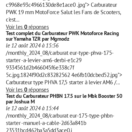
c9968e93c4966130de8e1ace0 .jpg"> Carburateur
PWK 19 mm MotoForce Salut les Fans de Scooters,
c'est...
Voir les
0
réponses
Test complet du Carburateur PWK Motoforce Racing
sur Yamaha TZR par Mgmodz
le 12 août 2024 à 15:56
/monthly_2024_08/carburat eur-type-phva-175-
starter -a-levier-am6-derbi-e1c29
9334561d2b466045f6e338c7f
5c.jpg.1824f90d2c83282562 4e6fb10dcbed52.jpg">
Carburateur type PHVA 17,5 starter à levier AM6 /...
Voir les
0
réponses
Test du Carburateur PHBN 17.5 sur le Mbk Booster 50
par Joshua M
le 12 août 2024 à 15:44
/monthly_2024_08/carburat eur-175-type-phbn-
starter -manuel-a-cable-2d63a841b
23531bcd462ba3a5dd3ace0.j