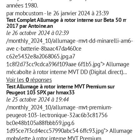
années 1980.
par
mobcustom
-
le 26 janvier 2024 à 23:39
Test Complet Allumage à rotor interne sur Beta 50 rr
2017 par Antoine.an
le 26 octobre 2024 à 02:39
/monthly_2024_10/allumage -mvt-dd-minarelli-am6-
ave c-batterie-8baac47da460ce
c62e5432e8a2068065.jpg.a7
1c8f2d73cc9cdca396f109aae 6f1b5.jpg"> Allumage
mécaboîte à rotor interne MVT DD (Digital direct)...
Voir les
0
réponses
Test Allumage à rotor interne MVT Premium sur
Peugeot 103 SPX par hmax33
le 25 octobre 2024 à 19:44
/monthly_2024_10/allumage -mvt-premium-
peugeot-103- lectronique-32ac6b3c81756
bc0e48b105a88fbbb59.jpg.6
1d95ce7f3cd4ecc57990abc54 6ffc93.jpg"> Allumage
mobylette à rotor interne MVT Premium