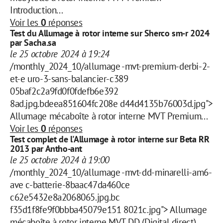
Introduction...
Voir les
0
réponses
Test du Allumage à rotor interne sur Sherco sm-r 2024
par Sacha.sa
le 25 octobre 2024 à 19:24
/monthly_2024_10/allumage -mvt-premium-derbi-2-
et-e uro-3-sans-balancier-c389
05baf2c2a9fd0f0fdefb6e392
8ad.jpg.bdeea851604fc208e d44d4135b76003d.jpg">
Allumage mécaboîte à rotor interne MVT Premium...
Voir les
0
réponses
Test complet de l'Allumage à rotor interne sur Beta RR
2013 par Antho-ant
le 25 octobre 2024 à 19:00
/monthly_2024_10/allumage -mvt-dd-minarelli-am6-
ave c-batterie-8baac47da460ce
c62e5432e8a2068065.jpg.bc
f35d1f8fe9f0bbba45079e151 8021c.jpg"> Allumage
mécaboîte à rotor interne MVT DD (Digital direct)...