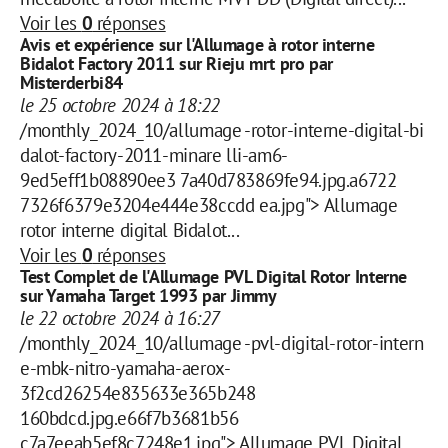
Voir les
0
réponses
Avis et expérience sur l'Allumage à rotor interne
Bidalot Factory 2011 sur Rieju mrt pro par
Misterderbi84
le 25 octobre 2024 à 18:22
/monthly_2024_10/allumage -rotor-interne-digital-bi
dalot-factory-2011-minare lli-am6-
9ed5eff1b08890ee3 7a40d783869fe94.jpg.a6722
7326f6379e3204e444e38ccdd ea.jpg"> Allumage
rotor interne digital Bidalot...
Voir les
0
réponses
Test Complet de l'Allumage PVL Digital Rotor Interne
sur Yamaha Target 1993 par Jimmy
le 22 octobre 2024 à 16:27
/monthly_2024_10/allumage -pvl-digital-rotor-intern
e-mbk-nitro-yamaha-aerox-
3f2cd26254e835633e365b248
160bdcd.jpg.e66f7b3681b56
c7a7eeab5ef8c7248e1.jpg"> Allumage PVL Digital