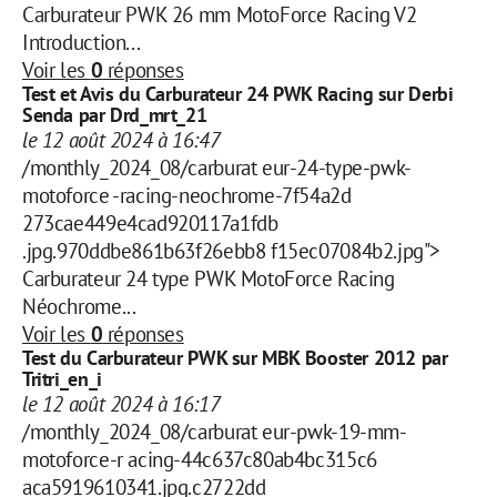
Carburateur PWK 26 mm MotoForce Racing V2
Introduction...
Voir les
0
réponses
Test et Avis du Carburateur 24 PWK Racing sur Derbi
Senda par Drd_mrt_21
le 12 août 2024 à 16:47
/monthly_2024_08/carburat eur-24-type-pwk-
motoforce -racing-neochrome-7f54a2d
273cae449e4cad920117a1fdb
.jpg.970ddbe861b63f26ebb8 f15ec07084b2.jpg">
Carburateur 24 type PWK MotoForce Racing
Néochrome...
Voir les
0
réponses
Test du Carburateur PWK sur MBK Booster 2012 par
Tritri_en_i
le 12 août 2024 à 16:17
/monthly_2024_08/carburat eur-pwk-19-mm-
motoforce-r acing-44c637c80ab4bc315c6
aca5919610341.jpg.c2722dd