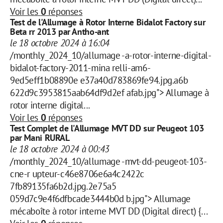
Voir les
0
réponses
Test de l'Allumage à Rotor Interne Bidalot Factory sur
Beta rr 2013 par Antho-ant
le 18 octobre 2024 à 16:04
/monthly_2024_10/allumage -a-rotor-interne-digital-
bidalot-factory-2011-mina relli-am6-
9ed5eff1b08890e e37a40d783869fe94.jpg.a6b
622d9c3953815aab64df9d2ef afab.jpg"> Allumage à
rotor interne digital...
Voir les
0
réponses
Test Complet de l'Allumage MVT DD sur Peugeot 103
par Mani RURAL
le 18 octobre 2024 à 00:43
/monthly_2024_10/allumage -mvt-dd-peugeot-103-
cne-r upteur-c46e8706e6a4c2422c
7fb89135fa6b2d.jpg.2e75a5
059d7c9e4f6dfbcade3444b0d b.jpg"> Allumage
mécaboîte à rotor interne MVT DD (Digital direct) {...