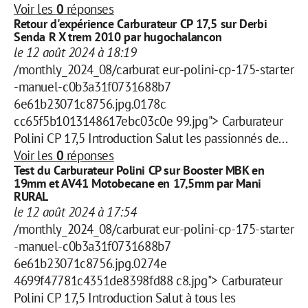
Voir les
0
réponses
Retour d'expérience Carburateur CP 17,5 sur Derbi
Senda R X trem 2010 par hugochalancon
le 12 août 2024 à 18:19
/monthly_2024_08/carburat eur-polini-cp-175-starter
-manuel-c0b3a31f0731688b7
6e61b23071c8756.jpg.0178c
cc65f5b1013148617ebc03c0e 99.jpg"> Carburateur
Polini CP 17,5 Introduction Salut les passionnés de...
Voir les
0
réponses
Test du Carburateur Polini CP sur Booster MBK en
19mm et AV41 Motobecane en 17,5mm par Mani
RURAL
le 12 août 2024 à 17:54
/monthly_2024_08/carburat eur-polini-cp-175-starter
-manuel-c0b3a31f0731688b7
6e61b23071c8756.jpg.0274e
4699f47781c4351de8398fd88 c8.jpg"> Carburateur
Polini CP 17,5 Introduction Salut à tous les