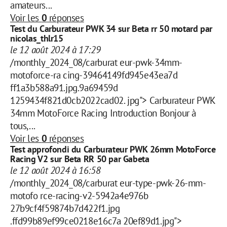
amateurs...
Voir les
0
réponses
Test du Carburateur PWK 34 sur Beta rr 50 motard par
nicolas_thlr15
le 12 août 2024 à 17:29
/monthly_2024_08/carburat eur-pwk-34mm-
motoforce-ra cing-39464149fd945e43ea7d
ff1a3b588a91.jpg.9a69459d
1259434f821d0cb2022cad02. jpg"> Carburateur PWK
34mm MotoForce Racing Introduction Bonjour à
tous,...
Voir les
0
réponses
Test approfondi du Carburateur PWK 26mm MotoForce
Racing V2 sur Beta RR 50 par Gabeta
le 12 août 2024 à 16:58
/monthly_2024_08/carburat eur-type-pwk-26-mm-
motofo rce-racing-v2-5942a4e976b
27b9cf4f59874b7d422f1.jpg
.ffd99b89ef99ce0218e16c7a 20ef89d1.jpg">