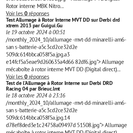
Rotor interne MBK Nitro...
Voir les
0
réponses
Test Allumage à Rotor Interne MVT DD sur Derbi drd
xtrem 2013 par Guigui.Gu
le 19 octobre 2024 à 00:51
/monthly_2024_10/allumage -mvt-dd-minarelli-am6-
san s-batterie-a5c3cd2ce32d2e
509dc614bbca058f5a.jpg.a3
e14fcf5a5eae9d260635a4d66 82df6.jpg"> Allumage
mécaboîte à rotor interne MVT DD (Digital direct)...
Voir les
0
réponses
Test de l'Allumage à Rotor Interne sur Derbi DRD
Racing 04 par Brieuc.lmt
le 18 octobre 2024 à 23:16
/monthly_2024_10/allumage -mvt-dd-minarelli-am6-
san s-batterie-a5c3cd2ce32d2e
509dc614bbca058f5a.jpg.14
d78ef8ded3e1c24758a09497d 51508.jpg"> Allumage
mécaboîte à rotor interne MVT DD (Digital direct)...