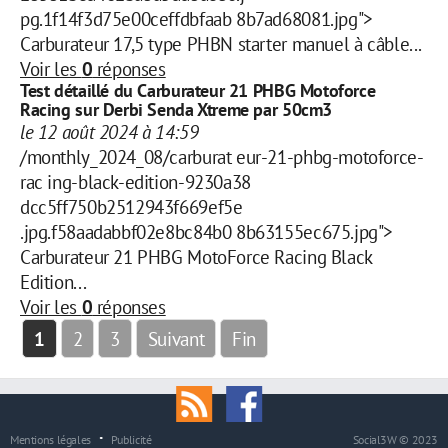
pg.1f14f3d75e00ceffdbfaab 8b7ad68081.jpg">
Carburateur 17,5 type PHBN starter manuel à câble...
Voir les
0
réponses
Test détaillé du Carburateur 21 PHBG Motoforce
Racing sur Derbi Senda Xtreme par 50cm3
le 12 août 2024 à 14:59
/monthly_2024_08/carburat eur-21-phbg-motoforce-
rac ing-black-edition-9230a38
dcc5ff750b2512943f669ef5e
.jpg.f58aadabbf02e8bc84b0 8b63155ec675.jpg">
Carburateur 21 PHBG MotoForce Racing Black
Edition...
Voir les
0
réponses
1
2
3
Suivant
Fin
Mentions légales
Publicité
Social3W © 2023