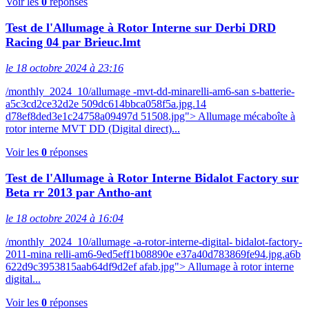
Voir les
0
réponses
Test de l'Allumage à Rotor Interne sur Derbi DRD
Racing 04 par Brieuc.lmt
le 18 octobre 2024 à 23:16
/monthly_2024_10/allumage -mvt-dd-minarelli-am6-san s-batterie-
a5c3cd2ce32d2e 509dc614bbca058f5a.jpg.14
d78ef8ded3e1c24758a09497d 51508.jpg"> Allumage mécaboîte à
rotor interne MVT DD (Digital direct)...
Voir les
0
réponses
Test de l'Allumage à Rotor Interne Bidalot Factory sur
Beta rr 2013 par Antho-ant
le 18 octobre 2024 à 16:04
/monthly_2024_10/allumage -a-rotor-interne-digital- bidalot-factory-
2011-mina relli-am6-9ed5eff1b08890e e37a40d783869fe94.jpg.a6b
622d9c3953815aab64df9d2ef afab.jpg"> Allumage à rotor interne
digital...
Voir les
0
réponses