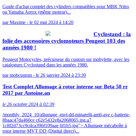
Guide d'achat complet des cylindres compatibles pour MBK Nitro
ou Yamaha Aerox (même moteur)...
par
Maxime
-
le 02 mai 2024 à 14:20
Cyclostand : la
folie des accessoires cyclomoteurs Peugeot 103 des
années 1980 !
Peugeot Motocycles, précurseur du custom sur mobylette, avec les
catalogues Cyclostand dans les années 1980.
par
mobcustom
-
le 26 janvier 2024 à 23:39
Test Complet Allumage à rotor interne sur Beta 50 rr
2017 par Antoine.an
le 26 octobre 2024 à 02:39
/monthly_2024_10/allumage -mvt-dd-minarelli-am6-ave c-batterie-
8baac47da460ce c62e5432e8a2068065.jpg.a7
1c8f2d73cc9cdca396f109aae 6f1b5.jpg"> Allumage mécaboîte à
rotor interne MVT DD (Digital direct)...