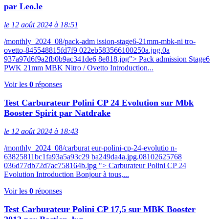
par Leo.le
le 12 août 2024 à 18:51
/monthly_2024_08/pack-adm ission-stage6-21mm-mbk-ni tro-
ovetto-845548815fd7f9 022eb583566100250a.jpg.0a
937a97d6f9a2fb0b9ac341de6 8e818.jpg"> Pack admission Stage6
PWK 21mm MBK Nitro / Ovetto Introduction...
Voir les
0
réponses
Test Carburateur Polini CP 24 Evolution sur Mbk
Booster Spirit par Natdrake
le 12 août 2024 à 18:43
/monthly_2024_08/carburat eur-polini-cp-24-evolutio n-
63825811bc1fa93a5a93c29 ba249da4a.jpg.08102625768
036d77db72d7ac758164b.jpg "> Carburateur Polini CP 24
Evolution Introduction Bonjour à tous,...
Voir les
0
réponses
Test Carburateur Polini CP 17,5 sur MBK Booster