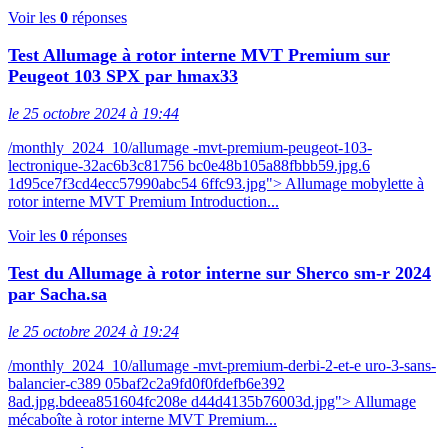
Voir les
0
réponses
Test Allumage à rotor interne MVT Premium sur
Peugeot 103 SPX par hmax33
le 25 octobre 2024 à 19:44
/monthly_2024_10/allumage -mvt-premium-peugeot-103-
lectronique-32ac6b3c81756 bc0e48b105a88fbbb59.jpg.6
1d95ce7f3cd4ecc57990abc54 6ffc93.jpg"> Allumage mobylette à
rotor interne MVT Premium Introduction...
Voir les
0
réponses
Test du Allumage à rotor interne sur Sherco sm-r 2024
par Sacha.sa
le 25 octobre 2024 à 19:24
/monthly_2024_10/allumage -mvt-premium-derbi-2-et-e uro-3-sans-
balancier-c389 05baf2c2a9fd0f0fdefb6e392
8ad.jpg.bdeea851604fc208e d44d4135b76003d.jpg"> Allumage
mécaboîte à rotor interne MVT Premium...