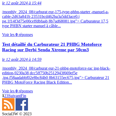
le 12 août 2024 à 15:44
/monthly_2024_08/carburat eur-175-type-phbn-starter -manuel-a-
cable-2d63a841b 23531bcd462ba3a5dd3ace0.j
pg.1f14f3d75e00ceffdbfaab 8b7ad68081.jpg"> Carburateur 17,5
type PHBN starter manuel à câble...
Voir les
0
réponses
Test détaillé du Carburateur 21 PHBG Motoforce
Racing sur Derbi Senda Xtreme par 50cm3
le 12 août 2024 à 14:59
/monthly_2024_08/carburat eur-21-phbg-motoforce-rac ing-black-
edition-9230a38 dcc5ff750b2512943f669ef5e
.jpg.f58aadabbf02e8bc84b0 8b63155ec675.jpg"> Carburateur 21
PHBG MotoForce Racing Black Edition...
Voir les
0
réponses
1
2
3
Suivant
Fin
Social3W © 2023