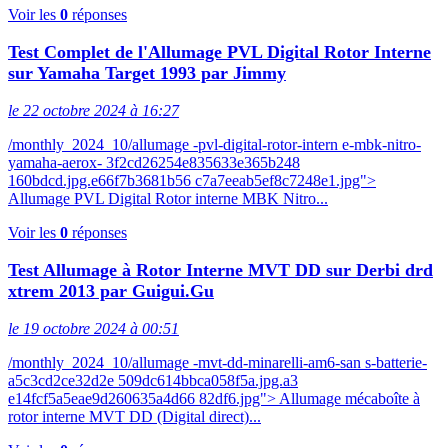
Voir les
0
réponses
Test Complet de l'Allumage PVL Digital Rotor Interne
sur Yamaha Target 1993 par Jimmy
le 22 octobre 2024 à 16:27
/monthly_2024_10/allumage -pvl-digital-rotor-intern e-mbk-nitro-
yamaha-aerox- 3f2cd26254e835633e365b248
160bdcd.jpg.e66f7b3681b56 c7a7eeab5ef8c7248e1.jpg">
Allumage PVL Digital Rotor interne MBK Nitro...
Voir les
0
réponses
Test Allumage à Rotor Interne MVT DD sur Derbi drd
xtrem 2013 par Guigui.Gu
le 19 octobre 2024 à 00:51
/monthly_2024_10/allumage -mvt-dd-minarelli-am6-san s-batterie-
a5c3cd2ce32d2e 509dc614bbca058f5a.jpg.a3
e14fcf5a5eae9d260635a4d66 82df6.jpg"> Allumage mécaboîte à
rotor interne MVT DD (Digital direct)...