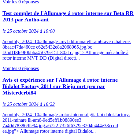
Voir les
0
réponses
Test complet de l'Allumage à rotor interne sur Beta RR
2013 par Antho-ant
le 25 octobre 2024 à 19:00
/monthly_2024_10/allumage -mvt-dd-minarelli-am6-ave c-batterie-
8baac47da460ce c62e5432e8a2068065.jpg.bc
f35d1f8fe9f0bbba45079e151 8021c.jpg"> Allumage mécaboîte à
rotor interne MVT DD (Digital direct)...
Voir les
0
réponses
Avis et expérience sur l'Allumage à rotor interne
Bidalot Factory 2011 sur Rieju mrt pro par
Misterderbi84
le 25 octobre 2024 à 18:22
/monthly_2024_10/allumage -rotor-interne-digital-bi dalot-factory-
2011-minare lli-am6-9ed5eff1b08890ee3
7a40d783869fe94.jpg.a6722 7326f6379e3204e444e38ccdd
ea.jpg"> Allumage rotor interne digital Bidalot...