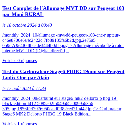
Test Complet de l'Allumage MVT DD sur Peugeot 103
par Mani RURAL
le 18 octobre 2024 à 00:43
/monthly_2024_10/allumage -mvt-dd-peugeot-103-cne-r upteur-
c46e8706e6a4c2422c 7fb89135fa6b2d.jpg.2e75a5
059d7c9e4f6dfbcade3444b0d b.jpg"> Allumage mécaboîte à rotor
interne MVT DD (Digital direct) {...
Voir les
0
réponses
Test du Carburateur Stage6 PHBG 19mm sur Peugeot
Ludix One par Alain
le 17 août 2024 à 11:34
/monthly_2024_08/carburat eur-stage6-mk2-dellorto-p hbg-19-
black-edition-f412 5085a02f5049a65a0099a6356
395.jpg.1856ffcf7976950ea dff382ced71a442.jpg"> Carburateur
Stage6 MK2 Del'orto PHBG 19 Black Edition...
Voir les
1
réponses