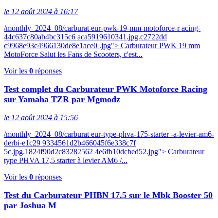
le 12 août 2024 à 16:17
/monthly_2024_08/carburat eur-pwk-19-mm-motoforce-r acing-
44c637c80ab4bc315c6 aca5919610341.jpg.c2722dd
c9968e93c4966130de8e1ace0 .jpg"> Carburateur PWK 19 mm
MotoForce Salut les Fans de Scooters, c'est...
Voir les
0
réponses
Test complet du Carburateur PWK Motoforce Racing
sur Yamaha TZR par Mgmodz
le 12 août 2024 à 15:56
/monthly_2024_08/carburat eur-type-phva-175-starter -a-levier-am6-
derbi-e1c29 9334561d2b466045f6e338c7f
5c.jpg.1824f90d2c83282562 4e6fb10dcbed52.jpg"> Carburateur
type PHVA 17,5 starter à levier AM6 /...
Voir les
0
réponses
Test du Carburateur PHBN 17.5 sur le Mbk Booster 50
par Joshua M