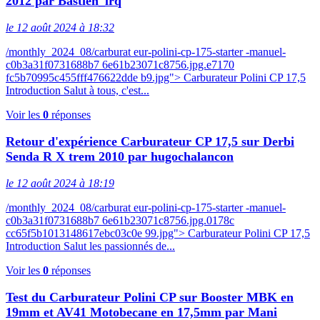
2012 par Bastien_lrq
le 12 août 2024 à 18:32
/monthly_2024_08/carburat eur-polini-cp-175-starter -manuel-
c0b3a31f0731688b7 6e61b23071c8756.jpg.e7170
fc5b70995c455fff476622dde b9.jpg"> Carburateur Polini CP 17,5
Introduction Salut à tous, c'est...
Voir les
0
réponses
Retour d'expérience Carburateur CP 17,5 sur Derbi
Senda R X trem 2010 par hugochalancon
le 12 août 2024 à 18:19
/monthly_2024_08/carburat eur-polini-cp-175-starter -manuel-
c0b3a31f0731688b7 6e61b23071c8756.jpg.0178c
cc65f5b1013148617ebc03c0e 99.jpg"> Carburateur Polini CP 17,5
Introduction Salut les passionnés de...
Voir les
0
réponses
Test du Carburateur Polini CP sur Booster MBK en
19mm et AV41 Motobecane en 17,5mm par Mani