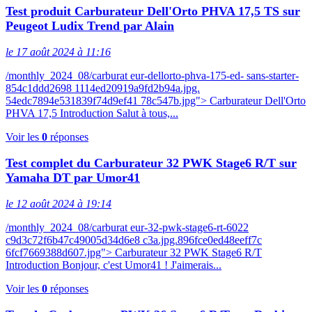
Test produit Carburateur Dell'Orto PHVA 17,5 TS sur
Peugeot Ludix Trend par Alain
le 17 août 2024 à 11:16
/monthly_2024_08/carburat eur-dellorto-phva-175-ed- sans-starter-
854c1ddd2698 1114ed20919a9fd2b94a.jpg.
54edc7894e531839f74d9ef41 78c547b.jpg"> Carburateur Dell'Orto
PHVA 17,5 Introduction Salut à tous,...
Voir les
0
réponses
Test complet du Carburateur 32 PWK Stage6 R/T sur
Yamaha DT par Umor41
le 12 août 2024 à 19:14
/monthly_2024_08/carburat eur-32-pwk-stage6-rt-6022
c9d3c72f6b47c49005d34d6e8 c3a.jpg.896fce0ed48eeff7c
6fcf7669388d607.jpg"> Carburateur 32 PWK Stage6 R/T
Introduction Bonjour, c'est Umor41 ! J'aimerais...
Voir les
0
réponses