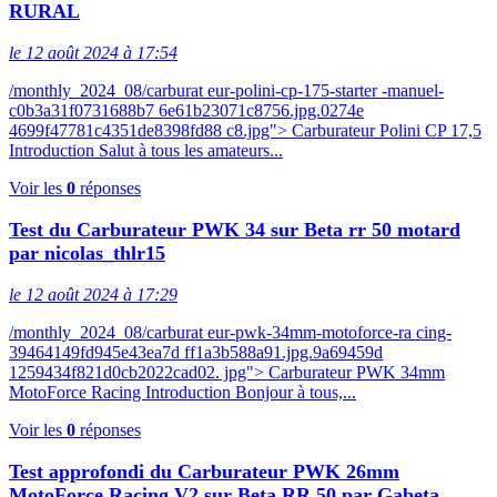
RURAL
le 12 août 2024 à 17:54
/monthly_2024_08/carburat eur-polini-cp-175-starter -manuel-
c0b3a31f0731688b7 6e61b23071c8756.jpg.0274e
4699f47781c4351de8398fd88 c8.jpg"> Carburateur Polini CP 17,5
Introduction Salut à tous les amateurs...
Voir les
0
réponses
Test du Carburateur PWK 34 sur Beta rr 50 motard
par nicolas_thlr15
le 12 août 2024 à 17:29
/monthly_2024_08/carburat eur-pwk-34mm-motoforce-ra cing-
39464149fd945e43ea7d ff1a3b588a91.jpg.9a69459d
1259434f821d0cb2022cad02. jpg"> Carburateur PWK 34mm
MotoForce Racing Introduction Bonjour à tous,...
Voir les
0
réponses
Test approfondi du Carburateur PWK 26mm
MotoForce Racing V2 sur Beta RR 50 par Gabeta