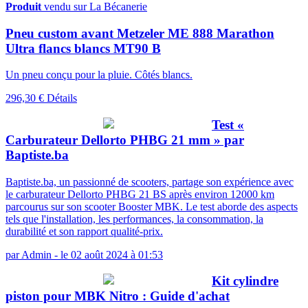
Produit
vendu sur La Bécanerie
Pneu custom avant Metzeler ME 888 Marathon
Ultra flancs blancs MT90 B
Un pneu conçu pour la pluie. Côtés blancs.
296,30 €
Détails
Test «
Carburateur Dellorto PHBG 21 mm » par
Baptiste.ba
Baptiste.ba, un passionné de scooters, partage son expérience avec
le carburateur Dellorto PHBG 21 BS après environ 12000 km
parcourus sur son scooter Booster MBK. Le test aborde des aspects
tels que l'installation, les performances, la consommation, la
durabilité et son rapport qualité-prix.
par
Admin
-
le 02 août 2024 à 01:53
Kit cylindre
piston pour MBK Nitro : Guide d'achat