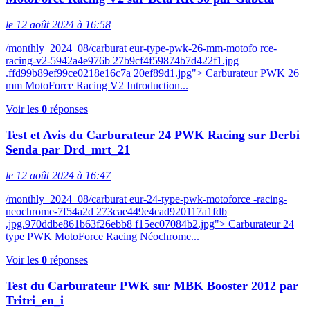
le 12 août 2024 à 16:58
/monthly_2024_08/carburat eur-type-pwk-26-mm-motofo rce-
racing-v2-5942a4e976b 27b9cf4f59874b7d422f1.jpg
.ffd99b89ef99ce0218e16c7a 20ef89d1.jpg"> Carburateur PWK 26
mm MotoForce Racing V2 Introduction...
Voir les
0
réponses
Test et Avis du Carburateur 24 PWK Racing sur Derbi
Senda par Drd_mrt_21
le 12 août 2024 à 16:47
/monthly_2024_08/carburat eur-24-type-pwk-motoforce -racing-
neochrome-7f54a2d 273cae449e4cad920117a1fdb
.jpg.970ddbe861b63f26ebb8 f15ec07084b2.jpg"> Carburateur 24
type PWK MotoForce Racing Néochrome...
Voir les
0
réponses
Test du Carburateur PWK sur MBK Booster 2012 par
Tritri_en_i