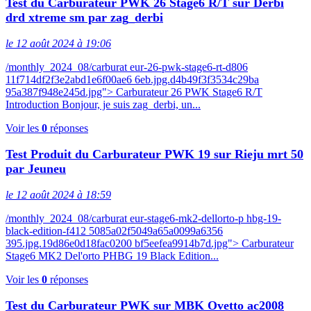
Test du Carburateur PWK 26 Stage6 R/T sur Derbi
drd xtreme sm par zag_derbi
le 12 août 2024 à 19:06
/monthly_2024_08/carburat eur-26-pwk-stage6-rt-d806
11f714df2f3e2abd1e6f00ae6 6eb.jpg.d4b49f3f3534c29ba
95a387f948e245d.jpg"> Carburateur 26 PWK Stage6 R/T
Introduction Bonjour, je suis zag_derbi, un...
Voir les
0
réponses
Test Produit du Carburateur PWK 19 sur Rieju mrt 50
par Jeuneu
le 12 août 2024 à 18:59
/monthly_2024_08/carburat eur-stage6-mk2-dellorto-p hbg-19-
black-edition-f412 5085a02f5049a65a0099a6356
395.jpg.19d86e0d18fac0200 bf5eefea9914b7d.jpg"> Carburateur
Stage6 MK2 Del'orto PHBG 19 Black Edition...
Voir les
0
réponses
Test du Carburateur PWK sur MBK Ovetto ac2008