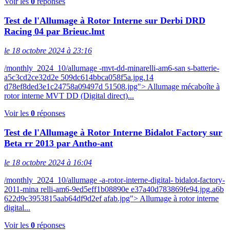
Voir les
0
réponses
Test de l'Allumage à Rotor Interne sur Derbi DRD
Racing 04 par Brieuc.lmt
le 18 octobre 2024 à 23:16
/monthly_2024_10/allumage -mvt-dd-minarelli-am6-san s-batterie-
a5c3cd2ce32d2e 509dc614bbca058f5a.jpg.14
d78ef8ded3e1c24758a09497d 51508.jpg"> Allumage mécaboîte à
rotor interne MVT DD (Digital direct)...
Voir les
0
réponses
Test de l'Allumage à Rotor Interne Bidalot Factory sur
Beta rr 2013 par Antho-ant
le 18 octobre 2024 à 16:04
/monthly_2024_10/allumage -a-rotor-interne-digital- bidalot-factory-
2011-mina relli-am6-9ed5eff1b08890e e37a40d783869fe94.jpg.a6b
622d9c3953815aab64df9d2ef afab.jpg"> Allumage à rotor interne
digital...
Voir les
0
réponses