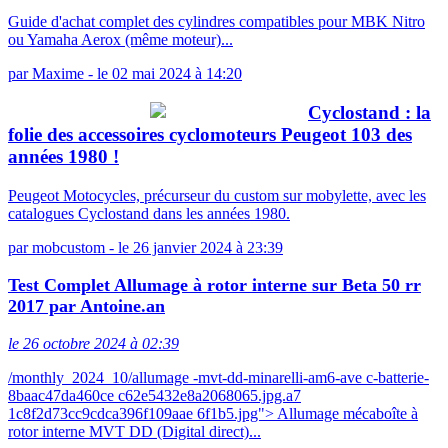
Guide d'achat complet des cylindres compatibles pour MBK Nitro
ou Yamaha Aerox (même moteur)...
par
Maxime
-
le 02 mai 2024 à 14:20
Cyclostand : la
folie des accessoires cyclomoteurs Peugeot 103 des
années 1980 !
Peugeot Motocycles, précurseur du custom sur mobylette, avec les
catalogues Cyclostand dans les années 1980.
par
mobcustom
-
le 26 janvier 2024 à 23:39
Test Complet Allumage à rotor interne sur Beta 50 rr
2017 par Antoine.an
le 26 octobre 2024 à 02:39
/monthly_2024_10/allumage -mvt-dd-minarelli-am6-ave c-batterie-
8baac47da460ce c62e5432e8a2068065.jpg.a7
1c8f2d73cc9cdca396f109aae 6f1b5.jpg"> Allumage mécaboîte à
rotor interne MVT DD (Digital direct)...