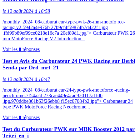
le 12 août 2024 à 16:58
/monthly_2024_08/carburat eur-type-pwk-26-mm-motofo rce-
racing-v2-5942a4e976b 27b9cf4f59874b7d422f1.jpg
.ffd99b89ef99ce0218e16c7a 20ef89d1.jpg"> Carburateur PWK 26
mm MotoForce Racing V2 Introduction...
Voir les
0
réponses
Test et Avis du Carburateur 24 PWK Racing sur Derbi
Senda par Drd_mrt_21
le 12 août 2024 à 16:47
/monthly_2024_08/carburat eur-24-type-pwk-motoforce -racing-
neochrome-7f54a2d 273cae449e4cad920117a1fdb
.jpg.970ddbe861b63f26ebb8 f15ec07084b2.jpg"> Carburateur 24
type PWK MotoForce Racing Néochrome...
Voir les
0
réponses
Test du Carburateur PWK sur MBK Booster 2012 par
Tritri_en_i