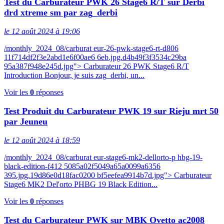
Test du Carburateur PWK 26 Stage6 R/T sur Derbi
drd xtreme sm par zag_derbi
le 12 août 2024 à 19:06
/monthly_2024_08/carburat eur-26-pwk-stage6-rt-d806
11f714df2f3e2abd1e6f00ae6 6eb.jpg.d4b49f3f3534c29ba
95a387f948e245d.jpg"> Carburateur 26 PWK Stage6 R/T
Introduction Bonjour, je suis zag_derbi, un...
Voir les
0
réponses
Test Produit du Carburateur PWK 19 sur Rieju mrt 50
par Jeuneu
le 12 août 2024 à 18:59
/monthly_2024_08/carburat eur-stage6-mk2-dellorto-p hbg-19-
black-edition-f412 5085a02f5049a65a0099a6356
395.jpg.19d86e0d18fac0200 bf5eefea9914b7d.jpg"> Carburateur
Stage6 MK2 Del'orto PHBG 19 Black Edition...
Voir les
0
réponses
Test du Carburateur PWK sur MBK Ovetto ac2008