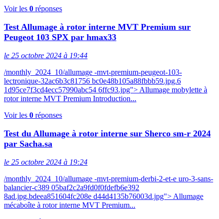
Voir les
0
réponses
Test Allumage à rotor interne MVT Premium sur
Peugeot 103 SPX par hmax33
le 25 octobre 2024 à 19:44
/monthly_2024_10/allumage -mvt-premium-peugeot-103-
lectronique-32ac6b3c81756 bc0e48b105a88fbbb59.jpg.6
1d95ce7f3cd4ecc57990abc54 6ffc93.jpg"> Allumage mobylette à
rotor interne MVT Premium Introduction...
Voir les
0
réponses
Test du Allumage à rotor interne sur Sherco sm-r 2024
par Sacha.sa
le 25 octobre 2024 à 19:24
/monthly_2024_10/allumage -mvt-premium-derbi-2-et-e uro-3-sans-
balancier-c389 05baf2c2a9fd0f0fdefb6e392
8ad.jpg.bdeea851604fc208e d44d4135b76003d.jpg"> Allumage
mécaboîte à rotor interne MVT Premium...