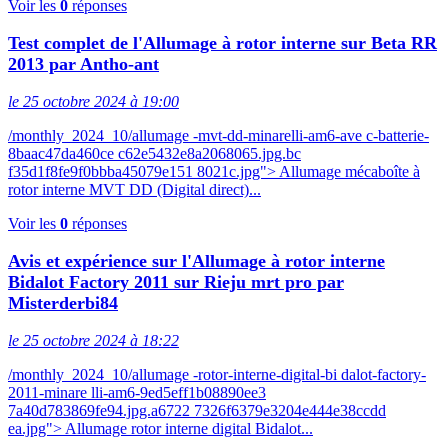
Voir les
0
réponses
Test complet de l'Allumage à rotor interne sur Beta RR
2013 par Antho-ant
le 25 octobre 2024 à 19:00
/monthly_2024_10/allumage -mvt-dd-minarelli-am6-ave c-batterie-
8baac47da460ce c62e5432e8a2068065.jpg.bc
f35d1f8fe9f0bbba45079e151 8021c.jpg"> Allumage mécaboîte à
rotor interne MVT DD (Digital direct)...
Voir les
0
réponses
Avis et expérience sur l'Allumage à rotor interne
Bidalot Factory 2011 sur Rieju mrt pro par
Misterderbi84
le 25 octobre 2024 à 18:22
/monthly_2024_10/allumage -rotor-interne-digital-bi dalot-factory-
2011-minare lli-am6-9ed5eff1b08890ee3
7a40d783869fe94.jpg.a6722 7326f6379e3204e444e38ccdd
ea.jpg"> Allumage rotor interne digital Bidalot...