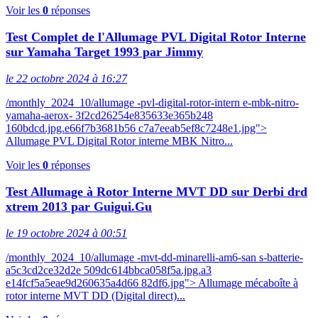
Voir les
0
réponses
Test Complet de l'Allumage PVL Digital Rotor Interne
sur Yamaha Target 1993 par Jimmy
le 22 octobre 2024 à 16:27
/monthly_2024_10/allumage -pvl-digital-rotor-intern e-mbk-nitro-
yamaha-aerox- 3f2cd26254e835633e365b248
160bdcd.jpg.e66f7b3681b56 c7a7eeab5ef8c7248e1.jpg">
Allumage PVL Digital Rotor interne MBK Nitro...
Voir les
0
réponses
Test Allumage à Rotor Interne MVT DD sur Derbi drd
xtrem 2013 par Guigui.Gu
le 19 octobre 2024 à 00:51
/monthly_2024_10/allumage -mvt-dd-minarelli-am6-san s-batterie-
a5c3cd2ce32d2e 509dc614bbca058f5a.jpg.a3
e14fcf5a5eae9d260635a4d66 82df6.jpg"> Allumage mécaboîte à
rotor interne MVT DD (Digital direct)...