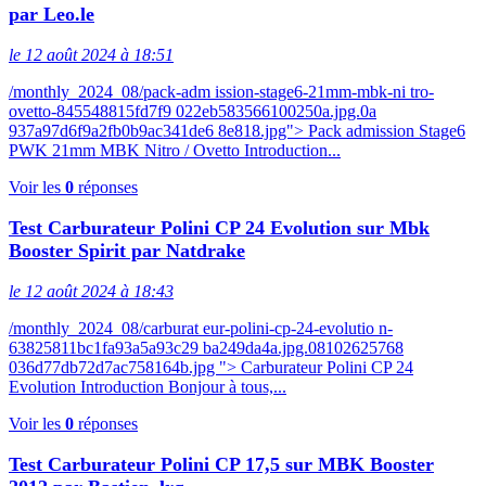
par Leo.le
le 12 août 2024 à 18:51
/monthly_2024_08/pack-adm ission-stage6-21mm-mbk-ni tro-
ovetto-845548815fd7f9 022eb583566100250a.jpg.0a
937a97d6f9a2fb0b9ac341de6 8e818.jpg"> Pack admission Stage6
PWK 21mm MBK Nitro / Ovetto Introduction...
Voir les
0
réponses
Test Carburateur Polini CP 24 Evolution sur Mbk
Booster Spirit par Natdrake
le 12 août 2024 à 18:43
/monthly_2024_08/carburat eur-polini-cp-24-evolutio n-
63825811bc1fa93a5a93c29 ba249da4a.jpg.08102625768
036d77db72d7ac758164b.jpg "> Carburateur Polini CP 24
Evolution Introduction Bonjour à tous,...
Voir les
0
réponses
Test Carburateur Polini CP 17,5 sur MBK Booster