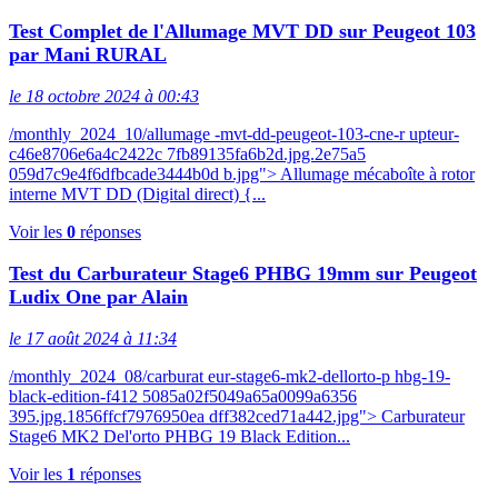
Test Complet de l'Allumage MVT DD sur Peugeot 103
par Mani RURAL
le 18 octobre 2024 à 00:43
/monthly_2024_10/allumage -mvt-dd-peugeot-103-cne-r upteur-
c46e8706e6a4c2422c 7fb89135fa6b2d.jpg.2e75a5
059d7c9e4f6dfbcade3444b0d b.jpg"> Allumage mécaboîte à rotor
interne MVT DD (Digital direct) {...
Voir les
0
réponses
Test du Carburateur Stage6 PHBG 19mm sur Peugeot
Ludix One par Alain
le 17 août 2024 à 11:34
/monthly_2024_08/carburat eur-stage6-mk2-dellorto-p hbg-19-
black-edition-f412 5085a02f5049a65a0099a6356
395.jpg.1856ffcf7976950ea dff382ced71a442.jpg"> Carburateur
Stage6 MK2 Del'orto PHBG 19 Black Edition...
Voir les
1
réponses