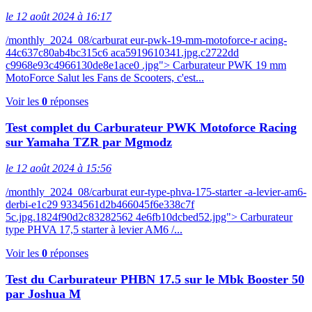
le 12 août 2024 à 16:17
/monthly_2024_08/carburat eur-pwk-19-mm-motoforce-r acing-
44c637c80ab4bc315c6 aca5919610341.jpg.c2722dd
c9968e93c4966130de8e1ace0 .jpg"> Carburateur PWK 19 mm
MotoForce Salut les Fans de Scooters, c'est...
Voir les
0
réponses
Test complet du Carburateur PWK Motoforce Racing
sur Yamaha TZR par Mgmodz
le 12 août 2024 à 15:56
/monthly_2024_08/carburat eur-type-phva-175-starter -a-levier-am6-
derbi-e1c29 9334561d2b466045f6e338c7f
5c.jpg.1824f90d2c83282562 4e6fb10dcbed52.jpg"> Carburateur
type PHVA 17,5 starter à levier AM6 /...
Voir les
0
réponses
Test du Carburateur PHBN 17.5 sur le Mbk Booster 50
par Joshua M