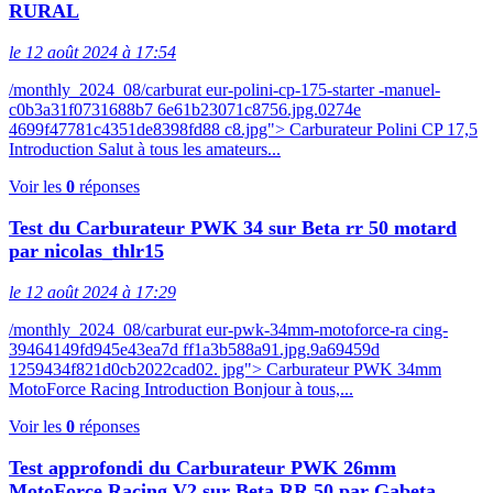
RURAL
le 12 août 2024 à 17:54
/monthly_2024_08/carburat eur-polini-cp-175-starter -manuel-
c0b3a31f0731688b7 6e61b23071c8756.jpg.0274e
4699f47781c4351de8398fd88 c8.jpg"> Carburateur Polini CP 17,5
Introduction Salut à tous les amateurs...
Voir les
0
réponses
Test du Carburateur PWK 34 sur Beta rr 50 motard
par nicolas_thlr15
le 12 août 2024 à 17:29
/monthly_2024_08/carburat eur-pwk-34mm-motoforce-ra cing-
39464149fd945e43ea7d ff1a3b588a91.jpg.9a69459d
1259434f821d0cb2022cad02. jpg"> Carburateur PWK 34mm
MotoForce Racing Introduction Bonjour à tous,...
Voir les
0
réponses
Test approfondi du Carburateur PWK 26mm
MotoForce Racing V2 sur Beta RR 50 par Gabeta