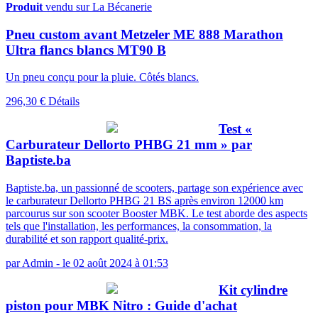
Produit
vendu sur La Bécanerie
Pneu custom avant Metzeler ME 888 Marathon
Ultra flancs blancs MT90 B
Un pneu conçu pour la pluie. Côtés blancs.
296,30 €
Détails
Test «
Carburateur Dellorto PHBG 21 mm » par
Baptiste.ba
Baptiste.ba, un passionné de scooters, partage son expérience avec
le carburateur Dellorto PHBG 21 BS après environ 12000 km
parcourus sur son scooter Booster MBK. Le test aborde des aspects
tels que l'installation, les performances, la consommation, la
durabilité et son rapport qualité-prix.
par
Admin
-
le 02 août 2024 à 01:53
Kit cylindre
piston pour MBK Nitro : Guide d'achat