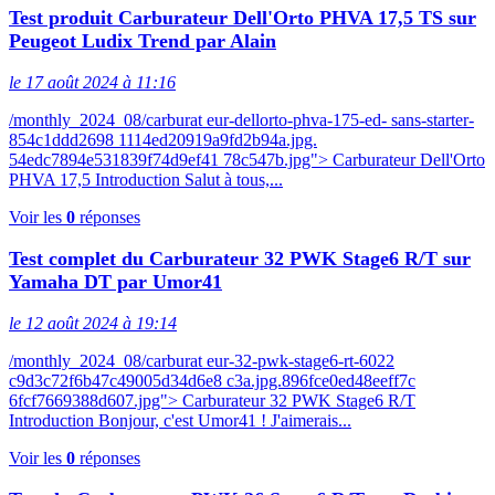
Test produit Carburateur Dell'Orto PHVA 17,5 TS sur
Peugeot Ludix Trend par Alain
le 17 août 2024 à 11:16
/monthly_2024_08/carburat eur-dellorto-phva-175-ed- sans-starter-
854c1ddd2698 1114ed20919a9fd2b94a.jpg.
54edc7894e531839f74d9ef41 78c547b.jpg"> Carburateur Dell'Orto
PHVA 17,5 Introduction Salut à tous,...
Voir les
0
réponses
Test complet du Carburateur 32 PWK Stage6 R/T sur
Yamaha DT par Umor41
le 12 août 2024 à 19:14
/monthly_2024_08/carburat eur-32-pwk-stage6-rt-6022
c9d3c72f6b47c49005d34d6e8 c3a.jpg.896fce0ed48eeff7c
6fcf7669388d607.jpg"> Carburateur 32 PWK Stage6 R/T
Introduction Bonjour, c'est Umor41 ! J'aimerais...
Voir les
0
réponses