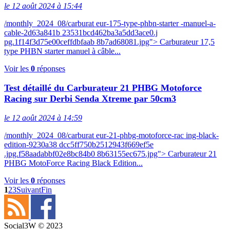
le 12 août 2024 à 15:44
/monthly_2024_08/carburat eur-175-type-phbn-starter -manuel-a-
cable-2d63a841b 23531bcd462ba3a5dd3ace0.j
pg.1f14f3d75e00ceffdbfaab 8b7ad68081.jpg"> Carburateur 17,5
type PHBN starter manuel à câble...
Voir les
0
réponses
Test détaillé du Carburateur 21 PHBG Motoforce
Racing sur Derbi Senda Xtreme par 50cm3
le 12 août 2024 à 14:59
/monthly_2024_08/carburat eur-21-phbg-motoforce-rac ing-black-
edition-9230a38 dcc5ff750b2512943f669ef5e
.jpg.f58aadabbf02e8bc84b0 8b63155ec675.jpg"> Carburateur 21
PHBG MotoForce Racing Black Edition...
Voir les
0
réponses
1
2
3
Suivant
Fin
Social3W © 2023