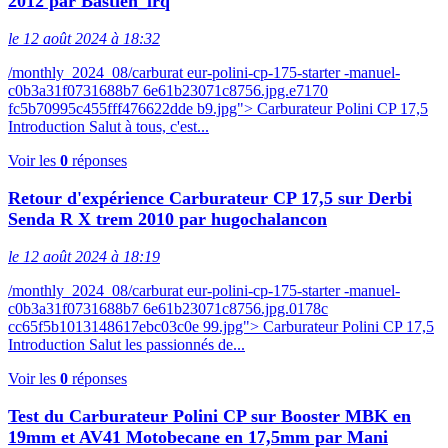
2012 par Bastien_lrq
le 12 août 2024 à 18:32
/monthly_2024_08/carburat eur-polini-cp-175-starter -manuel-
c0b3a31f0731688b7 6e61b23071c8756.jpg.e7170
fc5b70995c455fff476622dde b9.jpg"> Carburateur Polini CP 17,5
Introduction Salut à tous, c'est...
Voir les
0
réponses
Retour d'expérience Carburateur CP 17,5 sur Derbi
Senda R X trem 2010 par hugochalancon
le 12 août 2024 à 18:19
/monthly_2024_08/carburat eur-polini-cp-175-starter -manuel-
c0b3a31f0731688b7 6e61b23071c8756.jpg.0178c
cc65f5b1013148617ebc03c0e 99.jpg"> Carburateur Polini CP 17,5
Introduction Salut les passionnés de...
Voir les
0
réponses
Test du Carburateur Polini CP sur Booster MBK en
19mm et AV41 Motobecane en 17,5mm par Mani