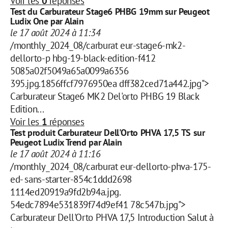
Voir les
0
réponses
Test du Carburateur Stage6 PHBG 19mm sur Peugeot
Ludix One par Alain
le 17 août 2024 à 11:34
/monthly_2024_08/carburat eur-stage6-mk2-
dellorto-p hbg-19-black-edition-f412
5085a02f5049a65a0099a6356
395.jpg.1856ffcf7976950ea dff382ced71a442.jpg">
Carburateur Stage6 MK2 Del'orto PHBG 19 Black
Edition...
Voir les
1
réponses
Test produit Carburateur Dell'Orto PHVA 17,5 TS sur
Peugeot Ludix Trend par Alain
le 17 août 2024 à 11:16
/monthly_2024_08/carburat eur-dellorto-phva-175-
ed- sans-starter-854c1ddd2698
1114ed20919a9fd2b94a.jpg.
54edc7894e531839f74d9ef41 78c547b.jpg">
Carburateur Dell'Orto PHVA 17,5 Introduction Salut à