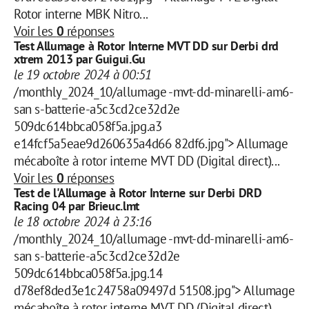
Rotor interne MBK Nitro...
Voir les
0
réponses
Test Allumage à Rotor Interne MVT DD sur Derbi drd
xtrem 2013 par Guigui.Gu
le 19 octobre 2024 à 00:51
/monthly_2024_10/allumage -mvt-dd-minarelli-am6-
san s-batterie-a5c3cd2ce32d2e
509dc614bbca058f5a.jpg.a3
e14fcf5a5eae9d260635a4d66 82df6.jpg"> Allumage
mécaboîte à rotor interne MVT DD (Digital direct)...
Voir les
0
réponses
Test de l'Allumage à Rotor Interne sur Derbi DRD
Racing 04 par Brieuc.lmt
le 18 octobre 2024 à 23:16
/monthly_2024_10/allumage -mvt-dd-minarelli-am6-
san s-batterie-a5c3cd2ce32d2e
509dc614bbca058f5a.jpg.14
d78ef8ded3e1c24758a09497d 51508.jpg"> Allumage
mécaboîte à rotor interne MVT DD (Digital direct)...