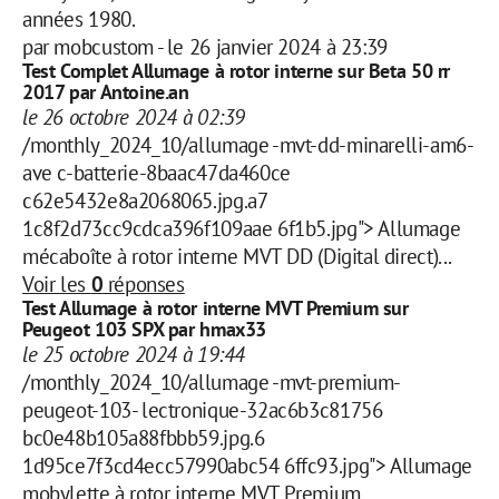
années 1980.
par
mobcustom
-
le 26 janvier 2024 à 23:39
Test Complet Allumage à rotor interne sur Beta 50 rr
2017 par Antoine.an
le 26 octobre 2024 à 02:39
/monthly_2024_10/allumage -mvt-dd-minarelli-am6-
ave c-batterie-8baac47da460ce
c62e5432e8a2068065.jpg.a7
1c8f2d73cc9cdca396f109aae 6f1b5.jpg"> Allumage
mécaboîte à rotor interne MVT DD (Digital direct)...
Voir les
0
réponses
Test Allumage à rotor interne MVT Premium sur
Peugeot 103 SPX par hmax33
le 25 octobre 2024 à 19:44
/monthly_2024_10/allumage -mvt-premium-
peugeot-103- lectronique-32ac6b3c81756
bc0e48b105a88fbbb59.jpg.6
1d95ce7f3cd4ecc57990abc54 6ffc93.jpg"> Allumage
mobylette à rotor interne MVT Premium