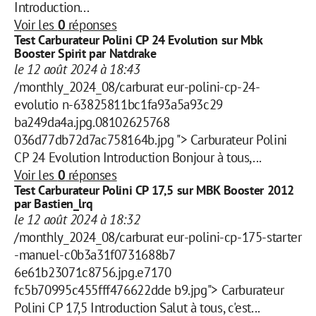
Introduction...
Voir les
0
réponses
Test Carburateur Polini CP 24 Evolution sur Mbk
Booster Spirit par Natdrake
le 12 août 2024 à 18:43
/monthly_2024_08/carburat eur-polini-cp-24-
evolutio n-63825811bc1fa93a5a93c29
ba249da4a.jpg.08102625768
036d77db72d7ac758164b.jpg "> Carburateur Polini
CP 24 Evolution Introduction Bonjour à tous,...
Voir les
0
réponses
Test Carburateur Polini CP 17,5 sur MBK Booster 2012
par Bastien_lrq
le 12 août 2024 à 18:32
/monthly_2024_08/carburat eur-polini-cp-175-starter
-manuel-c0b3a31f0731688b7
6e61b23071c8756.jpg.e7170
fc5b70995c455fff476622dde b9.jpg"> Carburateur
Polini CP 17,5 Introduction Salut à tous, c'est...