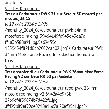
amateurs...
Voir les
0
réponses
Test du Carburateur PWK 34 sur Beta rr 50 motard par
nicolas_thlr15
le 12 août 2024 à 17:29
/monthly_2024_08/carburat eur-pwk-34mm-
motoforce-ra cing-39464149fd945e43ea7d
ff1a3b588a91.jpg.9a69459d
1259434f821d0cb2022cad02. jpg"> Carburateur PWK
34mm MotoForce Racing Introduction Bonjour à
tous,...
Voir les
0
réponses
Test approfondi du Carburateur PWK 26mm MotoForce
Racing V2 sur Beta RR 50 par Gabeta
le 12 août 2024 à 16:58
/monthly_2024_08/carburat eur-type-pwk-26-mm-
motofo rce-racing-v2-5942a4e976b
27b9cf4f59874b7d422f1.jpg
.ffd99b89ef99ce0218e16c7a 20ef89d1.jpg">