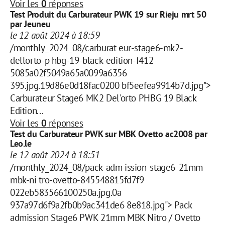
Voir les
0
réponses
Test Produit du Carburateur PWK 19 sur Rieju mrt 50
par Jeuneu
le 12 août 2024 à 18:59
/monthly_2024_08/carburat eur-stage6-mk2-
dellorto-p hbg-19-black-edition-f412
5085a02f5049a65a0099a6356
395.jpg.19d86e0d18fac0200 bf5eefea9914b7d.jpg">
Carburateur Stage6 MK2 Del'orto PHBG 19 Black
Edition...
Voir les
0
réponses
Test du Carburateur PWK sur MBK Ovetto ac2008 par
Leo.le
le 12 août 2024 à 18:51
/monthly_2024_08/pack-adm ission-stage6-21mm-
mbk-ni tro-ovetto-845548815fd7f9
022eb583566100250a.jpg.0a
937a97d6f9a2fb0b9ac341de6 8e818.jpg"> Pack
admission Stage6 PWK 21mm MBK Nitro / Ovetto