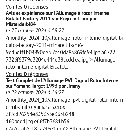
Voir les
0
réponses
Avis et expérience sur l'Allumage à rotor interne
Bidalot Factory 2011 sur Rieju mrt pro par
Misterderbi84
le 25 octobre 2024 à 18:22
/monthly_2024_10/allumage -rotor-interne-digital-bi
dalot-factory-2011-minare lli-am6-
9ed5eff1b08890ee3 7a40d783869fe94.jpg.a6722
7326f6379e3204e444e38ccdd ea.jpg"> Allumage
rotor interne digital Bidalot...
Voir les
0
réponses
Test Complet de l'Allumage PVL Digital Rotor Interne
sur Yamaha Target 1993 par Jimmy
le 22 octobre 2024 à 16:27
/monthly_2024_10/allumage -pvl-digital-rotor-intern
e-mbk-nitro-yamaha-aerox-
3f2cd26254e835633e365b248
160bdcd.jpg.e66f7b3681b56
c7a7eeab5ef8c7248e1.jpg"> Allumage PVL Digital