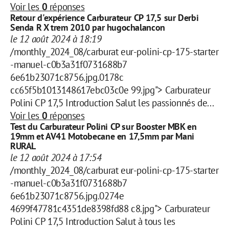
Voir les
0
réponses
Retour d'expérience Carburateur CP 17,5 sur Derbi
Senda R X trem 2010 par hugochalancon
le 12 août 2024 à 18:19
/monthly_2024_08/carburat eur-polini-cp-175-starter
-manuel-c0b3a31f0731688b7
6e61b23071c8756.jpg.0178c
cc65f5b1013148617ebc03c0e 99.jpg"> Carburateur
Polini CP 17,5 Introduction Salut les passionnés de...
Voir les
0
réponses
Test du Carburateur Polini CP sur Booster MBK en
19mm et AV41 Motobecane en 17,5mm par Mani
RURAL
le 12 août 2024 à 17:54
/monthly_2024_08/carburat eur-polini-cp-175-starter
-manuel-c0b3a31f0731688b7
6e61b23071c8756.jpg.0274e
4699f47781c4351de8398fd88 c8.jpg"> Carburateur
Polini CP 17,5 Introduction Salut à tous les