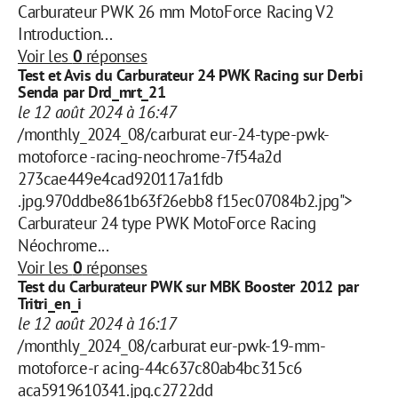
Carburateur PWK 26 mm MotoForce Racing V2
Introduction...
Voir les
0
réponses
Test et Avis du Carburateur 24 PWK Racing sur Derbi
Senda par Drd_mrt_21
le 12 août 2024 à 16:47
/monthly_2024_08/carburat eur-24-type-pwk-
motoforce -racing-neochrome-7f54a2d
273cae449e4cad920117a1fdb
.jpg.970ddbe861b63f26ebb8 f15ec07084b2.jpg">
Carburateur 24 type PWK MotoForce Racing
Néochrome...
Voir les
0
réponses
Test du Carburateur PWK sur MBK Booster 2012 par
Tritri_en_i
le 12 août 2024 à 16:17
/monthly_2024_08/carburat eur-pwk-19-mm-
motoforce-r acing-44c637c80ab4bc315c6
aca5919610341.jpg.c2722dd