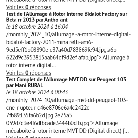
Voir les
0
réponses
Test de l'Allumage à Rotor Interne Bidalot Factory sur
Beta rr 2013 par Antho-ant
le 18 octobre 2024 à 16:04
/monthly_2024_10/allumage -a-rotor-interne-digital-
bidalot-factory-2011-mina relli-am6-
9ed5eff1b08890e e37a40d783869fe94.jpg.a6b
622d9c3953815aab64df9d2ef afab.jpg"> Allumage à
rotor interne digital...
Voir les
0
réponses
Test Complet de l'Allumage MVT DD sur Peugeot 103
par Mani RURAL
le 18 octobre 2024 à 00:43
/monthly_2024_10/allumage -mvt-dd-peugeot-103-
cne-r upteur-c46e8706e6a4c2422c
7fb89135fa6b2d.jpg.2e75a5
059d7c9e4f6dfbcade3444b0d b.jpg"> Allumage
mécaboîte à rotor interne MVT DD (Digital direct) {...