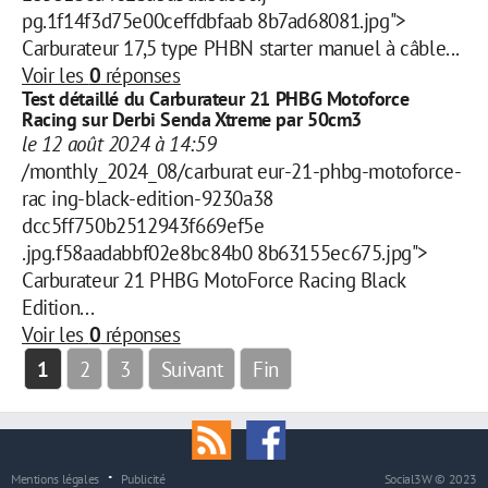
pg.1f14f3d75e00ceffdbfaab 8b7ad68081.jpg">
Carburateur 17,5 type PHBN starter manuel à câble...
Voir les
0
réponses
Test détaillé du Carburateur 21 PHBG Motoforce
Racing sur Derbi Senda Xtreme par 50cm3
le 12 août 2024 à 14:59
/monthly_2024_08/carburat eur-21-phbg-motoforce-
rac ing-black-edition-9230a38
dcc5ff750b2512943f669ef5e
.jpg.f58aadabbf02e8bc84b0 8b63155ec675.jpg">
Carburateur 21 PHBG MotoForce Racing Black
Edition...
Voir les
0
réponses
1
2
3
Suivant
Fin
Mentions légales
Publicité
Social3W © 2023