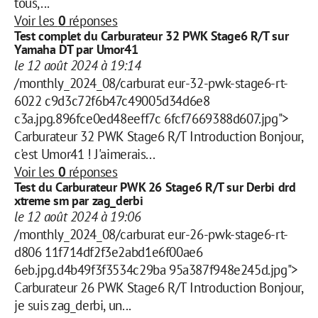
tous,...
Voir les
0
réponses
Test complet du Carburateur 32 PWK Stage6 R/T sur
Yamaha DT par Umor41
le 12 août 2024 à 19:14
/monthly_2024_08/carburat eur-32-pwk-stage6-rt-
6022 c9d3c72f6b47c49005d34d6e8
c3a.jpg.896fce0ed48eeff7c 6fcf7669388d607.jpg">
Carburateur 32 PWK Stage6 R/T Introduction Bonjour,
c'est Umor41 ! J'aimerais...
Voir les
0
réponses
Test du Carburateur PWK 26 Stage6 R/T sur Derbi drd
xtreme sm par zag_derbi
le 12 août 2024 à 19:06
/monthly_2024_08/carburat eur-26-pwk-stage6-rt-
d806 11f714df2f3e2abd1e6f00ae6
6eb.jpg.d4b49f3f3534c29ba 95a387f948e245d.jpg">
Carburateur 26 PWK Stage6 R/T Introduction Bonjour,
je suis zag_derbi, un...