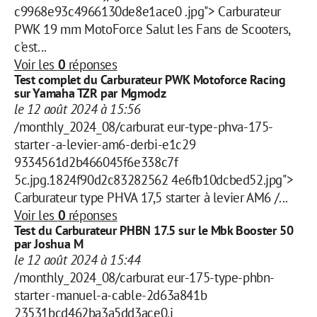
c9968e93c4966130de8e1ace0 .jpg"> Carburateur
PWK 19 mm MotoForce Salut les Fans de Scooters,
c'est...
Voir les
0
réponses
Test complet du Carburateur PWK Motoforce Racing
sur Yamaha TZR par Mgmodz
le 12 août 2024 à 15:56
/monthly_2024_08/carburat eur-type-phva-175-
starter -a-levier-am6-derbi-e1c29
9334561d2b466045f6e338c7f
5c.jpg.1824f90d2c83282562 4e6fb10dcbed52.jpg">
Carburateur type PHVA 17,5 starter à levier AM6 /...
Voir les
0
réponses
Test du Carburateur PHBN 17.5 sur le Mbk Booster 50
par Joshua M
le 12 août 2024 à 15:44
/monthly_2024_08/carburat eur-175-type-phbn-
starter -manuel-a-cable-2d63a841b
23531bcd462ba3a5dd3ace0.j