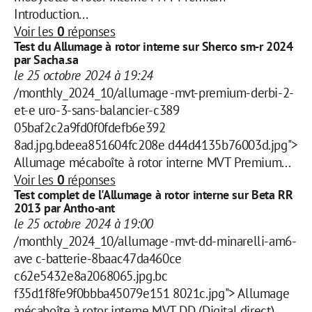
Introduction...
Voir les
0
réponses
Test du Allumage à rotor interne sur Sherco sm-r 2024
par Sacha.sa
le 25 octobre 2024 à 19:24
/monthly_2024_10/allumage -mvt-premium-derbi-2-
et-e uro-3-sans-balancier-c389
05baf2c2a9fd0f0fdefb6e392
8ad.jpg.bdeea851604fc208e d44d4135b76003d.jpg">
Allumage mécaboîte à rotor interne MVT Premium...
Voir les
0
réponses
Test complet de l'Allumage à rotor interne sur Beta RR
2013 par Antho-ant
le 25 octobre 2024 à 19:00
/monthly_2024_10/allumage -mvt-dd-minarelli-am6-
ave c-batterie-8baac47da460ce
c62e5432e8a2068065.jpg.bc
f35d1f8fe9f0bbba45079e151 8021c.jpg"> Allumage
mécaboîte à rotor interne MVT DD (Digital direct)...