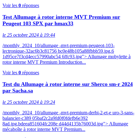
Voir les
0
réponses
Test Allumage à rotor interne MVT Premium sur
Peugeot 103 SPX par hmax33
le 25 octobre 2024 à 19:44
/monthly_2024_10/allumage -mvt-premium-peugeot-103-
lectronique-32ac6b3c81756 bc0e48b105a88fbbb59.jpg.6
1d95ce7f3cd4ecc57990abc54 6ffc93.jpg"> Allumage mobylette à
rotor interne MVT Premium Introduction...
Voir les
0
réponses
Test du Allumage à rotor interne sur Sherco sm-r 2024
par Sacha.sa
le 25 octobre 2024 à 19:24
/monthly_2024_10/allumage -mvt-premium-derbi-2-et-e uro-3-sans-
balancier-c389 05baf2c2a9fd0f0fdefb6e392
8ad.jpg.bdeea851604fc208e d44d4135b76003d.jpg"> Allumage
mécaboîte à rotor interne MVT Premium...