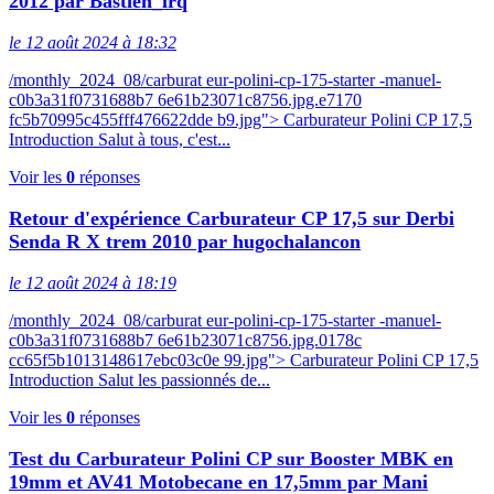
2012 par Bastien_lrq
le 12 août 2024 à 18:32
/monthly_2024_08/carburat eur-polini-cp-175-starter -manuel-
c0b3a31f0731688b7 6e61b23071c8756.jpg.e7170
fc5b70995c455fff476622dde b9.jpg"> Carburateur Polini CP 17,5
Introduction Salut à tous, c'est...
Voir les
0
réponses
Retour d'expérience Carburateur CP 17,5 sur Derbi
Senda R X trem 2010 par hugochalancon
le 12 août 2024 à 18:19
/monthly_2024_08/carburat eur-polini-cp-175-starter -manuel-
c0b3a31f0731688b7 6e61b23071c8756.jpg.0178c
cc65f5b1013148617ebc03c0e 99.jpg"> Carburateur Polini CP 17,5
Introduction Salut les passionnés de...
Voir les
0
réponses
Test du Carburateur Polini CP sur Booster MBK en
19mm et AV41 Motobecane en 17,5mm par Mani