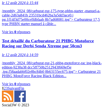
le 12 août 2024 à 15:44
/monthly_2024_08/carburat eur-175-type-phbn-starter -manuel-a-
cable-2d63a841b 23531bcd462ba3a5dd3ace0.j
pg.1f14f3d75e00ceffdbfaab 8b7ad68081.jpg"> Carburateur 17,5
type PHBN starter manuel à câble...
Voir les
0
réponses
Test détaillé du Carburateur 21 PHBG Motoforce
Racing sur Derbi Senda Xtreme par 50cm3
le 12 août 2024 à 14:59
/monthly_2024_08/carburat eur-21-phbg-motoforce-rac ing-black-
edition-9230a38 dcc5ff750b2512943f669ef5e
.jpg.f58aadabbf02e8bc84b0 8b63155ec675.jpg"> Carburateur 21
PHBG MotoForce Racing Black Edition...
Voir les
0
réponses
1
2
3
Suivant
Fin
Social3W © 2023