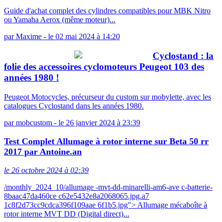
Guide d'achat complet des cylindres compatibles pour MBK Nitro
ou Yamaha Aerox (même moteur)...
par
Maxime
-
le 02 mai 2024 à 14:20
Cyclostand : la
folie des accessoires cyclomoteurs Peugeot 103 des
années 1980 !
Peugeot Motocycles, précurseur du custom sur mobylette, avec les
catalogues Cyclostand dans les années 1980.
par
mobcustom
-
le 26 janvier 2024 à 23:39
Test Complet Allumage à rotor interne sur Beta 50 rr
2017 par Antoine.an
le 26 octobre 2024 à 02:39
/monthly_2024_10/allumage -mvt-dd-minarelli-am6-ave c-batterie-
8baac47da460ce c62e5432e8a2068065.jpg.a7
1c8f2d73cc9cdca396f109aae 6f1b5.jpg"> Allumage mécaboîte à
rotor interne MVT DD (Digital direct)...