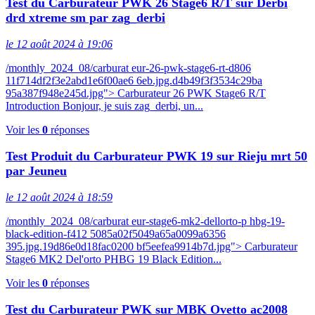
Test du Carburateur PWK 26 Stage6 R/T sur Derbi
drd xtreme sm par zag_derbi
le 12 août 2024 à 19:06
/monthly_2024_08/carburat eur-26-pwk-stage6-rt-d806
11f714df2f3e2abd1e6f00ae6 6eb.jpg.d4b49f3f3534c29ba
95a387f948e245d.jpg"> Carburateur 26 PWK Stage6 R/T
Introduction Bonjour, je suis zag_derbi, un...
Voir les
0
réponses
Test Produit du Carburateur PWK 19 sur Rieju mrt 50
par Jeuneu
le 12 août 2024 à 18:59
/monthly_2024_08/carburat eur-stage6-mk2-dellorto-p hbg-19-
black-edition-f412 5085a02f5049a65a0099a6356
395.jpg.19d86e0d18fac0200 bf5eefea9914b7d.jpg"> Carburateur
Stage6 MK2 Del'orto PHBG 19 Black Edition...
Voir les
0
réponses
Test du Carburateur PWK sur MBK Ovetto ac2008