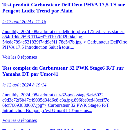
Test produit Carburateur Dell'Orto PHVA 17,5 TS sur
Peugeot Ludix Trend par Alain
le 17 août 2024 à 11:16
/monthly_2024_08/carburat eur-dellorto-phva-175-ed- sans-starter-
854c1ddd2698 1114ed20919a9fd2b94a.jpg.
54edc7894e531839f74d9ef41 78c547b.jpg"> Carburateur Dell'Orto
PHVA 17,5 Introduction Salut à tous,...
Voir les
0
réponses
Test complet du Carburateur 32 PWK Stage6 R/T sur
Yamaha DT par Umor41
le 12 août 2024 à 19:14
/monthly_2024_08/carburat eur-32-pwk-stage6-rt-6022
c9d3c72f6b47c49005d34d6e8 c3a.jpg.896fce0ed48eeff7c
6fcf7669388d607.jpg"> Carburateur 32 PWK Stage6 R/T
Introduction Bonjour, c'est Umor41 ! J'aimerais...
Voir les
0
réponses