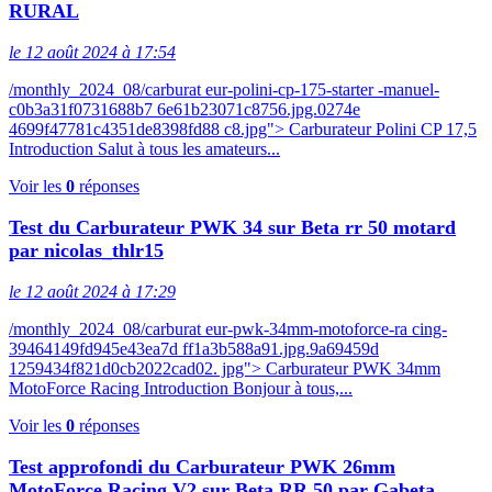
RURAL
le 12 août 2024 à 17:54
/monthly_2024_08/carburat eur-polini-cp-175-starter -manuel-
c0b3a31f0731688b7 6e61b23071c8756.jpg.0274e
4699f47781c4351de8398fd88 c8.jpg"> Carburateur Polini CP 17,5
Introduction Salut à tous les amateurs...
Voir les
0
réponses
Test du Carburateur PWK 34 sur Beta rr 50 motard
par nicolas_thlr15
le 12 août 2024 à 17:29
/monthly_2024_08/carburat eur-pwk-34mm-motoforce-ra cing-
39464149fd945e43ea7d ff1a3b588a91.jpg.9a69459d
1259434f821d0cb2022cad02. jpg"> Carburateur PWK 34mm
MotoForce Racing Introduction Bonjour à tous,...
Voir les
0
réponses
Test approfondi du Carburateur PWK 26mm
MotoForce Racing V2 sur Beta RR 50 par Gabeta