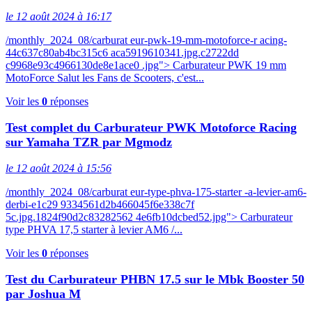
le 12 août 2024 à 16:17
/monthly_2024_08/carburat eur-pwk-19-mm-motoforce-r acing-
44c637c80ab4bc315c6 aca5919610341.jpg.c2722dd
c9968e93c4966130de8e1ace0 .jpg"> Carburateur PWK 19 mm
MotoForce Salut les Fans de Scooters, c'est...
Voir les
0
réponses
Test complet du Carburateur PWK Motoforce Racing
sur Yamaha TZR par Mgmodz
le 12 août 2024 à 15:56
/monthly_2024_08/carburat eur-type-phva-175-starter -a-levier-am6-
derbi-e1c29 9334561d2b466045f6e338c7f
5c.jpg.1824f90d2c83282562 4e6fb10dcbed52.jpg"> Carburateur
type PHVA 17,5 starter à levier AM6 /...
Voir les
0
réponses
Test du Carburateur PHBN 17.5 sur le Mbk Booster 50
par Joshua M