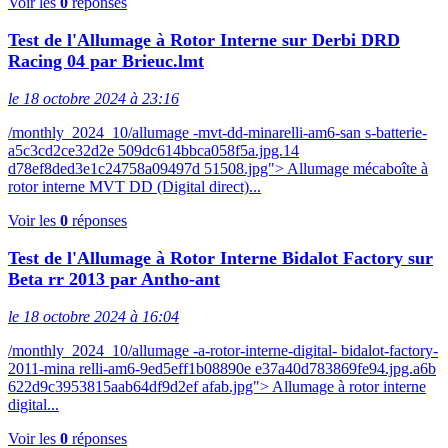
Voir les
0
réponses
Test de l'Allumage à Rotor Interne sur Derbi DRD
Racing 04 par Brieuc.lmt
le 18 octobre 2024 à 23:16
/monthly_2024_10/allumage -mvt-dd-minarelli-am6-san s-batterie-
a5c3cd2ce32d2e 509dc614bbca058f5a.jpg.14
d78ef8ded3e1c24758a09497d 51508.jpg"> Allumage mécaboîte à
rotor interne MVT DD (Digital direct)...
Voir les
0
réponses
Test de l'Allumage à Rotor Interne Bidalot Factory sur
Beta rr 2013 par Antho-ant
le 18 octobre 2024 à 16:04
/monthly_2024_10/allumage -a-rotor-interne-digital- bidalot-factory-
2011-mina relli-am6-9ed5eff1b08890e e37a40d783869fe94.jpg.a6b
622d9c3953815aab64df9d2ef afab.jpg"> Allumage à rotor interne
digital...
Voir les
0
réponses