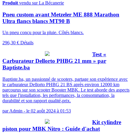
Produit
vendu sur La Bécanerie
Pneu custom avant Metzeler ME 888 Marathon
Ultra flancs blancs MT90 B
Un pneu conçu pour la pluie. Côtés blancs.
296,30 €
Détails
Test «
Carburateur Dellorto PHBG 21 mm » par
Baptiste.ba
Baptiste.ba, un passionné de scooters, partage son expérience avec
le carburateur Dellorto PHBG 21 BS après environ 12000 km
parcourus sur son scooter Booster MBK. Le test aborde des aspects
tels que l'installation, les performances, la consommation, la
durabilité et son rapport qualité-prix.
par
Admin
-
le 02 août 2024 à 01:53
Kit cylindre
piston pour MBK Nitro : Guide d'achat