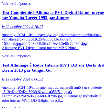
Voir les
0
réponses
Test Complet de l'Allumage PVL Digital Rotor Interne
sur Yamaha Target 1993 par Jimmy
le 22 octobre 2024 à 16:27
/monthly_2024_10/allumage -pvl-digital-rotor-intern e-mbk-nitro-
yamaha-aerox- 3f2cd26254e835633e365b248
160bdcd.jpg.e66f7b3681b56 c7a7eeab5ef8c7248e1.jpg">
Allumage PVL Digital Rotor interne MBK Nitro...
Voir les
0
réponses
Test Allumage à Rotor Interne MVT DD sur Derbi drd
xtrem 2013 par Guigui.Gu
le 19 octobre 2024 à 00:51
/monthly_2024_10/allumage -mvt-dd-minarelli-am6-san s-batterie-
a5c3cd2ce32d2e 509dc614bbca058f5a.jpg.a3
e14fcf5a5eae9d260635a4d66 82df6.jpg"> Allumage mécaboîte à
rotor interne MVT DD (Digital direct)...