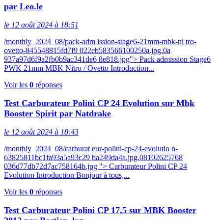
par Leo.le
le 12 août 2024 à 18:51
/monthly_2024_08/pack-adm ission-stage6-21mm-mbk-ni tro-
ovetto-845548815fd7f9 022eb583566100250a.jpg.0a
937a97d6f9a2fb0b9ac341de6 8e818.jpg"> Pack admission Stage6
PWK 21mm MBK Nitro / Ovetto Introduction...
Voir les
0
réponses
Test Carburateur Polini CP 24 Evolution sur Mbk
Booster Spirit par Natdrake
le 12 août 2024 à 18:43
/monthly_2024_08/carburat eur-polini-cp-24-evolutio n-
63825811bc1fa93a5a93c29 ba249da4a.jpg.08102625768
036d77db72d7ac758164b.jpg "> Carburateur Polini CP 24
Evolution Introduction Bonjour à tous,...
Voir les
0
réponses
Test Carburateur Polini CP 17,5 sur MBK Booster