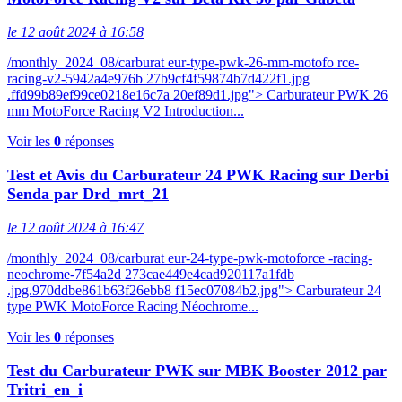
le 12 août 2024 à 16:58
/monthly_2024_08/carburat eur-type-pwk-26-mm-motofo rce-
racing-v2-5942a4e976b 27b9cf4f59874b7d422f1.jpg
.ffd99b89ef99ce0218e16c7a 20ef89d1.jpg"> Carburateur PWK 26
mm MotoForce Racing V2 Introduction...
Voir les
0
réponses
Test et Avis du Carburateur 24 PWK Racing sur Derbi
Senda par Drd_mrt_21
le 12 août 2024 à 16:47
/monthly_2024_08/carburat eur-24-type-pwk-motoforce -racing-
neochrome-7f54a2d 273cae449e4cad920117a1fdb
.jpg.970ddbe861b63f26ebb8 f15ec07084b2.jpg"> Carburateur 24
type PWK MotoForce Racing Néochrome...
Voir les
0
réponses
Test du Carburateur PWK sur MBK Booster 2012 par
Tritri_en_i