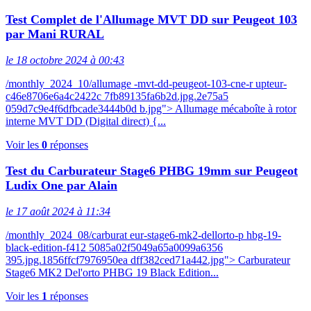
Test Complet de l'Allumage MVT DD sur Peugeot 103
par Mani RURAL
le 18 octobre 2024 à 00:43
/monthly_2024_10/allumage -mvt-dd-peugeot-103-cne-r upteur-
c46e8706e6a4c2422c 7fb89135fa6b2d.jpg.2e75a5
059d7c9e4f6dfbcade3444b0d b.jpg"> Allumage mécaboîte à rotor
interne MVT DD (Digital direct) {...
Voir les
0
réponses
Test du Carburateur Stage6 PHBG 19mm sur Peugeot
Ludix One par Alain
le 17 août 2024 à 11:34
/monthly_2024_08/carburat eur-stage6-mk2-dellorto-p hbg-19-
black-edition-f412 5085a02f5049a65a0099a6356
395.jpg.1856ffcf7976950ea dff382ced71a442.jpg"> Carburateur
Stage6 MK2 Del'orto PHBG 19 Black Edition...
Voir les
1
réponses