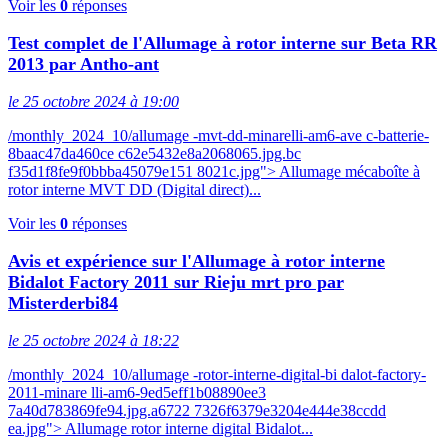
Voir les
0
réponses
Test complet de l'Allumage à rotor interne sur Beta RR
2013 par Antho-ant
le 25 octobre 2024 à 19:00
/monthly_2024_10/allumage -mvt-dd-minarelli-am6-ave c-batterie-
8baac47da460ce c62e5432e8a2068065.jpg.bc
f35d1f8fe9f0bbba45079e151 8021c.jpg"> Allumage mécaboîte à
rotor interne MVT DD (Digital direct)...
Voir les
0
réponses
Avis et expérience sur l'Allumage à rotor interne
Bidalot Factory 2011 sur Rieju mrt pro par
Misterderbi84
le 25 octobre 2024 à 18:22
/monthly_2024_10/allumage -rotor-interne-digital-bi dalot-factory-
2011-minare lli-am6-9ed5eff1b08890ee3
7a40d783869fe94.jpg.a6722 7326f6379e3204e444e38ccdd
ea.jpg"> Allumage rotor interne digital Bidalot...