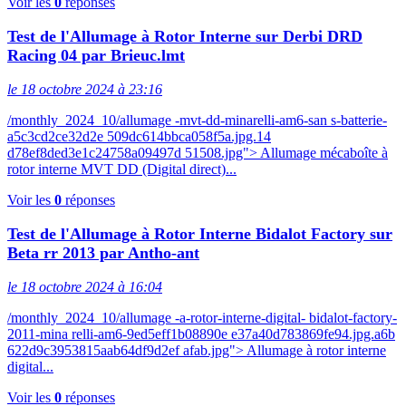
Voir les
0
réponses
Test de l'Allumage à Rotor Interne sur Derbi DRD
Racing 04 par Brieuc.lmt
le 18 octobre 2024 à 23:16
/monthly_2024_10/allumage -mvt-dd-minarelli-am6-san s-batterie-
a5c3cd2ce32d2e 509dc614bbca058f5a.jpg.14
d78ef8ded3e1c24758a09497d 51508.jpg"> Allumage mécaboîte à
rotor interne MVT DD (Digital direct)...
Voir les
0
réponses
Test de l'Allumage à Rotor Interne Bidalot Factory sur
Beta rr 2013 par Antho-ant
le 18 octobre 2024 à 16:04
/monthly_2024_10/allumage -a-rotor-interne-digital- bidalot-factory-
2011-mina relli-am6-9ed5eff1b08890e e37a40d783869fe94.jpg.a6b
622d9c3953815aab64df9d2ef afab.jpg"> Allumage à rotor interne
digital...
Voir les
0
réponses