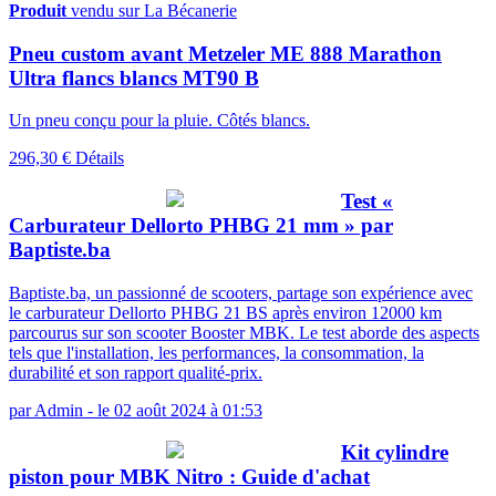
Produit
vendu sur La Bécanerie
Pneu custom avant Metzeler ME 888 Marathon
Ultra flancs blancs MT90 B
Un pneu conçu pour la pluie. Côtés blancs.
296,30 €
Détails
Test «
Carburateur Dellorto PHBG 21 mm » par
Baptiste.ba
Baptiste.ba, un passionné de scooters, partage son expérience avec
le carburateur Dellorto PHBG 21 BS après environ 12000 km
parcourus sur son scooter Booster MBK. Le test aborde des aspects
tels que l'installation, les performances, la consommation, la
durabilité et son rapport qualité-prix.
par
Admin
-
le 02 août 2024 à 01:53
Kit cylindre
piston pour MBK Nitro : Guide d'achat