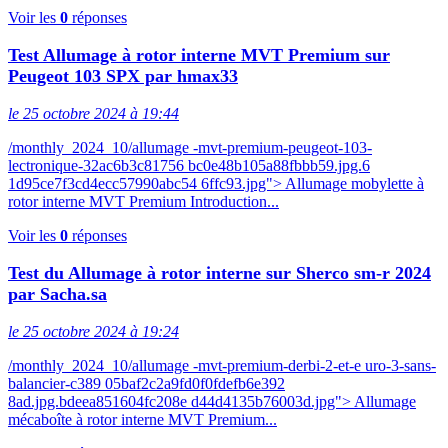
Voir les
0
réponses
Test Allumage à rotor interne MVT Premium sur
Peugeot 103 SPX par hmax33
le 25 octobre 2024 à 19:44
/monthly_2024_10/allumage -mvt-premium-peugeot-103-
lectronique-32ac6b3c81756 bc0e48b105a88fbbb59.jpg.6
1d95ce7f3cd4ecc57990abc54 6ffc93.jpg"> Allumage mobylette à
rotor interne MVT Premium Introduction...
Voir les
0
réponses
Test du Allumage à rotor interne sur Sherco sm-r 2024
par Sacha.sa
le 25 octobre 2024 à 19:24
/monthly_2024_10/allumage -mvt-premium-derbi-2-et-e uro-3-sans-
balancier-c389 05baf2c2a9fd0f0fdefb6e392
8ad.jpg.bdeea851604fc208e d44d4135b76003d.jpg"> Allumage
mécaboîte à rotor interne MVT Premium...