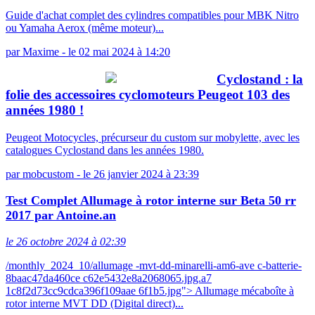
Guide d'achat complet des cylindres compatibles pour MBK Nitro
ou Yamaha Aerox (même moteur)...
par
Maxime
-
le 02 mai 2024 à 14:20
Cyclostand : la
folie des accessoires cyclomoteurs Peugeot 103 des
années 1980 !
Peugeot Motocycles, précurseur du custom sur mobylette, avec les
catalogues Cyclostand dans les années 1980.
par
mobcustom
-
le 26 janvier 2024 à 23:39
Test Complet Allumage à rotor interne sur Beta 50 rr
2017 par Antoine.an
le 26 octobre 2024 à 02:39
/monthly_2024_10/allumage -mvt-dd-minarelli-am6-ave c-batterie-
8baac47da460ce c62e5432e8a2068065.jpg.a7
1c8f2d73cc9cdca396f109aae 6f1b5.jpg"> Allumage mécaboîte à
rotor interne MVT DD (Digital direct)...