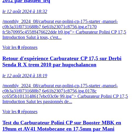
2012 par Bastien_lrq
le 12 août 2024 à 18:32
/monthly_2024_08/carburat eur-polini-cp-175-starter -manuel-
c0b3a31f0731688b7 6e61b23071c8756.jpg.e7170
fc5b70995c455fff476622dde b9.jpg"> Carburateur Polini CP 17,5
Introduction Salut à tous, c'est...
Voir les
0
réponses
Retour d'expérience Carburateur CP 17,5 sur Derbi
Senda R X trem 2010 par hugochalancon
le 12 août 2024 à 18:19
/monthly_2024_08/carburat eur-polini-cp-175-starter -manuel-
c0b3a31f0731688b7 6e61b23071c8756.jpg.0178c
cc65f5b1013148617ebc03c0e 99.jpg"> Carburateur Polini CP 17,5
Introduction Salut les passionnés de...
Voir les
0
réponses
Test du Carburateur Polini CP sur Booster MBK en
19mm et AV41 Motobecane en 17,5mm par Mani