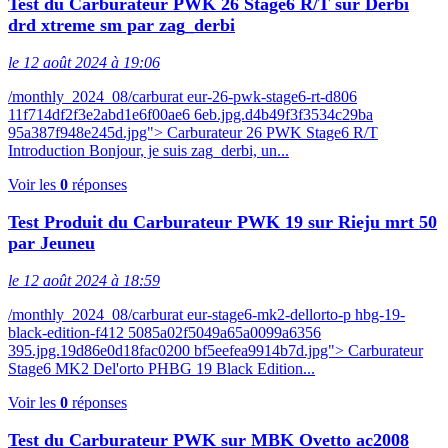
Test du Carburateur PWK 26 Stage6 R/T sur Derbi
drd xtreme sm par zag_derbi
le 12 août 2024 à 19:06
/monthly_2024_08/carburat eur-26-pwk-stage6-rt-d806
11f714df2f3e2abd1e6f00ae6 6eb.jpg.d4b49f3f3534c29ba
95a387f948e245d.jpg"> Carburateur 26 PWK Stage6 R/T
Introduction Bonjour, je suis zag_derbi, un...
Voir les
0
réponses
Test Produit du Carburateur PWK 19 sur Rieju mrt 50
par Jeuneu
le 12 août 2024 à 18:59
/monthly_2024_08/carburat eur-stage6-mk2-dellorto-p hbg-19-
black-edition-f412 5085a02f5049a65a0099a6356
395.jpg.19d86e0d18fac0200 bf5eefea9914b7d.jpg"> Carburateur
Stage6 MK2 Del'orto PHBG 19 Black Edition...
Voir les
0
réponses
Test du Carburateur PWK sur MBK Ovetto ac2008