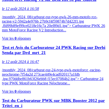
le 12 août 2024 à 16:58
/monthly_2024_08/carburat eur-type-pwk-26-mm-motofo rce-
racing-v2-5942a4e976b 27b9cf4f59874b7d422f1.jpg
.ffd99b89ef99ce0218e16c7a 20ef89d1.jpg"> Carburateur PWK 26
mm MotoForce Racing V2 Introduction...
Voir les
0
réponses
Test et Avis du Carburateur 24 PWK Racing sur Derbi
Senda par Drd_mrt_21
le 12 août 2024 à 16:47
/monthly_2024_08/carburat eur-24-type-pwk-motoforce -racing-
neochrome-7f54a2d 273cae449e4cad920117a1fdb
.jpg.970ddbe861b63f26ebb8 f15ec07084b2.jpg"> Carburateur 24
type PWK MotoForce Racing Néochrome...
Voir les
0
réponses
Test du Carburateur PWK sur MBK Booster 2012 par
Tritri_en_i