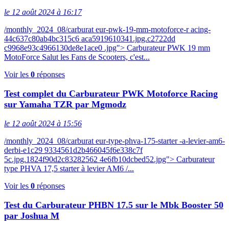
le 12 août 2024 à 16:17
/monthly_2024_08/carburat eur-pwk-19-mm-motoforce-r acing-
44c637c80ab4bc315c6 aca5919610341.jpg.c2722dd
c9968e93c4966130de8e1ace0 .jpg"> Carburateur PWK 19 mm
MotoForce Salut les Fans de Scooters, c'est...
Voir les
0
réponses
Test complet du Carburateur PWK Motoforce Racing
sur Yamaha TZR par Mgmodz
le 12 août 2024 à 15:56
/monthly_2024_08/carburat eur-type-phva-175-starter -a-levier-am6-
derbi-e1c29 9334561d2b466045f6e338c7f
5c.jpg.1824f90d2c83282562 4e6fb10dcbed52.jpg"> Carburateur
type PHVA 17,5 starter à levier AM6 /...
Voir les
0
réponses
Test du Carburateur PHBN 17.5 sur le Mbk Booster 50
par Joshua M