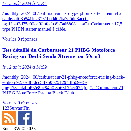
le 12 août 2024 à 15:44
/monthly_2024_08/carburat eur-175-type-phbn-starter -manuel-a-
cable-2d63a841b 23531bcd462ba3a5dd3ace0.j
pg.1f14f3d75e00ceffdbfaab 8b7ad68081.jpg"> Carburateur 17,5
type PHBN starter manuel à câble...
Voir les
0
réponses
Test détaillé du Carburateur 21 PHBG Motoforce
Racing sur Derbi Senda Xtreme par 50cm3
le 12 août 2024 à 14:59
/monthly_2024_08/carburat eur-21-phbg-motoforce-rac ing-black-
edition-9230a38 dcc5ff750b2512943f669ef5e
.jpg.f58aadabbf02e8bc84b0 8b63155ec675.jpg"> Carburateur 21
PHBG MotoForce Racing Black Edition...
Voir les
0
réponses
1
2
3
Suivant
Fin
Social3W © 2023