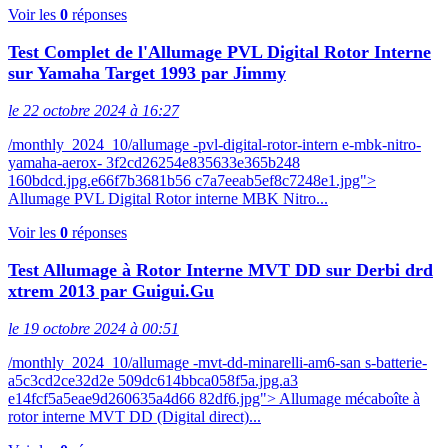
Voir les
0
réponses
Test Complet de l'Allumage PVL Digital Rotor Interne
sur Yamaha Target 1993 par Jimmy
le 22 octobre 2024 à 16:27
/monthly_2024_10/allumage -pvl-digital-rotor-intern e-mbk-nitro-
yamaha-aerox- 3f2cd26254e835633e365b248
160bdcd.jpg.e66f7b3681b56 c7a7eeab5ef8c7248e1.jpg">
Allumage PVL Digital Rotor interne MBK Nitro...
Voir les
0
réponses
Test Allumage à Rotor Interne MVT DD sur Derbi drd
xtrem 2013 par Guigui.Gu
le 19 octobre 2024 à 00:51
/monthly_2024_10/allumage -mvt-dd-minarelli-am6-san s-batterie-
a5c3cd2ce32d2e 509dc614bbca058f5a.jpg.a3
e14fcf5a5eae9d260635a4d66 82df6.jpg"> Allumage mécaboîte à
rotor interne MVT DD (Digital direct)...