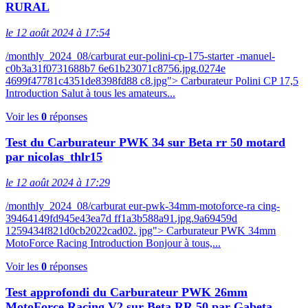
RURAL
le 12 août 2024 à 17:54
/monthly_2024_08/carburat eur-polini-cp-175-starter -manuel-
c0b3a31f0731688b7 6e61b23071c8756.jpg.0274e
4699f47781c4351de8398fd88 c8.jpg"> Carburateur Polini CP 17,5
Introduction Salut à tous les amateurs...
Voir les
0
réponses
Test du Carburateur PWK 34 sur Beta rr 50 motard
par nicolas_thlr15
le 12 août 2024 à 17:29
/monthly_2024_08/carburat eur-pwk-34mm-motoforce-ra cing-
39464149fd945e43ea7d ff1a3b588a91.jpg.9a69459d
1259434f821d0cb2022cad02. jpg"> Carburateur PWK 34mm
MotoForce Racing Introduction Bonjour à tous,...
Voir les
0
réponses
Test approfondi du Carburateur PWK 26mm
MotoForce Racing V2 sur Beta RR 50 par Gabeta