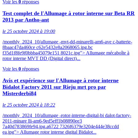
Voir les
0
réponses
Test complet de l'Allumage à rotor interne sur Beta RR
2013 par Antho-ant
le 25 octobre 2024 à 19:00
/monthly_2024_10/allumage -mvt-dd-minarelli-am6-ave c-batterie-
8baac47da460ce c62e5432e8a2068065.jpg.bc
f35d1f8fe9f0bbba45079e151 8021c.jpg"> Allumage mécaboîte à
rotor interne MVT DD (Digital direct)...
Voir les
0
réponses
Avis et expérience sur l'Allumage à rotor interne
Bidalot Factory 2011 sur Rieju mrt pro par
Misterderbi84
le 25 octobre 2024 à 18:22
/monthly_2024_10/allumage -rotor-interne-digital-bi dalot-factory-
2011-minare lli-am6-9ed5eff1b08890ee3
7a40d783869fe94.jpg.a6722 7326f6379e3204e444e38ccdd
ea.jpg"> Allumage rotor interne digital Bidalot...