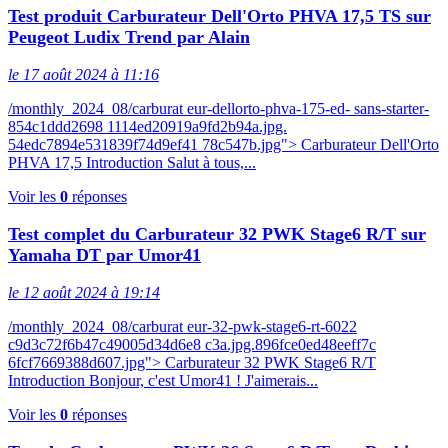
Test produit Carburateur Dell'Orto PHVA 17,5 TS sur
Peugeot Ludix Trend par Alain
le 17 août 2024 à 11:16
/monthly_2024_08/carburat eur-dellorto-phva-175-ed- sans-starter-
854c1ddd2698 1114ed20919a9fd2b94a.jpg.
54edc7894e531839f74d9ef41 78c547b.jpg"> Carburateur Dell'Orto
PHVA 17,5 Introduction Salut à tous,...
Voir les
0
réponses
Test complet du Carburateur 32 PWK Stage6 R/T sur
Yamaha DT par Umor41
le 12 août 2024 à 19:14
/monthly_2024_08/carburat eur-32-pwk-stage6-rt-6022
c9d3c72f6b47c49005d34d6e8 c3a.jpg.896fce0ed48eeff7c
6fcf7669388d607.jpg"> Carburateur 32 PWK Stage6 R/T
Introduction Bonjour, c'est Umor41 ! J'aimerais...
Voir les
0
réponses