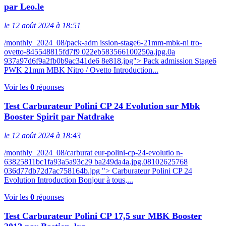
par Leo.le
le 12 août 2024 à 18:51
/monthly_2024_08/pack-adm ission-stage6-21mm-mbk-ni tro-
ovetto-845548815fd7f9 022eb583566100250a.jpg.0a
937a97d6f9a2fb0b9ac341de6 8e818.jpg"> Pack admission Stage6
PWK 21mm MBK Nitro / Ovetto Introduction...
Voir les
0
réponses
Test Carburateur Polini CP 24 Evolution sur Mbk
Booster Spirit par Natdrake
le 12 août 2024 à 18:43
/monthly_2024_08/carburat eur-polini-cp-24-evolutio n-
63825811bc1fa93a5a93c29 ba249da4a.jpg.08102625768
036d77db72d7ac758164b.jpg "> Carburateur Polini CP 24
Evolution Introduction Bonjour à tous,...
Voir les
0
réponses
Test Carburateur Polini CP 17,5 sur MBK Booster