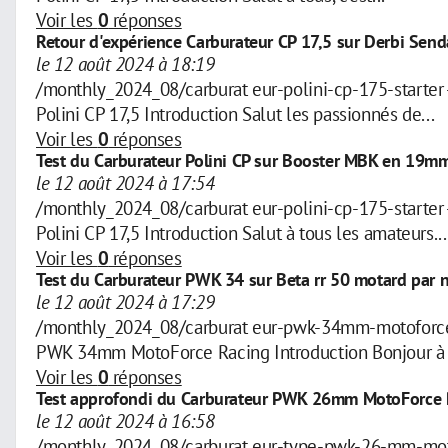
Voir les
0
réponses
Retour d'expérience Carburateur CP 17,5 sur Derbi Sen
le 12 août 2024 à 18:19
/monthly_2024_08/carburat eur-polini-cp-175-start
Polini CP 17,5 Introduction Salut les passionnés de...
Voir les
0
réponses
Test du Carburateur Polini CP sur Booster MBK en 1
le 12 août 2024 à 17:54
/monthly_2024_08/carburat eur-polini-cp-175-start
Polini CP 17,5 Introduction Salut à tous les amateurs...
Voir les
0
réponses
Test du Carburateur PWK 34 sur Beta rr 50 motard par n
le 12 août 2024 à 17:29
/monthly_2024_08/carburat eur-pwk-34mm-motoforce
PWK 34mm MotoForce Racing Introduction Bonjour à t
Voir les
0
réponses
Test approfondi du Carburateur PWK 26mm MotoForce R
le 12 août 2024 à 16:58
/monthly_2024_08/carburat eur-type-pwk-26-mm-mot