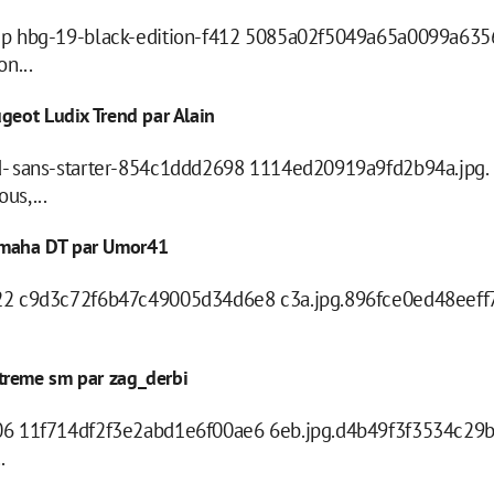
-p hbg-19-black-edition-f412 5085a02f5049a65a0099a635
n...
ugeot Ludix Trend par Alain
ed- sans-starter-854c1ddd2698 1114ed20919a9fd2b94a.jpg
us,...
amaha DT par Umor41
22 c9d3c72f6b47c49005d34d6e8 c3a.jpg.896fce0ed48eeff7
treme sm par zag_derbi
806 11f714df2f3e2abd1e6f00ae6 6eb.jpg.d4b49f3f3534c29
.