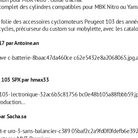
 complet des cylindres compatibles pour MBK Nitro ou Yam
a folie des accessoires cyclomoteurs Peugeot 103 des anné
cles, précurseur du custom sur mobylette, avec les catal
17 par Antoine.an
ave c-batterie-8baac47da460ce c62e5432e8a2068065.jpg.
t 103 SPX par hmax33
03- lectronique-32ac6b3c81756 bc0e48b105a88fbbb59.jp
oduction...
par Sacha.sa
-e uro-3-sans-balancier-c389 05baf2c2a9fd0f0fdefb6e39