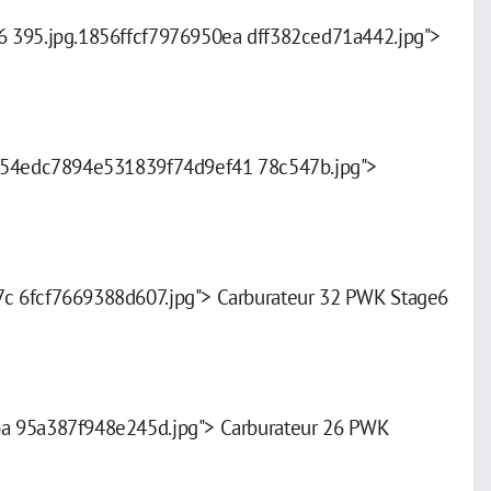
6 395.jpg.1856ffcf7976950ea dff382ced71a442.jpg">
. 54edc7894e531839f74d9ef41 78c547b.jpg">
c 6fcf7669388d607.jpg"> Carburateur 32 PWK Stage6
ba 95a387f948e245d.jpg"> Carburateur 26 PWK