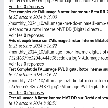
d44d4135b76003d.jpg"> Allumage mécaboîte à rotor 
Voir les
0
réponses
Test complet de l'Allumage à rotor interne sur Beta RR
le 25 octobre 2024 à 19:00
/monthly_2024_10/allumage -mvt-dd-minarelli-am6-
mécaboîte à rotor interne MVT DD (Digital direct)...
Voir les
0
réponses
Avis et expérience sur l'Allumage à rotor interne Bidalo
le 25 octobre 2024 à 18:22
/monthly_2024_10/allumage -rotor-interne-digital-b
7326f6379e3204e444e38ccdd ea.jpg"> Allumage rotor in
Voir les
0
réponses
Test Complet de l'Allumage PVL Digital Rotor Interne s
le 22 octobre 2024 à 16:27
/monthly_2024_10/allumage -pvl-digital-rotor-inte
c7a7eeab5ef8c7248e1.jpg"> Allumage PVL Digital Roto
Voir les
0
réponses
Test Allumage à Rotor Interne MVT DD sur Derbi drd xt
le 19 octobre 2024 à 00:51