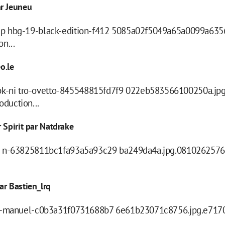
ar Jeuneu
o-p hbg-19-black-edition-f412 5085a02f5049a65a0099a635
n...
o.le
-ni tro-ovetto-845548815fd7f9 022eb583566100250a.jpg
duction...
 Spirit par Natdrake
io n-63825811bc1fa93a5a93c29 ba249da4a.jpg.0810262576
ar Bastien_lrq
er -manuel-c0b3a31f0731688b7 6e61b23071c8756.jpg.e7170