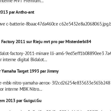
interne MVT Premium...
 2013 par Antho-ant
ave c-batterie-8baac47da460ce c62e5432e8a2068065.jpg.
t Factory 2011 sur Rieju mrt pro par Misterderbi84
i dalot-factory-2011-minare lli-am6-9ed5eff1b08890ee3 7
terne digital Bidalot...
ur Yamaha Target 1993 par Jimmy
rn e-mbk-nitro-yamaha-aerox- 3f2cd26254e835633e365b24
r interne MBK Nitro...
rem 2013 par Guigui.Gu