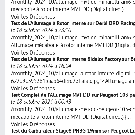
/monthly_2024_10/allumage -mvt-dd-minarelli-am6-
mécaboîte à rotor interne MVT DD (Digital direct)...
Voir les
0
réponses
Test de l'Allumage à Rotor Interne sur Derbi DRD Racing
le 18 octobre 2024 à 23:16
/monthly_2024_10/allumage -mvt-dd-minarelli-am6-
Allumage mécaboîte à rotor interne MVT DD (Digital dir
Voir les
0
réponses
Test de l'Allumage à Rotor Interne Bidalot Factory sur B
le 18 octobre 2024 à 16:04
/monthly_2024_10/allumage -a-rotor-interne-digital
622d9c3953815aab64df9d2ef afab.jpg"> Allumage à roto
Voir les
0
réponses
Test Complet de l'Allumage MVT DD sur Peugeot 103 p
le 18 octobre 2024 à 00:43
/monthly_2024_10/allumage -mvt-dd-peugeot-103-cn
mécaboîte à rotor interne MVT DD (Digital direct) {...
Voir les
0
réponses
Test du Carburateur Stage6 PHBG 19mm sur Peugeot Lu