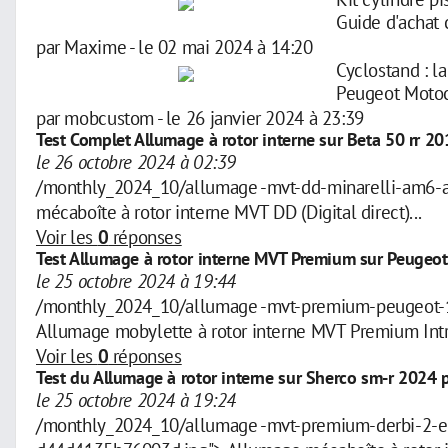
Guide d'achat
par
Maxime
-
le 02 mai 2024 à 14:20
Cyclostand : l
Peugeot Motocy
par
mobcustom
-
le 26 janvier 2024 à 23:39
Test Complet Allumage à rotor interne sur Beta 50 rr 20
le 26 octobre 2024 à 02:39
/monthly_2024_10/allumage -mvt-dd-minarelli-am6-
mécaboîte à rotor interne MVT DD (Digital direct)...
Voir les
0
réponses
Test Allumage à rotor interne MVT Premium sur Peugeo
le 25 octobre 2024 à 19:44
/monthly_2024_10/allumage -mvt-premium-peugeot-1
Allumage mobylette à rotor interne MVT Premium Intr
Voir les
0
réponses
Test du Allumage à rotor interne sur Sherco sm-r 2024 
le 25 octobre 2024 à 19:24
/monthly_2024_10/allumage -mvt-premium-derbi-2-et