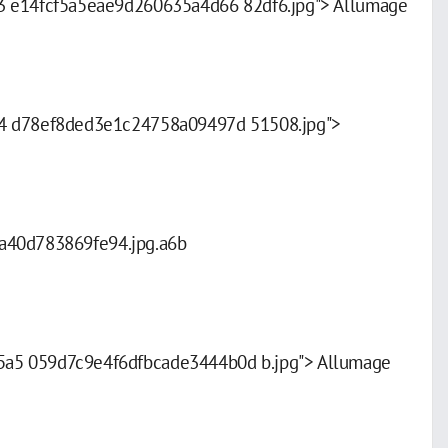
a3 e14fcf5a5eae9d260635a4d66 82df6.jpg"> Allumage
.14 d78ef8ded3e1c24758a09497d 51508.jpg">
7a40d783869fe94.jpg.a6b
5a5 059d7c9e4f6dfbcade3444b0d b.jpg"> Allumage