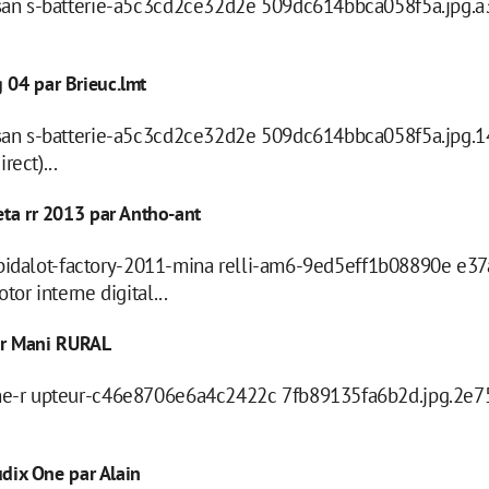
san s-batterie-a5c3cd2ce32d2e 509dc614bbca058f5a.jpg.
 04 par Brieuc.lmt
san s-batterie-a5c3cd2ce32d2e 509dc614bbca058f5a.jpg
ect)...
eta rr 2013 par Antho-ant
- bidalot-factory-2011-mina relli-am6-9ed5eff1b08890e e3
r interne digital...
ar Mani RURAL
e-r upteur-c46e8706e6a4c2422c 7fb89135fa6b2d.jpg.2e7
dix One par Alain