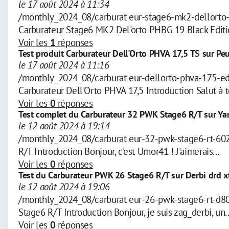
le 17 août 2024 à 11:34
/monthly_2024_08/carburat eur-stage6-mk2-dellorto
Carburateur Stage6 MK2 Del'orto PHBG 19 Black Editio
Voir les
1
réponses
Test produit Carburateur Dell'Orto PHVA 17,5 TS sur Pe
le 17 août 2024 à 11:16
/monthly_2024_08/carburat eur-dellorto-phva-175-
Carburateur Dell'Orto PHVA 17,5 Introduction Salut à to
Voir les
0
réponses
Test complet du Carburateur 32 PWK Stage6 R/T sur Y
le 12 août 2024 à 19:14
/monthly_2024_08/carburat eur-32-pwk-stage6-rt-60
R/T Introduction Bonjour, c'est Umor41 ! J'aimerais...
Voir les
0
réponses
Test du Carburateur PWK 26 Stage6 R/T sur Derbi drd x
le 12 août 2024 à 19:06
/monthly_2024_08/carburat eur-26-pwk-stage6-rt-d
Stage6 R/T Introduction Bonjour, je suis zag_derbi, un..
Voir les
0
réponses