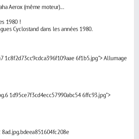
aha Aerox (même moteur)...
es 1980 !
ogues Cyclostand dans les années 1980.
a7 1c8f2d73cc9cdca396f109aae 6f1b5.jpg"> Allumage
g.6 1d95ce7f3cd4ecc57990abc54 6ffc93.jpg">
2 8ad.jpg.bdeea851604fc208e