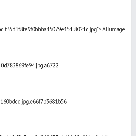
bc f35d1f8fe9f0bbba45079e151 8021c.jpg"> Allumage
a40d783869fe94.jpg.a6722
8 160bdcd.jpg.e66f7b3681b56