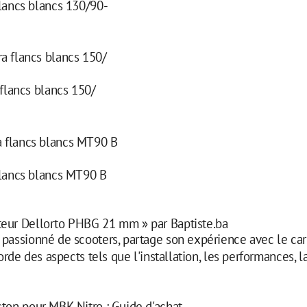
lancs blancs 130/90-
flancs blancs 150/
lancs blancs MT90 B
teur Dellorto PHBG 21 mm » par Baptiste.ba
n passionné de scooters, partage son expérience avec le c
de des aspects tels que l'installation, les performances, l
iston pour MBK Nitro : Guide d'achat