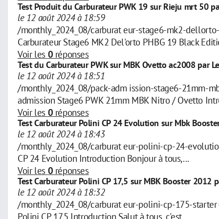
Test Produit du Carburateur PWK 19 sur Rieju mrt 50 p
le 12 août 2024 à 18:59
/monthly_2024_08/carburat eur-stage6-mk2-dellort
Carburateur Stage6 MK2 Del'orto PHBG 19 Black Editio
Voir les
0
réponses
Test du Carburateur PWK sur MBK Ovetto ac2008 par Le
le 12 août 2024 à 18:51
/monthly_2024_08/pack-adm ission-stage6-21mm-mbk
admission Stage6 PWK 21mm MBK Nitro / Ovetto Intro
Voir les
0
réponses
Test Carburateur Polini CP 24 Evolution sur Mbk Booster
le 12 août 2024 à 18:43
/monthly_2024_08/carburat eur-polini-cp-24-evolut
CP 24 Evolution Introduction Bonjour à tous,...
Voir les
0
réponses
Test Carburateur Polini CP 17,5 sur MBK Booster 2012 p
le 12 août 2024 à 18:32
/monthly_2024_08/carburat eur-polini-cp-175-start
Polini CP 17,5 Introduction Salut à tous, c'est...