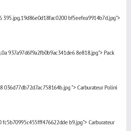
6 395.jpg.19d86e0d18fac0200 bf5eefea9914b7d.jpg">
.0a 937a97d6f9a2fb0b9ac341de6 8e818.jpg"> Pack
8 036d77db72d7ac758164b.jpg "> Carburateur Polini
 fc5b70995c455fff476622dde b9.jpg"> Carburateur