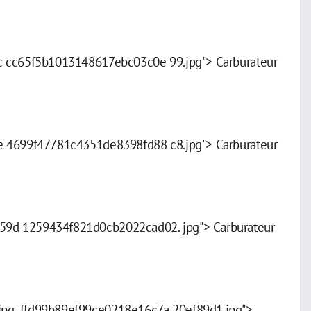
c cc65f5b1013148617ebc03c0e 99.jpg"> Carburateur
e 4699f47781c4351de8398fd88 c8.jpg"> Carburateur
59d 1259434f821d0cb2022cad02. jpg"> Carburateur
pg .ffd99b89ef99ce0218e16c7a 20ef89d1.jpg">