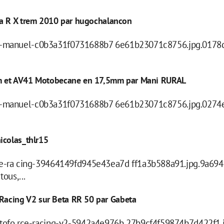
da R X trem 2010 par hugochalancon
er -manuel-c0b3a31f0731688b7 6e61b23071c8756.jpg.0178
9mm et AV41 Motobecane en 17,5mm par Mani RURAL
er -manuel-c0b3a31f0731688b7 6e61b23071c8756.jpg.0274
icolas_thlr15
-ra cing-39464149fd945e43ea7d ff1a3b588a91.jpg.9a694
ous,...
acing V2 sur Beta RR 50 par Gabeta
ofo rce-racing-v2-5942a4e976b 27b9cf4f59874b7d422f1.j