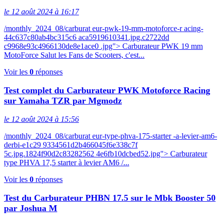
le 12 août 2024 à 16:17
/monthly_2024_08/carburat eur-pwk-19-mm-motoforce-r acing-
44c637c80ab4bc315c6 aca5919610341.jpg.c2722dd
c9968e93c4966130de8e1ace0 .jpg"> Carburateur PWK 19 mm
MotoForce Salut les Fans de Scooters, c'est...
Voir les
0
réponses
Test complet du Carburateur PWK Motoforce Racing
sur Yamaha TZR par Mgmodz
le 12 août 2024 à 15:56
/monthly_2024_08/carburat eur-type-phva-175-starter -a-levier-am6-
derbi-e1c29 9334561d2b466045f6e338c7f
5c.jpg.1824f90d2c83282562 4e6fb10dcbed52.jpg"> Carburateur
type PHVA 17,5 starter à levier AM6 /...
Voir les
0
réponses
Test du Carburateur PHBN 17.5 sur le Mbk Booster 50
par Joshua M