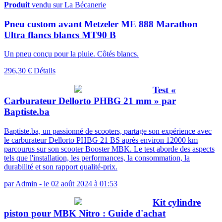
Produit
vendu sur La Bécanerie
Pneu custom avant Metzeler ME 888 Marathon
Ultra flancs blancs MT90 B
Un pneu conçu pour la pluie. Côtés blancs.
296,30 €
Détails
Test «
Carburateur Dellorto PHBG 21 mm » par
Baptiste.ba
Baptiste.ba, un passionné de scooters, partage son expérience avec
le carburateur Dellorto PHBG 21 BS après environ 12000 km
parcourus sur son scooter Booster MBK. Le test aborde des aspects
tels que l'installation, les performances, la consommation, la
durabilité et son rapport qualité-prix.
par
Admin
-
le 02 août 2024 à 01:53
Kit cylindre
piston pour MBK Nitro : Guide d'achat