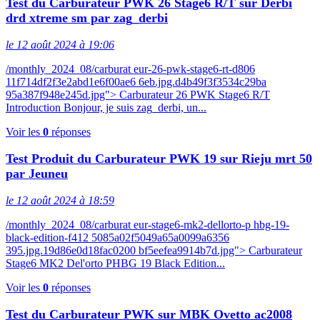
Test du Carburateur PWK 26 Stage6 R/T sur Derbi
drd xtreme sm par zag_derbi
le 12 août 2024 à 19:06
/monthly_2024_08/carburat eur-26-pwk-stage6-rt-d806
11f714df2f3e2abd1e6f00ae6 6eb.jpg.d4b49f3f3534c29ba
95a387f948e245d.jpg"> Carburateur 26 PWK Stage6 R/T
Introduction Bonjour, je suis zag_derbi, un...
Voir les
0
réponses
Test Produit du Carburateur PWK 19 sur Rieju mrt 50
par Jeuneu
le 12 août 2024 à 18:59
/monthly_2024_08/carburat eur-stage6-mk2-dellorto-p hbg-19-
black-edition-f412 5085a02f5049a65a0099a6356
395.jpg.19d86e0d18fac0200 bf5eefea9914b7d.jpg"> Carburateur
Stage6 MK2 Del'orto PHBG 19 Black Edition...
Voir les
0
réponses
Test du Carburateur PWK sur MBK Ovetto ac2008