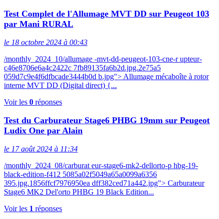
Test Complet de l'Allumage MVT DD sur Peugeot 103
par Mani RURAL
le 18 octobre 2024 à 00:43
/monthly_2024_10/allumage -mvt-dd-peugeot-103-cne-r upteur-
c46e8706e6a4c2422c 7fb89135fa6b2d.jpg.2e75a5
059d7c9e4f6dfbcade3444b0d b.jpg"> Allumage mécaboîte à rotor
interne MVT DD (Digital direct) {...
Voir les
0
réponses
Test du Carburateur Stage6 PHBG 19mm sur Peugeot
Ludix One par Alain
le 17 août 2024 à 11:34
/monthly_2024_08/carburat eur-stage6-mk2-dellorto-p hbg-19-
black-edition-f412 5085a02f5049a65a0099a6356
395.jpg.1856ffcf7976950ea dff382ced71a442.jpg"> Carburateur
Stage6 MK2 Del'orto PHBG 19 Black Edition...
Voir les
1
réponses