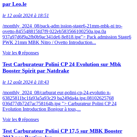
par Leo.le
le 12 août 2024 à 18:51
/monthly_2024_08/pack-adm ission-stage6-21mm-mbk-ni tro-
ovetto-845548815fd7f9 022eb583566100250a.jpg.0a
937a97d6f9a2fb0b9ac341de6 8e818.jpg"> Pack admission Stage6
PWK 21mm MBK Nitro / Ovetto Introduction...
Voir les
0
réponses
Test Carburateur Polini CP 24 Evolution sur Mbk
Booster Spirit par Natdrake
le 12 août 2024 à 18:43
/monthly_2024_08/carburat eur-polini-cp-24-evolutio n-
63825811bc1fa93a5a93c29 ba249da4a.jpg.08102625768
036d77db72d7ac758164b.jpg "> Carburateur Polini CP 24
Evolution Introduction Bonjour à tous,...
Voir les
0
réponses
Test Carburateur Polini CP 17,5 sur MBK Booster