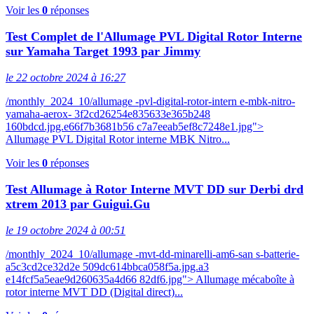
Voir les
0
réponses
Test Complet de l'Allumage PVL Digital Rotor Interne
sur Yamaha Target 1993 par Jimmy
le 22 octobre 2024 à 16:27
/monthly_2024_10/allumage -pvl-digital-rotor-intern e-mbk-nitro-
yamaha-aerox- 3f2cd26254e835633e365b248
160bdcd.jpg.e66f7b3681b56 c7a7eeab5ef8c7248e1.jpg">
Allumage PVL Digital Rotor interne MBK Nitro...
Voir les
0
réponses
Test Allumage à Rotor Interne MVT DD sur Derbi drd
xtrem 2013 par Guigui.Gu
le 19 octobre 2024 à 00:51
/monthly_2024_10/allumage -mvt-dd-minarelli-am6-san s-batterie-
a5c3cd2ce32d2e 509dc614bbca058f5a.jpg.a3
e14fcf5a5eae9d260635a4d66 82df6.jpg"> Allumage mécaboîte à
rotor interne MVT DD (Digital direct)...