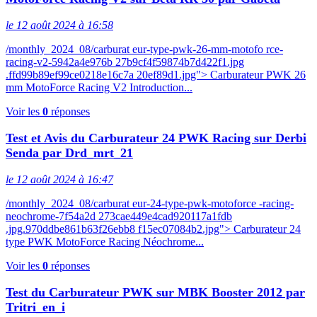
le 12 août 2024 à 16:58
/monthly_2024_08/carburat eur-type-pwk-26-mm-motofo rce-
racing-v2-5942a4e976b 27b9cf4f59874b7d422f1.jpg
.ffd99b89ef99ce0218e16c7a 20ef89d1.jpg"> Carburateur PWK 26
mm MotoForce Racing V2 Introduction...
Voir les
0
réponses
Test et Avis du Carburateur 24 PWK Racing sur Derbi
Senda par Drd_mrt_21
le 12 août 2024 à 16:47
/monthly_2024_08/carburat eur-24-type-pwk-motoforce -racing-
neochrome-7f54a2d 273cae449e4cad920117a1fdb
.jpg.970ddbe861b63f26ebb8 f15ec07084b2.jpg"> Carburateur 24
type PWK MotoForce Racing Néochrome...
Voir les
0
réponses
Test du Carburateur PWK sur MBK Booster 2012 par
Tritri_en_i