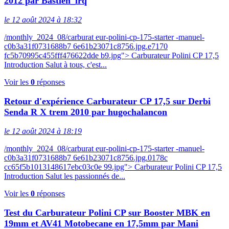
2012 par Bastien_lrq
le 12 août 2024 à 18:32
/monthly_2024_08/carburat eur-polini-cp-175-starter -manuel-
c0b3a31f0731688b7 6e61b23071c8756.jpg.e7170
fc5b70995c455fff476622dde b9.jpg"> Carburateur Polini CP 17,5
Introduction Salut à tous, c'est...
Voir les
0
réponses
Retour d'expérience Carburateur CP 17,5 sur Derbi
Senda R X trem 2010 par hugochalancon
le 12 août 2024 à 18:19
/monthly_2024_08/carburat eur-polini-cp-175-starter -manuel-
c0b3a31f0731688b7 6e61b23071c8756.jpg.0178c
cc65f5b1013148617ebc03c0e 99.jpg"> Carburateur Polini CP 17,5
Introduction Salut les passionnés de...
Voir les
0
réponses
Test du Carburateur Polini CP sur Booster MBK en
19mm et AV41 Motobecane en 17,5mm par Mani