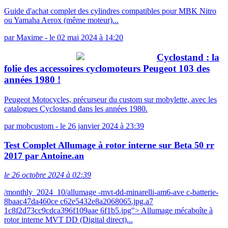
Guide d'achat complet des cylindres compatibles pour MBK Nitro
ou Yamaha Aerox (même moteur)...
par
Maxime
-
le 02 mai 2024 à 14:20
Cyclostand : la
folie des accessoires cyclomoteurs Peugeot 103 des
années 1980 !
Peugeot Motocycles, précurseur du custom sur mobylette, avec les
catalogues Cyclostand dans les années 1980.
par
mobcustom
-
le 26 janvier 2024 à 23:39
Test Complet Allumage à rotor interne sur Beta 50 rr
2017 par Antoine.an
le 26 octobre 2024 à 02:39
/monthly_2024_10/allumage -mvt-dd-minarelli-am6-ave c-batterie-
8baac47da460ce c62e5432e8a2068065.jpg.a7
1c8f2d73cc9cdca396f109aae 6f1b5.jpg"> Allumage mécaboîte à
rotor interne MVT DD (Digital direct)...