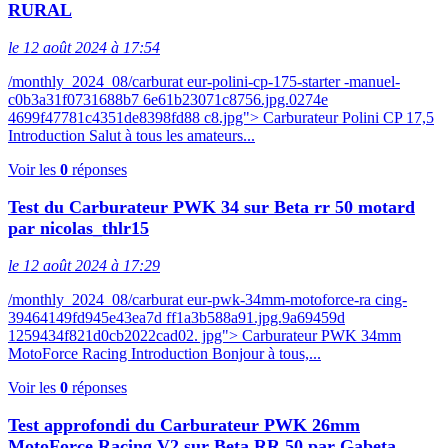
RURAL
le 12 août 2024 à 17:54
/monthly_2024_08/carburat eur-polini-cp-175-starter -manuel-
c0b3a31f0731688b7 6e61b23071c8756.jpg.0274e
4699f47781c4351de8398fd88 c8.jpg"> Carburateur Polini CP 17,5
Introduction Salut à tous les amateurs...
Voir les
0
réponses
Test du Carburateur PWK 34 sur Beta rr 50 motard
par nicolas_thlr15
le 12 août 2024 à 17:29
/monthly_2024_08/carburat eur-pwk-34mm-motoforce-ra cing-
39464149fd945e43ea7d ff1a3b588a91.jpg.9a69459d
1259434f821d0cb2022cad02. jpg"> Carburateur PWK 34mm
MotoForce Racing Introduction Bonjour à tous,...
Voir les
0
réponses
Test approfondi du Carburateur PWK 26mm
MotoForce Racing V2 sur Beta RR 50 par Gabeta