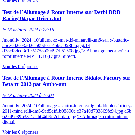
Voir les
0
réponses
Test de l'Allumage à Rotor Interne sur Derbi DRD
Racing 04 par Brieuc.lmt
le 18 octobre 2024 à 23:16
/monthly_2024_10/allumage -mvt-dd-minarelli-am6-san s-batterie-
a5c3cd2ce32d2e 509dc614bbca058f5a.jpg.14
d78ef8ded3e1c24758a09497d 51508.jpg"> Allumage mécaboîte à
rotor interne MVT DD (Digital direct)...
Voir les
0
réponses
Test de l'Allumage à Rotor Interne Bidalot Factory sur
Beta rr 2013 par Antho-ant
le 18 octobre 2024 à 16:04
/monthly_2024_10/allumage -a-rotor-interne-digital- bidalot-factory-
2011-mina relli-am6-9ed5eff1b08890e e37a40d783869fe94.jpg.a6b
622d9c3953815aab64df9d2ef afab.jpg"> Allumage à rotor interne
digital...
Voir les
0
réponses