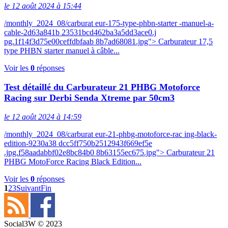
le 12 août 2024 à 15:44
/monthly_2024_08/carburat eur-175-type-phbn-starter -manuel-a-
cable-2d63a841b 23531bcd462ba3a5dd3ace0.j
pg.1f14f3d75e00ceffdbfaab 8b7ad68081.jpg"> Carburateur 17,5
type PHBN starter manuel à câble...
Voir les
0
réponses
Test détaillé du Carburateur 21 PHBG Motoforce
Racing sur Derbi Senda Xtreme par 50cm3
le 12 août 2024 à 14:59
/monthly_2024_08/carburat eur-21-phbg-motoforce-rac ing-black-
edition-9230a38 dcc5ff750b2512943f669ef5e
.jpg.f58aadabbf02e8bc84b0 8b63155ec675.jpg"> Carburateur 21
PHBG MotoForce Racing Black Edition...
Voir les
0
réponses
1
2
3
Suivant
Fin
Social3W © 2023