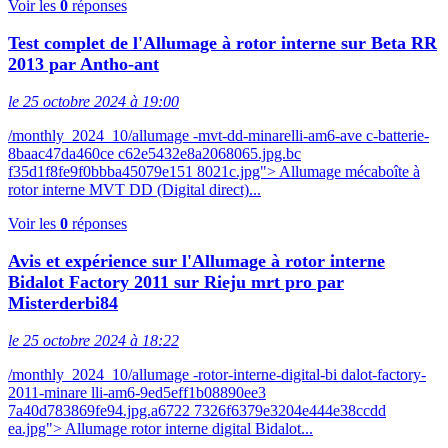
Voir les
0
réponses
Test complet de l'Allumage à rotor interne sur Beta RR
2013 par Antho-ant
le 25 octobre 2024 à 19:00
/monthly_2024_10/allumage -mvt-dd-minarelli-am6-ave c-batterie-
8baac47da460ce c62e5432e8a2068065.jpg.bc
f35d1f8fe9f0bbba45079e151 8021c.jpg"> Allumage mécaboîte à
rotor interne MVT DD (Digital direct)...
Voir les
0
réponses
Avis et expérience sur l'Allumage à rotor interne
Bidalot Factory 2011 sur Rieju mrt pro par
Misterderbi84
le 25 octobre 2024 à 18:22
/monthly_2024_10/allumage -rotor-interne-digital-bi dalot-factory-
2011-minare lli-am6-9ed5eff1b08890ee3
7a40d783869fe94.jpg.a6722 7326f6379e3204e444e38ccdd
ea.jpg"> Allumage rotor interne digital Bidalot...