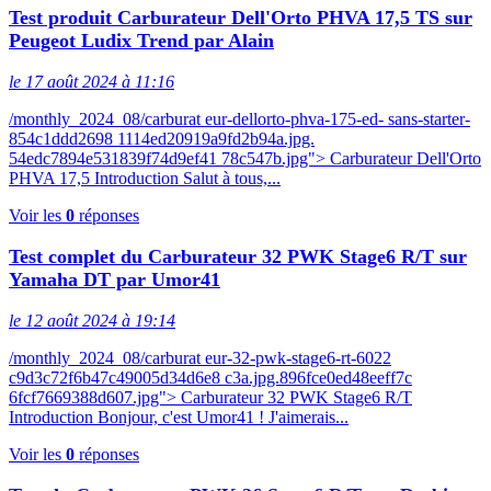
Test produit Carburateur Dell'Orto PHVA 17,5 TS sur
Peugeot Ludix Trend par Alain
le 17 août 2024 à 11:16
/monthly_2024_08/carburat eur-dellorto-phva-175-ed- sans-starter-
854c1ddd2698 1114ed20919a9fd2b94a.jpg.
54edc7894e531839f74d9ef41 78c547b.jpg"> Carburateur Dell'Orto
PHVA 17,5 Introduction Salut à tous,...
Voir les
0
réponses
Test complet du Carburateur 32 PWK Stage6 R/T sur
Yamaha DT par Umor41
le 12 août 2024 à 19:14
/monthly_2024_08/carburat eur-32-pwk-stage6-rt-6022
c9d3c72f6b47c49005d34d6e8 c3a.jpg.896fce0ed48eeff7c
6fcf7669388d607.jpg"> Carburateur 32 PWK Stage6 R/T
Introduction Bonjour, c'est Umor41 ! J'aimerais...
Voir les
0
réponses