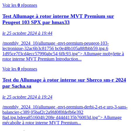
Voir les
0
réponses
Test Allumage à rotor interne MVT Premium sur
Peugeot 103 SPX par hmax33
le 25 octobre 2024 à 19:44
/monthly_2024_10/allumage -mvt-premium-peugeot-103-
lectronique-32ac6b3c81756 bc0e48b105a88fbbb59.jpg.6
1d95ce7f3cd4ecc57990abc54 6ffc93.jpg"> Allumage mobylette à
rotor interne MVT Premium Introduction...
Voir les
0
réponses
Test du Allumage à rotor interne sur Sherco sm-r 2024
par Sacha.sa
le 25 octobre 2024 à 19:24
/monthly_2024_10/allumage -mvt-premium-derbi-2-et-e uro-3-sans-
balancier-c389 05baf2c2a9fd0f0fdefb6e392
8ad.jpg.bdeea851604fc208e d44d4135b76003d.jpg"> Allumage
mécaboîte à rotor interne MVT Premium...