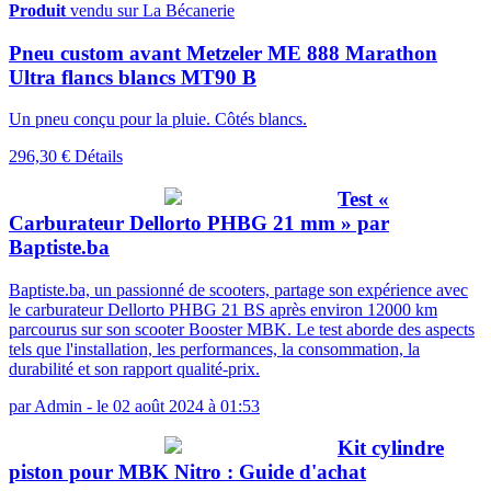
Produit
vendu sur La Bécanerie
Pneu custom avant Metzeler ME 888 Marathon
Ultra flancs blancs MT90 B
Un pneu conçu pour la pluie. Côtés blancs.
296,30 €
Détails
Test «
Carburateur Dellorto PHBG 21 mm » par
Baptiste.ba
Baptiste.ba, un passionné de scooters, partage son expérience avec
le carburateur Dellorto PHBG 21 BS après environ 12000 km
parcourus sur son scooter Booster MBK. Le test aborde des aspects
tels que l'installation, les performances, la consommation, la
durabilité et son rapport qualité-prix.
par
Admin
-
le 02 août 2024 à 01:53
Kit cylindre
piston pour MBK Nitro : Guide d'achat