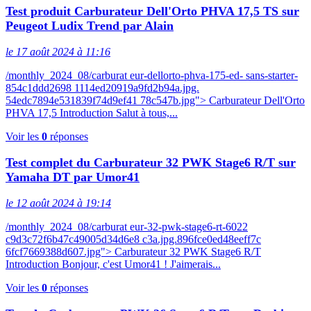
Test produit Carburateur Dell'Orto PHVA 17,5 TS sur
Peugeot Ludix Trend par Alain
le 17 août 2024 à 11:16
/monthly_2024_08/carburat eur-dellorto-phva-175-ed- sans-starter-
854c1ddd2698 1114ed20919a9fd2b94a.jpg.
54edc7894e531839f74d9ef41 78c547b.jpg"> Carburateur Dell'Orto
PHVA 17,5 Introduction Salut à tous,...
Voir les
0
réponses
Test complet du Carburateur 32 PWK Stage6 R/T sur
Yamaha DT par Umor41
le 12 août 2024 à 19:14
/monthly_2024_08/carburat eur-32-pwk-stage6-rt-6022
c9d3c72f6b47c49005d34d6e8 c3a.jpg.896fce0ed48eeff7c
6fcf7669388d607.jpg"> Carburateur 32 PWK Stage6 R/T
Introduction Bonjour, c'est Umor41 ! J'aimerais...
Voir les
0
réponses