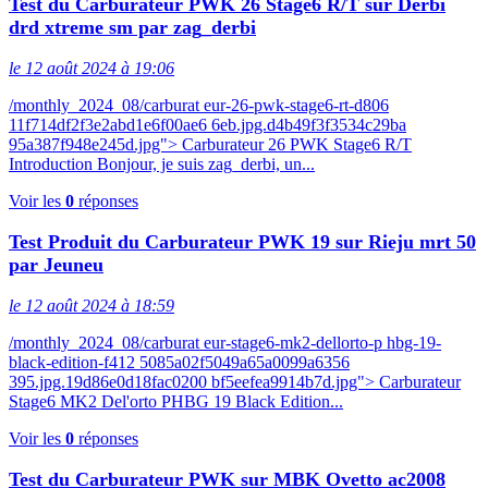
Test du Carburateur PWK 26 Stage6 R/T sur Derbi
drd xtreme sm par zag_derbi
le 12 août 2024 à 19:06
/monthly_2024_08/carburat eur-26-pwk-stage6-rt-d806
11f714df2f3e2abd1e6f00ae6 6eb.jpg.d4b49f3f3534c29ba
95a387f948e245d.jpg"> Carburateur 26 PWK Stage6 R/T
Introduction Bonjour, je suis zag_derbi, un...
Voir les
0
réponses
Test Produit du Carburateur PWK 19 sur Rieju mrt 50
par Jeuneu
le 12 août 2024 à 18:59
/monthly_2024_08/carburat eur-stage6-mk2-dellorto-p hbg-19-
black-edition-f412 5085a02f5049a65a0099a6356
395.jpg.19d86e0d18fac0200 bf5eefea9914b7d.jpg"> Carburateur
Stage6 MK2 Del'orto PHBG 19 Black Edition...
Voir les
0
réponses
Test du Carburateur PWK sur MBK Ovetto ac2008