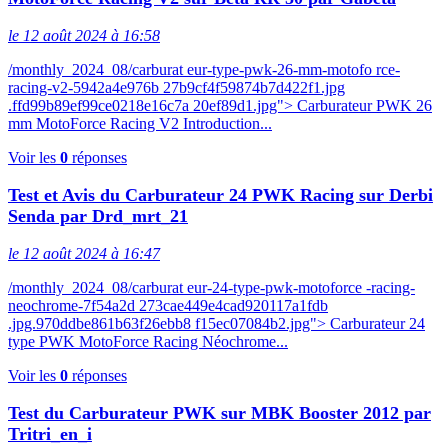
le 12 août 2024 à 16:58
/monthly_2024_08/carburat eur-type-pwk-26-mm-motofo rce-
racing-v2-5942a4e976b 27b9cf4f59874b7d422f1.jpg
.ffd99b89ef99ce0218e16c7a 20ef89d1.jpg"> Carburateur PWK 26
mm MotoForce Racing V2 Introduction...
Voir les
0
réponses
Test et Avis du Carburateur 24 PWK Racing sur Derbi
Senda par Drd_mrt_21
le 12 août 2024 à 16:47
/monthly_2024_08/carburat eur-24-type-pwk-motoforce -racing-
neochrome-7f54a2d 273cae449e4cad920117a1fdb
.jpg.970ddbe861b63f26ebb8 f15ec07084b2.jpg"> Carburateur 24
type PWK MotoForce Racing Néochrome...
Voir les
0
réponses
Test du Carburateur PWK sur MBK Booster 2012 par
Tritri_en_i