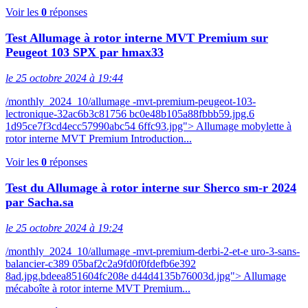
Voir les
0
réponses
Test Allumage à rotor interne MVT Premium sur
Peugeot 103 SPX par hmax33
le 25 octobre 2024 à 19:44
/monthly_2024_10/allumage -mvt-premium-peugeot-103-
lectronique-32ac6b3c81756 bc0e48b105a88fbbb59.jpg.6
1d95ce7f3cd4ecc57990abc54 6ffc93.jpg"> Allumage mobylette à
rotor interne MVT Premium Introduction...
Voir les
0
réponses
Test du Allumage à rotor interne sur Sherco sm-r 2024
par Sacha.sa
le 25 octobre 2024 à 19:24
/monthly_2024_10/allumage -mvt-premium-derbi-2-et-e uro-3-sans-
balancier-c389 05baf2c2a9fd0f0fdefb6e392
8ad.jpg.bdeea851604fc208e d44d4135b76003d.jpg"> Allumage
mécaboîte à rotor interne MVT Premium...