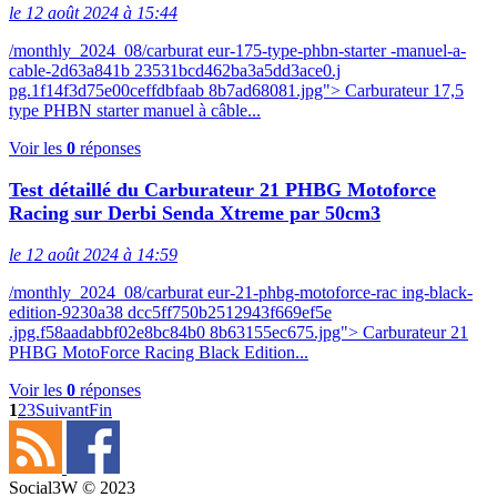
le 12 août 2024 à 15:44
/monthly_2024_08/carburat eur-175-type-phbn-starter -manuel-a-
cable-2d63a841b 23531bcd462ba3a5dd3ace0.j
pg.1f14f3d75e00ceffdbfaab 8b7ad68081.jpg"> Carburateur 17,5
type PHBN starter manuel à câble...
Voir les
0
réponses
Test détaillé du Carburateur 21 PHBG Motoforce
Racing sur Derbi Senda Xtreme par 50cm3
le 12 août 2024 à 14:59
/monthly_2024_08/carburat eur-21-phbg-motoforce-rac ing-black-
edition-9230a38 dcc5ff750b2512943f669ef5e
.jpg.f58aadabbf02e8bc84b0 8b63155ec675.jpg"> Carburateur 21
PHBG MotoForce Racing Black Edition...
Voir les
0
réponses
1
2
3
Suivant
Fin
Social3W © 2023