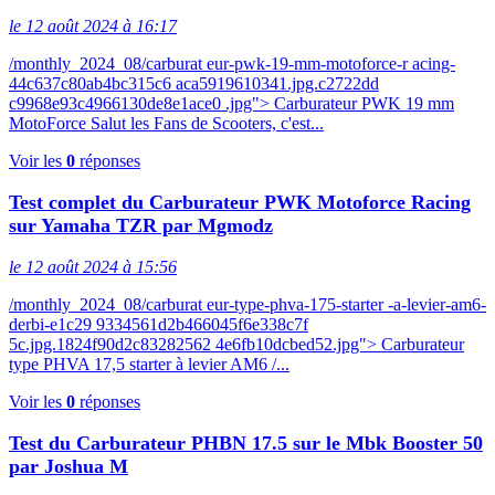
le 12 août 2024 à 16:17
/monthly_2024_08/carburat eur-pwk-19-mm-motoforce-r acing-
44c637c80ab4bc315c6 aca5919610341.jpg.c2722dd
c9968e93c4966130de8e1ace0 .jpg"> Carburateur PWK 19 mm
MotoForce Salut les Fans de Scooters, c'est...
Voir les
0
réponses
Test complet du Carburateur PWK Motoforce Racing
sur Yamaha TZR par Mgmodz
le 12 août 2024 à 15:56
/monthly_2024_08/carburat eur-type-phva-175-starter -a-levier-am6-
derbi-e1c29 9334561d2b466045f6e338c7f
5c.jpg.1824f90d2c83282562 4e6fb10dcbed52.jpg"> Carburateur
type PHVA 17,5 starter à levier AM6 /...
Voir les
0
réponses
Test du Carburateur PHBN 17.5 sur le Mbk Booster 50
par Joshua M