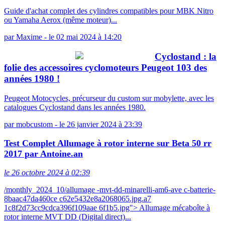
Guide d'achat complet des cylindres compatibles pour MBK Nitro
ou Yamaha Aerox (même moteur)...
par
Maxime
-
le 02 mai 2024 à 14:20
Cyclostand : la
folie des accessoires cyclomoteurs Peugeot 103 des
années 1980 !
Peugeot Motocycles, précurseur du custom sur mobylette, avec les
catalogues Cyclostand dans les années 1980.
par
mobcustom
-
le 26 janvier 2024 à 23:39
Test Complet Allumage à rotor interne sur Beta 50 rr
2017 par Antoine.an
le 26 octobre 2024 à 02:39
/monthly_2024_10/allumage -mvt-dd-minarelli-am6-ave c-batterie-
8baac47da460ce c62e5432e8a2068065.jpg.a7
1c8f2d73cc9cdca396f109aae 6f1b5.jpg"> Allumage mécaboîte à
rotor interne MVT DD (Digital direct)...