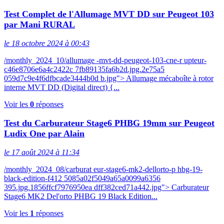
Test Complet de l'Allumage MVT DD sur Peugeot 103
par Mani RURAL
le 18 octobre 2024 à 00:43
/monthly_2024_10/allumage -mvt-dd-peugeot-103-cne-r upteur-
c46e8706e6a4c2422c 7fb89135fa6b2d.jpg.2e75a5
059d7c9e4f6dfbcade3444b0d b.jpg"> Allumage mécaboîte à rotor
interne MVT DD (Digital direct) {...
Voir les
0
réponses
Test du Carburateur Stage6 PHBG 19mm sur Peugeot
Ludix One par Alain
le 17 août 2024 à 11:34
/monthly_2024_08/carburat eur-stage6-mk2-dellorto-p hbg-19-
black-edition-f412 5085a02f5049a65a0099a6356
395.jpg.1856ffcf7976950ea dff382ced71a442.jpg"> Carburateur
Stage6 MK2 Del'orto PHBG 19 Black Edition...
Voir les
1
réponses