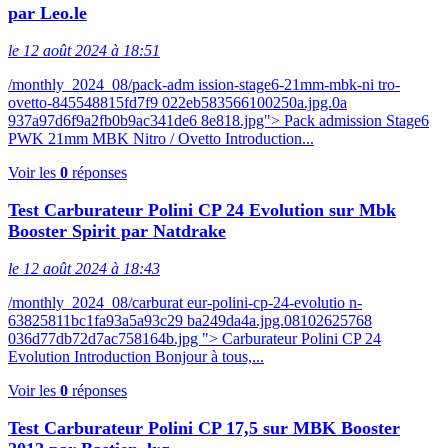
par Leo.le
le 12 août 2024 à 18:51
/monthly_2024_08/pack-adm ission-stage6-21mm-mbk-ni tro-
ovetto-845548815fd7f9 022eb583566100250a.jpg.0a
937a97d6f9a2fb0b9ac341de6 8e818.jpg"> Pack admission Stage6
PWK 21mm MBK Nitro / Ovetto Introduction...
Voir les
0
réponses
Test Carburateur Polini CP 24 Evolution sur Mbk
Booster Spirit par Natdrake
le 12 août 2024 à 18:43
/monthly_2024_08/carburat eur-polini-cp-24-evolutio n-
63825811bc1fa93a5a93c29 ba249da4a.jpg.08102625768
036d77db72d7ac758164b.jpg "> Carburateur Polini CP 24
Evolution Introduction Bonjour à tous,...
Voir les
0
réponses
Test Carburateur Polini CP 17,5 sur MBK Booster