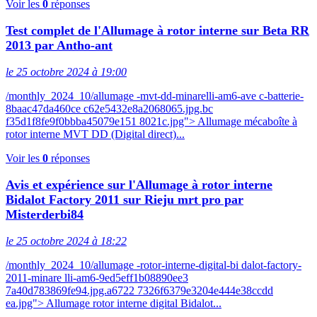
Voir les
0
réponses
Test complet de l'Allumage à rotor interne sur Beta RR
2013 par Antho-ant
le 25 octobre 2024 à 19:00
/monthly_2024_10/allumage -mvt-dd-minarelli-am6-ave c-batterie-
8baac47da460ce c62e5432e8a2068065.jpg.bc
f35d1f8fe9f0bbba45079e151 8021c.jpg"> Allumage mécaboîte à
rotor interne MVT DD (Digital direct)...
Voir les
0
réponses
Avis et expérience sur l'Allumage à rotor interne
Bidalot Factory 2011 sur Rieju mrt pro par
Misterderbi84
le 25 octobre 2024 à 18:22
/monthly_2024_10/allumage -rotor-interne-digital-bi dalot-factory-
2011-minare lli-am6-9ed5eff1b08890ee3
7a40d783869fe94.jpg.a6722 7326f6379e3204e444e38ccdd
ea.jpg"> Allumage rotor interne digital Bidalot...