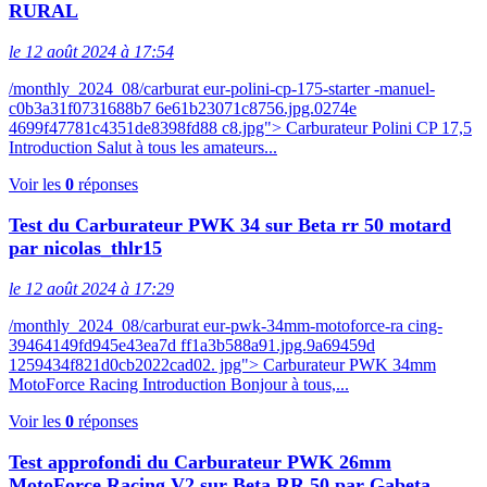
RURAL
le 12 août 2024 à 17:54
/monthly_2024_08/carburat eur-polini-cp-175-starter -manuel-
c0b3a31f0731688b7 6e61b23071c8756.jpg.0274e
4699f47781c4351de8398fd88 c8.jpg"> Carburateur Polini CP 17,5
Introduction Salut à tous les amateurs...
Voir les
0
réponses
Test du Carburateur PWK 34 sur Beta rr 50 motard
par nicolas_thlr15
le 12 août 2024 à 17:29
/monthly_2024_08/carburat eur-pwk-34mm-motoforce-ra cing-
39464149fd945e43ea7d ff1a3b588a91.jpg.9a69459d
1259434f821d0cb2022cad02. jpg"> Carburateur PWK 34mm
MotoForce Racing Introduction Bonjour à tous,...
Voir les
0
réponses
Test approfondi du Carburateur PWK 26mm
MotoForce Racing V2 sur Beta RR 50 par Gabeta