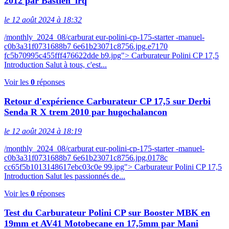
2012 par Bastien_lrq
le 12 août 2024 à 18:32
/monthly_2024_08/carburat eur-polini-cp-175-starter -manuel-
c0b3a31f0731688b7 6e61b23071c8756.jpg.e7170
fc5b70995c455fff476622dde b9.jpg"> Carburateur Polini CP 17,5
Introduction Salut à tous, c'est...
Voir les
0
réponses
Retour d'expérience Carburateur CP 17,5 sur Derbi
Senda R X trem 2010 par hugochalancon
le 12 août 2024 à 18:19
/monthly_2024_08/carburat eur-polini-cp-175-starter -manuel-
c0b3a31f0731688b7 6e61b23071c8756.jpg.0178c
cc65f5b1013148617ebc03c0e 99.jpg"> Carburateur Polini CP 17,5
Introduction Salut les passionnés de...
Voir les
0
réponses
Test du Carburateur Polini CP sur Booster MBK en
19mm et AV41 Motobecane en 17,5mm par Mani