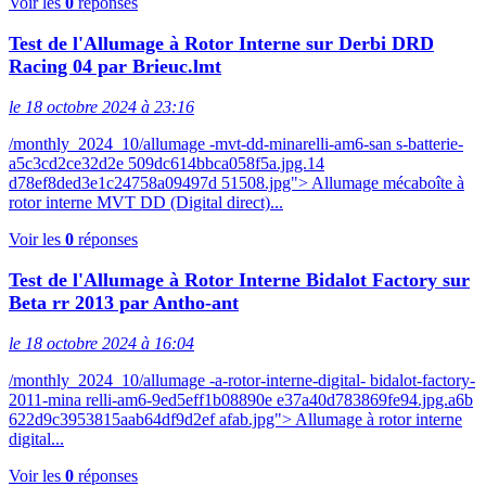
Voir les
0
réponses
Test de l'Allumage à Rotor Interne sur Derbi DRD
Racing 04 par Brieuc.lmt
le 18 octobre 2024 à 23:16
/monthly_2024_10/allumage -mvt-dd-minarelli-am6-san s-batterie-
a5c3cd2ce32d2e 509dc614bbca058f5a.jpg.14
d78ef8ded3e1c24758a09497d 51508.jpg"> Allumage mécaboîte à
rotor interne MVT DD (Digital direct)...
Voir les
0
réponses
Test de l'Allumage à Rotor Interne Bidalot Factory sur
Beta rr 2013 par Antho-ant
le 18 octobre 2024 à 16:04
/monthly_2024_10/allumage -a-rotor-interne-digital- bidalot-factory-
2011-mina relli-am6-9ed5eff1b08890e e37a40d783869fe94.jpg.a6b
622d9c3953815aab64df9d2ef afab.jpg"> Allumage à rotor interne
digital...
Voir les
0
réponses