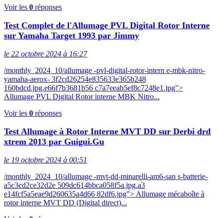
Voir les
0
réponses
Test Complet de l'Allumage PVL Digital Rotor Interne
sur Yamaha Target 1993 par Jimmy
le 22 octobre 2024 à 16:27
/monthly_2024_10/allumage -pvl-digital-rotor-intern e-mbk-nitro-
yamaha-aerox- 3f2cd26254e835633e365b248
160bdcd.jpg.e66f7b3681b56 c7a7eeab5ef8c7248e1.jpg">
Allumage PVL Digital Rotor interne MBK Nitro...
Voir les
0
réponses
Test Allumage à Rotor Interne MVT DD sur Derbi drd
xtrem 2013 par Guigui.Gu
le 19 octobre 2024 à 00:51
/monthly_2024_10/allumage -mvt-dd-minarelli-am6-san s-batterie-
a5c3cd2ce32d2e 509dc614bbca058f5a.jpg.a3
e14fcf5a5eae9d260635a4d66 82df6.jpg"> Allumage mécaboîte à
rotor interne MVT DD (Digital direct)...