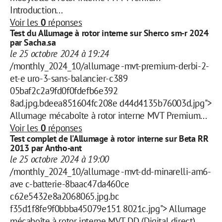
Introduction...
Voir les
0
réponses
Test du Allumage à rotor interne sur Sherco sm-r 2024
par Sacha.sa
le 25 octobre 2024 à 19:24
/monthly_2024_10/allumage -mvt-premium-derbi-2-
et-e uro-3-sans-balancier-c389
05baf2c2a9fd0f0fdefb6e392
8ad.jpg.bdeea851604fc208e d44d4135b76003d.jpg">
Allumage mécaboîte à rotor interne MVT Premium...
Voir les
0
réponses
Test complet de l'Allumage à rotor interne sur Beta RR
2013 par Antho-ant
le 25 octobre 2024 à 19:00
/monthly_2024_10/allumage -mvt-dd-minarelli-am6-
ave c-batterie-8baac47da460ce
c62e5432e8a2068065.jpg.bc
f35d1f8fe9f0bbba45079e151 8021c.jpg"> Allumage
mécaboîte à rotor interne MVT DD (Digital direct)...