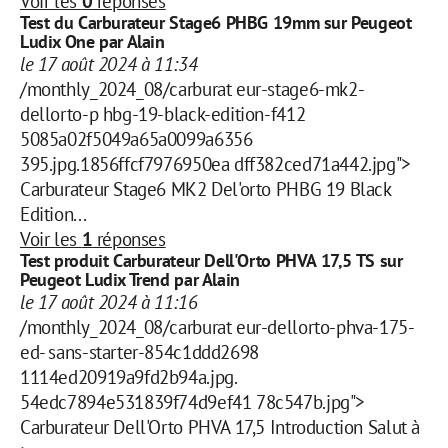
Voir les
0
réponses
Test du Carburateur Stage6 PHBG 19mm sur Peugeot
Ludix One par Alain
le 17 août 2024 à 11:34
/monthly_2024_08/carburat eur-stage6-mk2-
dellorto-p hbg-19-black-edition-f412
5085a02f5049a65a0099a6356
395.jpg.1856ffcf7976950ea dff382ced71a442.jpg">
Carburateur Stage6 MK2 Del'orto PHBG 19 Black
Edition...
Voir les
1
réponses
Test produit Carburateur Dell'Orto PHVA 17,5 TS sur
Peugeot Ludix Trend par Alain
le 17 août 2024 à 11:16
/monthly_2024_08/carburat eur-dellorto-phva-175-
ed- sans-starter-854c1ddd2698
1114ed20919a9fd2b94a.jpg.
54edc7894e531839f74d9ef41 78c547b.jpg">
Carburateur Dell'Orto PHVA 17,5 Introduction Salut à