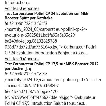
Introduction...
Voir les
0
réponses
Test Carburateur Polini CP 24 Evolution sur Mbk
Booster Spirit par Natdrake
le 12 août 2024 à 18:43
/monthly_2024_08/carburat eur-polini-cp-24-
evolutio n-63825811bc1fa93a5a93c29
ba249da4a.jpg.08102625768
036d77db72d7ac758164b.jpg "> Carburateur Polini
CP 24 Evolution Introduction Bonjour à tous,...
Voir les
0
réponses
Test Carburateur Polini CP 17,5 sur MBK Booster 2012
par Bastien_lrq
le 12 août 2024 à 18:32
/monthly_2024_08/carburat eur-polini-cp-175-starter
-manuel-c0b3a31f0731688b7
6e61b23071c8756.jpg.e7170
fc5b70995c455fff476622dde b9.jpg"> Carburateur
Polini CP 17,5 Introduction Salut à tous, c'est...