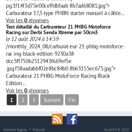
pg.1f14f3d75e00ceffdbfaab 8b7ad68081.jpg">
Carburateur 17,5 type PHBN starter manuel à câble...
Voir les
0
réponses
Test détaillé du Carburateur 21 PHBG Motoforce
Racing sur Derbi Senda Xtreme par 50cm3
le 12 août 2024 à 14:59
/monthly_2024_08/carburat eur-21-phbg-motoforce-
rac ing-black-edition-9230a38
dcc5ff750b2512943f669ef5e
.jpg.f58aadabbf02e8bc84b0 8b63155ec675.jpg">
Carburateur 21 PHBG MotoForce Racing Black
Edition...
Voir les
0
réponses
1
2
3
Suivant
Fin
Mentions légales
Publicité
Social3W © 2023