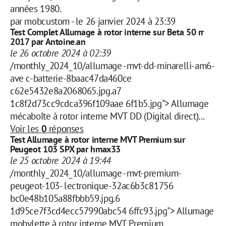
années 1980.
par
mobcustom
-
le 26 janvier 2024 à 23:39
Test Complet Allumage à rotor interne sur Beta 50 rr
2017 par Antoine.an
le 26 octobre 2024 à 02:39
/monthly_2024_10/allumage -mvt-dd-minarelli-am6-
ave c-batterie-8baac47da460ce
c62e5432e8a2068065.jpg.a7
1c8f2d73cc9cdca396f109aae 6f1b5.jpg"> Allumage
mécaboîte à rotor interne MVT DD (Digital direct)...
Voir les
0
réponses
Test Allumage à rotor interne MVT Premium sur
Peugeot 103 SPX par hmax33
le 25 octobre 2024 à 19:44
/monthly_2024_10/allumage -mvt-premium-
peugeot-103- lectronique-32ac6b3c81756
bc0e48b105a88fbbb59.jpg.6
1d95ce7f3cd4ecc57990abc54 6ffc93.jpg"> Allumage
mobylette à rotor interne MVT Premium