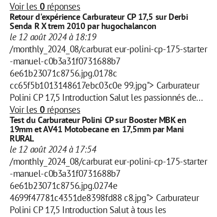
Voir les
0
réponses
Retour d'expérience Carburateur CP 17,5 sur Derbi
Senda R X trem 2010 par hugochalancon
le 12 août 2024 à 18:19
/monthly_2024_08/carburat eur-polini-cp-175-starter
-manuel-c0b3a31f0731688b7
6e61b23071c8756.jpg.0178c
cc65f5b1013148617ebc03c0e 99.jpg"> Carburateur
Polini CP 17,5 Introduction Salut les passionnés de...
Voir les
0
réponses
Test du Carburateur Polini CP sur Booster MBK en
19mm et AV41 Motobecane en 17,5mm par Mani
RURAL
le 12 août 2024 à 17:54
/monthly_2024_08/carburat eur-polini-cp-175-starter
-manuel-c0b3a31f0731688b7
6e61b23071c8756.jpg.0274e
4699f47781c4351de8398fd88 c8.jpg"> Carburateur
Polini CP 17,5 Introduction Salut à tous les