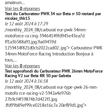
amateurs...
Voir les
0
réponses
Test du Carburateur PWK 34 sur Beta rr 50 motard par
nicolas_thlr15
le 12 août 2024 à 17:29
/monthly_2024_08/carburat eur-pwk-34mm-
motoforce-ra cing-39464149fd945e43ea7d
ff1a3b588a91.jpg.9a69459d
1259434f821d0cb2022cad02. jpg"> Carburateur PWK
34mm MotoForce Racing Introduction Bonjour à
tous,...
Voir les
0
réponses
Test approfondi du Carburateur PWK 26mm MotoForce
Racing V2 sur Beta RR 50 par Gabeta
le 12 août 2024 à 16:58
/monthly_2024_08/carburat eur-type-pwk-26-mm-
motofo rce-racing-v2-5942a4e976b
27b9cf4f59874b7d422f1.jpg
.ffd99b89ef99ce0218e16c7a 20ef89d1.jpg">