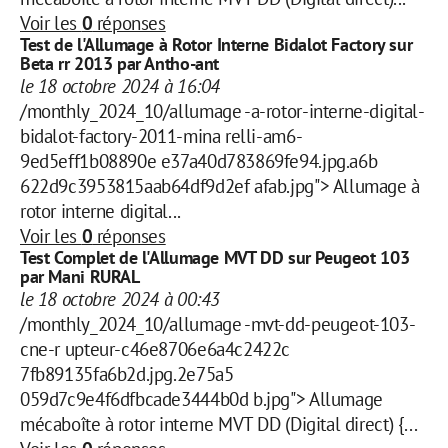
Voir les
0
réponses
Test de l'Allumage à Rotor Interne Bidalot Factory sur
Beta rr 2013 par Antho-ant
le 18 octobre 2024 à 16:04
/monthly_2024_10/allumage -a-rotor-interne-digital-
bidalot-factory-2011-mina relli-am6-
9ed5eff1b08890e e37a40d783869fe94.jpg.a6b
622d9c3953815aab64df9d2ef afab.jpg"> Allumage à
rotor interne digital...
Voir les
0
réponses
Test Complet de l'Allumage MVT DD sur Peugeot 103
par Mani RURAL
le 18 octobre 2024 à 00:43
/monthly_2024_10/allumage -mvt-dd-peugeot-103-
cne-r upteur-c46e8706e6a4c2422c
7fb89135fa6b2d.jpg.2e75a5
059d7c9e4f6dfbcade3444b0d b.jpg"> Allumage
mécaboîte à rotor interne MVT DD (Digital direct) {...