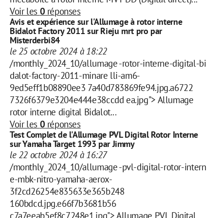
Voir les
0
réponses
Avis et expérience sur l'Allumage à rotor interne
Bidalot Factory 2011 sur Rieju mrt pro par
Misterderbi84
le 25 octobre 2024 à 18:22
/monthly_2024_10/allumage -rotor-interne-digital-bi
dalot-factory-2011-minare lli-am6-
9ed5eff1b08890ee3 7a40d783869fe94.jpg.a6722
7326f6379e3204e444e38ccdd ea.jpg"> Allumage
rotor interne digital Bidalot...
Voir les
0
réponses
Test Complet de l'Allumage PVL Digital Rotor Interne
sur Yamaha Target 1993 par Jimmy
le 22 octobre 2024 à 16:27
/monthly_2024_10/allumage -pvl-digital-rotor-intern
e-mbk-nitro-yamaha-aerox-
3f2cd26254e835633e365b248
160bdcd.jpg.e66f7b3681b56
c7a7eeab5ef8c7248e1.jpg"> Allumage PVL Digital