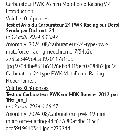
Carburateur PWK 26 mm MotoForce Racing V2
Introduction...
Voir les
0
réponses
Test et Avis du Carburateur 24 PWK Racing sur Derbi
Senda par Drd_mrt_21
le 12 août 2024 à 16:47
/monthly_2024_08/carburat eur-24-type-pwk-
motoforce -racing-neochrome-7f54a2d
273cae449e4cad920117a1fdb
.jpg.970ddbe861b63f26ebb8 f15ec07084b2.jpg">
Carburateur 24 type PWK MotoForce Racing
Néochrome...
Voir les
0
réponses
Test du Carburateur PWK sur MBK Booster 2012 par
Tritri_en_i
le 12 août 2024 à 16:17
/monthly_2024_08/carburat eur-pwk-19-mm-
motoforce-r acing-44c637c80ab4bc315c6
aca5919610341.jpg.c2722dd