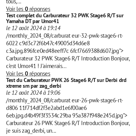
tous,...
Voir les
0
réponses
Test complet du Carburateur 32 PWK Stage6 R/T sur
Yamaha DT par Umor41
le 12 août 2024 à 19:14
/monthly_2024_08/carburat eur-32-pwk-stage6-rt-
6022 c9d3c72f6b47c49005d34d6e8
c3a.jpg.896fce0ed48eeff7c 6fcf7669388d607.jpg">
Carburateur 32 PWK Stage6 R/T Introduction Bonjour,
c'est Umor41 ! J'aimerais...
Voir les
0
réponses
Test du Carburateur PWK 26 Stage6 R/T sur Derbi drd
xtreme sm par zag_derbi
le 12 août 2024 à 19:06
/monthly_2024_08/carburat eur-26-pwk-stage6-rt-
d806 11f714df2f3e2abd1e6f00ae6
6eb.jpg.d4b49f3f3534c29ba 95a387f948e245d.jpg">
Carburateur 26 PWK Stage6 R/T Introduction Bonjour,
je suis zag_derbi, un...