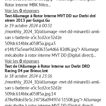
Rotor interne MBK Nitro...
Voir les
0
réponses
Test Allumage à Rotor Interne MVT DD sur Derbi drd
xtrem 2013 par Guigui.Gu
le 19 octobre 2024 à 00:51
/monthly_2024_10/allumage -mvt-dd-minarelli-am6-
san s-batterie-a5c3cd2ce32d2e
509dc614bbca058f5a.jpg.a3
e14fcf5a5eae9d260635a4d66 82df6.jpg"> Allumage
mécaboîte à rotor interne MVT DD (Digital direct)...
Voir les
0
réponses
Test de l'Allumage à Rotor Interne sur Derbi DRD
Racing 04 par Brieuc.lmt
le 18 octobre 2024 à 23:16
/monthly_2024_10/allumage -mvt-dd-minarelli-am6-
san s-batterie-a5c3cd2ce32d2e
509dc614bbca058f5a.jpg.14
d78ef8ded3e1c24758a09497d 51508.jpg"> Allumage
mécaboîte à rotor interne MVT DD (Digital direct)...