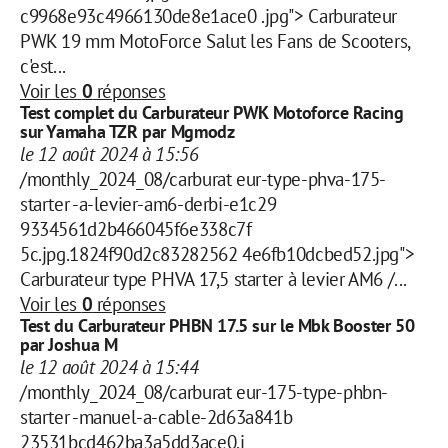
c9968e93c4966130de8e1ace0 .jpg"> Carburateur
PWK 19 mm MotoForce Salut les Fans de Scooters,
c'est...
Voir les
0
réponses
Test complet du Carburateur PWK Motoforce Racing
sur Yamaha TZR par Mgmodz
le 12 août 2024 à 15:56
/monthly_2024_08/carburat eur-type-phva-175-
starter -a-levier-am6-derbi-e1c29
9334561d2b466045f6e338c7f
5c.jpg.1824f90d2c83282562 4e6fb10dcbed52.jpg">
Carburateur type PHVA 17,5 starter à levier AM6 /...
Voir les
0
réponses
Test du Carburateur PHBN 17.5 sur le Mbk Booster 50
par Joshua M
le 12 août 2024 à 15:44
/monthly_2024_08/carburat eur-175-type-phbn-
starter -manuel-a-cable-2d63a841b
23531bcd462ba3a5dd3ace0.j