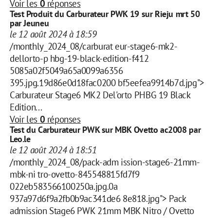
Voir les
0
réponses
Test Produit du Carburateur PWK 19 sur Rieju mrt 50
par Jeuneu
le 12 août 2024 à 18:59
/monthly_2024_08/carburat eur-stage6-mk2-
dellorto-p hbg-19-black-edition-f412
5085a02f5049a65a0099a6356
395.jpg.19d86e0d18fac0200 bf5eefea9914b7d.jpg">
Carburateur Stage6 MK2 Del'orto PHBG 19 Black
Edition...
Voir les
0
réponses
Test du Carburateur PWK sur MBK Ovetto ac2008 par
Leo.le
le 12 août 2024 à 18:51
/monthly_2024_08/pack-adm ission-stage6-21mm-
mbk-ni tro-ovetto-845548815fd7f9
022eb583566100250a.jpg.0a
937a97d6f9a2fb0b9ac341de6 8e818.jpg"> Pack
admission Stage6 PWK 21mm MBK Nitro / Ovetto