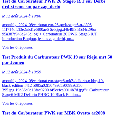
Test du Carburateur PWK 26 Stage6 R/T sur Derbi
drd xtreme sm par zag_derbi
le 12 août 2024 à 19:06
/monthly_2024_08/carburat eur-26-pwk-stage6-rt-d806
11f714df2f3e2abd1e6f00ae6 6eb.jpg.d4b49f3f3534c29ba
95a387f948e245d.jpg"> Carburateur 26 PWK Stage6 R/T
Introduction Bonjour, je suis zag_derbi, un...
Voir les
0
réponses
Test Produit du Carburateur PWK 19 sur Rieju mrt 50
par Jeuneu
le 12 août 2024 à 18:59
/monthly_2024_08/carburat eur-stage6-mk2-dellorto-p hbg-19-
black-edition-f412 5085a02f5049a65a0099a6356
395.jpg.19d86e0d18fac0200 bf5eefea9914b7d.jpg"> Carburateur
Stage6 MK2 Del'orto PHBG 19 Black Edition...
Voir les
0
réponses
Test du Carburateur PWK sur MBK Ovetto ac2008