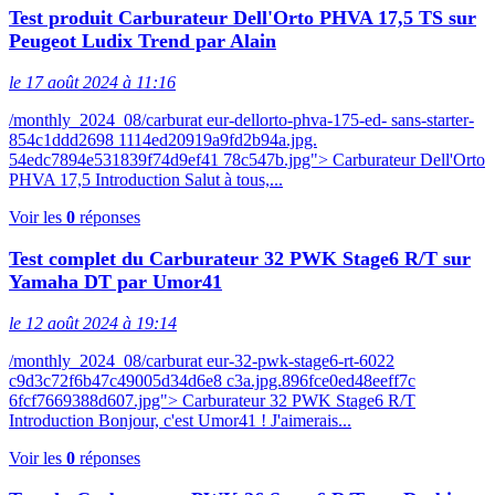
Test produit Carburateur Dell'Orto PHVA 17,5 TS sur
Peugeot Ludix Trend par Alain
le 17 août 2024 à 11:16
/monthly_2024_08/carburat eur-dellorto-phva-175-ed- sans-starter-
854c1ddd2698 1114ed20919a9fd2b94a.jpg.
54edc7894e531839f74d9ef41 78c547b.jpg"> Carburateur Dell'Orto
PHVA 17,5 Introduction Salut à tous,...
Voir les
0
réponses
Test complet du Carburateur 32 PWK Stage6 R/T sur
Yamaha DT par Umor41
le 12 août 2024 à 19:14
/monthly_2024_08/carburat eur-32-pwk-stage6-rt-6022
c9d3c72f6b47c49005d34d6e8 c3a.jpg.896fce0ed48eeff7c
6fcf7669388d607.jpg"> Carburateur 32 PWK Stage6 R/T
Introduction Bonjour, c'est Umor41 ! J'aimerais...
Voir les
0
réponses