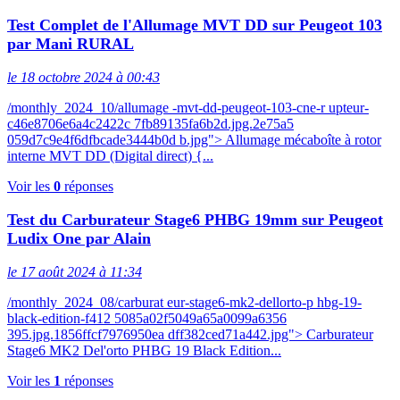
Test Complet de l'Allumage MVT DD sur Peugeot 103
par Mani RURAL
le 18 octobre 2024 à 00:43
/monthly_2024_10/allumage -mvt-dd-peugeot-103-cne-r upteur-
c46e8706e6a4c2422c 7fb89135fa6b2d.jpg.2e75a5
059d7c9e4f6dfbcade3444b0d b.jpg"> Allumage mécaboîte à rotor
interne MVT DD (Digital direct) {...
Voir les
0
réponses
Test du Carburateur Stage6 PHBG 19mm sur Peugeot
Ludix One par Alain
le 17 août 2024 à 11:34
/monthly_2024_08/carburat eur-stage6-mk2-dellorto-p hbg-19-
black-edition-f412 5085a02f5049a65a0099a6356
395.jpg.1856ffcf7976950ea dff382ced71a442.jpg"> Carburateur
Stage6 MK2 Del'orto PHBG 19 Black Edition...
Voir les
1
réponses