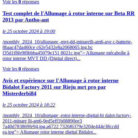
Voir les
0
réponses
Test complet de l'Allumage à rotor interne sur Beta RR
2013 par Antho-ant
le 25 octobre 2024 à 19:00
/monthly_2024_10/allumage -mvt-dd-minarelli-am6-ave c-batterie-
8baac47da460ce c62e5432e8a2068065.jpg.bc
f35d1f8fe9f0bbba45079e151 8021c.jpg"> Allumage mécaboîte à
rotor interne MVT DD (Digital direct)...
Voir les
0
réponses
Avis et expérience sur l'Allumage à rotor interne
Bidalot Factory 2011 sur Rieju mrt pro par
Misterderbi84
le 25 octobre 2024 à 18:22
/monthly_2024_10/allumage -rotor-interne-digital-bi dalot-factory-
2011-minare lli-am6-9ed5eff1b08890ee3
7a40d783869fe94.jpg.a6722 7326f6379e3204e444e38ccdd
ea.jpg"> Allumage rotor interne digital Bidalot...