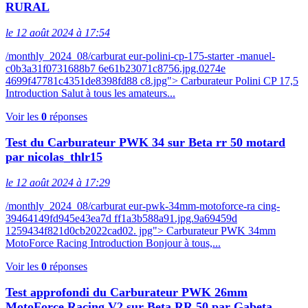
RURAL
le 12 août 2024 à 17:54
/monthly_2024_08/carburat eur-polini-cp-175-starter -manuel-
c0b3a31f0731688b7 6e61b23071c8756.jpg.0274e
4699f47781c4351de8398fd88 c8.jpg"> Carburateur Polini CP 17,5
Introduction Salut à tous les amateurs...
Voir les
0
réponses
Test du Carburateur PWK 34 sur Beta rr 50 motard
par nicolas_thlr15
le 12 août 2024 à 17:29
/monthly_2024_08/carburat eur-pwk-34mm-motoforce-ra cing-
39464149fd945e43ea7d ff1a3b588a91.jpg.9a69459d
1259434f821d0cb2022cad02. jpg"> Carburateur PWK 34mm
MotoForce Racing Introduction Bonjour à tous,...
Voir les
0
réponses
Test approfondi du Carburateur PWK 26mm
MotoForce Racing V2 sur Beta RR 50 par Gabeta