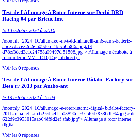
Voir les
0
réponses
Test de l'Allumage à Rotor Interne sur Derbi DRD
Racing 04 par Brieuc.lmt
le 18 octobre 2024 à 23:16
/monthly_2024_10/allumage -mvt-dd-minarelli-am6-san s-batterie-
a5c3cd2ce32d2e 509dc614bbca058f5a.jpg.14
d78ef8ded3e1c24758a09497d 51508.jpg"> Allumage mécaboîte à
rotor interne MVT DD (Digital direct)...
Voir les
0
réponses
Test de l'Allumage à Rotor Interne Bidalot Factory sur
Beta rr 2013 par Antho-ant
le 18 octobre 2024 à 16:04
/monthly_2024_10/allumage -a-rotor-interne-digital- bidalot-factory-
2011-mina relli-am6-9ed5eff1b08890e e37a40d783869fe94.jpg.a6b
622d9c3953815aab64df9d2ef afab.jpg"> Allumage à rotor interne
digital...
Voir les
0
réponses