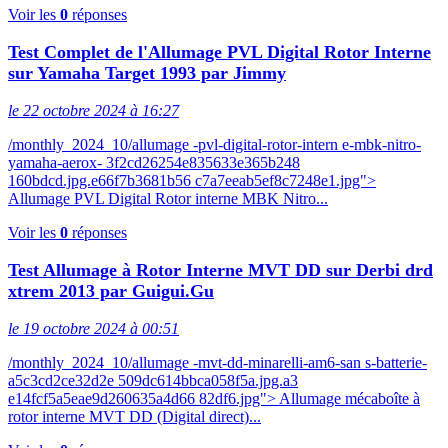
Voir les
0
réponses
Test Complet de l'Allumage PVL Digital Rotor Interne
sur Yamaha Target 1993 par Jimmy
le 22 octobre 2024 à 16:27
/monthly_2024_10/allumage -pvl-digital-rotor-intern e-mbk-nitro-
yamaha-aerox- 3f2cd26254e835633e365b248
160bdcd.jpg.e66f7b3681b56 c7a7eeab5ef8c7248e1.jpg">
Allumage PVL Digital Rotor interne MBK Nitro...
Voir les
0
réponses
Test Allumage à Rotor Interne MVT DD sur Derbi drd
xtrem 2013 par Guigui.Gu
le 19 octobre 2024 à 00:51
/monthly_2024_10/allumage -mvt-dd-minarelli-am6-san s-batterie-
a5c3cd2ce32d2e 509dc614bbca058f5a.jpg.a3
e14fcf5a5eae9d260635a4d66 82df6.jpg"> Allumage mécaboîte à
rotor interne MVT DD (Digital direct)...