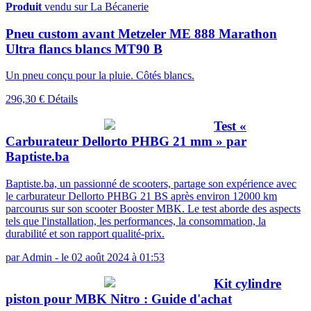
Produit
vendu sur La Bécanerie
Pneu custom avant Metzeler ME 888 Marathon
Ultra flancs blancs MT90 B
Un pneu conçu pour la pluie. Côtés blancs.
296,30 €
Détails
Test «
Carburateur Dellorto PHBG 21 mm » par
Baptiste.ba
Baptiste.ba, un passionné de scooters, partage son expérience avec
le carburateur Dellorto PHBG 21 BS après environ 12000 km
parcourus sur son scooter Booster MBK. Le test aborde des aspects
tels que l'installation, les performances, la consommation, la
durabilité et son rapport qualité-prix.
par
Admin
-
le 02 août 2024 à 01:53
Kit cylindre
piston pour MBK Nitro : Guide d'achat