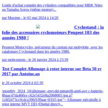
Guide d'achat complet des cylindres compatibles pour MBK Nitro
ou Yamaha Aerox (même moteur)...
par
Maxime
-
le 02 mai 2024 à 14:20
Cyclostand : la
folie des accessoires cyclomoteurs Peugeot 103 des
années 1980 !
Peugeot Motocycles, précurseur du custom sur mobylette, avec les
catalogues Cyclostand dans les années 1980.
par
mobcustom
-
le 26 janvier 2024 à 23:39
Test Complet Allumage à rotor interne sur Beta 50 rr
2017 par Antoine.an
le 26 octobre 2024 à 02:39
/monthly_2024_10/allumage -mvt-dd-minarelli-am6-ave c-batterie-
8baac47da460ce c62e5432e8a2068065.jpg.a7
1c8f2d73cc9cdca396f109aae 6f1b5.jpg"> Allumage mécaboîte à
rotor interne MVT DD (Digital direct)...