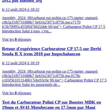
2012 par Bastien_lrq
le 12 août 2024 à 18:32
/monthly_2024_08/carburat eur-polini-cp-175-starter -manuel-
c0b3a31f0731688b7 6e61b23071c8756.jpg.e7170
fc5b70995c455fff476622dde b9.jpg"> Carburateur Polini CP 17,5
Introduction Salut à tous, c'est...
Voir les
0
réponses
Retour d'expérience Carburateur CP 17,5 sur Derbi
Senda R X trem 2010 par hugochalancon
le 12 août 2024 à 18:19
/monthly_2024_08/carburat eur-polini-cp-175-starter -manuel-
c0b3a31f0731688b7 6e61b23071c8756.jpg.0178c
cc65f5b1013148617ebc03c0e 99.jpg"> Carburateur Polini CP 17,5
Introduction Salut les passionnés de...
Voir les
0
réponses
Test du Carburateur Polini CP sur Booster MBK en
19mm et AV41 Motobecane en 17,5mm par Mani