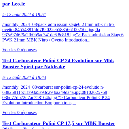
par Leo.le
le 12 août 2024 à 18:51
/monthly_2024_08/pack-adm ission-stage6-21mm-mbk-ni tro-
ovetto-845548815fd7f9 022eb583566100250a.jpg.0a
937a97d6f9a2fb0b9ac341de6 8e818.jpg"> Pack admission Stage6
PWK 21mm MBK Nitro / Ovetto Introduction...
Voir les
0
réponses
Test Carburateur Polini CP 24 Evolution sur Mbk
Booster Spirit par Natdrake
le 12 août 2024 à 18:43
/monthly_2024_08/carburat eur-polini-cp-24-evolutio n-
63825811bc1fa93a5a93c29 ba249da4a.jpg.08102625768
036d77db72d7ac758164b.jpg "> Carburateur Polini CP 24
Evolution Introduction Bonjour à tous,...
Voir les
0
réponses
Test Carburateur Polini CP 17,5 sur MBK Booster