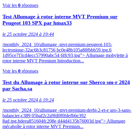
Voir les
0
réponses
Test Allumage à rotor interne MVT Premium sur
Peugeot 103 SPX par hmax33
le 25 octobre 2024 à 19:44
/monthly_2024_10/allumage -mvt-premium-peugeot-103-
lectronique-32ac6b3c81756 bc0e48b105a88fbbb59.jpg.6
1d95ce7f3cd4ecc57990abc54 6ffc93.jpg"> Allumage mobylette à
rotor interne MVT Premium Introduction...
Voir les
0
réponses
Test du Allumage à rotor interne sur Sherco sm-r 2024
par Sacha.sa
le 25 octobre 2024 à 19:24
/monthly_2024_10/allumage -mvt-premium-derbi-2-et-e uro-3-sans-
balancier-c389 05baf2c2a9fd0f0fdefb6e392
8ad.jpg.bdeea851604fc208e d44d4135b76003d.jpg"> Allumage
mécaboîte à rotor interne MVT Premium...