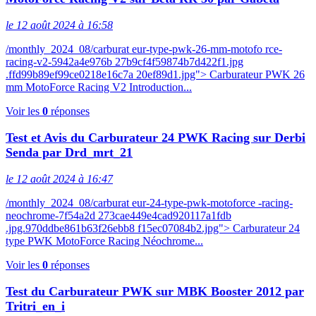
le 12 août 2024 à 16:58
/monthly_2024_08/carburat eur-type-pwk-26-mm-motofo rce-
racing-v2-5942a4e976b 27b9cf4f59874b7d422f1.jpg
.ffd99b89ef99ce0218e16c7a 20ef89d1.jpg"> Carburateur PWK 26
mm MotoForce Racing V2 Introduction...
Voir les
0
réponses
Test et Avis du Carburateur 24 PWK Racing sur Derbi
Senda par Drd_mrt_21
le 12 août 2024 à 16:47
/monthly_2024_08/carburat eur-24-type-pwk-motoforce -racing-
neochrome-7f54a2d 273cae449e4cad920117a1fdb
.jpg.970ddbe861b63f26ebb8 f15ec07084b2.jpg"> Carburateur 24
type PWK MotoForce Racing Néochrome...
Voir les
0
réponses
Test du Carburateur PWK sur MBK Booster 2012 par
Tritri_en_i