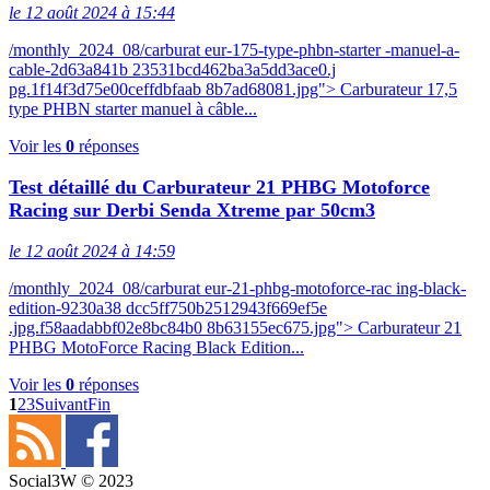
le 12 août 2024 à 15:44
/monthly_2024_08/carburat eur-175-type-phbn-starter -manuel-a-
cable-2d63a841b 23531bcd462ba3a5dd3ace0.j
pg.1f14f3d75e00ceffdbfaab 8b7ad68081.jpg"> Carburateur 17,5
type PHBN starter manuel à câble...
Voir les
0
réponses
Test détaillé du Carburateur 21 PHBG Motoforce
Racing sur Derbi Senda Xtreme par 50cm3
le 12 août 2024 à 14:59
/monthly_2024_08/carburat eur-21-phbg-motoforce-rac ing-black-
edition-9230a38 dcc5ff750b2512943f669ef5e
.jpg.f58aadabbf02e8bc84b0 8b63155ec675.jpg"> Carburateur 21
PHBG MotoForce Racing Black Edition...
Voir les
0
réponses
1
2
3
Suivant
Fin
Social3W © 2023