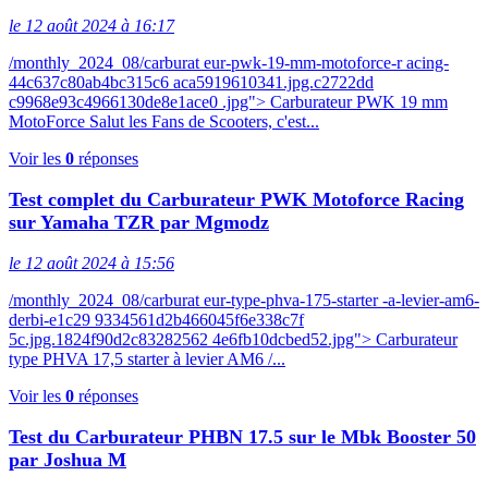
le 12 août 2024 à 16:17
/monthly_2024_08/carburat eur-pwk-19-mm-motoforce-r acing-
44c637c80ab4bc315c6 aca5919610341.jpg.c2722dd
c9968e93c4966130de8e1ace0 .jpg"> Carburateur PWK 19 mm
MotoForce Salut les Fans de Scooters, c'est...
Voir les
0
réponses
Test complet du Carburateur PWK Motoforce Racing
sur Yamaha TZR par Mgmodz
le 12 août 2024 à 15:56
/monthly_2024_08/carburat eur-type-phva-175-starter -a-levier-am6-
derbi-e1c29 9334561d2b466045f6e338c7f
5c.jpg.1824f90d2c83282562 4e6fb10dcbed52.jpg"> Carburateur
type PHVA 17,5 starter à levier AM6 /...
Voir les
0
réponses
Test du Carburateur PHBN 17.5 sur le Mbk Booster 50
par Joshua M