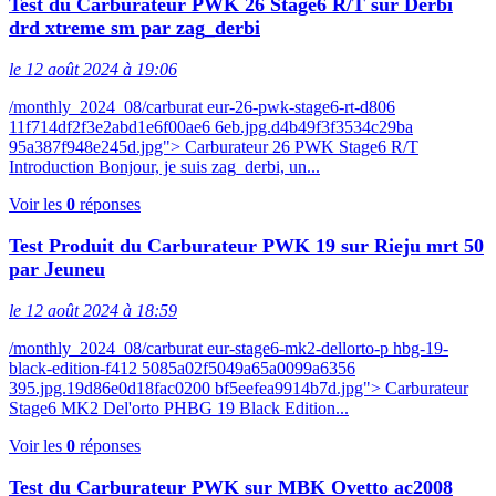
Test du Carburateur PWK 26 Stage6 R/T sur Derbi
drd xtreme sm par zag_derbi
le 12 août 2024 à 19:06
/monthly_2024_08/carburat eur-26-pwk-stage6-rt-d806
11f714df2f3e2abd1e6f00ae6 6eb.jpg.d4b49f3f3534c29ba
95a387f948e245d.jpg"> Carburateur 26 PWK Stage6 R/T
Introduction Bonjour, je suis zag_derbi, un...
Voir les
0
réponses
Test Produit du Carburateur PWK 19 sur Rieju mrt 50
par Jeuneu
le 12 août 2024 à 18:59
/monthly_2024_08/carburat eur-stage6-mk2-dellorto-p hbg-19-
black-edition-f412 5085a02f5049a65a0099a6356
395.jpg.19d86e0d18fac0200 bf5eefea9914b7d.jpg"> Carburateur
Stage6 MK2 Del'orto PHBG 19 Black Edition...
Voir les
0
réponses
Test du Carburateur PWK sur MBK Ovetto ac2008