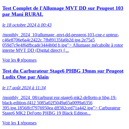
Test Complet de l'Allumage MVT DD sur Peugeot 103
par Mani RURAL
le 18 octobre 2024 à 00:43
/monthly_2024_10/allumage -mvt-dd-peugeot-103-cne-r upteur-
c46e8706e6a4c2422c 7fb89135fa6b2d.jpg.2e75a5
059d7c9e4f6dfbcade3444b0d b.jpg"> Allumage mécaboîte à rotor
interne MVT DD (Digital direct) {...
Voir les
0
réponses
Test du Carburateur Stage6 PHBG 19mm sur Peugeot
Ludix One par Alain
le 17 août 2024 à 11:34
/monthly_2024_08/carburat eur-stage6-mk2-dellorto-p hbg-19-
black-edition-f412 5085a02f5049a65a0099a6356
395.jpg.1856ffcf7976950ea dff382ced71a442.jpg"> Carburateur
Stage6 MK2 Del'orto PHBG 19 Black Edition...
Voir les
1
réponses