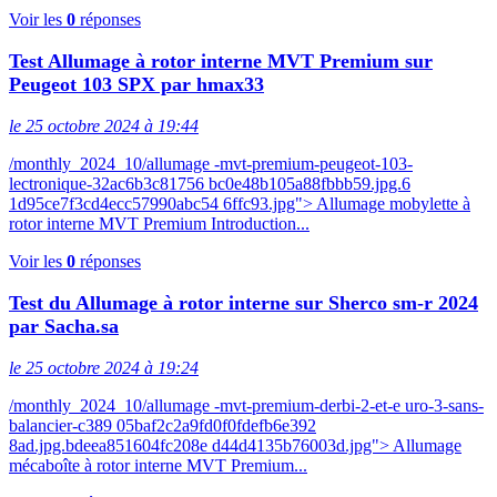
Voir les
0
réponses
Test Allumage à rotor interne MVT Premium sur
Peugeot 103 SPX par hmax33
le 25 octobre 2024 à 19:44
/monthly_2024_10/allumage -mvt-premium-peugeot-103-
lectronique-32ac6b3c81756 bc0e48b105a88fbbb59.jpg.6
1d95ce7f3cd4ecc57990abc54 6ffc93.jpg"> Allumage mobylette à
rotor interne MVT Premium Introduction...
Voir les
0
réponses
Test du Allumage à rotor interne sur Sherco sm-r 2024
par Sacha.sa
le 25 octobre 2024 à 19:24
/monthly_2024_10/allumage -mvt-premium-derbi-2-et-e uro-3-sans-
balancier-c389 05baf2c2a9fd0f0fdefb6e392
8ad.jpg.bdeea851604fc208e d44d4135b76003d.jpg"> Allumage
mécaboîte à rotor interne MVT Premium...