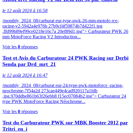
le 12 août 2024 à 16:58
/monthly_2024_08/carburat eur-type-pwk-26-mm-motofo rce-
racing-v2-5942a4e976b 27b9cf4f59874b7d422f1.jpg
.ffd99b89ef99ce0218e16c7a 20ef89d1.jpg"> Carburateur PWK 26
mm MotoForce Racing V2 Introduction...
Voir les
0
réponses
Test et Avis du Carburateur 24 PWK Racing sur Derbi
Senda par Drd_mrt_21
le 12 août 2024 à 16:47
/monthly_2024_08/carburat eur-24-type-pwk-motoforce -racing-
neochrome-7f54a2d 273cae449e4cad920117a1fdb
.jpg.970ddbe861b63f26ebb8 f15ec07084b2.jpg"> Carburateur 24
type PWK MotoForce Racing Néochrome...
Voir les
0
réponses
Test du Carburateur PWK sur MBK Booster 2012 par
Tritri_en_i