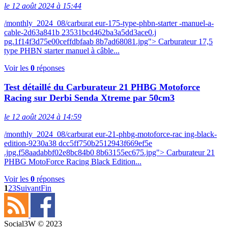
le 12 août 2024 à 15:44
/monthly_2024_08/carburat eur-175-type-phbn-starter -manuel-a-
cable-2d63a841b 23531bcd462ba3a5dd3ace0.j
pg.1f14f3d75e00ceffdbfaab 8b7ad68081.jpg"> Carburateur 17,5
type PHBN starter manuel à câble...
Voir les
0
réponses
Test détaillé du Carburateur 21 PHBG Motoforce
Racing sur Derbi Senda Xtreme par 50cm3
le 12 août 2024 à 14:59
/monthly_2024_08/carburat eur-21-phbg-motoforce-rac ing-black-
edition-9230a38 dcc5ff750b2512943f669ef5e
.jpg.f58aadabbf02e8bc84b0 8b63155ec675.jpg"> Carburateur 21
PHBG MotoForce Racing Black Edition...
Voir les
0
réponses
1
2
3
Suivant
Fin
Social3W © 2023