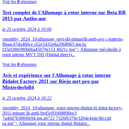
Voir les
0
réponses
Test complet de l'Allumage à rotor interne sur Beta RR
2013 par Antho-ant
le 25 octobre 2024 à 19:00
/monthly_2024_10/allumage -mvt-dd-minarelli-am6-ave c-batterie-
8baac47da460ce c62e5432e8a2068065.jpg.bc
f35d1f8fe9f0bbba45079e151 8021c.jpg"> Allumage mécaboîte à
rotor interne MVT DD (Digital direct)...
Voir les
0
réponses
Avis et expérience sur l'Allumage à rotor interne
Bidalot Factory 2011 sur Rieju mrt pro par
Misterderbi84
le 25 octobre 2024 à 18:22
/monthly_2024_10/allumage -rotor-interne-digital-bi dalot-factory-
2011-minare lli-am6-9ed5eff1b08890ee3
7a40d783869fe94.jpg.a6722 7326f6379e3204e444e38ccdd
ea.jpg"> Allumage rotor interne digital Bidalot...