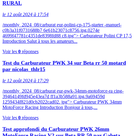
RURAL
le 12 août 2024 à 17:54
/monthly_2024_08/carburat eur-polini-cp-175-starter -manuel-
c0b3a31f0731688b7 6e61b23071c8756.jpg.0274e
4699f47781c4351de8398fd88 c8.jpg"> Carburateur Polini CP 17,5
Introduction Salut à tous les amateurs...
Voir les
0
réponses
Test du Carburateur PWK 34 sur Beta rr 50 motard
par nicolas_thlr15
le 12 août 2024 à 17:29
/monthly_2024_08/carburat eur-pwk-34mm-motoforce-ra cing-
39464149fd945e43ea7d ff1a3b588a91.jpg.9a69459d
1259434f821d0cb2022cad02. jpg"> Carburateur PWK 34mm
MotoForce Racing Introduction Bonjour à tous,...
Voir les
0
réponses
Test approfondi du Carburateur PWK 26mm
MotoForce Racing V2 sur Beta RR 50 par Gabeta