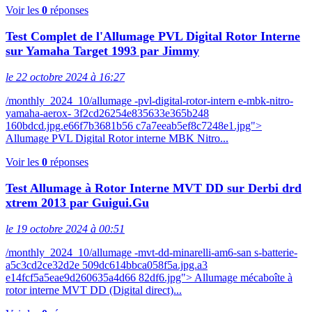
Voir les
0
réponses
Test Complet de l'Allumage PVL Digital Rotor Interne
sur Yamaha Target 1993 par Jimmy
le 22 octobre 2024 à 16:27
/monthly_2024_10/allumage -pvl-digital-rotor-intern e-mbk-nitro-
yamaha-aerox- 3f2cd26254e835633e365b248
160bdcd.jpg.e66f7b3681b56 c7a7eeab5ef8c7248e1.jpg">
Allumage PVL Digital Rotor interne MBK Nitro...
Voir les
0
réponses
Test Allumage à Rotor Interne MVT DD sur Derbi drd
xtrem 2013 par Guigui.Gu
le 19 octobre 2024 à 00:51
/monthly_2024_10/allumage -mvt-dd-minarelli-am6-san s-batterie-
a5c3cd2ce32d2e 509dc614bbca058f5a.jpg.a3
e14fcf5a5eae9d260635a4d66 82df6.jpg"> Allumage mécaboîte à
rotor interne MVT DD (Digital direct)...