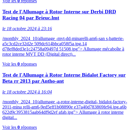
Voir les
0
réponses
Test de l'Allumage à Rotor Interne sur Derbi DRD
Racing 04 par Brieuc.lmt
le 18 octobre 2024 à 23:16
/monthly_2024_10/allumage -mvt-dd-minarelli-am6-san s-batterie-
a5c3cd2ce32d2e 509dc614bbca058f5a.jpg.14
d78ef8ded3e1c24758a09497d 51508.jpg"> Allumage mécaboîte à
rotor interne MVT DD (Digital direct)...
Voir les
0
réponses
Test de l'Allumage à Rotor Interne Bidalot Factory sur
Beta rr 2013 par Antho-ant
le 18 octobre 2024 à 16:04
/monthly_2024_10/allumage -a-rotor-interne-digital- bidalot-factory-
2011-mina relli-am6-9ed5eff1b08890e e37a40d783869fe94.jpg.a6b
622d9c3953815aab64df9d2ef afab.jpg"> Allumage à rotor interne
digital...
Voir les
0
réponses