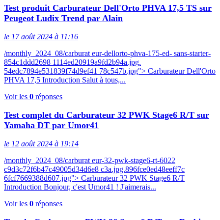
Test produit Carburateur Dell'Orto PHVA 17,5 TS sur
Peugeot Ludix Trend par Alain
le 17 août 2024 à 11:16
/monthly_2024_08/carburat eur-dellorto-phva-175-ed- sans-starter-
854c1ddd2698 1114ed20919a9fd2b94a.jpg.
54edc7894e531839f74d9ef41 78c547b.jpg"> Carburateur Dell'Orto
PHVA 17,5 Introduction Salut à tous,...
Voir les
0
réponses
Test complet du Carburateur 32 PWK Stage6 R/T sur
Yamaha DT par Umor41
le 12 août 2024 à 19:14
/monthly_2024_08/carburat eur-32-pwk-stage6-rt-6022
c9d3c72f6b47c49005d34d6e8 c3a.jpg.896fce0ed48eeff7c
6fcf7669388d607.jpg"> Carburateur 32 PWK Stage6 R/T
Introduction Bonjour, c'est Umor41 ! J'aimerais...
Voir les
0
réponses