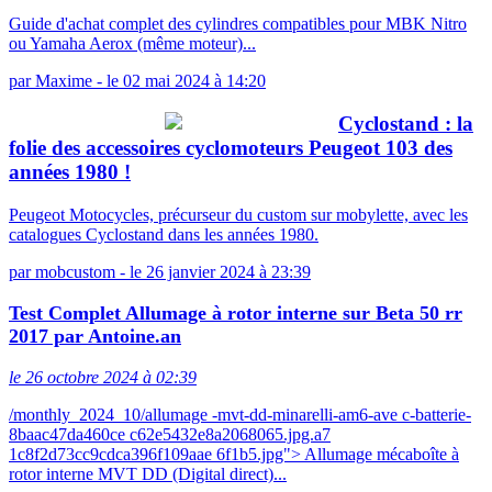
Guide d'achat complet des cylindres compatibles pour MBK Nitro
ou Yamaha Aerox (même moteur)...
par
Maxime
-
le 02 mai 2024 à 14:20
Cyclostand : la
folie des accessoires cyclomoteurs Peugeot 103 des
années 1980 !
Peugeot Motocycles, précurseur du custom sur mobylette, avec les
catalogues Cyclostand dans les années 1980.
par
mobcustom
-
le 26 janvier 2024 à 23:39
Test Complet Allumage à rotor interne sur Beta 50 rr
2017 par Antoine.an
le 26 octobre 2024 à 02:39
/monthly_2024_10/allumage -mvt-dd-minarelli-am6-ave c-batterie-
8baac47da460ce c62e5432e8a2068065.jpg.a7
1c8f2d73cc9cdca396f109aae 6f1b5.jpg"> Allumage mécaboîte à
rotor interne MVT DD (Digital direct)...