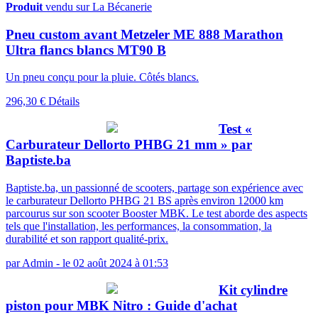
Produit
vendu sur La Bécanerie
Pneu custom avant Metzeler ME 888 Marathon
Ultra flancs blancs MT90 B
Un pneu conçu pour la pluie. Côtés blancs.
296,30 €
Détails
Test «
Carburateur Dellorto PHBG 21 mm » par
Baptiste.ba
Baptiste.ba, un passionné de scooters, partage son expérience avec
le carburateur Dellorto PHBG 21 BS après environ 12000 km
parcourus sur son scooter Booster MBK. Le test aborde des aspects
tels que l'installation, les performances, la consommation, la
durabilité et son rapport qualité-prix.
par
Admin
-
le 02 août 2024 à 01:53
Kit cylindre
piston pour MBK Nitro : Guide d'achat