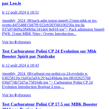
par Leo.le
le 12 août 2024 à 18:51
/monthly_2024_08/pack-adm ission-stage6-21mm-mbk-ni tro-
ovetto-845548815fd7f9 022eb583566100250a.jpg.0a
937a97d6f9a2fb0b9ac341de6 8e818.jpg"> Pack admission Stage6
PWK 21mm MBK Nitro / Ovetto Introduction...
Voir les
0
réponses
Test Carburateur Polini CP 24 Evolution sur Mbk
Booster Spirit par Natdrake
le 12 août 2024 à 18:43
/monthly_2024_08/carburat eur-polini-cp-24-evolutio n-
63825811bc1fa93a5a93c29 ba249da4a.jpg.08102625768
036d77db72d7ac758164b.jpg "> Carburateur Polini CP 24
Evolution Introduction Bonjour à tous,...
Voir les
0
réponses
Test Carburateur Polini CP 17,5 sur MBK Booster