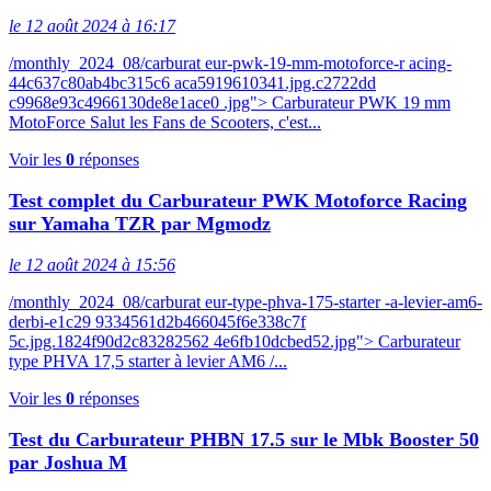
le 12 août 2024 à 16:17
/monthly_2024_08/carburat eur-pwk-19-mm-motoforce-r acing-
44c637c80ab4bc315c6 aca5919610341.jpg.c2722dd
c9968e93c4966130de8e1ace0 .jpg"> Carburateur PWK 19 mm
MotoForce Salut les Fans de Scooters, c'est...
Voir les
0
réponses
Test complet du Carburateur PWK Motoforce Racing
sur Yamaha TZR par Mgmodz
le 12 août 2024 à 15:56
/monthly_2024_08/carburat eur-type-phva-175-starter -a-levier-am6-
derbi-e1c29 9334561d2b466045f6e338c7f
5c.jpg.1824f90d2c83282562 4e6fb10dcbed52.jpg"> Carburateur
type PHVA 17,5 starter à levier AM6 /...
Voir les
0
réponses
Test du Carburateur PHBN 17.5 sur le Mbk Booster 50
par Joshua M