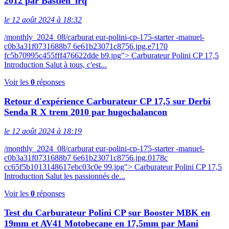
2012 par Bastien_lrq
le 12 août 2024 à 18:32
/monthly_2024_08/carburat eur-polini-cp-175-starter -manuel-
c0b3a31f0731688b7 6e61b23071c8756.jpg.e7170
fc5b70995c455fff476622dde b9.jpg"> Carburateur Polini CP 17,5
Introduction Salut à tous, c'est...
Voir les
0
réponses
Retour d'expérience Carburateur CP 17,5 sur Derbi
Senda R X trem 2010 par hugochalancon
le 12 août 2024 à 18:19
/monthly_2024_08/carburat eur-polini-cp-175-starter -manuel-
c0b3a31f0731688b7 6e61b23071c8756.jpg.0178c
cc65f5b1013148617ebc03c0e 99.jpg"> Carburateur Polini CP 17,5
Introduction Salut les passionnés de...
Voir les
0
réponses
Test du Carburateur Polini CP sur Booster MBK en
19mm et AV41 Motobecane en 17,5mm par Mani