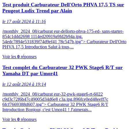
Test produit Carburateur Dell'Orto PHVA 17,5 TS sur
Peugeot Ludix Trend par Alain
le 17 août 2024 à 11:16
/monthly_2024_08/carburat eur-dellorto-phva-175-ed- sans-starter-
854c1ddd2698 1114ed20919a9fd2b94a.jpg.
54edc7894e531839f74d9ef41 78c547b.jpg"> Carburateur Dell'Orto
PHVA 17,5 Introduction Salut à tous,...
Voir les
0
réponses
Test complet du Carburateur 32 PWK Stage6 R/T sur
Yamaha DT par Umor41
le 12 août 2024 à 19:14
/monthly_2024_08/carburat eur-32-pwk-stage6-rt-6022
c9d3c72f6b47c49005d34d6e8 c3a.jpg.896fce0ed48eeff7c
6fcf7669388d607.jpg"> Carburateur 32 PWK Stage6 R/T
Introduction Bonjour, c'est Umor41 ! J'aimerais...
Voir les
0
réponses