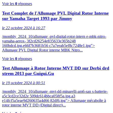
Voir les
0
réponses
Test Complet de l'Allumage PVL Digital Rotor Interne
sur Yamaha Target 1993 par Jimmy
le 22 octobre 2024 à 16:27
/monthly_2024_10/allumage -pvl-digital-rotor-intern e-mbk-nitro-
yamaha-aerox- 3f2cd26254e835633e365b248
160bdcd.jpg.e66f7b3681b56 c7a7eeab5ef8c7248e1.jpg">
Allumage PVL Digital Rotor interne MBK Nitro...
Voir les
0
réponses
Test Allumage à Rotor Interne MVT DD sur Derbi drd
xtrem 2013 par Guigui.Gu
le 19 octobre 2024 à 00:51
/monthly_2024_10/allumage -mvt-dd-minarelli-am6-san s-batterie-
a5c3cd2ce32d2e 509dc614bbca058f5a.jpg.a3
e14fcf5a5eae9d260635a4d66 82df6.jpg"> Allumage mécaboîte à
rotor interne MVT DD (Digital direct)...