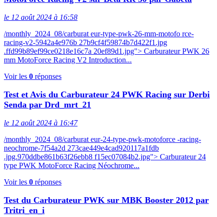
le 12 août 2024 à 16:58
/monthly_2024_08/carburat eur-type-pwk-26-mm-motofo rce-
racing-v2-5942a4e976b 27b9cf4f59874b7d422f1.jpg
.ffd99b89ef99ce0218e16c7a 20ef89d1.jpg"> Carburateur PWK 26
mm MotoForce Racing V2 Introduction...
Voir les
0
réponses
Test et Avis du Carburateur 24 PWK Racing sur Derbi
Senda par Drd_mrt_21
le 12 août 2024 à 16:47
/monthly_2024_08/carburat eur-24-type-pwk-motoforce -racing-
neochrome-7f54a2d 273cae449e4cad920117a1fdb
.jpg.970ddbe861b63f26ebb8 f15ec07084b2.jpg"> Carburateur 24
type PWK MotoForce Racing Néochrome...
Voir les
0
réponses
Test du Carburateur PWK sur MBK Booster 2012 par
Tritri_en_i