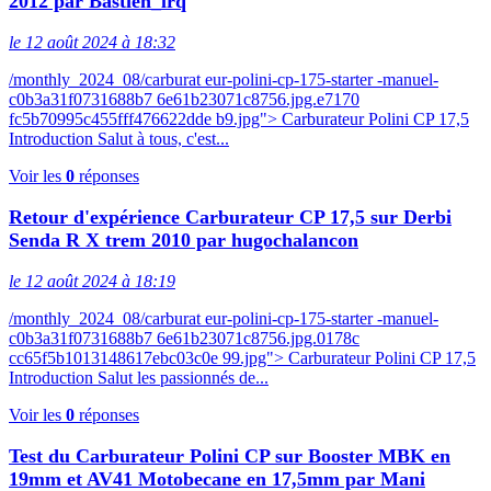
2012 par Bastien_lrq
le 12 août 2024 à 18:32
/monthly_2024_08/carburat eur-polini-cp-175-starter -manuel-
c0b3a31f0731688b7 6e61b23071c8756.jpg.e7170
fc5b70995c455fff476622dde b9.jpg"> Carburateur Polini CP 17,5
Introduction Salut à tous, c'est...
Voir les
0
réponses
Retour d'expérience Carburateur CP 17,5 sur Derbi
Senda R X trem 2010 par hugochalancon
le 12 août 2024 à 18:19
/monthly_2024_08/carburat eur-polini-cp-175-starter -manuel-
c0b3a31f0731688b7 6e61b23071c8756.jpg.0178c
cc65f5b1013148617ebc03c0e 99.jpg"> Carburateur Polini CP 17,5
Introduction Salut les passionnés de...
Voir les
0
réponses
Test du Carburateur Polini CP sur Booster MBK en
19mm et AV41 Motobecane en 17,5mm par Mani