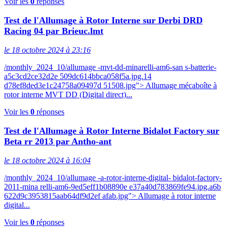
Voir les
0
réponses
Test de l'Allumage à Rotor Interne sur Derbi DRD
Racing 04 par Brieuc.lmt
le 18 octobre 2024 à 23:16
/monthly_2024_10/allumage -mvt-dd-minarelli-am6-san s-batterie-
a5c3cd2ce32d2e 509dc614bbca058f5a.jpg.14
d78ef8ded3e1c24758a09497d 51508.jpg"> Allumage mécaboîte à
rotor interne MVT DD (Digital direct)...
Voir les
0
réponses
Test de l'Allumage à Rotor Interne Bidalot Factory sur
Beta rr 2013 par Antho-ant
le 18 octobre 2024 à 16:04
/monthly_2024_10/allumage -a-rotor-interne-digital- bidalot-factory-
2011-mina relli-am6-9ed5eff1b08890e e37a40d783869fe94.jpg.a6b
622d9c3953815aab64df9d2ef afab.jpg"> Allumage à rotor interne
digital...
Voir les
0
réponses