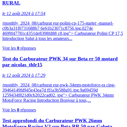
RURAL
le 12 août 2024 à 17:54
/monthly_2024_08/carburat eur-polini-cp-175-starter -manuel-
c0b3a31f0731688b7 6e61b23071c8756.jpg.0274e
4699f47781c4351de8398fd88 c8.jpg"> Carburateur Polini CP 17,5
Introduction Salut à tous les amateurs...
Voir les
0
réponses
Test du Carburateur PWK 34 sur Beta rr 50 motard
par nicolas_thlr15
le 12 août 2024 à 17:29
/monthly_2024_08/carburat eur-pwk-34mm-motoforce-ra cing-
39464149fd945e43ea7d ff1a3b588a91.jpg.9a69459d
1259434f821d0cb2022cad02. jpg"> Carburateur PWK 34mm
MotoForce Racing Introduction Bonjour à tous,...
Voir les
0
réponses
Test approfondi du Carburateur PWK 26mm
MotoForce Racing V2 sur Beta RR 50 par Gabeta