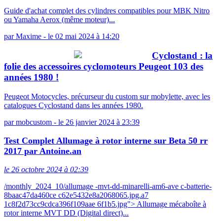
Guide d'achat complet des cylindres compatibles pour MBK Nitro
ou Yamaha Aerox (même moteur)...
par
Maxime
-
le 02 mai 2024 à 14:20
Cyclostand : la
folie des accessoires cyclomoteurs Peugeot 103 des
années 1980 !
Peugeot Motocycles, précurseur du custom sur mobylette, avec les
catalogues Cyclostand dans les années 1980.
par
mobcustom
-
le 26 janvier 2024 à 23:39
Test Complet Allumage à rotor interne sur Beta 50 rr
2017 par Antoine.an
le 26 octobre 2024 à 02:39
/monthly_2024_10/allumage -mvt-dd-minarelli-am6-ave c-batterie-
8baac47da460ce c62e5432e8a2068065.jpg.a7
1c8f2d73cc9cdca396f109aae 6f1b5.jpg"> Allumage mécaboîte à
rotor interne MVT DD (Digital direct)...