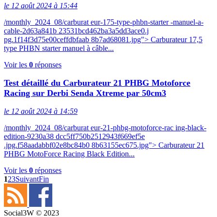
le 12 août 2024 à 15:44
/monthly_2024_08/carburat eur-175-type-phbn-starter -manuel-a-
cable-2d63a841b 23531bcd462ba3a5dd3ace0.j
pg.1f14f3d75e00ceffdbfaab 8b7ad68081.jpg"> Carburateur 17,5
type PHBN starter manuel à câble...
Voir les
0
réponses
Test détaillé du Carburateur 21 PHBG Motoforce
Racing sur Derbi Senda Xtreme par 50cm3
le 12 août 2024 à 14:59
/monthly_2024_08/carburat eur-21-phbg-motoforce-rac ing-black-
edition-9230a38 dcc5ff750b2512943f669ef5e
.jpg.f58aadabbf02e8bc84b0 8b63155ec675.jpg"> Carburateur 21
PHBG MotoForce Racing Black Edition...
Voir les
0
réponses
1
2
3
Suivant
Fin
Social3W © 2023