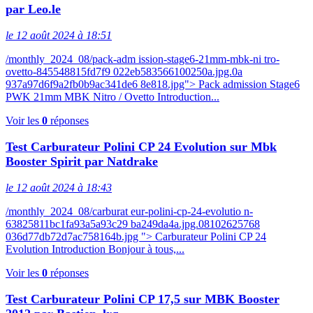
par Leo.le
le 12 août 2024 à 18:51
/monthly_2024_08/pack-adm ission-stage6-21mm-mbk-ni tro-
ovetto-845548815fd7f9 022eb583566100250a.jpg.0a
937a97d6f9a2fb0b9ac341de6 8e818.jpg"> Pack admission Stage6
PWK 21mm MBK Nitro / Ovetto Introduction...
Voir les
0
réponses
Test Carburateur Polini CP 24 Evolution sur Mbk
Booster Spirit par Natdrake
le 12 août 2024 à 18:43
/monthly_2024_08/carburat eur-polini-cp-24-evolutio n-
63825811bc1fa93a5a93c29 ba249da4a.jpg.08102625768
036d77db72d7ac758164b.jpg "> Carburateur Polini CP 24
Evolution Introduction Bonjour à tous,...
Voir les
0
réponses
Test Carburateur Polini CP 17,5 sur MBK Booster