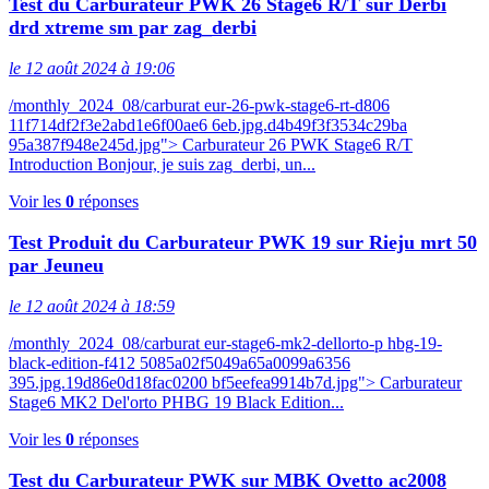
Test du Carburateur PWK 26 Stage6 R/T sur Derbi
drd xtreme sm par zag_derbi
le 12 août 2024 à 19:06
/monthly_2024_08/carburat eur-26-pwk-stage6-rt-d806
11f714df2f3e2abd1e6f00ae6 6eb.jpg.d4b49f3f3534c29ba
95a387f948e245d.jpg"> Carburateur 26 PWK Stage6 R/T
Introduction Bonjour, je suis zag_derbi, un...
Voir les
0
réponses
Test Produit du Carburateur PWK 19 sur Rieju mrt 50
par Jeuneu
le 12 août 2024 à 18:59
/monthly_2024_08/carburat eur-stage6-mk2-dellorto-p hbg-19-
black-edition-f412 5085a02f5049a65a0099a6356
395.jpg.19d86e0d18fac0200 bf5eefea9914b7d.jpg"> Carburateur
Stage6 MK2 Del'orto PHBG 19 Black Edition...
Voir les
0
réponses
Test du Carburateur PWK sur MBK Ovetto ac2008