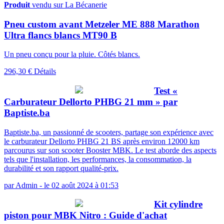
Produit
vendu sur La Bécanerie
Pneu custom avant Metzeler ME 888 Marathon
Ultra flancs blancs MT90 B
Un pneu conçu pour la pluie. Côtés blancs.
296,30 €
Détails
Test «
Carburateur Dellorto PHBG 21 mm » par
Baptiste.ba
Baptiste.ba, un passionné de scooters, partage son expérience avec
le carburateur Dellorto PHBG 21 BS après environ 12000 km
parcourus sur son scooter Booster MBK. Le test aborde des aspects
tels que l'installation, les performances, la consommation, la
durabilité et son rapport qualité-prix.
par
Admin
-
le 02 août 2024 à 01:53
Kit cylindre
piston pour MBK Nitro : Guide d'achat