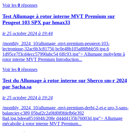
Voir les
0
réponses
Test Allumage à rotor interne MVT Premium sur
Peugeot 103 SPX par hmax33
le 25 octobre 2024 à 19:44
/monthly_2024_10/allumage -mvt-premium-peugeot-103-
lectronique-32ac6b3c81756 bc0e48b105a88fbbb59.jpg.6
1d95ce7f3cd4ecc57990abc54 6ffc93.jpg"> Allumage mobylette à
rotor interne MVT Premium Introduction...
Voir les
0
réponses
Test du Allumage à rotor interne sur Sherco sm-r 2024
par Sacha.sa
le 25 octobre 2024 à 19:24
/monthly_2024_10/allumage -mvt-premium-derbi-2-et-e uro-3-sans-
balancier-c389 05baf2c2a9fd0f0fdefb6e392
8ad.jpg.bdeea851604fc208e d44d4135b76003d.jpg"> Allumage
mécaboîte à rotor interne MVT Premium...