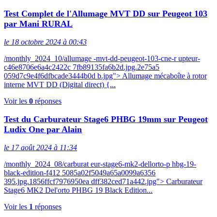
Test Complet de l'Allumage MVT DD sur Peugeot 103
par Mani RURAL
le 18 octobre 2024 à 00:43
/monthly_2024_10/allumage -mvt-dd-peugeot-103-cne-r upteur-
c46e8706e6a4c2422c 7fb89135fa6b2d.jpg.2e75a5
059d7c9e4f6dfbcade3444b0d b.jpg"> Allumage mécaboîte à rotor
interne MVT DD (Digital direct) {...
Voir les
0
réponses
Test du Carburateur Stage6 PHBG 19mm sur Peugeot
Ludix One par Alain
le 17 août 2024 à 11:34
/monthly_2024_08/carburat eur-stage6-mk2-dellorto-p hbg-19-
black-edition-f412 5085a02f5049a65a0099a6356
395.jpg.1856ffcf7976950ea dff382ced71a442.jpg"> Carburateur
Stage6 MK2 Del'orto PHBG 19 Black Edition...
Voir les
1
réponses