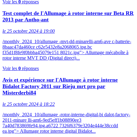
Voir les
0
réponses
Test complet de l'Allumage à rotor interne sur Beta RR
2013 par Antho-ant
le 25 octobre 2024 à 19:00
/monthly_2024_10/allumage -mvt-dd-minarelli-am6-ave c-batterie-
8baac47da460ce c62e5432e8a2068065.jpg.bc
f35d1f8fe9f0bbba45079e151 8021c.jpg"> Allumage mécaboîte à
rotor interne MVT DD (Digital direct)...
Voir les
0
réponses
Avis et expérience sur l'Allumage à rotor interne
Bidalot Factory 2011 sur Rieju mrt pro par
Misterderbi84
le 25 octobre 2024 à 18:22
/monthly_2024_10/allumage -rotor-interne-digital-bi dalot-factory-
2011-minare lli-am6-9ed5eff1b08890ee3
7a40d783869fe94.jpg.a6722 7326f6379e3204e444e38ccdd
ea.jpg"> Allumage rotor interne digital Bidalot...