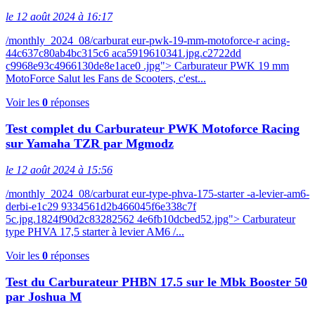
le 12 août 2024 à 16:17
/monthly_2024_08/carburat eur-pwk-19-mm-motoforce-r acing-
44c637c80ab4bc315c6 aca5919610341.jpg.c2722dd
c9968e93c4966130de8e1ace0 .jpg"> Carburateur PWK 19 mm
MotoForce Salut les Fans de Scooters, c'est...
Voir les
0
réponses
Test complet du Carburateur PWK Motoforce Racing
sur Yamaha TZR par Mgmodz
le 12 août 2024 à 15:56
/monthly_2024_08/carburat eur-type-phva-175-starter -a-levier-am6-
derbi-e1c29 9334561d2b466045f6e338c7f
5c.jpg.1824f90d2c83282562 4e6fb10dcbed52.jpg"> Carburateur
type PHVA 17,5 starter à levier AM6 /...
Voir les
0
réponses
Test du Carburateur PHBN 17.5 sur le Mbk Booster 50
par Joshua M