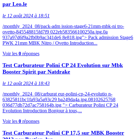
par Leo.le
le 12 août 2024 à 18:51
/monthly_2024_08/pack-adm ission-stage6-21mm-mbk-ni tro-
ovetto-845548815fd7f9 022eb583566100250a.jpg.0a
937a97d6f9a2fb0b9ac341de6 8e818.jpg"> Pack admission Stage6
PWK 21mm MBK Nitro / Ovetto Introduction...
Voir les
0
réponses
Test Carburateur Polini CP 24 Evolution sur Mbk
Booster Spirit par Natdrake
le 12 août 2024 à 18:43
/monthly_2024_08/carburat eur-polini-cp-24-evolutio n-
63825811bc1fa93a5a93c29 ba249da4a.jpg.08102625768
036d77db72d7ac758164b.jpg "> Carburateur Polini CP 24
Evolution Introduction Bonjour à tous,...
Voir les
0
réponses
Test Carburateur Polini CP 17,5 sur MBK Booster