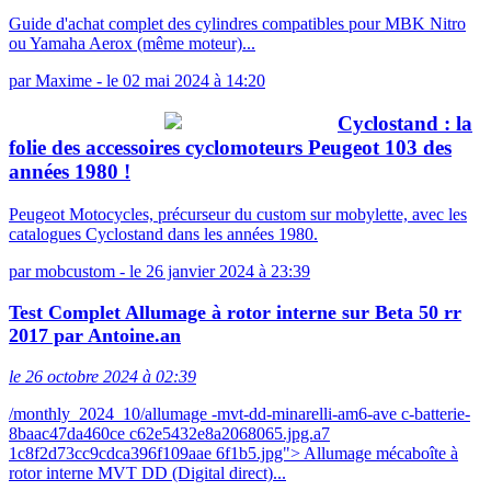
Guide d'achat complet des cylindres compatibles pour MBK Nitro
ou Yamaha Aerox (même moteur)...
par
Maxime
-
le 02 mai 2024 à 14:20
Cyclostand : la
folie des accessoires cyclomoteurs Peugeot 103 des
années 1980 !
Peugeot Motocycles, précurseur du custom sur mobylette, avec les
catalogues Cyclostand dans les années 1980.
par
mobcustom
-
le 26 janvier 2024 à 23:39
Test Complet Allumage à rotor interne sur Beta 50 rr
2017 par Antoine.an
le 26 octobre 2024 à 02:39
/monthly_2024_10/allumage -mvt-dd-minarelli-am6-ave c-batterie-
8baac47da460ce c62e5432e8a2068065.jpg.a7
1c8f2d73cc9cdca396f109aae 6f1b5.jpg"> Allumage mécaboîte à
rotor interne MVT DD (Digital direct)...