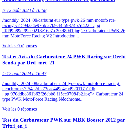
le 12 août 2024 à 16:58
/monthly_2024_08/carburat eur-type-pwk-26-mm-motofo rce-
racing-v2-5942a4e976b 27b9cf4f59874b7d422f1.jpg
.ffd99b89ef99ce0218e16c7a 20ef89d1.jpg"> Carburateur PWK 26
mm MotoForce Racing V2 Introduction...
Voir les
0
réponses
Test et Avis du Carburateur 24 PWK Racing sur Derbi
Senda par Drd_mrt_21
le 12 août 2024 à 16:47
/monthly_2024_08/carburat eur-24-type-pwk-motoforce -racing-
neochrome-7f54a2d 273cae449e4cad920117a1fdb
.jpg.970ddbe861b63f26ebb8 f15ec07084b2.jpg"> Carburateur 24
type PWK MotoForce Racing Néochrome...
Voir les
0
réponses
Test du Carburateur PWK sur MBK Booster 2012 par
Tritri_en_i