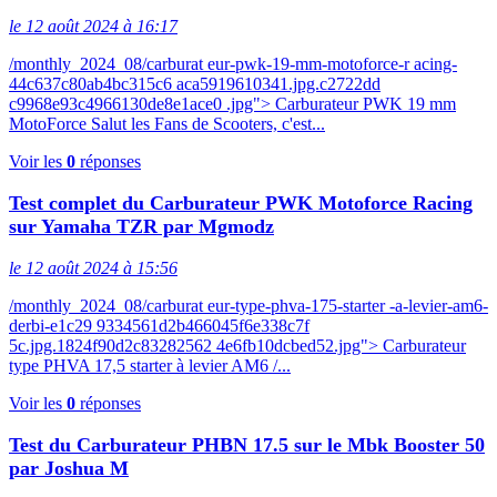
le 12 août 2024 à 16:17
/monthly_2024_08/carburat eur-pwk-19-mm-motoforce-r acing-
44c637c80ab4bc315c6 aca5919610341.jpg.c2722dd
c9968e93c4966130de8e1ace0 .jpg"> Carburateur PWK 19 mm
MotoForce Salut les Fans de Scooters, c'est...
Voir les
0
réponses
Test complet du Carburateur PWK Motoforce Racing
sur Yamaha TZR par Mgmodz
le 12 août 2024 à 15:56
/monthly_2024_08/carburat eur-type-phva-175-starter -a-levier-am6-
derbi-e1c29 9334561d2b466045f6e338c7f
5c.jpg.1824f90d2c83282562 4e6fb10dcbed52.jpg"> Carburateur
type PHVA 17,5 starter à levier AM6 /...
Voir les
0
réponses
Test du Carburateur PHBN 17.5 sur le Mbk Booster 50
par Joshua M