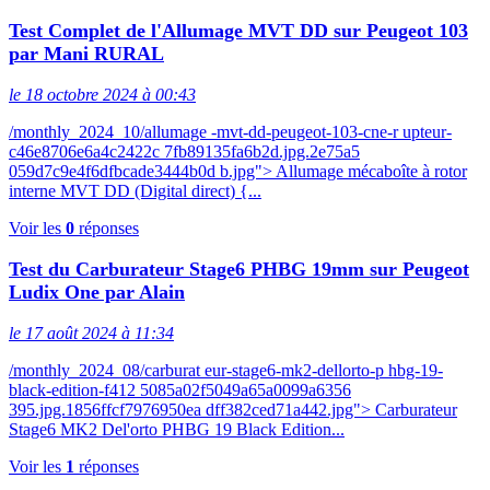
Test Complet de l'Allumage MVT DD sur Peugeot 103
par Mani RURAL
le 18 octobre 2024 à 00:43
/monthly_2024_10/allumage -mvt-dd-peugeot-103-cne-r upteur-
c46e8706e6a4c2422c 7fb89135fa6b2d.jpg.2e75a5
059d7c9e4f6dfbcade3444b0d b.jpg"> Allumage mécaboîte à rotor
interne MVT DD (Digital direct) {...
Voir les
0
réponses
Test du Carburateur Stage6 PHBG 19mm sur Peugeot
Ludix One par Alain
le 17 août 2024 à 11:34
/monthly_2024_08/carburat eur-stage6-mk2-dellorto-p hbg-19-
black-edition-f412 5085a02f5049a65a0099a6356
395.jpg.1856ffcf7976950ea dff382ced71a442.jpg"> Carburateur
Stage6 MK2 Del'orto PHBG 19 Black Edition...
Voir les
1
réponses