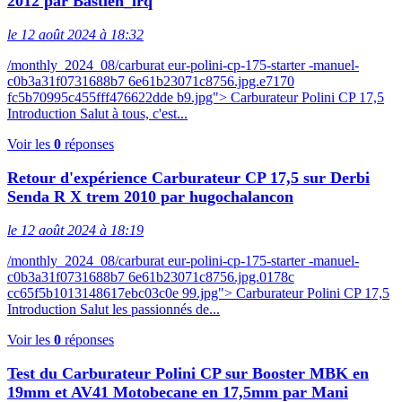
2012 par Bastien_lrq
le 12 août 2024 à 18:32
/monthly_2024_08/carburat eur-polini-cp-175-starter -manuel-
c0b3a31f0731688b7 6e61b23071c8756.jpg.e7170
fc5b70995c455fff476622dde b9.jpg"> Carburateur Polini CP 17,5
Introduction Salut à tous, c'est...
Voir les
0
réponses
Retour d'expérience Carburateur CP 17,5 sur Derbi
Senda R X trem 2010 par hugochalancon
le 12 août 2024 à 18:19
/monthly_2024_08/carburat eur-polini-cp-175-starter -manuel-
c0b3a31f0731688b7 6e61b23071c8756.jpg.0178c
cc65f5b1013148617ebc03c0e 99.jpg"> Carburateur Polini CP 17,5
Introduction Salut les passionnés de...
Voir les
0
réponses
Test du Carburateur Polini CP sur Booster MBK en
19mm et AV41 Motobecane en 17,5mm par Mani