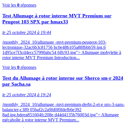
Voir les
0
réponses
Test Allumage à rotor interne MVT Premium sur
Peugeot 103 SPX par hmax33
le 25 octobre 2024 à 19:44
/monthly_2024_10/allumage -mvt-premium-peugeot-103-
lectronique-32ac6b3c81756 bc0e48b105a88fbbb59.jpg.6
1d95ce7f3cd4ecc57990abc54 6ffc93.jpg"> Allumage mobylette à
rotor interne MVT Premium Introduction...
Voir les
0
réponses
Test du Allumage à rotor interne sur Sherco sm-r 2024
par Sacha.sa
le 25 octobre 2024 à 19:24
/monthly_2024_10/allumage -mvt-premium-derbi-2-et-e uro-3-sans-
balancier-c389 05baf2c2a9fd0f0fdefb6e392
8ad.jpg.bdeea851604fc208e d44d4135b76003d.jpg"> Allumage
mécaboîte à rotor interne MVT Premium...