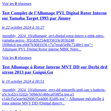
Voir les
0
réponses
Test Complet de l'Allumage PVL Digital Rotor Interne
sur Yamaha Target 1993 par Jimmy
le 22 octobre 2024 à 16:27
/monthly_2024_10/allumage -pvl-digital-rotor-intern e-mbk-nitro-
yamaha-aerox- 3f2cd26254e835633e365b248
160bdcd.jpg.e66f7b3681b56 c7a7eeab5ef8c7248e1.jpg">
Allumage PVL Digital Rotor interne MBK Nitro...
Voir les
0
réponses
Test Allumage à Rotor Interne MVT DD sur Derbi drd
xtrem 2013 par Guigui.Gu
le 19 octobre 2024 à 00:51
/monthly_2024_10/allumage -mvt-dd-minarelli-am6-san s-batterie-
a5c3cd2ce32d2e 509dc614bbca058f5a.jpg.a3
e14fcf5a5eae9d260635a4d66 82df6.jpg"> Allumage mécaboîte à
rotor interne MVT DD (Digital direct)...