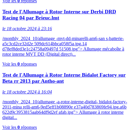
Voir les
0
réponses
Test de l'Allumage à Rotor Interne sur Derbi DRD
Racing 04 par Brieuc.lmt
le 18 octobre 2024 à 23:16
/monthly_2024_10/allumage -mvt-dd-minarelli-am6-san s-batterie-
a5c3cd2ce32d2e 509dc614bbca058f5a.jpg.14
d78ef8ded3e1c24758a09497d 51508.jpg"> Allumage mécaboîte à
rotor interne MVT DD (Digital direct)...
Voir les
0
réponses
Test de l'Allumage à Rotor Interne Bidalot Factory sur
Beta rr 2013 par Antho-ant
le 18 octobre 2024 à 16:04
/monthly_2024_10/allumage -a-rotor-interne-digital- bidalot-factory-
2011-mina relli-am6-9ed5eff1b08890e e37a40d783869fe94.jpg.a6b
622d9c3953815aab64df9d2ef afab.jpg"> Allumage à rotor interne
digital...
Voir les
0
réponses