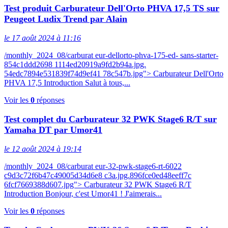
Test produit Carburateur Dell'Orto PHVA 17,5 TS sur
Peugeot Ludix Trend par Alain
le 17 août 2024 à 11:16
/monthly_2024_08/carburat eur-dellorto-phva-175-ed- sans-starter-
854c1ddd2698 1114ed20919a9fd2b94a.jpg.
54edc7894e531839f74d9ef41 78c547b.jpg"> Carburateur Dell'Orto
PHVA 17,5 Introduction Salut à tous,...
Voir les
0
réponses
Test complet du Carburateur 32 PWK Stage6 R/T sur
Yamaha DT par Umor41
le 12 août 2024 à 19:14
/monthly_2024_08/carburat eur-32-pwk-stage6-rt-6022
c9d3c72f6b47c49005d34d6e8 c3a.jpg.896fce0ed48eeff7c
6fcf7669388d607.jpg"> Carburateur 32 PWK Stage6 R/T
Introduction Bonjour, c'est Umor41 ! J'aimerais...
Voir les
0
réponses