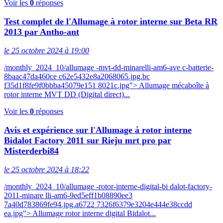
Voir les
0
réponses
Test complet de l'Allumage à rotor interne sur Beta RR
2013 par Antho-ant
le 25 octobre 2024 à 19:00
/monthly_2024_10/allumage -mvt-dd-minarelli-am6-ave c-batterie-
8baac47da460ce c62e5432e8a2068065.jpg.bc
f35d1f8fe9f0bbba45079e151 8021c.jpg"> Allumage mécaboîte à
rotor interne MVT DD (Digital direct)...
Voir les
0
réponses
Avis et expérience sur l'Allumage à rotor interne
Bidalot Factory 2011 sur Rieju mrt pro par
Misterderbi84
le 25 octobre 2024 à 18:22
/monthly_2024_10/allumage -rotor-interne-digital-bi dalot-factory-
2011-minare lli-am6-9ed5eff1b08890ee3
7a40d783869fe94.jpg.a6722 7326f6379e3204e444e38ccdd
ea.jpg"> Allumage rotor interne digital Bidalot...