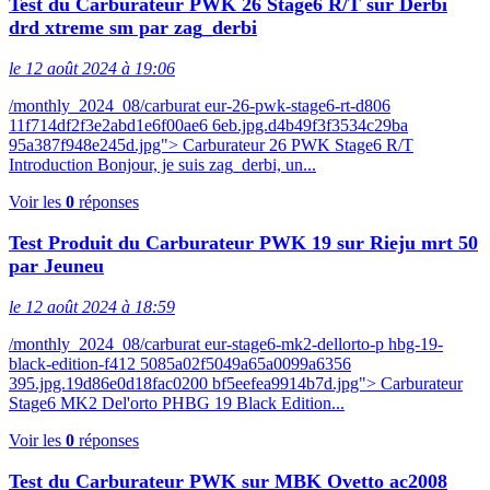
Test du Carburateur PWK 26 Stage6 R/T sur Derbi
drd xtreme sm par zag_derbi
le 12 août 2024 à 19:06
/monthly_2024_08/carburat eur-26-pwk-stage6-rt-d806
11f714df2f3e2abd1e6f00ae6 6eb.jpg.d4b49f3f3534c29ba
95a387f948e245d.jpg"> Carburateur 26 PWK Stage6 R/T
Introduction Bonjour, je suis zag_derbi, un...
Voir les
0
réponses
Test Produit du Carburateur PWK 19 sur Rieju mrt 50
par Jeuneu
le 12 août 2024 à 18:59
/monthly_2024_08/carburat eur-stage6-mk2-dellorto-p hbg-19-
black-edition-f412 5085a02f5049a65a0099a6356
395.jpg.19d86e0d18fac0200 bf5eefea9914b7d.jpg"> Carburateur
Stage6 MK2 Del'orto PHBG 19 Black Edition...
Voir les
0
réponses
Test du Carburateur PWK sur MBK Ovetto ac2008