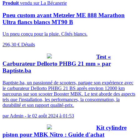
Produit
vendu sur La Bécanerie
Pneu custom avant Metzeler ME 888 Marathon
Ultra flancs blancs MT90 B
Un pneu conçu pour la pluie. Côtés blancs.
296,30 €
Détails
Test «
Carburateur Dellorto PHBG 21 mm » par
Baptiste.ba
Baptiste.ba, un passionné de scooters, partage son expérience avec
le carburateur Dellorto PHBG 21 BS après environ 12000 km
parcourus sur son scooter Booster MBK. Le test aborde des aspects
tels que l'installation, les performances, la consommation, la
durabilité et son rapport qualité-prix.
par
Admin
-
le 02 août 2024 à 01:53
Kit cylindre
piston pour MBK Nitro : Guide d'achat