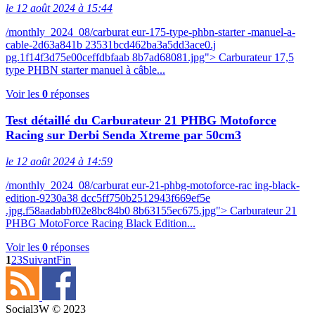
le 12 août 2024 à 15:44
/monthly_2024_08/carburat eur-175-type-phbn-starter -manuel-a-
cable-2d63a841b 23531bcd462ba3a5dd3ace0.j
pg.1f14f3d75e00ceffdbfaab 8b7ad68081.jpg"> Carburateur 17,5
type PHBN starter manuel à câble...
Voir les
0
réponses
Test détaillé du Carburateur 21 PHBG Motoforce
Racing sur Derbi Senda Xtreme par 50cm3
le 12 août 2024 à 14:59
/monthly_2024_08/carburat eur-21-phbg-motoforce-rac ing-black-
edition-9230a38 dcc5ff750b2512943f669ef5e
.jpg.f58aadabbf02e8bc84b0 8b63155ec675.jpg"> Carburateur 21
PHBG MotoForce Racing Black Edition...
Voir les
0
réponses
1
2
3
Suivant
Fin
Social3W © 2023