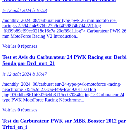
le 12 août 2024 à 16:58
/monthly_2024_08/carburat eur-type-pwk-26-mm-motofo rce-
racing-v2-5942a4e976b 27b9cf4f59874b7d422f1.jpg
.ffd99b89ef99ce0218e16c7a 20ef89d1.jpg"> Carburateur PWK 26
mm MotoForce Racing V2 Introduction...
Voir les
0
réponses
Test et Avis du Carburateur 24 PWK Racing sur Derbi
Senda par Drd_mrt_21
le 12 août 2024 à 16:47
/monthly_2024_08/carburat eur-24-type-pwk-motoforce -racing-
neochrome-7f54a2d 273cae449e4cad920117a1fdb
.jpg.970ddbe861b63f26ebb8 f15ec07084b2.jpg"> Carburateur 24
type PWK MotoForce Racing Néochrome...
Voir les
0
réponses
Test du Carburateur PWK sur MBK Booster 2012 par
Tritri_en_i