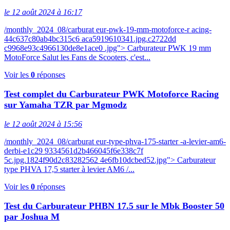
le 12 août 2024 à 16:17
/monthly_2024_08/carburat eur-pwk-19-mm-motoforce-r acing-
44c637c80ab4bc315c6 aca5919610341.jpg.c2722dd
c9968e93c4966130de8e1ace0 .jpg"> Carburateur PWK 19 mm
MotoForce Salut les Fans de Scooters, c'est...
Voir les
0
réponses
Test complet du Carburateur PWK Motoforce Racing
sur Yamaha TZR par Mgmodz
le 12 août 2024 à 15:56
/monthly_2024_08/carburat eur-type-phva-175-starter -a-levier-am6-
derbi-e1c29 9334561d2b466045f6e338c7f
5c.jpg.1824f90d2c83282562 4e6fb10dcbed52.jpg"> Carburateur
type PHVA 17,5 starter à levier AM6 /...
Voir les
0
réponses
Test du Carburateur PHBN 17.5 sur le Mbk Booster 50
par Joshua M