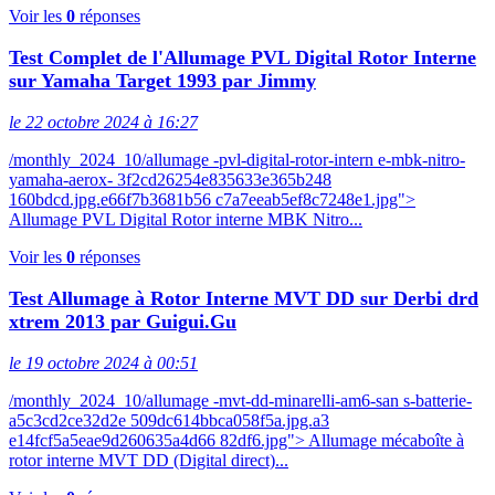
Voir les
0
réponses
Test Complet de l'Allumage PVL Digital Rotor Interne
sur Yamaha Target 1993 par Jimmy
le 22 octobre 2024 à 16:27
/monthly_2024_10/allumage -pvl-digital-rotor-intern e-mbk-nitro-
yamaha-aerox- 3f2cd26254e835633e365b248
160bdcd.jpg.e66f7b3681b56 c7a7eeab5ef8c7248e1.jpg">
Allumage PVL Digital Rotor interne MBK Nitro...
Voir les
0
réponses
Test Allumage à Rotor Interne MVT DD sur Derbi drd
xtrem 2013 par Guigui.Gu
le 19 octobre 2024 à 00:51
/monthly_2024_10/allumage -mvt-dd-minarelli-am6-san s-batterie-
a5c3cd2ce32d2e 509dc614bbca058f5a.jpg.a3
e14fcf5a5eae9d260635a4d66 82df6.jpg"> Allumage mécaboîte à
rotor interne MVT DD (Digital direct)...