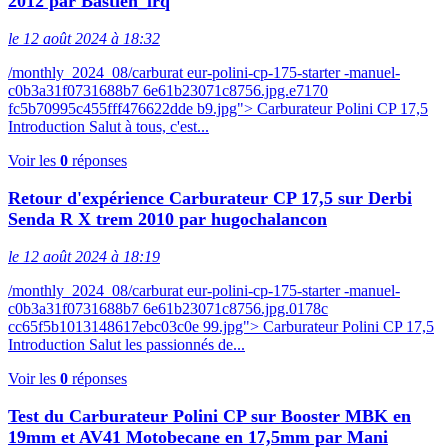
2012 par Bastien_lrq
le 12 août 2024 à 18:32
/monthly_2024_08/carburat eur-polini-cp-175-starter -manuel-
c0b3a31f0731688b7 6e61b23071c8756.jpg.e7170
fc5b70995c455fff476622dde b9.jpg"> Carburateur Polini CP 17,5
Introduction Salut à tous, c'est...
Voir les
0
réponses
Retour d'expérience Carburateur CP 17,5 sur Derbi
Senda R X trem 2010 par hugochalancon
le 12 août 2024 à 18:19
/monthly_2024_08/carburat eur-polini-cp-175-starter -manuel-
c0b3a31f0731688b7 6e61b23071c8756.jpg.0178c
cc65f5b1013148617ebc03c0e 99.jpg"> Carburateur Polini CP 17,5
Introduction Salut les passionnés de...
Voir les
0
réponses
Test du Carburateur Polini CP sur Booster MBK en
19mm et AV41 Motobecane en 17,5mm par Mani