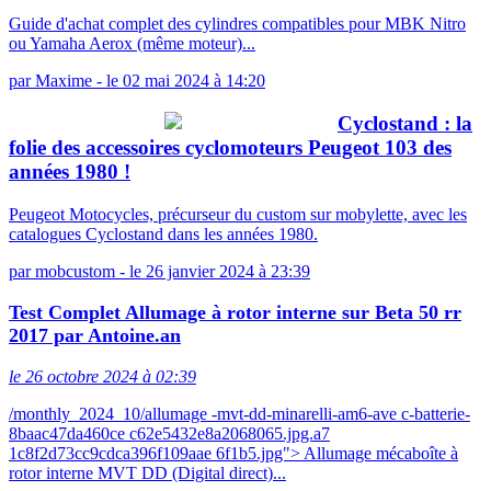
Guide d'achat complet des cylindres compatibles pour MBK Nitro
ou Yamaha Aerox (même moteur)...
par
Maxime
-
le 02 mai 2024 à 14:20
Cyclostand : la
folie des accessoires cyclomoteurs Peugeot 103 des
années 1980 !
Peugeot Motocycles, précurseur du custom sur mobylette, avec les
catalogues Cyclostand dans les années 1980.
par
mobcustom
-
le 26 janvier 2024 à 23:39
Test Complet Allumage à rotor interne sur Beta 50 rr
2017 par Antoine.an
le 26 octobre 2024 à 02:39
/monthly_2024_10/allumage -mvt-dd-minarelli-am6-ave c-batterie-
8baac47da460ce c62e5432e8a2068065.jpg.a7
1c8f2d73cc9cdca396f109aae 6f1b5.jpg"> Allumage mécaboîte à
rotor interne MVT DD (Digital direct)...