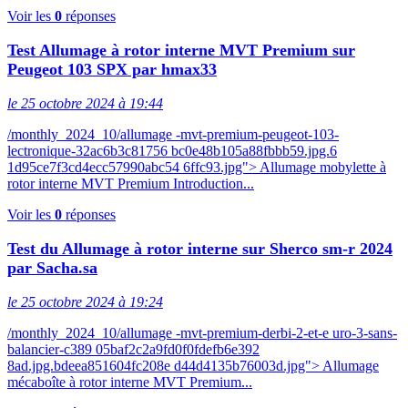
Voir les
0
réponses
Test Allumage à rotor interne MVT Premium sur
Peugeot 103 SPX par hmax33
le 25 octobre 2024 à 19:44
/monthly_2024_10/allumage -mvt-premium-peugeot-103-
lectronique-32ac6b3c81756 bc0e48b105a88fbbb59.jpg.6
1d95ce7f3cd4ecc57990abc54 6ffc93.jpg"> Allumage mobylette à
rotor interne MVT Premium Introduction...
Voir les
0
réponses
Test du Allumage à rotor interne sur Sherco sm-r 2024
par Sacha.sa
le 25 octobre 2024 à 19:24
/monthly_2024_10/allumage -mvt-premium-derbi-2-et-e uro-3-sans-
balancier-c389 05baf2c2a9fd0f0fdefb6e392
8ad.jpg.bdeea851604fc208e d44d4135b76003d.jpg"> Allumage
mécaboîte à rotor interne MVT Premium...