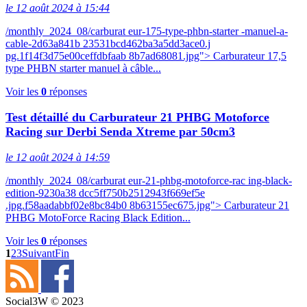
le 12 août 2024 à 15:44
/monthly_2024_08/carburat eur-175-type-phbn-starter -manuel-a-
cable-2d63a841b 23531bcd462ba3a5dd3ace0.j
pg.1f14f3d75e00ceffdbfaab 8b7ad68081.jpg"> Carburateur 17,5
type PHBN starter manuel à câble...
Voir les
0
réponses
Test détaillé du Carburateur 21 PHBG Motoforce
Racing sur Derbi Senda Xtreme par 50cm3
le 12 août 2024 à 14:59
/monthly_2024_08/carburat eur-21-phbg-motoforce-rac ing-black-
edition-9230a38 dcc5ff750b2512943f669ef5e
.jpg.f58aadabbf02e8bc84b0 8b63155ec675.jpg"> Carburateur 21
PHBG MotoForce Racing Black Edition...
Voir les
0
réponses
1
2
3
Suivant
Fin
Social3W © 2023