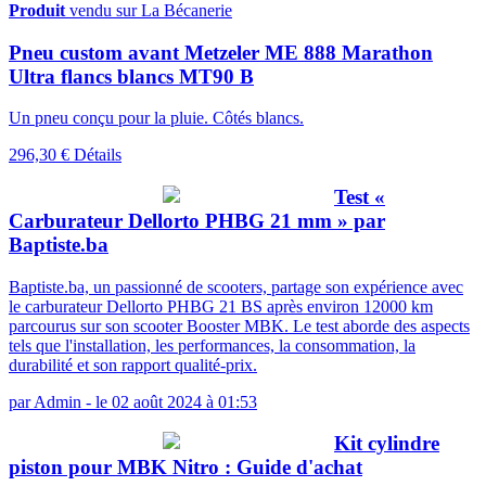
Produit
vendu sur La Bécanerie
Pneu custom avant Metzeler ME 888 Marathon
Ultra flancs blancs MT90 B
Un pneu conçu pour la pluie. Côtés blancs.
296,30 €
Détails
Test «
Carburateur Dellorto PHBG 21 mm » par
Baptiste.ba
Baptiste.ba, un passionné de scooters, partage son expérience avec
le carburateur Dellorto PHBG 21 BS après environ 12000 km
parcourus sur son scooter Booster MBK. Le test aborde des aspects
tels que l'installation, les performances, la consommation, la
durabilité et son rapport qualité-prix.
par
Admin
-
le 02 août 2024 à 01:53
Kit cylindre
piston pour MBK Nitro : Guide d'achat