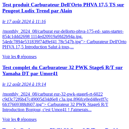
Test produit Carburateur Dell'Orto PHVA 17,5 TS sur
Peugeot Ludix Trend par Alain
le 17 août 2024 à 11:16
/monthly_2024_08/carburat eur-dellorto-phva-175-ed- sans-starter-
854c1ddd2698 1114ed20919a9fd2b94a.jpg.
54edc7894e531839f74d9ef41 78c547b.jpg"> Carburateur Dell'Orto
PHVA 17,5 Introduction Salut à tous,...
Voir les
0
réponses
Test complet du Carburateur 32 PWK Stage6 R/T sur
Yamaha DT par Umor41
le 12 août 2024 à 19:14
/monthly_2024_08/carburat eur-32-pwk-stage6-rt-6022
c9d3c72f6b47c49005d34d6e8 c3a.jpg.896fce0ed48eeff7c
6fcf7669388d607.jpg"> Carburateur 32 PWK Stage6 R/T
Introduction Bonjour, c'est Umor41 ! J'aimerais...
Voir les
0
réponses