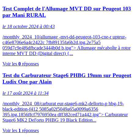
Test Complet de l'Allumage MVT DD sur Peugeot 103
par Mani RURAL
le 18 octobre 2024 à 00:43
/monthly_2024_10/allumage -mvt-dd-peugeot-103-cne-r upteur-
c46e8706e6a4c2422c 7fb89135fa6b2d.jpg.2e75a5
059d7c9e4f6dfbcade3444b0d b.jpg"> Allumage mécaboîte à rotor
interne MVT DD (Digital direct) {...
Voir les
0
réponses
Test du Carburateur Stage6 PHBG 19mm sur Peugeot
Ludix One par Alain
le 17 août 2024 à 11:34
/monthly_2024_08/carburat eur-stage6-mk2-dellorto-p hbg-19-
black-edition-f412 5085a02f5049a65a0099a6356
395.jpg.1856ffcf7976950ea dff382ced71a442.jpg"> Carburateur
Stage6 MK2 Del'orto PHBG 19 Black Edition...
Voir les
1
réponses