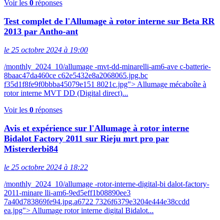
Voir les
0
réponses
Test complet de l'Allumage à rotor interne sur Beta RR
2013 par Antho-ant
le 25 octobre 2024 à 19:00
/monthly_2024_10/allumage -mvt-dd-minarelli-am6-ave c-batterie-
8baac47da460ce c62e5432e8a2068065.jpg.bc
f35d1f8fe9f0bbba45079e151 8021c.jpg"> Allumage mécaboîte à
rotor interne MVT DD (Digital direct)...
Voir les
0
réponses
Avis et expérience sur l'Allumage à rotor interne
Bidalot Factory 2011 sur Rieju mrt pro par
Misterderbi84
le 25 octobre 2024 à 18:22
/monthly_2024_10/allumage -rotor-interne-digital-bi dalot-factory-
2011-minare lli-am6-9ed5eff1b08890ee3
7a40d783869fe94.jpg.a6722 7326f6379e3204e444e38ccdd
ea.jpg"> Allumage rotor interne digital Bidalot...