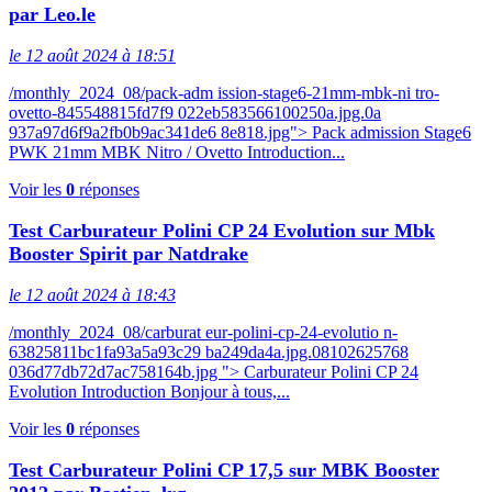
par Leo.le
le 12 août 2024 à 18:51
/monthly_2024_08/pack-adm ission-stage6-21mm-mbk-ni tro-
ovetto-845548815fd7f9 022eb583566100250a.jpg.0a
937a97d6f9a2fb0b9ac341de6 8e818.jpg"> Pack admission Stage6
PWK 21mm MBK Nitro / Ovetto Introduction...
Voir les
0
réponses
Test Carburateur Polini CP 24 Evolution sur Mbk
Booster Spirit par Natdrake
le 12 août 2024 à 18:43
/monthly_2024_08/carburat eur-polini-cp-24-evolutio n-
63825811bc1fa93a5a93c29 ba249da4a.jpg.08102625768
036d77db72d7ac758164b.jpg "> Carburateur Polini CP 24
Evolution Introduction Bonjour à tous,...
Voir les
0
réponses
Test Carburateur Polini CP 17,5 sur MBK Booster