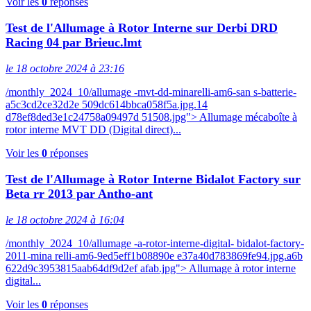
Voir les
0
réponses
Test de l'Allumage à Rotor Interne sur Derbi DRD
Racing 04 par Brieuc.lmt
le 18 octobre 2024 à 23:16
/monthly_2024_10/allumage -mvt-dd-minarelli-am6-san s-batterie-
a5c3cd2ce32d2e 509dc614bbca058f5a.jpg.14
d78ef8ded3e1c24758a09497d 51508.jpg"> Allumage mécaboîte à
rotor interne MVT DD (Digital direct)...
Voir les
0
réponses
Test de l'Allumage à Rotor Interne Bidalot Factory sur
Beta rr 2013 par Antho-ant
le 18 octobre 2024 à 16:04
/monthly_2024_10/allumage -a-rotor-interne-digital- bidalot-factory-
2011-mina relli-am6-9ed5eff1b08890e e37a40d783869fe94.jpg.a6b
622d9c3953815aab64df9d2ef afab.jpg"> Allumage à rotor interne
digital...
Voir les
0
réponses