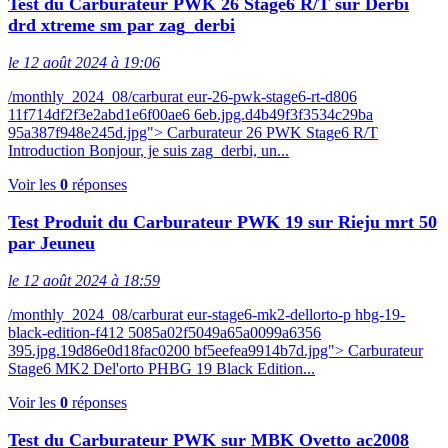
Test du Carburateur PWK 26 Stage6 R/T sur Derbi
drd xtreme sm par zag_derbi
le 12 août 2024 à 19:06
/monthly_2024_08/carburat eur-26-pwk-stage6-rt-d806
11f714df2f3e2abd1e6f00ae6 6eb.jpg.d4b49f3f3534c29ba
95a387f948e245d.jpg"> Carburateur 26 PWK Stage6 R/T
Introduction Bonjour, je suis zag_derbi, un...
Voir les
0
réponses
Test Produit du Carburateur PWK 19 sur Rieju mrt 50
par Jeuneu
le 12 août 2024 à 18:59
/monthly_2024_08/carburat eur-stage6-mk2-dellorto-p hbg-19-
black-edition-f412 5085a02f5049a65a0099a6356
395.jpg.19d86e0d18fac0200 bf5eefea9914b7d.jpg"> Carburateur
Stage6 MK2 Del'orto PHBG 19 Black Edition...
Voir les
0
réponses
Test du Carburateur PWK sur MBK Ovetto ac2008