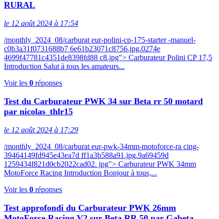
RURAL
le 12 août 2024 à 17:54
/monthly_2024_08/carburat eur-polini-cp-175-starter -manuel-
c0b3a31f0731688b7 6e61b23071c8756.jpg.0274e
4699f47781c4351de8398fd88 c8.jpg"> Carburateur Polini CP 17,5
Introduction Salut à tous les amateurs...
Voir les
0
réponses
Test du Carburateur PWK 34 sur Beta rr 50 motard
par nicolas_thlr15
le 12 août 2024 à 17:29
/monthly_2024_08/carburat eur-pwk-34mm-motoforce-ra cing-
39464149fd945e43ea7d ff1a3b588a91.jpg.9a69459d
1259434f821d0cb2022cad02. jpg"> Carburateur PWK 34mm
MotoForce Racing Introduction Bonjour à tous,...
Voir les
0
réponses
Test approfondi du Carburateur PWK 26mm
MotoForce Racing V2 sur Beta RR 50 par Gabeta