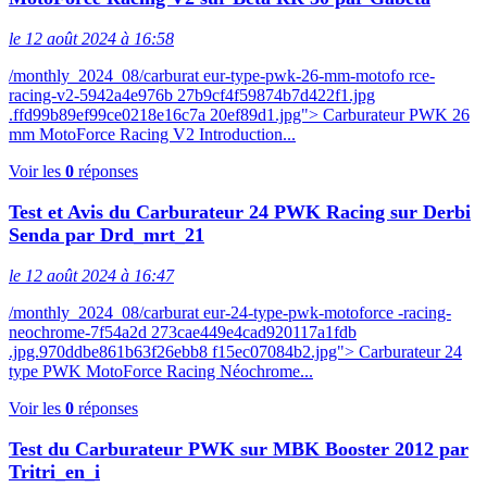
le 12 août 2024 à 16:58
/monthly_2024_08/carburat eur-type-pwk-26-mm-motofo rce-
racing-v2-5942a4e976b 27b9cf4f59874b7d422f1.jpg
.ffd99b89ef99ce0218e16c7a 20ef89d1.jpg"> Carburateur PWK 26
mm MotoForce Racing V2 Introduction...
Voir les
0
réponses
Test et Avis du Carburateur 24 PWK Racing sur Derbi
Senda par Drd_mrt_21
le 12 août 2024 à 16:47
/monthly_2024_08/carburat eur-24-type-pwk-motoforce -racing-
neochrome-7f54a2d 273cae449e4cad920117a1fdb
.jpg.970ddbe861b63f26ebb8 f15ec07084b2.jpg"> Carburateur 24
type PWK MotoForce Racing Néochrome...
Voir les
0
réponses
Test du Carburateur PWK sur MBK Booster 2012 par
Tritri_en_i