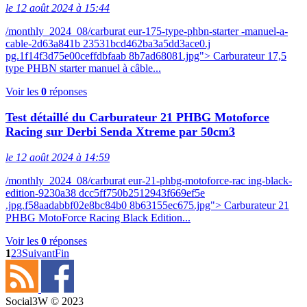
le 12 août 2024 à 15:44
/monthly_2024_08/carburat eur-175-type-phbn-starter -manuel-a-
cable-2d63a841b 23531bcd462ba3a5dd3ace0.j
pg.1f14f3d75e00ceffdbfaab 8b7ad68081.jpg"> Carburateur 17,5
type PHBN starter manuel à câble...
Voir les
0
réponses
Test détaillé du Carburateur 21 PHBG Motoforce
Racing sur Derbi Senda Xtreme par 50cm3
le 12 août 2024 à 14:59
/monthly_2024_08/carburat eur-21-phbg-motoforce-rac ing-black-
edition-9230a38 dcc5ff750b2512943f669ef5e
.jpg.f58aadabbf02e8bc84b0 8b63155ec675.jpg"> Carburateur 21
PHBG MotoForce Racing Black Edition...
Voir les
0
réponses
1
2
3
Suivant
Fin
Social3W © 2023