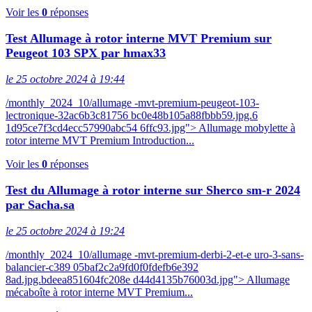
Voir les
0
réponses
Test Allumage à rotor interne MVT Premium sur
Peugeot 103 SPX par hmax33
le 25 octobre 2024 à 19:44
/monthly_2024_10/allumage -mvt-premium-peugeot-103-
lectronique-32ac6b3c81756 bc0e48b105a88fbbb59.jpg.6
1d95ce7f3cd4ecc57990abc54 6ffc93.jpg"> Allumage mobylette à
rotor interne MVT Premium Introduction...
Voir les
0
réponses
Test du Allumage à rotor interne sur Sherco sm-r 2024
par Sacha.sa
le 25 octobre 2024 à 19:24
/monthly_2024_10/allumage -mvt-premium-derbi-2-et-e uro-3-sans-
balancier-c389 05baf2c2a9fd0f0fdefb6e392
8ad.jpg.bdeea851604fc208e d44d4135b76003d.jpg"> Allumage
mécaboîte à rotor interne MVT Premium...