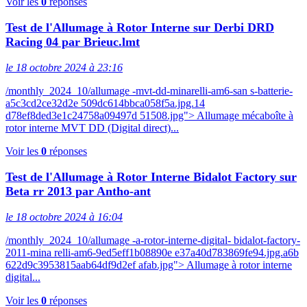
Voir les
0
réponses
Test de l'Allumage à Rotor Interne sur Derbi DRD
Racing 04 par Brieuc.lmt
le 18 octobre 2024 à 23:16
/monthly_2024_10/allumage -mvt-dd-minarelli-am6-san s-batterie-
a5c3cd2ce32d2e 509dc614bbca058f5a.jpg.14
d78ef8ded3e1c24758a09497d 51508.jpg"> Allumage mécaboîte à
rotor interne MVT DD (Digital direct)...
Voir les
0
réponses
Test de l'Allumage à Rotor Interne Bidalot Factory sur
Beta rr 2013 par Antho-ant
le 18 octobre 2024 à 16:04
/monthly_2024_10/allumage -a-rotor-interne-digital- bidalot-factory-
2011-mina relli-am6-9ed5eff1b08890e e37a40d783869fe94.jpg.a6b
622d9c3953815aab64df9d2ef afab.jpg"> Allumage à rotor interne
digital...
Voir les
0
réponses