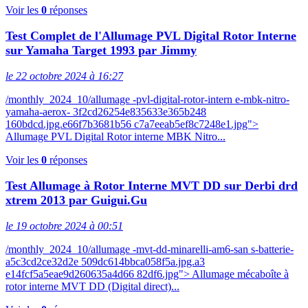
Voir les
0
réponses
Test Complet de l'Allumage PVL Digital Rotor Interne
sur Yamaha Target 1993 par Jimmy
le 22 octobre 2024 à 16:27
/monthly_2024_10/allumage -pvl-digital-rotor-intern e-mbk-nitro-
yamaha-aerox- 3f2cd26254e835633e365b248
160bdcd.jpg.e66f7b3681b56 c7a7eeab5ef8c7248e1.jpg">
Allumage PVL Digital Rotor interne MBK Nitro...
Voir les
0
réponses
Test Allumage à Rotor Interne MVT DD sur Derbi drd
xtrem 2013 par Guigui.Gu
le 19 octobre 2024 à 00:51
/monthly_2024_10/allumage -mvt-dd-minarelli-am6-san s-batterie-
a5c3cd2ce32d2e 509dc614bbca058f5a.jpg.a3
e14fcf5a5eae9d260635a4d66 82df6.jpg"> Allumage mécaboîte à
rotor interne MVT DD (Digital direct)...