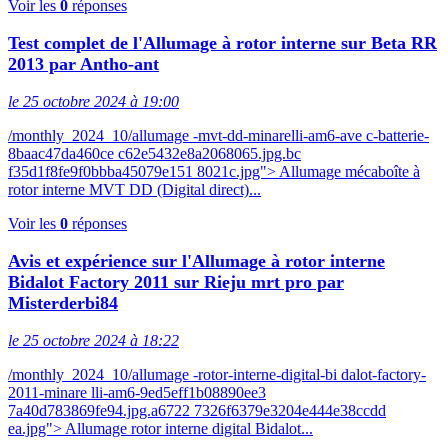
Voir les
0
réponses
Test complet de l'Allumage à rotor interne sur Beta RR
2013 par Antho-ant
le 25 octobre 2024 à 19:00
/monthly_2024_10/allumage -mvt-dd-minarelli-am6-ave c-batterie-
8baac47da460ce c62e5432e8a2068065.jpg.bc
f35d1f8fe9f0bbba45079e151 8021c.jpg"> Allumage mécaboîte à
rotor interne MVT DD (Digital direct)...
Voir les
0
réponses
Avis et expérience sur l'Allumage à rotor interne
Bidalot Factory 2011 sur Rieju mrt pro par
Misterderbi84
le 25 octobre 2024 à 18:22
/monthly_2024_10/allumage -rotor-interne-digital-bi dalot-factory-
2011-minare lli-am6-9ed5eff1b08890ee3
7a40d783869fe94.jpg.a6722 7326f6379e3204e444e38ccdd
ea.jpg"> Allumage rotor interne digital Bidalot...