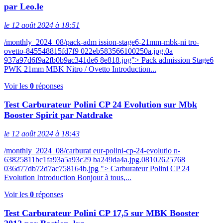
par Leo.le
le 12 août 2024 à 18:51
/monthly_2024_08/pack-adm ission-stage6-21mm-mbk-ni tro-
ovetto-845548815fd7f9 022eb583566100250a.jpg.0a
937a97d6f9a2fb0b9ac341de6 8e818.jpg"> Pack admission Stage6
PWK 21mm MBK Nitro / Ovetto Introduction...
Voir les
0
réponses
Test Carburateur Polini CP 24 Evolution sur Mbk
Booster Spirit par Natdrake
le 12 août 2024 à 18:43
/monthly_2024_08/carburat eur-polini-cp-24-evolutio n-
63825811bc1fa93a5a93c29 ba249da4a.jpg.08102625768
036d77db72d7ac758164b.jpg "> Carburateur Polini CP 24
Evolution Introduction Bonjour à tous,...
Voir les
0
réponses
Test Carburateur Polini CP 17,5 sur MBK Booster