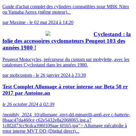
Guide d'achat complet des cylindres compatibles pour MBK Nitro
ou Yamaha Aerox (même moteur)...
par
Maxime
-
le 02 mai 2024 à 14:20
Cyclostand : la
folie des accessoires cyclomoteurs Peugeot 103 des
années 1980 !
Peugeot Motocycles, précurseur du custom sur mobylette, avec les
catalogues Cyclostand dans les années 1980.
par
mobcustom
-
le 26 janvier 2024 à 23:39
Test Complet Allumage à rotor interne sur Beta 50 rr
2017 par Antoine.an
le 26 octobre 2024 à 02:39
/monthly_2024_10/allumage -mvt-dd-minarelli-am6-ave c-batterie-
8baac47da460ce c62e5432e8a2068065.jpg.a7
1c8f2d73cc9cdca396f109aae 6f1b5.jpg"> Allumage mécaboîte à
rotor interne MVT DD (Digital direct)...