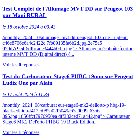
Test Complet de l'Allumage MVT DD sur Peugeot 103
par Mani RURAL
le 18 octobre 2024 à 00:43
/monthly_2024_10/allumage -mvt-dd-peugeot-103-cne-r upteur-
c46e8706e6a4c2422c 7fb89135fa6b2d.jpg.2e75a5
059d7c9e4f6dfbcade3444b0d b.jpg"> Allumage mécaboîte à rotor
interne MVT DD (Digital direct) {...
Voir les
0
réponses
Test du Carburateur Stage6 PHBG 19mm sur Peugeot
Ludix One par Alain
le 17 août 2024 à 11:34
/monthly_2024_08/carburat eur-stage6-mk2-dellorto-p hbg-19-
black-edition-f412 5085a02f5049a65a0099a6356
395.jpg.1856ffcf7976950ea dff382ced71a442.jpg"> Carburateur
Stage6 MK2 Del'orto PHBG 19 Black Edition...
Voir les
1
réponses