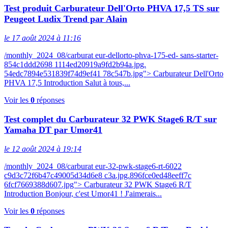
Test produit Carburateur Dell'Orto PHVA 17,5 TS sur
Peugeot Ludix Trend par Alain
le 17 août 2024 à 11:16
/monthly_2024_08/carburat eur-dellorto-phva-175-ed- sans-starter-
854c1ddd2698 1114ed20919a9fd2b94a.jpg.
54edc7894e531839f74d9ef41 78c547b.jpg"> Carburateur Dell'Orto
PHVA 17,5 Introduction Salut à tous,...
Voir les
0
réponses
Test complet du Carburateur 32 PWK Stage6 R/T sur
Yamaha DT par Umor41
le 12 août 2024 à 19:14
/monthly_2024_08/carburat eur-32-pwk-stage6-rt-6022
c9d3c72f6b47c49005d34d6e8 c3a.jpg.896fce0ed48eeff7c
6fcf7669388d607.jpg"> Carburateur 32 PWK Stage6 R/T
Introduction Bonjour, c'est Umor41 ! J'aimerais...
Voir les
0
réponses