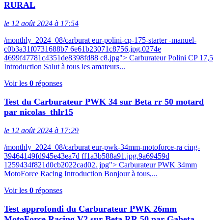
RURAL
le 12 août 2024 à 17:54
/monthly_2024_08/carburat eur-polini-cp-175-starter -manuel-
c0b3a31f0731688b7 6e61b23071c8756.jpg.0274e
4699f47781c4351de8398fd88 c8.jpg"> Carburateur Polini CP 17,5
Introduction Salut à tous les amateurs...
Voir les
0
réponses
Test du Carburateur PWK 34 sur Beta rr 50 motard
par nicolas_thlr15
le 12 août 2024 à 17:29
/monthly_2024_08/carburat eur-pwk-34mm-motoforce-ra cing-
39464149fd945e43ea7d ff1a3b588a91.jpg.9a69459d
1259434f821d0cb2022cad02. jpg"> Carburateur PWK 34mm
MotoForce Racing Introduction Bonjour à tous,...
Voir les
0
réponses
Test approfondi du Carburateur PWK 26mm
MotoForce Racing V2 sur Beta RR 50 par Gabeta