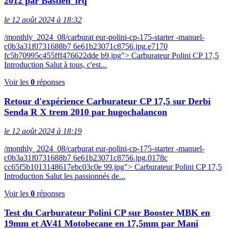
2012 par Bastien_lrq
le 12 août 2024 à 18:32
/monthly_2024_08/carburat eur-polini-cp-175-starter -manuel-
c0b3a31f0731688b7 6e61b23071c8756.jpg.e7170
fc5b70995c455fff476622dde b9.jpg"> Carburateur Polini CP 17,5
Introduction Salut à tous, c'est...
Voir les
0
réponses
Retour d'expérience Carburateur CP 17,5 sur Derbi
Senda R X trem 2010 par hugochalancon
le 12 août 2024 à 18:19
/monthly_2024_08/carburat eur-polini-cp-175-starter -manuel-
c0b3a31f0731688b7 6e61b23071c8756.jpg.0178c
cc65f5b1013148617ebc03c0e 99.jpg"> Carburateur Polini CP 17,5
Introduction Salut les passionnés de...
Voir les
0
réponses
Test du Carburateur Polini CP sur Booster MBK en
19mm et AV41 Motobecane en 17,5mm par Mani