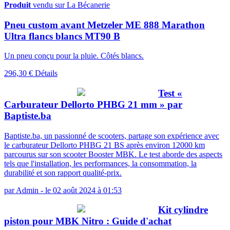
Produit
vendu sur La Bécanerie
Pneu custom avant Metzeler ME 888 Marathon
Ultra flancs blancs MT90 B
Un pneu conçu pour la pluie. Côtés blancs.
296,30 €
Détails
Test «
Carburateur Dellorto PHBG 21 mm » par
Baptiste.ba
Baptiste.ba, un passionné de scooters, partage son expérience avec
le carburateur Dellorto PHBG 21 BS après environ 12000 km
parcourus sur son scooter Booster MBK. Le test aborde des aspects
tels que l'installation, les performances, la consommation, la
durabilité et son rapport qualité-prix.
par
Admin
-
le 02 août 2024 à 01:53
Kit cylindre
piston pour MBK Nitro : Guide d'achat