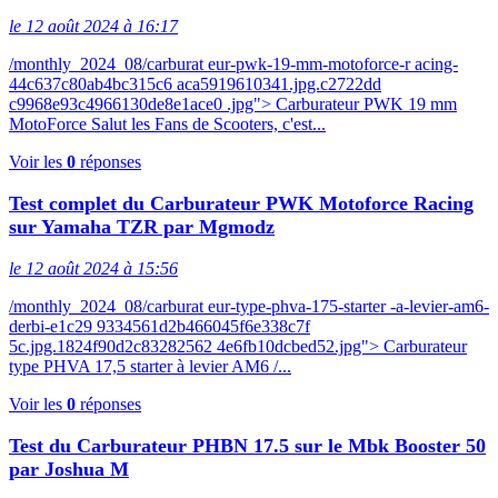
le 12 août 2024 à 16:17
/monthly_2024_08/carburat eur-pwk-19-mm-motoforce-r acing-
44c637c80ab4bc315c6 aca5919610341.jpg.c2722dd
c9968e93c4966130de8e1ace0 .jpg"> Carburateur PWK 19 mm
MotoForce Salut les Fans de Scooters, c'est...
Voir les
0
réponses
Test complet du Carburateur PWK Motoforce Racing
sur Yamaha TZR par Mgmodz
le 12 août 2024 à 15:56
/monthly_2024_08/carburat eur-type-phva-175-starter -a-levier-am6-
derbi-e1c29 9334561d2b466045f6e338c7f
5c.jpg.1824f90d2c83282562 4e6fb10dcbed52.jpg"> Carburateur
type PHVA 17,5 starter à levier AM6 /...
Voir les
0
réponses
Test du Carburateur PHBN 17.5 sur le Mbk Booster 50
par Joshua M