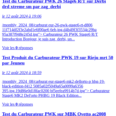
Test du Carburateur PWK 26 Stage6 R/T sur Derbi
drd xtreme sm par zag_derbi
le 12 août 2024 à 19:06
/monthly_2024_08/carburat eur-26-pwk-stage6-rt-d806
11f714df2f3e2abd1e6f00ae6 6eb.jpg.d4b49f3f3534c29ba
95a387f948e245d.jpg"> Carburateur 26 PWK Stage6 R/T
Introduction Bonjour, je suis zag_derbi, un...
Voir les
0
réponses
Test Produit du Carburateur PWK 19 sur Rieju mrt 50
par Jeuneu
le 12 août 2024 à 18:59
/monthly_2024_08/carburat eur-stage6-mk2-dellorto-p hbg-19-
black-edition-f412 5085a02f5049a65a0099a6356
395.jpg.19d86e0d18fac0200 bf5eefea9914b7d.jpg"> Carburateur
Stage6 MK2 Del'orto PHBG 19 Black Edition...
Voir les
0
réponses
Test du Carburateur PWK sur MBK Ovetto ac2008