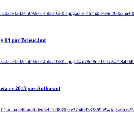
a5c3cd2ce32d2e 509dc614bbca058f5a.jpg.a3 e14fcf5a5eae9d260635a4d6
g 04 par Brieuc.lmt
-a5c3cd2ce32d2e 509dc614bbca058f5a.jpg.14 d78ef8ded3e1c24758a094
Beta rr 2013 par Antho-ant
ry-2011-mina relli-am6-9ed5eff1b08890e e37a40d783869fe94.jpg.a6b 62