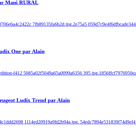
 par Mani RURAL
e8706e6a4c2422c 7fb89135fa6b2d.jpg.2e75a5 059d7c9e4f6dfbcade3444
udix One par Alain
k-edition-f412 5085a02f5049a65a0099a6356 395.jpg.1856ffcf7976950
eugeot Ludix Trend par Alain
r-854c1ddd2698 1114ed20919a9fd2b94a.jpg. 54edc7894e531839f74d9ef41