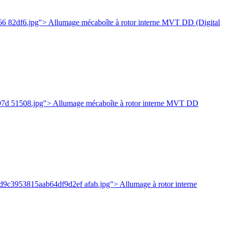
6 82df6.jpg"> Allumage mécaboîte à rotor interne MVT DD (Digital
97d 51508.jpg"> Allumage mécaboîte à rotor interne MVT DD
2d9c3953815aab64df9d2ef afab.jpg"> Allumage à rotor interne