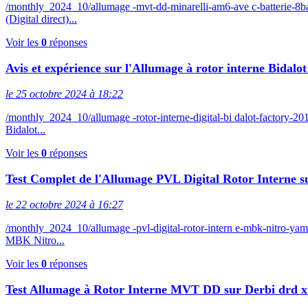
/monthly_2024_10/allumage -mvt-dd-minarelli-am6-ave c-batterie
(Digital direct)...
Voir les
0
réponses
Avis et expérience sur l'Allumage à rotor interne Bidal
le 25 octobre 2024 à 18:22
/monthly_2024_10/allumage -rotor-interne-digital-bi dalot-factory
Bidalot...
Voir les
0
réponses
Test Complet de l'Allumage PVL Digital Rotor Interne
le 22 octobre 2024 à 16:27
/monthly_2024_10/allumage -pvl-digital-rotor-intern e-mbk-nitro
MBK Nitro...
Voir les
0
réponses
Test Allumage à Rotor Interne MVT DD sur Derbi drd 