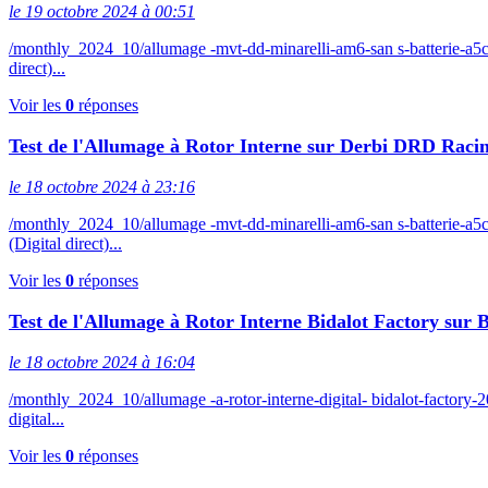
le 19 octobre 2024 à 00:51
/monthly_2024_10/allumage -mvt-dd-minarelli-am6-san s-batterie-
direct)...
Voir les
0
réponses
Test de l'Allumage à Rotor Interne sur Derbi DRD Racin
le 18 octobre 2024 à 23:16
/monthly_2024_10/allumage -mvt-dd-minarelli-am6-san s-batterie
(Digital direct)...
Voir les
0
réponses
Test de l'Allumage à Rotor Interne Bidalot Factory sur 
le 18 octobre 2024 à 16:04
/monthly_2024_10/allumage -a-rotor-interne-digital- bidalot-facto
digital...
Voir les
0
réponses