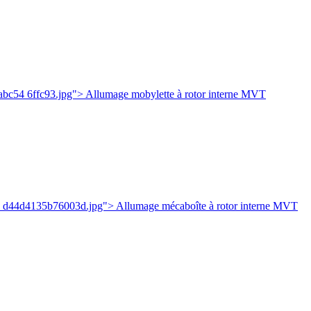
c54 6ffc93.jpg"> Allumage mobylette à rotor interne MVT
e d44d4135b76003d.jpg"> Allumage mécaboîte à rotor interne MVT