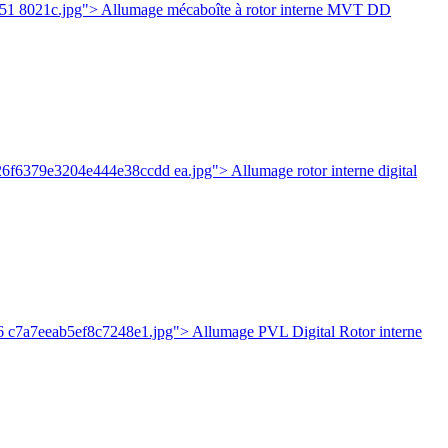
51 8021c.jpg"> Allumage mécaboîte à rotor interne MVT DD
26f6379e3204e444e38ccdd ea.jpg"> Allumage rotor interne digital
6 c7a7eeab5ef8c7248e1.jpg"> Allumage PVL Digital Rotor interne