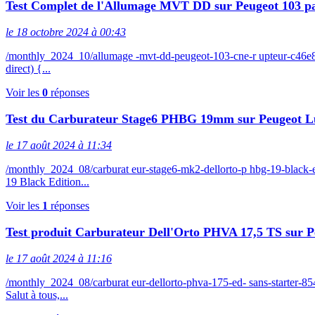
Test Complet de l'Allumage MVT DD sur Peugeot 103
le 18 octobre 2024 à 00:43
/monthly_2024_10/allumage -mvt-dd-peugeot-103-cne-r upteur-c46
direct) {...
Voir les
0
réponses
Test du Carburateur Stage6 PHBG 19mm sur Peugeot L
le 17 août 2024 à 11:34
/monthly_2024_08/carburat eur-stage6-mk2-dellorto-p hbg-19-blac
19 Black Edition...
Voir les
1
réponses
Test produit Carburateur Dell'Orto PHVA 17,5 TS sur P
le 17 août 2024 à 11:16
/monthly_2024_08/carburat eur-dellorto-phva-175-ed- sans-starte
Salut à tous,...