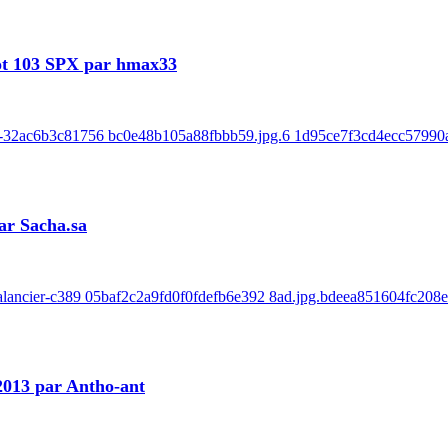
ot 103 SPX par hmax33
e-32ac6b3c81756 bc0e48b105a88fbbb59.jpg.6 1d95ce7f3cd4ecc57990ab
ar Sacha.sa
balancier-c389 05baf2c2a9fd0f0fdefb6e392 8ad.jpg.bdeea851604fc208
 2013 par Antho-ant