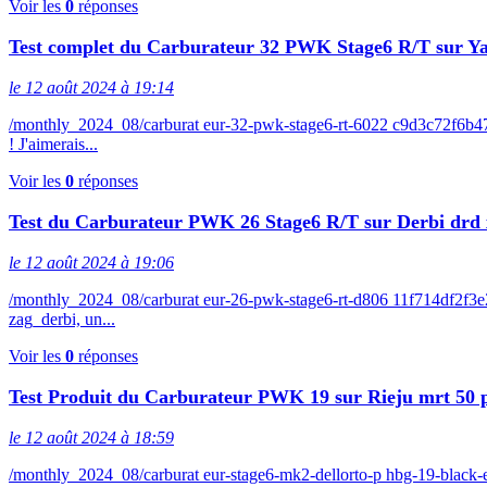
Voir les
0
réponses
Test complet du Carburateur 32 PWK Stage6 R/T sur 
le 12 août 2024 à 19:14
/monthly_2024_08/carburat eur-32-pwk-stage6-rt-6022 c9d3c72f6b4
! J'aimerais...
Voir les
0
réponses
Test du Carburateur PWK 26 Stage6 R/T sur Derbi drd 
le 12 août 2024 à 19:06
/monthly_2024_08/carburat eur-26-pwk-stage6-rt-d806 11f714df2f3
zag_derbi, un...
Voir les
0
réponses
Test Produit du Carburateur PWK 19 sur Rieju mrt 50 
le 12 août 2024 à 18:59
/monthly_2024_08/carburat eur-stage6-mk2-dellorto-p hbg-19-bla