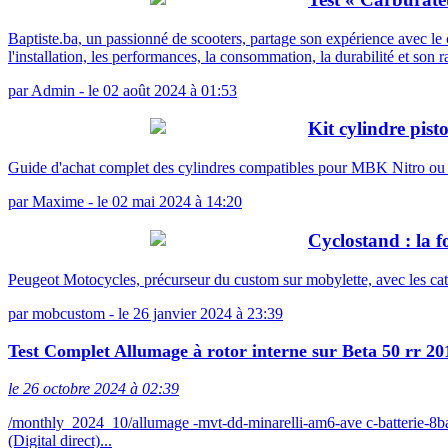
Baptiste.ba, un passionné de scooters, partage son expérience avec 
l'installation, les performances, la consommation, la durabilité et son r
par
Admin
-
le 02 août 2024 à 01:53
Kit cylindre pis
Guide d'achat complet des cylindres compatibles pour MBK Nitro o
par
Maxime
-
le 02 mai 2024 à 14:20
Cyclostand : la f
Peugeot Motocycles, précurseur du custom sur mobylette, avec les ca
par
mobcustom
-
le 26 janvier 2024 à 23:39
Test Complet Allumage à rotor interne sur Beta 50 rr 20
le 26 octobre 2024 à 02:39
/monthly_2024_10/allumage -mvt-dd-minarelli-am6-ave c-batterie-
(Digital direct)...