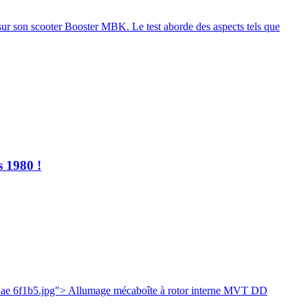
ur son scooter Booster MBK. Le test aborde des aspects tels que
s 1980 !
ae 6f1b5.jpg"> Allumage mécaboîte à rotor interne MVT DD