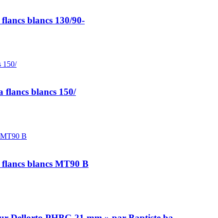
lancs blancs 130/90-
 flancs blancs 150/
 flancs blancs MT90 B
eur Dellorto PHBG 21 mm » par Baptiste.ba