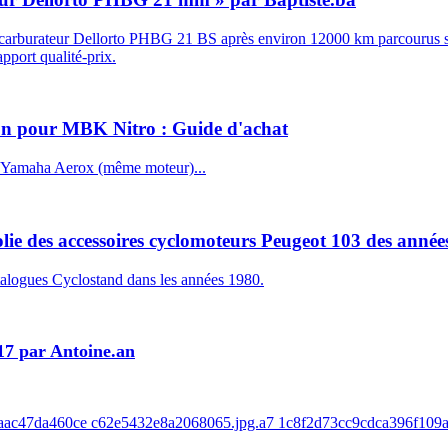
le carburateur Dellorto PHBG 21 BS après environ 12000 km parcourus s
apport qualité-prix.
ton pour MBK Nitro : Guide d'achat
u Yamaha Aerox (même moteur)...
olie des accessoires cyclomoteurs Peugeot 103 des année
talogues Cyclostand dans les années 1980.
17 par Antoine.an
8baac47da460ce c62e5432e8a2068065.jpg.a7 1c8f2d73cc9cdca396f109a