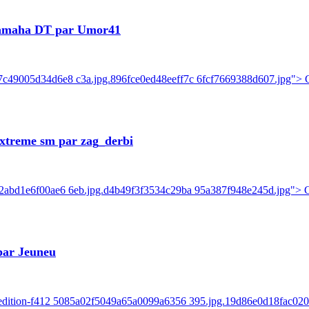
Yamaha DT par Umor41
7c49005d34d6e8 c3a.jpg.896fce0ed48eeff7c 6fcf7669388d607.jpg"> C
xtreme sm par zag_derbi
e2abd1e6f00ae6 6eb.jpg.d4b49f3f3534c29ba 95a387f948e245d.jpg"> Ca
par Jeuneu
ck-edition-f412 5085a02f5049a65a0099a6356 395.jpg.19d86e0d18fac0