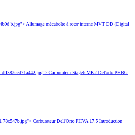
b0d b.jpg"> Allumage mécaboîte à rotor interne MVT DD (Digital
ea dff382ced71a442.jpg"> Carburateur Stage6 MK2 Del'orto PHBG
 78c547b.jpg"> Carburateur Dell'Orto PHVA 17,5 Introduction