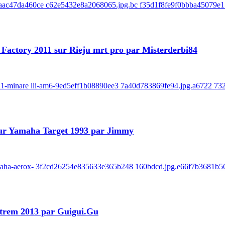
-8baac47da460ce c62e5432e8a2068065.jpg.bc f35d1f8fe9f0bbba45079e1
ot Factory 2011 sur Rieju mrt pro par Misterderbi84
-2011-minare lli-am6-9ed5eff1b08890ee3 7a40d783869fe94.jpg.a6722 73
 sur Yamaha Target 1993 par Jimmy
-yamaha-aerox- 3f2cd26254e835633e365b248 160bdcd.jpg.e66f7b3681b5
xtrem 2013 par Guigui.Gu