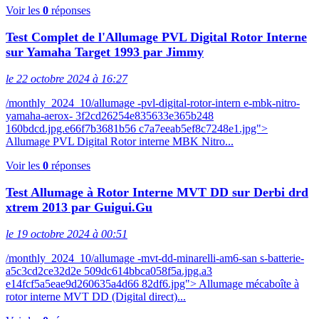
Voir les
0
réponses
Test Complet de l'Allumage PVL Digital Rotor Interne
sur Yamaha Target 1993 par Jimmy
le 22 octobre 2024 à 16:27
/monthly_2024_10/allumage -pvl-digital-rotor-intern e-mbk-nitro-
yamaha-aerox- 3f2cd26254e835633e365b248
160bdcd.jpg.e66f7b3681b56 c7a7eeab5ef8c7248e1.jpg">
Allumage PVL Digital Rotor interne MBK Nitro...
Voir les
0
réponses
Test Allumage à Rotor Interne MVT DD sur Derbi drd
xtrem 2013 par Guigui.Gu
le 19 octobre 2024 à 00:51
/monthly_2024_10/allumage -mvt-dd-minarelli-am6-san s-batterie-
a5c3cd2ce32d2e 509dc614bbca058f5a.jpg.a3
e14fcf5a5eae9d260635a4d66 82df6.jpg"> Allumage mécaboîte à
rotor interne MVT DD (Digital direct)...