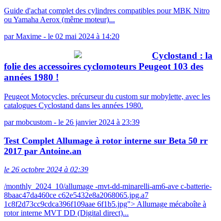
Guide d'achat complet des cylindres compatibles pour MBK Nitro
ou Yamaha Aerox (même moteur)...
par
Maxime
-
le 02 mai 2024 à 14:20
Cyclostand : la
folie des accessoires cyclomoteurs Peugeot 103 des
années 1980 !
Peugeot Motocycles, précurseur du custom sur mobylette, avec les
catalogues Cyclostand dans les années 1980.
par
mobcustom
-
le 26 janvier 2024 à 23:39
Test Complet Allumage à rotor interne sur Beta 50 rr
2017 par Antoine.an
le 26 octobre 2024 à 02:39
/monthly_2024_10/allumage -mvt-dd-minarelli-am6-ave c-batterie-
8baac47da460ce c62e5432e8a2068065.jpg.a7
1c8f2d73cc9cdca396f109aae 6f1b5.jpg"> Allumage mécaboîte à
rotor interne MVT DD (Digital direct)...