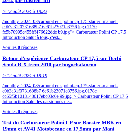
2012 par Bastien_lrq
le 12 août 2024 à 18:32
/monthly_2024_08/carburat eur-polini-cp-175-starter -manuel-
c0b3a31f0731688b7 6e61b23071c8756.jpg.e7170
fc5b70995c455fff476622dde b9.jpg"> Carburateur Polini CP 17,5
Introduction Salut à tous, c'est...
Voir les
0
réponses
Retour d'expérience Carburateur CP 17,5 sur Derbi
Senda R X trem 2010 par hugochalancon
le 12 août 2024 à 18:19
/monthly_2024_08/carburat eur-polini-cp-175-starter -manuel-
c0b3a31f0731688b7 6e61b23071c8756.jpg.0178c
cc65f5b1013148617ebc03c0e 99.jpg"> Carburateur Polini CP 17,5
Introduction Salut les passionnés de...
Voir les
0
réponses
Test du Carburateur Polini CP sur Booster MBK en
19mm et AV41 Motobecane en 17,5mm par Mani