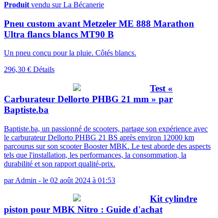
Produit
vendu sur La Bécanerie
Pneu custom avant Metzeler ME 888 Marathon
Ultra flancs blancs MT90 B
Un pneu conçu pour la pluie. Côtés blancs.
296,30 €
Détails
Test «
Carburateur Dellorto PHBG 21 mm » par
Baptiste.ba
Baptiste.ba, un passionné de scooters, partage son expérience avec
le carburateur Dellorto PHBG 21 BS après environ 12000 km
parcourus sur son scooter Booster MBK. Le test aborde des aspects
tels que l'installation, les performances, la consommation, la
durabilité et son rapport qualité-prix.
par
Admin
-
le 02 août 2024 à 01:53
Kit cylindre
piston pour MBK Nitro : Guide d'achat