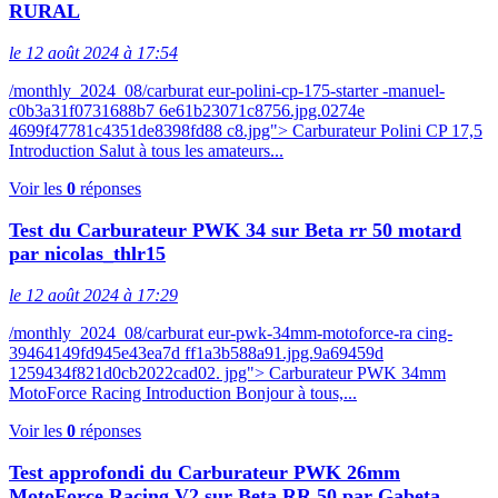
RURAL
le 12 août 2024 à 17:54
/monthly_2024_08/carburat eur-polini-cp-175-starter -manuel-
c0b3a31f0731688b7 6e61b23071c8756.jpg.0274e
4699f47781c4351de8398fd88 c8.jpg"> Carburateur Polini CP 17,5
Introduction Salut à tous les amateurs...
Voir les
0
réponses
Test du Carburateur PWK 34 sur Beta rr 50 motard
par nicolas_thlr15
le 12 août 2024 à 17:29
/monthly_2024_08/carburat eur-pwk-34mm-motoforce-ra cing-
39464149fd945e43ea7d ff1a3b588a91.jpg.9a69459d
1259434f821d0cb2022cad02. jpg"> Carburateur PWK 34mm
MotoForce Racing Introduction Bonjour à tous,...
Voir les
0
réponses
Test approfondi du Carburateur PWK 26mm
MotoForce Racing V2 sur Beta RR 50 par Gabeta