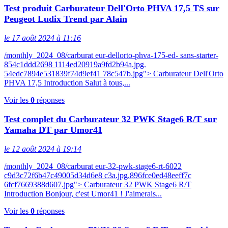
Test produit Carburateur Dell'Orto PHVA 17,5 TS sur
Peugeot Ludix Trend par Alain
le 17 août 2024 à 11:16
/monthly_2024_08/carburat eur-dellorto-phva-175-ed- sans-starter-
854c1ddd2698 1114ed20919a9fd2b94a.jpg.
54edc7894e531839f74d9ef41 78c547b.jpg"> Carburateur Dell'Orto
PHVA 17,5 Introduction Salut à tous,...
Voir les
0
réponses
Test complet du Carburateur 32 PWK Stage6 R/T sur
Yamaha DT par Umor41
le 12 août 2024 à 19:14
/monthly_2024_08/carburat eur-32-pwk-stage6-rt-6022
c9d3c72f6b47c49005d34d6e8 c3a.jpg.896fce0ed48eeff7c
6fcf7669388d607.jpg"> Carburateur 32 PWK Stage6 R/T
Introduction Bonjour, c'est Umor41 ! J'aimerais...
Voir les
0
réponses