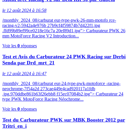
le 12 août 2024 à 16:58
/monthly_2024_08/carburat eur-type-pwk-26-mm-motofo rce-
racing-v2-5942a4e976b 27b9cf4f59874b7d422f1.jpg
.ffd99b89ef99ce0218e16c7a 20ef89d1.jpg"> Carburateur PWK 26
mm MotoForce Racing V2 Introduction...
Voir les
0
réponses
Test et Avis du Carburateur 24 PWK Racing sur Derbi
Senda par Drd_mrt_21
le 12 août 2024 à 16:47
/monthly_2024_08/carburat eur-24-type-pwk-motoforce -racing-
neochrome-7f54a2d 273cae449e4cad920117a1fdb
.jpg.970ddbe861b63f26ebb8 f15ec07084b2.jpg"> Carburateur 24
type PWK MotoForce Racing Néochrome...
Voir les
0
réponses
Test du Carburateur PWK sur MBK Booster 2012 par
Tritri_en_i