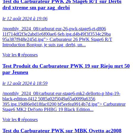
Test du Carburateur PWK 26 Stage6 R/T sur Derbi
drd xtreme sm par zag_derbi
le 12 août 2024 à 19:06
/monthly_2024_08/carburat eur-26-pwk-stage6-rt-d806
11f714df2f3e2abd1e6f00ae6 6eb.jpg.d4b49f3f3534c29ba
95a387f948e245d.jpg"> Carburateur 26 PWK Stage6 R/T
Introduction Bonjour, je suis zag_derbi, un...
Voir les
0
réponses
Test Produit du Carburateur PWK 19 sur Rieju mrt 50
par Jeuneu
le 12 août 2024 à 18:59
/monthly_2024_08/carburat eur-stage6-mk2-dellorto-p hbg-19-
black-edition-f412 5085a02f5049a65a0099a6356
395.jpg.19d86e0d18fac0200 bf5eefea9914b7d.jpg"> Carburateur
Stage6 MK2 Del'orto PHBG 19 Black Edition...
Voir les
0
réponses
Test du Carburateur PWK sur MBK Ovetto ac2008