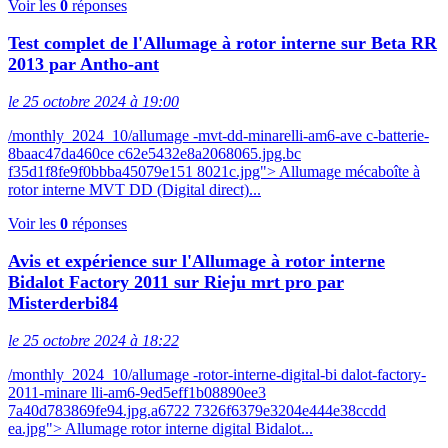
Voir les
0
réponses
Test complet de l'Allumage à rotor interne sur Beta RR
2013 par Antho-ant
le 25 octobre 2024 à 19:00
/monthly_2024_10/allumage -mvt-dd-minarelli-am6-ave c-batterie-
8baac47da460ce c62e5432e8a2068065.jpg.bc
f35d1f8fe9f0bbba45079e151 8021c.jpg"> Allumage mécaboîte à
rotor interne MVT DD (Digital direct)...
Voir les
0
réponses
Avis et expérience sur l'Allumage à rotor interne
Bidalot Factory 2011 sur Rieju mrt pro par
Misterderbi84
le 25 octobre 2024 à 18:22
/monthly_2024_10/allumage -rotor-interne-digital-bi dalot-factory-
2011-minare lli-am6-9ed5eff1b08890ee3
7a40d783869fe94.jpg.a6722 7326f6379e3204e444e38ccdd
ea.jpg"> Allumage rotor interne digital Bidalot...