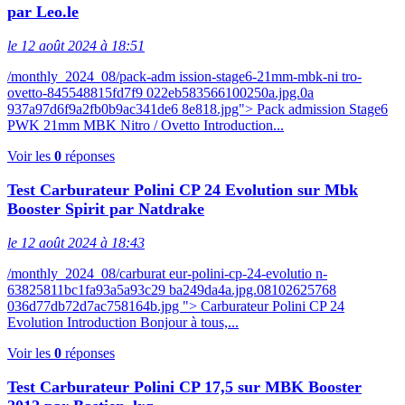
par Leo.le
le 12 août 2024 à 18:51
/monthly_2024_08/pack-adm ission-stage6-21mm-mbk-ni tro-
ovetto-845548815fd7f9 022eb583566100250a.jpg.0a
937a97d6f9a2fb0b9ac341de6 8e818.jpg"> Pack admission Stage6
PWK 21mm MBK Nitro / Ovetto Introduction...
Voir les
0
réponses
Test Carburateur Polini CP 24 Evolution sur Mbk
Booster Spirit par Natdrake
le 12 août 2024 à 18:43
/monthly_2024_08/carburat eur-polini-cp-24-evolutio n-
63825811bc1fa93a5a93c29 ba249da4a.jpg.08102625768
036d77db72d7ac758164b.jpg "> Carburateur Polini CP 24
Evolution Introduction Bonjour à tous,...
Voir les
0
réponses
Test Carburateur Polini CP 17,5 sur MBK Booster