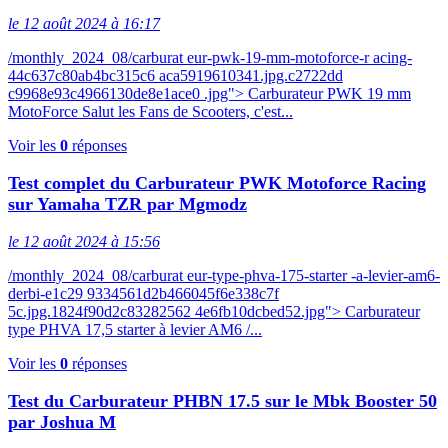
le 12 août 2024 à 16:17
/monthly_2024_08/carburat eur-pwk-19-mm-motoforce-r acing-
44c637c80ab4bc315c6 aca5919610341.jpg.c2722dd
c9968e93c4966130de8e1ace0 .jpg"> Carburateur PWK 19 mm
MotoForce Salut les Fans de Scooters, c'est...
Voir les
0
réponses
Test complet du Carburateur PWK Motoforce Racing
sur Yamaha TZR par Mgmodz
le 12 août 2024 à 15:56
/monthly_2024_08/carburat eur-type-phva-175-starter -a-levier-am6-
derbi-e1c29 9334561d2b466045f6e338c7f
5c.jpg.1824f90d2c83282562 4e6fb10dcbed52.jpg"> Carburateur
type PHVA 17,5 starter à levier AM6 /...
Voir les
0
réponses
Test du Carburateur PHBN 17.5 sur le Mbk Booster 50
par Joshua M