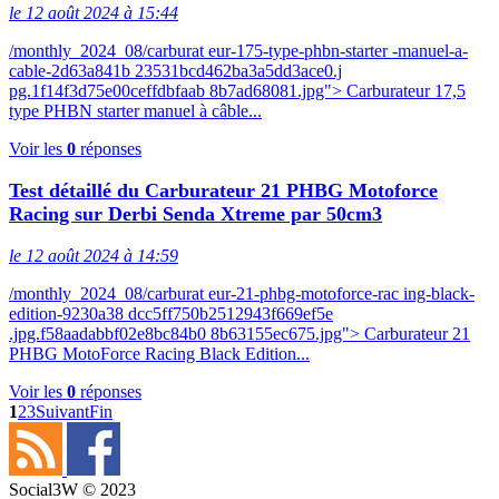
le 12 août 2024 à 15:44
/monthly_2024_08/carburat eur-175-type-phbn-starter -manuel-a-
cable-2d63a841b 23531bcd462ba3a5dd3ace0.j
pg.1f14f3d75e00ceffdbfaab 8b7ad68081.jpg"> Carburateur 17,5
type PHBN starter manuel à câble...
Voir les
0
réponses
Test détaillé du Carburateur 21 PHBG Motoforce
Racing sur Derbi Senda Xtreme par 50cm3
le 12 août 2024 à 14:59
/monthly_2024_08/carburat eur-21-phbg-motoforce-rac ing-black-
edition-9230a38 dcc5ff750b2512943f669ef5e
.jpg.f58aadabbf02e8bc84b0 8b63155ec675.jpg"> Carburateur 21
PHBG MotoForce Racing Black Edition...
Voir les
0
réponses
1
2
3
Suivant
Fin
Social3W © 2023