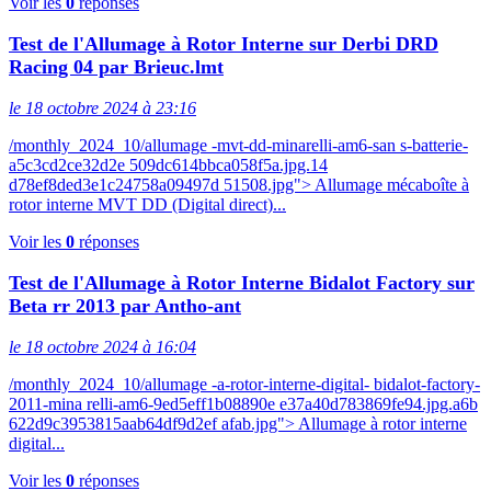
Voir les
0
réponses
Test de l'Allumage à Rotor Interne sur Derbi DRD
Racing 04 par Brieuc.lmt
le 18 octobre 2024 à 23:16
/monthly_2024_10/allumage -mvt-dd-minarelli-am6-san s-batterie-
a5c3cd2ce32d2e 509dc614bbca058f5a.jpg.14
d78ef8ded3e1c24758a09497d 51508.jpg"> Allumage mécaboîte à
rotor interne MVT DD (Digital direct)...
Voir les
0
réponses
Test de l'Allumage à Rotor Interne Bidalot Factory sur
Beta rr 2013 par Antho-ant
le 18 octobre 2024 à 16:04
/monthly_2024_10/allumage -a-rotor-interne-digital- bidalot-factory-
2011-mina relli-am6-9ed5eff1b08890e e37a40d783869fe94.jpg.a6b
622d9c3953815aab64df9d2ef afab.jpg"> Allumage à rotor interne
digital...
Voir les
0
réponses