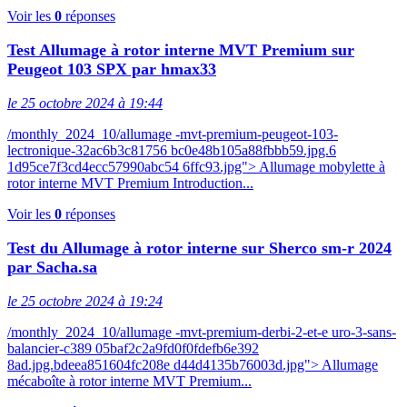
Voir les
0
réponses
Test Allumage à rotor interne MVT Premium sur
Peugeot 103 SPX par hmax33
le 25 octobre 2024 à 19:44
/monthly_2024_10/allumage -mvt-premium-peugeot-103-
lectronique-32ac6b3c81756 bc0e48b105a88fbbb59.jpg.6
1d95ce7f3cd4ecc57990abc54 6ffc93.jpg"> Allumage mobylette à
rotor interne MVT Premium Introduction...
Voir les
0
réponses
Test du Allumage à rotor interne sur Sherco sm-r 2024
par Sacha.sa
le 25 octobre 2024 à 19:24
/monthly_2024_10/allumage -mvt-premium-derbi-2-et-e uro-3-sans-
balancier-c389 05baf2c2a9fd0f0fdefb6e392
8ad.jpg.bdeea851604fc208e d44d4135b76003d.jpg"> Allumage
mécaboîte à rotor interne MVT Premium...