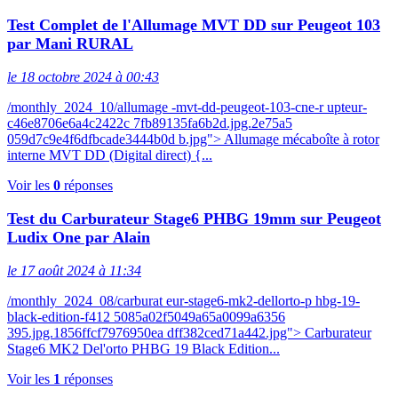
Test Complet de l'Allumage MVT DD sur Peugeot 103
par Mani RURAL
le 18 octobre 2024 à 00:43
/monthly_2024_10/allumage -mvt-dd-peugeot-103-cne-r upteur-
c46e8706e6a4c2422c 7fb89135fa6b2d.jpg.2e75a5
059d7c9e4f6dfbcade3444b0d b.jpg"> Allumage mécaboîte à rotor
interne MVT DD (Digital direct) {...
Voir les
0
réponses
Test du Carburateur Stage6 PHBG 19mm sur Peugeot
Ludix One par Alain
le 17 août 2024 à 11:34
/monthly_2024_08/carburat eur-stage6-mk2-dellorto-p hbg-19-
black-edition-f412 5085a02f5049a65a0099a6356
395.jpg.1856ffcf7976950ea dff382ced71a442.jpg"> Carburateur
Stage6 MK2 Del'orto PHBG 19 Black Edition...
Voir les
1
réponses