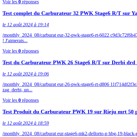
Voir les
0
réponses
Test complet du Carburateur 32 PWK Stage6 R/T sur 
le 12 août 2024 à 19:14
/monthly_2024_08/carburat eur-32-pwk-stage6-rt-6022 c9d3c72f6b4
! J'aimerais...
Voir les
0
réponses
Test du Carburateur PWK 26 Stage6 R/T sur Derbi drd 
le 12 août 2024 à 19:06
/monthly_2024_08/carburat eur-26-pwk-stage6-rt-d806 11f714df2f3
zag_derbi, un...
Voir les
0
réponses
Test Produit du Carburateur PWK 19 sur Rieju mrt 50 
le 12 août 2024 à 18:59
/monthly_2024_08/carburat eur-stage6-mk2-dellorto-p hbg-19-bla