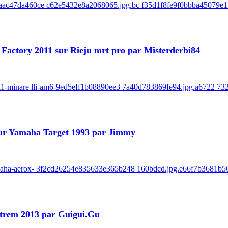
-8baac47da460ce c62e5432e8a2068065.jpg.bc f35d1f8fe9f0bbba45079e1
ot Factory 2011 sur Rieju mrt pro par Misterderbi84
-2011-minare lli-am6-9ed5eff1b08890ee3 7a40d783869fe94.jpg.a6722 73
 sur Yamaha Target 1993 par Jimmy
-yamaha-aerox- 3f2cd26254e835633e365b248 160bdcd.jpg.e66f7b3681b5
xtrem 2013 par Guigui.Gu