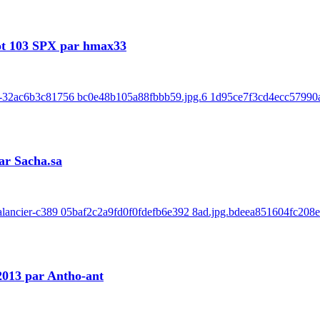
ot 103 SPX par hmax33
e-32ac6b3c81756 bc0e48b105a88fbbb59.jpg.6 1d95ce7f3cd4ecc57990ab
ar Sacha.sa
balancier-c389 05baf2c2a9fd0f0fdefb6e392 8ad.jpg.bdeea851604fc208
 2013 par Antho-ant