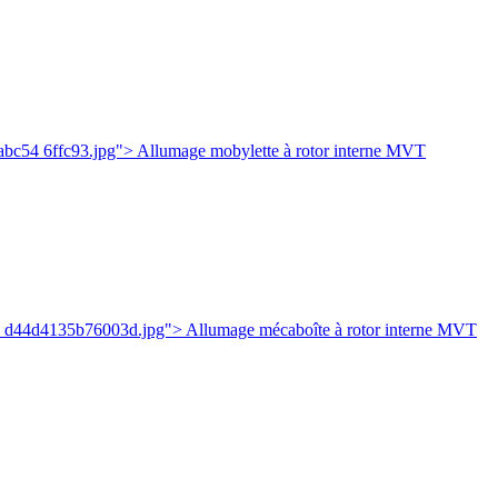
c54 6ffc93.jpg"> Allumage mobylette à rotor interne MVT
e d44d4135b76003d.jpg"> Allumage mécaboîte à rotor interne MVT