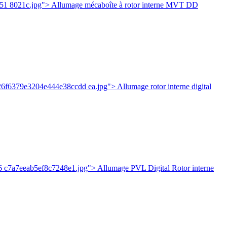
51 8021c.jpg"> Allumage mécaboîte à rotor interne MVT DD
26f6379e3204e444e38ccdd ea.jpg"> Allumage rotor interne digital
6 c7a7eeab5ef8c7248e1.jpg"> Allumage PVL Digital Rotor interne