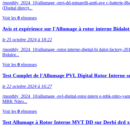
/monthly_2024_10/allumage -mvt-dd-minarelli-am6-ave c-batterie
(Digital direct)...
Voir les
0
réponses
Avis et expérience sur l'Allumage à rotor interne Bidal
le 25 octobre 2024 à 18:22
/monthly_2024_10/allumage -rotor-interne-digital-bi dalot-factory
Bidalot...
Voir les
0
réponses
Test Complet de l'Allumage PVL Digital Rotor Interne
le 22 octobre 2024 à 16:27
/monthly_2024_10/allumage -pvl-digital-rotor-intern e-mbk-nitro
MBK Nitro...
Voir les
0
réponses
Test Allumage à Rotor Interne MVT DD sur Derbi drd 