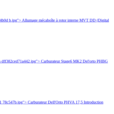
b0d b.jpg"> Allumage mécaboîte à rotor interne MVT DD (Digital
ea dff382ced71a442.jpg"> Carburateur Stage6 MK2 Del'orto PHBG
 78c547b.jpg"> Carburateur Dell'Orto PHVA 17,5 Introduction