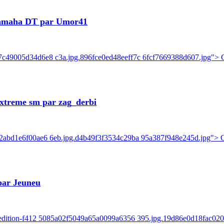
Yamaha DT par Umor41
7c49005d34d6e8 c3a.jpg.896fce0ed48eeff7c 6fcf7669388d607.jpg"> C
xtreme sm par zag_derbi
e2abd1e6f00ae6 6eb.jpg.d4b49f3f3534c29ba 95a387f948e245d.jpg"> Ca
par Jeuneu
ck-edition-f412 5085a02f5049a65a0099a6356 395.jpg.19d86e0d18fac0