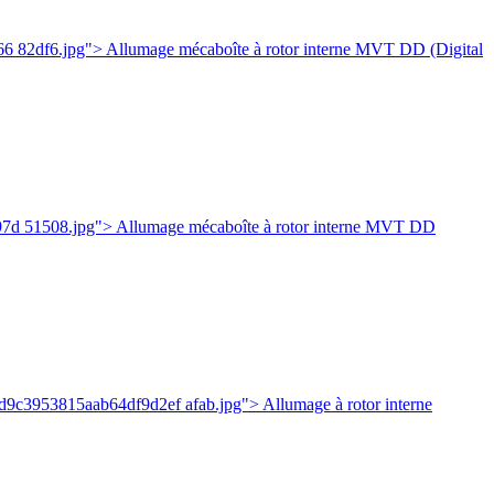
6 82df6.jpg"> Allumage mécaboîte à rotor interne MVT DD (Digital
97d 51508.jpg"> Allumage mécaboîte à rotor interne MVT DD
2d9c3953815aab64df9d2ef afab.jpg"> Allumage à rotor interne