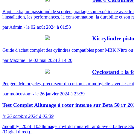
Baptiste.ba, un passionné de scooters, partage son expérience avec 
l'installation, les performances, la consommation, la durabilité et son r
par
Admin
-
le 02 août 2024 à 01:53
Kit cylindre pis
Guide d'achat complet des cylindres compatibles pour MBK Nitro o
par
Maxime
-
le 02 mai 2024 à 14:20
Cyclostand : la f
Peugeot Motocycles, précurseur du custom sur mobylette, avec les ca
par
mobcustom
-
le 26 janvier 2024 à 23:39
Test Complet Allumage à rotor interne sur Beta 50 rr 20
le 26 octobre 2024 à 02:39
/monthly_2024_10/allumage -mvt-dd-minarelli-am6-ave c-batterie-
(Digital direct)...