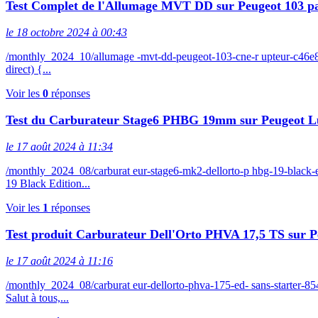
Test Complet de l'Allumage MVT DD sur Peugeot 103
le 18 octobre 2024 à 00:43
/monthly_2024_10/allumage -mvt-dd-peugeot-103-cne-r upteur-c46
direct) {...
Voir les
0
réponses
Test du Carburateur Stage6 PHBG 19mm sur Peugeot L
le 17 août 2024 à 11:34
/monthly_2024_08/carburat eur-stage6-mk2-dellorto-p hbg-19-blac
19 Black Edition...
Voir les
1
réponses
Test produit Carburateur Dell'Orto PHVA 17,5 TS sur P
le 17 août 2024 à 11:16
/monthly_2024_08/carburat eur-dellorto-phva-175-ed- sans-starte
Salut à tous,...