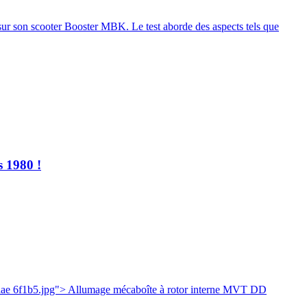
ur son scooter Booster MBK. Le test aborde des aspects tels que
s 1980 !
ae 6f1b5.jpg"> Allumage mécaboîte à rotor interne MVT DD