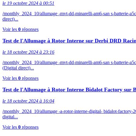
le 19 octobre 2024 à 00:51
/monthly_2024_10/allumage -mvt-dd-minarelli-am6-san s-batterie-
direct)...
Voir les
0
réponses
Test de l'Allumage à Rotor Interne sur Derbi DRD Racin
le 18 octobre 2024 à 23:16
/monthly_2024_10/allumage -mvt-dd-minarelli-am6-san s-batterie
(Digital direct)...
Voir les
0
réponses
Test de l'Allumage à Rotor Interne Bidalot Factory sur 
le 18 octobre 2024 à 16:04
/monthly_2024_10/allumage -a-rotor-interne-digital- bidalot-facto
digital...
Voir les
0
réponses