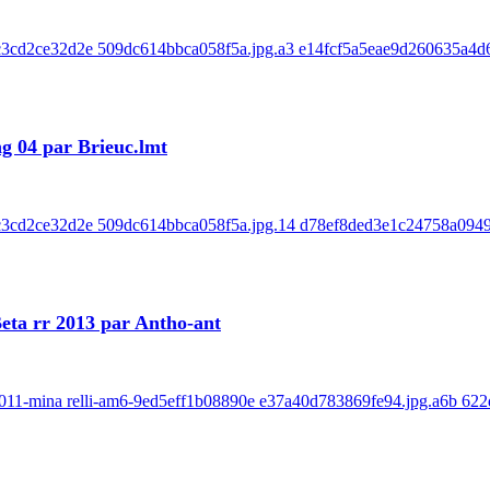
a5c3cd2ce32d2e 509dc614bbca058f5a.jpg.a3 e14fcf5a5eae9d260635a4d6
g 04 par Brieuc.lmt
-a5c3cd2ce32d2e 509dc614bbca058f5a.jpg.14 d78ef8ded3e1c24758a094
Beta rr 2013 par Antho-ant
ry-2011-mina relli-am6-9ed5eff1b08890e e37a40d783869fe94.jpg.a6b 62