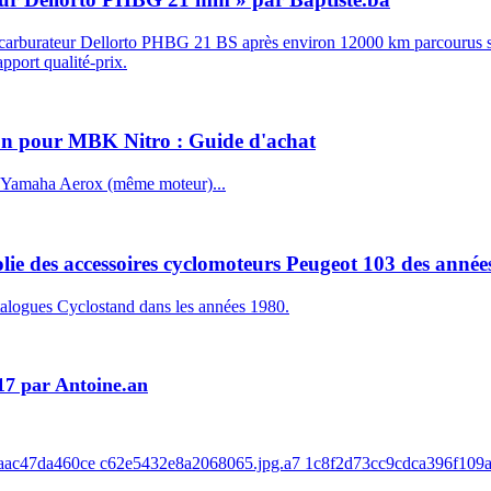
le carburateur Dellorto PHBG 21 BS après environ 12000 km parcourus s
apport qualité-prix.
ton pour MBK Nitro : Guide d'achat
u Yamaha Aerox (même moteur)...
olie des accessoires cyclomoteurs Peugeot 103 des année
talogues Cyclostand dans les années 1980.
17 par Antoine.an
8baac47da460ce c62e5432e8a2068065.jpg.a7 1c8f2d73cc9cdca396f109a