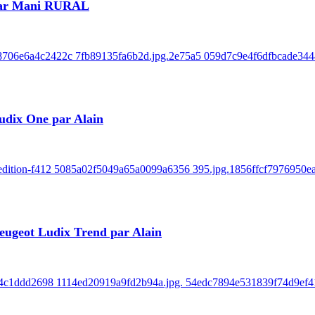
 par Mani RURAL
e8706e6a4c2422c 7fb89135fa6b2d.jpg.2e75a5 059d7c9e4f6dfbcade3444
udix One par Alain
k-edition-f412 5085a02f5049a65a0099a6356 395.jpg.1856ffcf7976950
eugeot Ludix Trend par Alain
r-854c1ddd2698 1114ed20919a9fd2b94a.jpg. 54edc7894e531839f74d9ef41