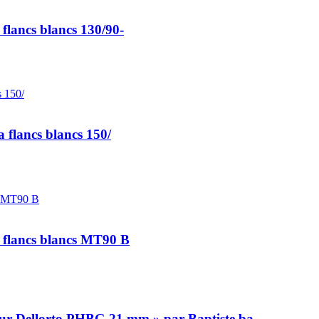
lancs blancs 130/90-
 flancs blancs 150/
 flancs blancs MT90 B
eur Dellorto PHBG 21 mm » par Baptiste.ba