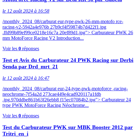
le 12 août 2024 à 16:58
/monthly_2024_08/carburat eur-type-pwk-26-mm-motofo rce-
racing-v2-5942a4e976b 27b9cf4f59874b7d422f1.jpg
.ffd99b89ef99ce0218e16c7a 20ef89d1.jpg"> Carburateur PWK 26
mm MotoForce Racing V2 Introduction...
Voir les
0
réponses
Test et Avis du Carburateur 24 PWK Racing sur Derbi
Senda par Drd_mrt_21
le 12 août 2024 à 16:47
/monthly_2024_08/carburat eur-24-type-pwk-motoforce -racing-
neochrome-7f54a2d 273cae449e4cad920117a1fdb
.jpg.970ddbe861b63f26ebb8 f15ec07084b2.jpg"> Carburateur 24
type PWK MotoForce Racing Néochrome...
Voir les
0
réponses
Test du Carburateur PWK sur MBK Booster 2012 par
Tritri_en_i