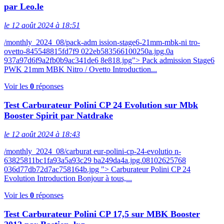
par Leo.le
le 12 août 2024 à 18:51
/monthly_2024_08/pack-adm ission-stage6-21mm-mbk-ni tro-
ovetto-845548815fd7f9 022eb583566100250a.jpg.0a
937a97d6f9a2fb0b9ac341de6 8e818.jpg"> Pack admission Stage6
PWK 21mm MBK Nitro / Ovetto Introduction...
Voir les
0
réponses
Test Carburateur Polini CP 24 Evolution sur Mbk
Booster Spirit par Natdrake
le 12 août 2024 à 18:43
/monthly_2024_08/carburat eur-polini-cp-24-evolutio n-
63825811bc1fa93a5a93c29 ba249da4a.jpg.08102625768
036d77db72d7ac758164b.jpg "> Carburateur Polini CP 24
Evolution Introduction Bonjour à tous,...
Voir les
0
réponses
Test Carburateur Polini CP 17,5 sur MBK Booster