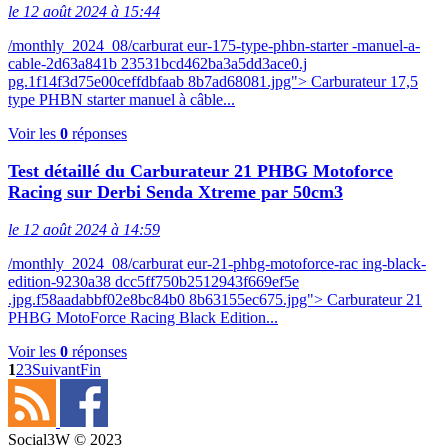
le 12 août 2024 à 15:44
/monthly_2024_08/carburat eur-175-type-phbn-starter -manuel-a-
cable-2d63a841b 23531bcd462ba3a5dd3ace0.j
pg.1f14f3d75e00ceffdbfaab 8b7ad68081.jpg"> Carburateur 17,5
type PHBN starter manuel à câble...
Voir les
0
réponses
Test détaillé du Carburateur 21 PHBG Motoforce
Racing sur Derbi Senda Xtreme par 50cm3
le 12 août 2024 à 14:59
/monthly_2024_08/carburat eur-21-phbg-motoforce-rac ing-black-
edition-9230a38 dcc5ff750b2512943f669ef5e
.jpg.f58aadabbf02e8bc84b0 8b63155ec675.jpg"> Carburateur 21
PHBG MotoForce Racing Black Edition...
Voir les
0
réponses
1
2
3
Suivant
Fin
Social3W © 2023