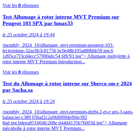
Voir les
0
réponses
Test Allumage à rotor interne MVT Premium sur
Peugeot 103 SPX par hmax33
le 25 octobre 2024 à 19:44
/monthly_2024_10/allumage -mvt-premium-peugeot-103-
lectronique-32ac6b3c81756 bc0e48b105a88fbbb59.jpg.6
1d95ce7f3cd4ecc57990abc54 6ffc93.jpg"> Allumage mobylette à
rotor interne MVT Premium Introduction...
Voir les
0
réponses
Test du Allumage à rotor interne sur Sherco sm-r 2024
par Sacha.sa
le 25 octobre 2024 à 19:24
/monthly_2024_10/allumage -mvt-premium-derbi-2-et-e uro-3-sans-
balancier-c389 05baf2c2a9fd0f0fdefb6e392
8ad.jpg.bdeea851604fc208e d44d4135b76003d.jpg"> Allumage
mécaboîte à rotor interne MVT Premium...