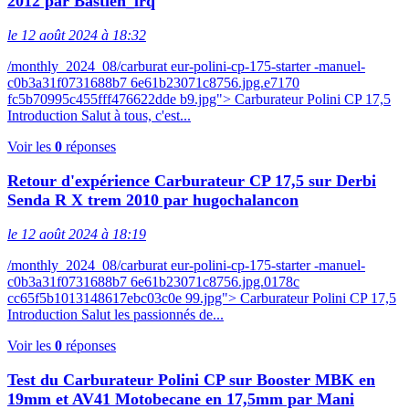
2012 par Bastien_lrq
le 12 août 2024 à 18:32
/monthly_2024_08/carburat eur-polini-cp-175-starter -manuel-
c0b3a31f0731688b7 6e61b23071c8756.jpg.e7170
fc5b70995c455fff476622dde b9.jpg"> Carburateur Polini CP 17,5
Introduction Salut à tous, c'est...
Voir les
0
réponses
Retour d'expérience Carburateur CP 17,5 sur Derbi
Senda R X trem 2010 par hugochalancon
le 12 août 2024 à 18:19
/monthly_2024_08/carburat eur-polini-cp-175-starter -manuel-
c0b3a31f0731688b7 6e61b23071c8756.jpg.0178c
cc65f5b1013148617ebc03c0e 99.jpg"> Carburateur Polini CP 17,5
Introduction Salut les passionnés de...
Voir les
0
réponses
Test du Carburateur Polini CP sur Booster MBK en
19mm et AV41 Motobecane en 17,5mm par Mani