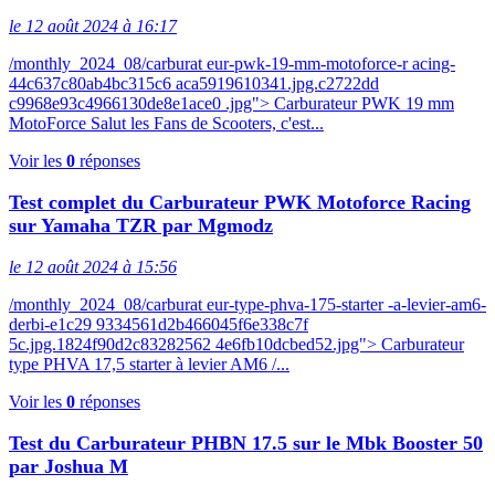
le 12 août 2024 à 16:17
/monthly_2024_08/carburat eur-pwk-19-mm-motoforce-r acing-
44c637c80ab4bc315c6 aca5919610341.jpg.c2722dd
c9968e93c4966130de8e1ace0 .jpg"> Carburateur PWK 19 mm
MotoForce Salut les Fans de Scooters, c'est...
Voir les
0
réponses
Test complet du Carburateur PWK Motoforce Racing
sur Yamaha TZR par Mgmodz
le 12 août 2024 à 15:56
/monthly_2024_08/carburat eur-type-phva-175-starter -a-levier-am6-
derbi-e1c29 9334561d2b466045f6e338c7f
5c.jpg.1824f90d2c83282562 4e6fb10dcbed52.jpg"> Carburateur
type PHVA 17,5 starter à levier AM6 /...
Voir les
0
réponses
Test du Carburateur PHBN 17.5 sur le Mbk Booster 50
par Joshua M