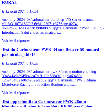
RURAL
le 12 août 2024 à 17:54
/monthly_2024_08/carburat eur-polini-cp-175-starter -manuel-
c0b3a31f0731688b7 6e61b23071c8756.jpg.0274e
4699f47781c4351de8398fd88 c8.jpg"> Carburateur Polini CP 17,5
Introduction Salut à tous les amateurs...
Voir les
0
réponses
Test du Carburateur PWK 34 sur Beta rr 50 motard
par nicolas_thlr15
le 12 août 2024 à 17:29
/monthly_2024_08/carburat eur-pwk-34mm-motoforce-ra cing-
39464149fd945e43ea7d ff1a3b588a91.jpg.9a69459d
1259434f821d0cb2022cad02. jpg"> Carburateur PWK 34mm
MotoForce Racing Introduction Bonjour à tous,...
Voir les
0
réponses
Test approfondi du Carburateur PWK 26mm
MotoForce Racing V2 sur Beta RR 50 par Gabeta