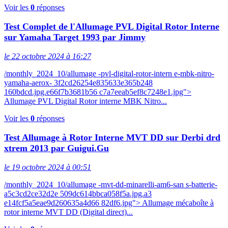
Voir les
0
réponses
Test Complet de l'Allumage PVL Digital Rotor Interne
sur Yamaha Target 1993 par Jimmy
le 22 octobre 2024 à 16:27
/monthly_2024_10/allumage -pvl-digital-rotor-intern e-mbk-nitro-
yamaha-aerox- 3f2cd26254e835633e365b248
160bdcd.jpg.e66f7b3681b56 c7a7eeab5ef8c7248e1.jpg">
Allumage PVL Digital Rotor interne MBK Nitro...
Voir les
0
réponses
Test Allumage à Rotor Interne MVT DD sur Derbi drd
xtrem 2013 par Guigui.Gu
le 19 octobre 2024 à 00:51
/monthly_2024_10/allumage -mvt-dd-minarelli-am6-san s-batterie-
a5c3cd2ce32d2e 509dc614bbca058f5a.jpg.a3
e14fcf5a5eae9d260635a4d66 82df6.jpg"> Allumage mécaboîte à
rotor interne MVT DD (Digital direct)...