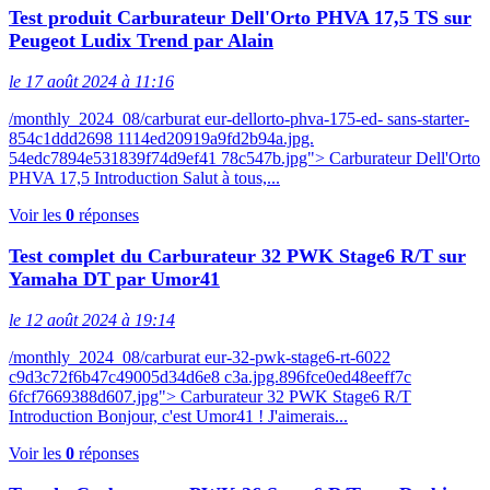
Test produit Carburateur Dell'Orto PHVA 17,5 TS sur
Peugeot Ludix Trend par Alain
le 17 août 2024 à 11:16
/monthly_2024_08/carburat eur-dellorto-phva-175-ed- sans-starter-
854c1ddd2698 1114ed20919a9fd2b94a.jpg.
54edc7894e531839f74d9ef41 78c547b.jpg"> Carburateur Dell'Orto
PHVA 17,5 Introduction Salut à tous,...
Voir les
0
réponses
Test complet du Carburateur 32 PWK Stage6 R/T sur
Yamaha DT par Umor41
le 12 août 2024 à 19:14
/monthly_2024_08/carburat eur-32-pwk-stage6-rt-6022
c9d3c72f6b47c49005d34d6e8 c3a.jpg.896fce0ed48eeff7c
6fcf7669388d607.jpg"> Carburateur 32 PWK Stage6 R/T
Introduction Bonjour, c'est Umor41 ! J'aimerais...
Voir les
0
réponses