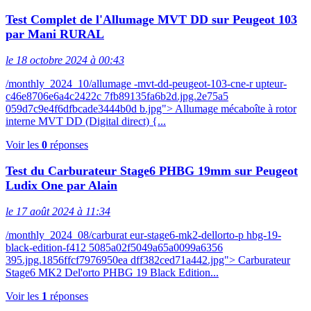
Test Complet de l'Allumage MVT DD sur Peugeot 103
par Mani RURAL
le 18 octobre 2024 à 00:43
/monthly_2024_10/allumage -mvt-dd-peugeot-103-cne-r upteur-
c46e8706e6a4c2422c 7fb89135fa6b2d.jpg.2e75a5
059d7c9e4f6dfbcade3444b0d b.jpg"> Allumage mécaboîte à rotor
interne MVT DD (Digital direct) {...
Voir les
0
réponses
Test du Carburateur Stage6 PHBG 19mm sur Peugeot
Ludix One par Alain
le 17 août 2024 à 11:34
/monthly_2024_08/carburat eur-stage6-mk2-dellorto-p hbg-19-
black-edition-f412 5085a02f5049a65a0099a6356
395.jpg.1856ffcf7976950ea dff382ced71a442.jpg"> Carburateur
Stage6 MK2 Del'orto PHBG 19 Black Edition...
Voir les
1
réponses