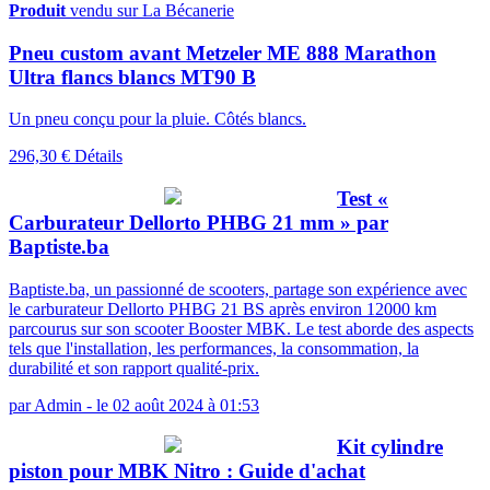
Produit
vendu sur La Bécanerie
Pneu custom avant Metzeler ME 888 Marathon
Ultra flancs blancs MT90 B
Un pneu conçu pour la pluie. Côtés blancs.
296,30 €
Détails
Test «
Carburateur Dellorto PHBG 21 mm » par
Baptiste.ba
Baptiste.ba, un passionné de scooters, partage son expérience avec
le carburateur Dellorto PHBG 21 BS après environ 12000 km
parcourus sur son scooter Booster MBK. Le test aborde des aspects
tels que l'installation, les performances, la consommation, la
durabilité et son rapport qualité-prix.
par
Admin
-
le 02 août 2024 à 01:53
Kit cylindre
piston pour MBK Nitro : Guide d'achat