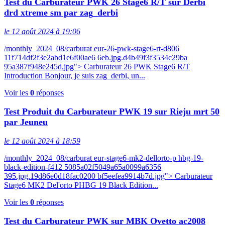
Test du Carburateur PWK 26 Stage6 R/T sur Derbi
drd xtreme sm par zag_derbi
le 12 août 2024 à 19:06
/monthly_2024_08/carburat eur-26-pwk-stage6-rt-d806
11f714df2f3e2abd1e6f00ae6 6eb.jpg.d4b49f3f3534c29ba
95a387f948e245d.jpg"> Carburateur 26 PWK Stage6 R/T
Introduction Bonjour, je suis zag_derbi, un...
Voir les
0
réponses
Test Produit du Carburateur PWK 19 sur Rieju mrt 50
par Jeuneu
le 12 août 2024 à 18:59
/monthly_2024_08/carburat eur-stage6-mk2-dellorto-p hbg-19-
black-edition-f412 5085a02f5049a65a0099a6356
395.jpg.19d86e0d18fac0200 bf5eefea9914b7d.jpg"> Carburateur
Stage6 MK2 Del'orto PHBG 19 Black Edition...
Voir les
0
réponses
Test du Carburateur PWK sur MBK Ovetto ac2008