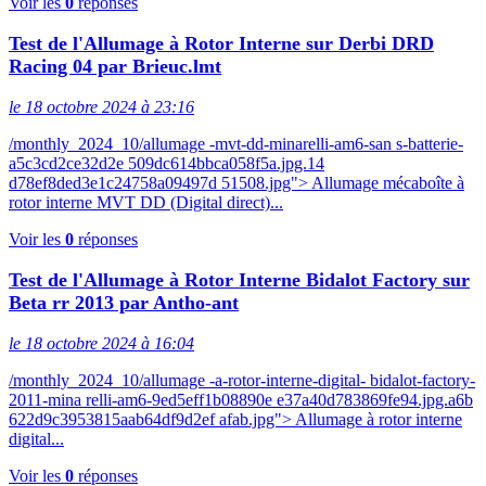
Voir les
0
réponses
Test de l'Allumage à Rotor Interne sur Derbi DRD
Racing 04 par Brieuc.lmt
le 18 octobre 2024 à 23:16
/monthly_2024_10/allumage -mvt-dd-minarelli-am6-san s-batterie-
a5c3cd2ce32d2e 509dc614bbca058f5a.jpg.14
d78ef8ded3e1c24758a09497d 51508.jpg"> Allumage mécaboîte à
rotor interne MVT DD (Digital direct)...
Voir les
0
réponses
Test de l'Allumage à Rotor Interne Bidalot Factory sur
Beta rr 2013 par Antho-ant
le 18 octobre 2024 à 16:04
/monthly_2024_10/allumage -a-rotor-interne-digital- bidalot-factory-
2011-mina relli-am6-9ed5eff1b08890e e37a40d783869fe94.jpg.a6b
622d9c3953815aab64df9d2ef afab.jpg"> Allumage à rotor interne
digital...
Voir les
0
réponses