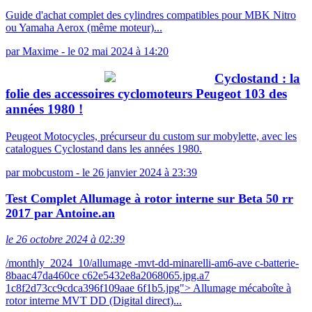
Guide d'achat complet des cylindres compatibles pour MBK Nitro
ou Yamaha Aerox (même moteur)...
par
Maxime
-
le 02 mai 2024 à 14:20
Cyclostand : la
folie des accessoires cyclomoteurs Peugeot 103 des
années 1980 !
Peugeot Motocycles, précurseur du custom sur mobylette, avec les
catalogues Cyclostand dans les années 1980.
par
mobcustom
-
le 26 janvier 2024 à 23:39
Test Complet Allumage à rotor interne sur Beta 50 rr
2017 par Antoine.an
le 26 octobre 2024 à 02:39
/monthly_2024_10/allumage -mvt-dd-minarelli-am6-ave c-batterie-
8baac47da460ce c62e5432e8a2068065.jpg.a7
1c8f2d73cc9cdca396f109aae 6f1b5.jpg"> Allumage mécaboîte à
rotor interne MVT DD (Digital direct)...