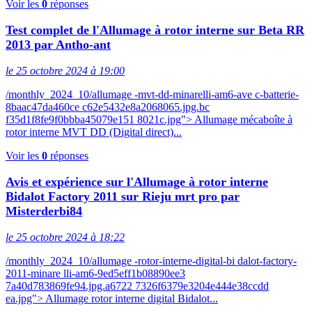
Voir les
0
réponses
Test complet de l'Allumage à rotor interne sur Beta RR
2013 par Antho-ant
le 25 octobre 2024 à 19:00
/monthly_2024_10/allumage -mvt-dd-minarelli-am6-ave c-batterie-
8baac47da460ce c62e5432e8a2068065.jpg.bc
f35d1f8fe9f0bbba45079e151 8021c.jpg"> Allumage mécaboîte à
rotor interne MVT DD (Digital direct)...
Voir les
0
réponses
Avis et expérience sur l'Allumage à rotor interne
Bidalot Factory 2011 sur Rieju mrt pro par
Misterderbi84
le 25 octobre 2024 à 18:22
/monthly_2024_10/allumage -rotor-interne-digital-bi dalot-factory-
2011-minare lli-am6-9ed5eff1b08890ee3
7a40d783869fe94.jpg.a6722 7326f6379e3204e444e38ccdd
ea.jpg"> Allumage rotor interne digital Bidalot...