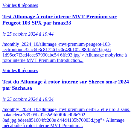
Voir les
0
réponses
Test Allumage à rotor interne MVT Premium sur
Peugeot 103 SPX par hmax33
le 25 octobre 2024 à 19:44
/monthly_2024_10/allumage -mvt-premium-peugeot-103-
lectronique-32ac6b3c81756 bc0e48b105a88fbbb59.jpg.6
1d95ce7f3cd4ecc57990abc54 6ffc93.jpg"> Allumage mobylette à
rotor interne MVT Premium Introduction...
Voir les
0
réponses
Test du Allumage à rotor interne sur Sherco sm-r 2024
par Sacha.sa
le 25 octobre 2024 à 19:24
/monthly_2024_10/allumage -mvt-premium-derbi-2-et-e uro-3-sans-
balancier-c389 05baf2c2a9fd0f0fdefb6e392
8ad.jpg.bdeea851604fc208e d44d4135b76003d.jpg"> Allumage
mécaboîte à rotor interne MVT Premium...