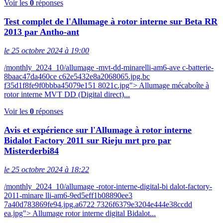
Voir les
0
réponses
Test complet de l'Allumage à rotor interne sur Beta RR
2013 par Antho-ant
le 25 octobre 2024 à 19:00
/monthly_2024_10/allumage -mvt-dd-minarelli-am6-ave c-batterie-
8baac47da460ce c62e5432e8a2068065.jpg.bc
f35d1f8fe9f0bbba45079e151 8021c.jpg"> Allumage mécaboîte à
rotor interne MVT DD (Digital direct)...
Voir les
0
réponses
Avis et expérience sur l'Allumage à rotor interne
Bidalot Factory 2011 sur Rieju mrt pro par
Misterderbi84
le 25 octobre 2024 à 18:22
/monthly_2024_10/allumage -rotor-interne-digital-bi dalot-factory-
2011-minare lli-am6-9ed5eff1b08890ee3
7a40d783869fe94.jpg.a6722 7326f6379e3204e444e38ccdd
ea.jpg"> Allumage rotor interne digital Bidalot...