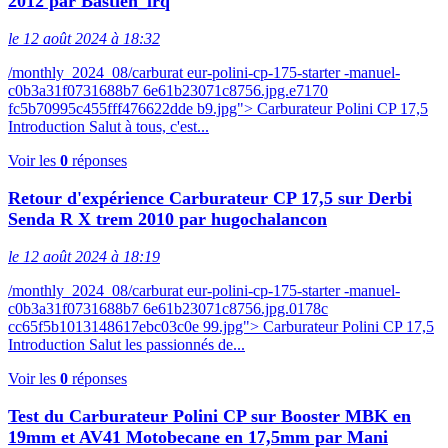
2012 par Bastien_lrq
le 12 août 2024 à 18:32
/monthly_2024_08/carburat eur-polini-cp-175-starter -manuel-
c0b3a31f0731688b7 6e61b23071c8756.jpg.e7170
fc5b70995c455fff476622dde b9.jpg"> Carburateur Polini CP 17,5
Introduction Salut à tous, c'est...
Voir les
0
réponses
Retour d'expérience Carburateur CP 17,5 sur Derbi
Senda R X trem 2010 par hugochalancon
le 12 août 2024 à 18:19
/monthly_2024_08/carburat eur-polini-cp-175-starter -manuel-
c0b3a31f0731688b7 6e61b23071c8756.jpg.0178c
cc65f5b1013148617ebc03c0e 99.jpg"> Carburateur Polini CP 17,5
Introduction Salut les passionnés de...
Voir les
0
réponses
Test du Carburateur Polini CP sur Booster MBK en
19mm et AV41 Motobecane en 17,5mm par Mani