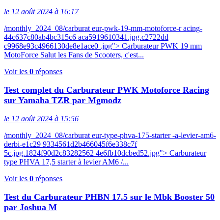
le 12 août 2024 à 16:17
/monthly_2024_08/carburat eur-pwk-19-mm-motoforce-r acing-
44c637c80ab4bc315c6 aca5919610341.jpg.c2722dd
c9968e93c4966130de8e1ace0 .jpg"> Carburateur PWK 19 mm
MotoForce Salut les Fans de Scooters, c'est...
Voir les
0
réponses
Test complet du Carburateur PWK Motoforce Racing
sur Yamaha TZR par Mgmodz
le 12 août 2024 à 15:56
/monthly_2024_08/carburat eur-type-phva-175-starter -a-levier-am6-
derbi-e1c29 9334561d2b466045f6e338c7f
5c.jpg.1824f90d2c83282562 4e6fb10dcbed52.jpg"> Carburateur
type PHVA 17,5 starter à levier AM6 /...
Voir les
0
réponses
Test du Carburateur PHBN 17.5 sur le Mbk Booster 50
par Joshua M