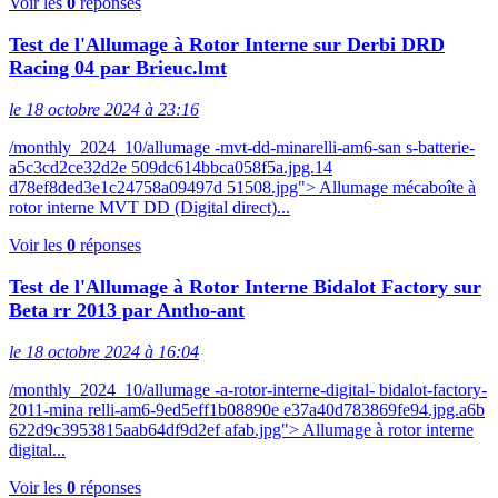
Voir les
0
réponses
Test de l'Allumage à Rotor Interne sur Derbi DRD
Racing 04 par Brieuc.lmt
le 18 octobre 2024 à 23:16
/monthly_2024_10/allumage -mvt-dd-minarelli-am6-san s-batterie-
a5c3cd2ce32d2e 509dc614bbca058f5a.jpg.14
d78ef8ded3e1c24758a09497d 51508.jpg"> Allumage mécaboîte à
rotor interne MVT DD (Digital direct)...
Voir les
0
réponses
Test de l'Allumage à Rotor Interne Bidalot Factory sur
Beta rr 2013 par Antho-ant
le 18 octobre 2024 à 16:04
/monthly_2024_10/allumage -a-rotor-interne-digital- bidalot-factory-
2011-mina relli-am6-9ed5eff1b08890e e37a40d783869fe94.jpg.a6b
622d9c3953815aab64df9d2ef afab.jpg"> Allumage à rotor interne
digital...
Voir les
0
réponses