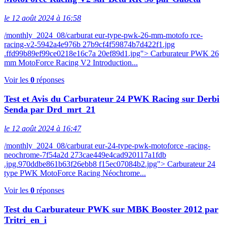
le 12 août 2024 à 16:58
/monthly_2024_08/carburat eur-type-pwk-26-mm-motofo rce-
racing-v2-5942a4e976b 27b9cf4f59874b7d422f1.jpg
.ffd99b89ef99ce0218e16c7a 20ef89d1.jpg"> Carburateur PWK 26
mm MotoForce Racing V2 Introduction...
Voir les
0
réponses
Test et Avis du Carburateur 24 PWK Racing sur Derbi
Senda par Drd_mrt_21
le 12 août 2024 à 16:47
/monthly_2024_08/carburat eur-24-type-pwk-motoforce -racing-
neochrome-7f54a2d 273cae449e4cad920117a1fdb
.jpg.970ddbe861b63f26ebb8 f15ec07084b2.jpg"> Carburateur 24
type PWK MotoForce Racing Néochrome...
Voir les
0
réponses
Test du Carburateur PWK sur MBK Booster 2012 par
Tritri_en_i