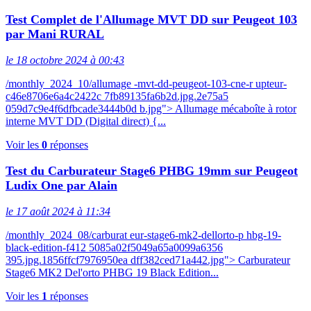
Test Complet de l'Allumage MVT DD sur Peugeot 103
par Mani RURAL
le 18 octobre 2024 à 00:43
/monthly_2024_10/allumage -mvt-dd-peugeot-103-cne-r upteur-
c46e8706e6a4c2422c 7fb89135fa6b2d.jpg.2e75a5
059d7c9e4f6dfbcade3444b0d b.jpg"> Allumage mécaboîte à rotor
interne MVT DD (Digital direct) {...
Voir les
0
réponses
Test du Carburateur Stage6 PHBG 19mm sur Peugeot
Ludix One par Alain
le 17 août 2024 à 11:34
/monthly_2024_08/carburat eur-stage6-mk2-dellorto-p hbg-19-
black-edition-f412 5085a02f5049a65a0099a6356
395.jpg.1856ffcf7976950ea dff382ced71a442.jpg"> Carburateur
Stage6 MK2 Del'orto PHBG 19 Black Edition...
Voir les
1
réponses