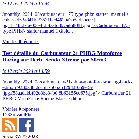
le 12 août 2024 à 15:44
/monthly_2024_08/carburat eur-175-type-phbn-starter -manuel-a-
cable-2d63a841b 23531bcd462ba3a5dd3ace0.j
pg.1f14f3d75e00ceffdbfaab 8b7ad68081.jpg"> Carburateur 17,5
type PHBN starter manuel à câble...
Voir les
0
réponses
Test détaillé du Carburateur 21 PHBG Motoforce
Racing sur Derbi Senda Xtreme par 50cm3
le 12 août 2024 à 14:59
/monthly_2024_08/carburat eur-21-phbg-motoforce-rac ing-black-
edition-9230a38 dcc5ff750b2512943f669ef5e
.jpg.f58aadabbf02e8bc84b0 8b63155ec675.jpg"> Carburateur 21
PHBG MotoForce Racing Black Edition...
Voir les
0
réponses
1
2
3
Suivant
Fin
Social3W © 2023