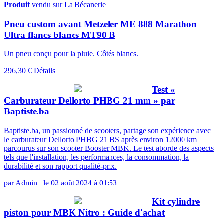
Produit
vendu sur La Bécanerie
Pneu custom avant Metzeler ME 888 Marathon
Ultra flancs blancs MT90 B
Un pneu conçu pour la pluie. Côtés blancs.
296,30 €
Détails
Test «
Carburateur Dellorto PHBG 21 mm » par
Baptiste.ba
Baptiste.ba, un passionné de scooters, partage son expérience avec
le carburateur Dellorto PHBG 21 BS après environ 12000 km
parcourus sur son scooter Booster MBK. Le test aborde des aspects
tels que l'installation, les performances, la consommation, la
durabilité et son rapport qualité-prix.
par
Admin
-
le 02 août 2024 à 01:53
Kit cylindre
piston pour MBK Nitro : Guide d'achat