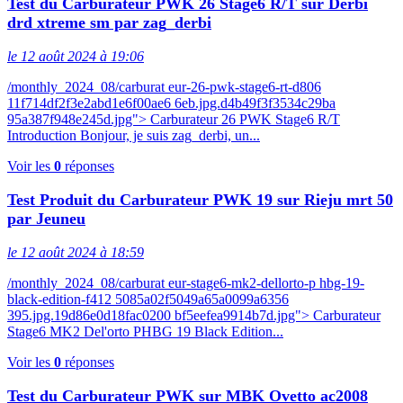
Test du Carburateur PWK 26 Stage6 R/T sur Derbi
drd xtreme sm par zag_derbi
le 12 août 2024 à 19:06
/monthly_2024_08/carburat eur-26-pwk-stage6-rt-d806
11f714df2f3e2abd1e6f00ae6 6eb.jpg.d4b49f3f3534c29ba
95a387f948e245d.jpg"> Carburateur 26 PWK Stage6 R/T
Introduction Bonjour, je suis zag_derbi, un...
Voir les
0
réponses
Test Produit du Carburateur PWK 19 sur Rieju mrt 50
par Jeuneu
le 12 août 2024 à 18:59
/monthly_2024_08/carburat eur-stage6-mk2-dellorto-p hbg-19-
black-edition-f412 5085a02f5049a65a0099a6356
395.jpg.19d86e0d18fac0200 bf5eefea9914b7d.jpg"> Carburateur
Stage6 MK2 Del'orto PHBG 19 Black Edition...
Voir les
0
réponses
Test du Carburateur PWK sur MBK Ovetto ac2008