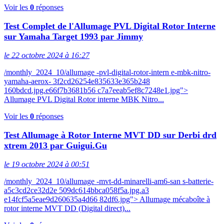
Voir les
0
réponses
Test Complet de l'Allumage PVL Digital Rotor Interne
sur Yamaha Target 1993 par Jimmy
le 22 octobre 2024 à 16:27
/monthly_2024_10/allumage -pvl-digital-rotor-intern e-mbk-nitro-
yamaha-aerox- 3f2cd26254e835633e365b248
160bdcd.jpg.e66f7b3681b56 c7a7eeab5ef8c7248e1.jpg">
Allumage PVL Digital Rotor interne MBK Nitro...
Voir les
0
réponses
Test Allumage à Rotor Interne MVT DD sur Derbi drd
xtrem 2013 par Guigui.Gu
le 19 octobre 2024 à 00:51
/monthly_2024_10/allumage -mvt-dd-minarelli-am6-san s-batterie-
a5c3cd2ce32d2e 509dc614bbca058f5a.jpg.a3
e14fcf5a5eae9d260635a4d66 82df6.jpg"> Allumage mécaboîte à
rotor interne MVT DD (Digital direct)...