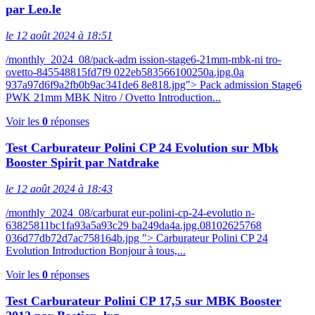
par Leo.le
le 12 août 2024 à 18:51
/monthly_2024_08/pack-adm ission-stage6-21mm-mbk-ni tro-
ovetto-845548815fd7f9 022eb583566100250a.jpg.0a
937a97d6f9a2fb0b9ac341de6 8e818.jpg"> Pack admission Stage6
PWK 21mm MBK Nitro / Ovetto Introduction...
Voir les
0
réponses
Test Carburateur Polini CP 24 Evolution sur Mbk
Booster Spirit par Natdrake
le 12 août 2024 à 18:43
/monthly_2024_08/carburat eur-polini-cp-24-evolutio n-
63825811bc1fa93a5a93c29 ba249da4a.jpg.08102625768
036d77db72d7ac758164b.jpg "> Carburateur Polini CP 24
Evolution Introduction Bonjour à tous,...
Voir les
0
réponses
Test Carburateur Polini CP 17,5 sur MBK Booster