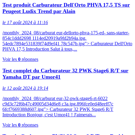
Test produit Carburateur Dell'Orto PHVA 17,5 TS sur
Peugeot Ludix Trend par Alain
le 17 août 2024 à 11:16
/monthly_2024_08/carburat eur-dellorto-phva-175-ed- sans-starter-
854c1ddd2698 1114ed20919a9fd2b94a.jpg.
54edc7894e531839f74d9ef41 78c547b.jpg"> Carburateur Dell'Orto
PHVA 17,5 Introduction Salut à tous,...
Voir les
0
réponses
Test complet du Carburateur 32 PWK Stage6 R/T sur
Yamaha DT par Umor41
le 12 août 2024 à 19:14
/monthly_2024_08/carburat eur-32-pwk-stage6-rt-6022
c9d3c72f6b47c49005d34d6e8 c3a.jpg.896fce0ed48eeff7c
6fcf7669388d607.jpg"> Carburateur 32 PWK Stage6 R/T
Introduction Bonjour, c'est Umor41 ! J'aimerais...
Voir les
0
réponses