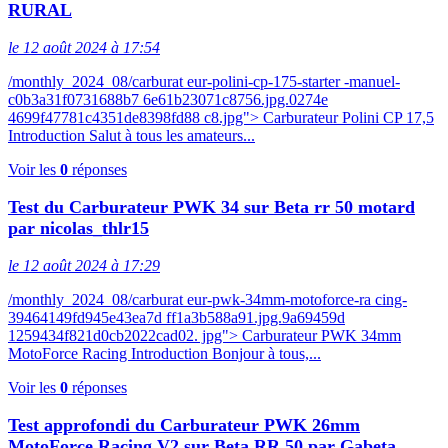
RURAL
le 12 août 2024 à 17:54
/monthly_2024_08/carburat eur-polini-cp-175-starter -manuel-
c0b3a31f0731688b7 6e61b23071c8756.jpg.0274e
4699f47781c4351de8398fd88 c8.jpg"> Carburateur Polini CP 17,5
Introduction Salut à tous les amateurs...
Voir les
0
réponses
Test du Carburateur PWK 34 sur Beta rr 50 motard
par nicolas_thlr15
le 12 août 2024 à 17:29
/monthly_2024_08/carburat eur-pwk-34mm-motoforce-ra cing-
39464149fd945e43ea7d ff1a3b588a91.jpg.9a69459d
1259434f821d0cb2022cad02. jpg"> Carburateur PWK 34mm
MotoForce Racing Introduction Bonjour à tous,...
Voir les
0
réponses
Test approfondi du Carburateur PWK 26mm
MotoForce Racing V2 sur Beta RR 50 par Gabeta