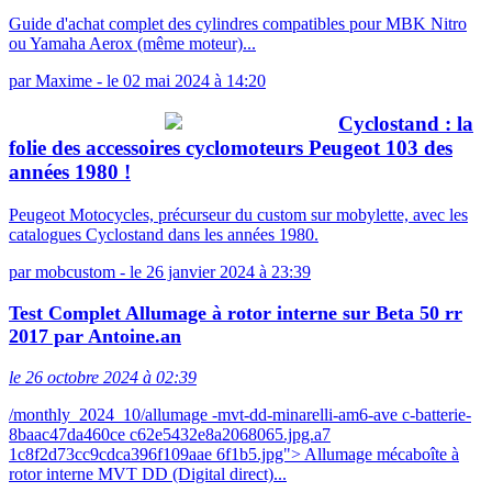
Guide d'achat complet des cylindres compatibles pour MBK Nitro
ou Yamaha Aerox (même moteur)...
par
Maxime
-
le 02 mai 2024 à 14:20
Cyclostand : la
folie des accessoires cyclomoteurs Peugeot 103 des
années 1980 !
Peugeot Motocycles, précurseur du custom sur mobylette, avec les
catalogues Cyclostand dans les années 1980.
par
mobcustom
-
le 26 janvier 2024 à 23:39
Test Complet Allumage à rotor interne sur Beta 50 rr
2017 par Antoine.an
le 26 octobre 2024 à 02:39
/monthly_2024_10/allumage -mvt-dd-minarelli-am6-ave c-batterie-
8baac47da460ce c62e5432e8a2068065.jpg.a7
1c8f2d73cc9cdca396f109aae 6f1b5.jpg"> Allumage mécaboîte à
rotor interne MVT DD (Digital direct)...