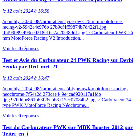
le 12 août 2024 à 16:58
/monthly_2024_08/carburat eur-type-pwk-26-mm-motofo rce-
racing-v2-5942a4e976b 27b9cf4f59874b7d422f1.jpg
.ffd99b89ef99ce0218e16c7a 20ef89d1.jpg"> Carburateur PWK 26
mm MotoForce Racing V2 Introduction...
Voir les
0
réponses
Test et Avis du Carburateur 24 PWK Racing sur Derbi
Senda par Drd_mrt_21
le 12 août 2024 à 16:47
/monthly_2024_08/carburat eur-24-type-pwk-motoforce -racing-
neochrome-7f54a2d 273cae449e4cad920117a1fdb
.jpg.970ddbe861b63f26ebb8 f15ec07084b2.jpg"> Carburateur 24
type PWK MotoForce Racing Néochrome...
Voir les
0
réponses
Test du Carburateur PWK sur MBK Booster 2012 par
Tritri_en_i