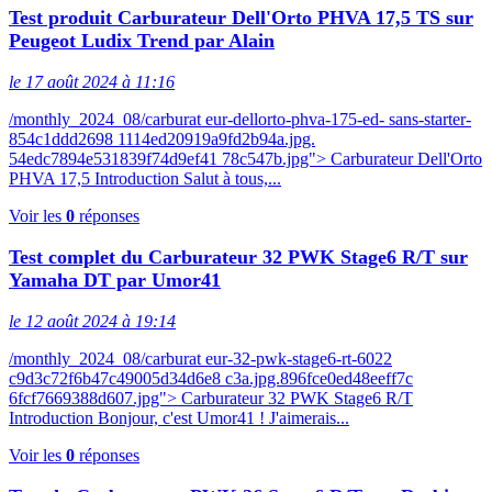
Test produit Carburateur Dell'Orto PHVA 17,5 TS sur
Peugeot Ludix Trend par Alain
le 17 août 2024 à 11:16
/monthly_2024_08/carburat eur-dellorto-phva-175-ed- sans-starter-
854c1ddd2698 1114ed20919a9fd2b94a.jpg.
54edc7894e531839f74d9ef41 78c547b.jpg"> Carburateur Dell'Orto
PHVA 17,5 Introduction Salut à tous,...
Voir les
0
réponses
Test complet du Carburateur 32 PWK Stage6 R/T sur
Yamaha DT par Umor41
le 12 août 2024 à 19:14
/monthly_2024_08/carburat eur-32-pwk-stage6-rt-6022
c9d3c72f6b47c49005d34d6e8 c3a.jpg.896fce0ed48eeff7c
6fcf7669388d607.jpg"> Carburateur 32 PWK Stage6 R/T
Introduction Bonjour, c'est Umor41 ! J'aimerais...
Voir les
0
réponses