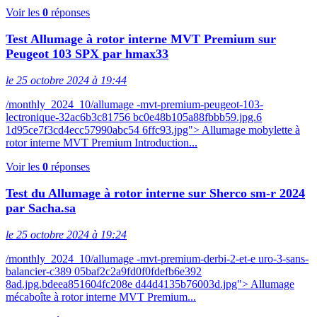
Voir les
0
réponses
Test Allumage à rotor interne MVT Premium sur
Peugeot 103 SPX par hmax33
le 25 octobre 2024 à 19:44
/monthly_2024_10/allumage -mvt-premium-peugeot-103-
lectronique-32ac6b3c81756 bc0e48b105a88fbbb59.jpg.6
1d95ce7f3cd4ecc57990abc54 6ffc93.jpg"> Allumage mobylette à
rotor interne MVT Premium Introduction...
Voir les
0
réponses
Test du Allumage à rotor interne sur Sherco sm-r 2024
par Sacha.sa
le 25 octobre 2024 à 19:24
/monthly_2024_10/allumage -mvt-premium-derbi-2-et-e uro-3-sans-
balancier-c389 05baf2c2a9fd0f0fdefb6e392
8ad.jpg.bdeea851604fc208e d44d4135b76003d.jpg"> Allumage
mécaboîte à rotor interne MVT Premium...