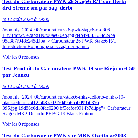
Test du Carburateur PWK 26 Stage6 R/T sur Derbi
drd xtreme sm par zag_derbi
le 12 août 2024 à 19:06
/monthly_2024_08/carburat eur-26-pwk-stage6-rt-d806
11f714df2f3e2abd1e6f00ae6 6eb.jpg.d4b49f3f3534c29ba
95a387f948e245d.jpg"> Carburateur 26 PWK Stage6 R/T
Introduction Bonjour, je suis zag_derbi, un...
Voir les
0
réponses
Test Produit du Carburateur PWK 19 sur Rieju mrt 50
par Jeuneu
le 12 août 2024 à 18:59
/monthly_2024_08/carburat eur-stage6-mk2-dellorto-p hbg-19-
black-edition-f412 5085a02f5049a65a0099a6356
395.jpg.19d86e0d18fac0200 bf5eefea9914b7d.jpg"> Carburateur
Stage6 MK2 Del'orto PHBG 19 Black Edition...
Voir les
0
réponses
Test du Carburateur PWK sur MBK Ovetto ac2008