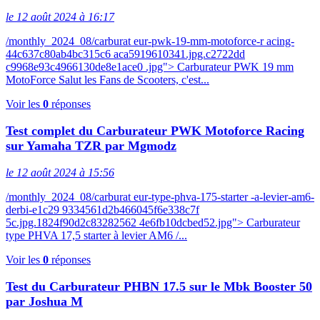
le 12 août 2024 à 16:17
/monthly_2024_08/carburat eur-pwk-19-mm-motoforce-r acing-
44c637c80ab4bc315c6 aca5919610341.jpg.c2722dd
c9968e93c4966130de8e1ace0 .jpg"> Carburateur PWK 19 mm
MotoForce Salut les Fans de Scooters, c'est...
Voir les
0
réponses
Test complet du Carburateur PWK Motoforce Racing
sur Yamaha TZR par Mgmodz
le 12 août 2024 à 15:56
/monthly_2024_08/carburat eur-type-phva-175-starter -a-levier-am6-
derbi-e1c29 9334561d2b466045f6e338c7f
5c.jpg.1824f90d2c83282562 4e6fb10dcbed52.jpg"> Carburateur
type PHVA 17,5 starter à levier AM6 /...
Voir les
0
réponses
Test du Carburateur PHBN 17.5 sur le Mbk Booster 50
par Joshua M