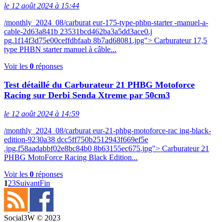
le 12 août 2024 à 15:44
/monthly_2024_08/carburat eur-175-type-phbn-starter -manuel-a-
cable-2d63a841b 23531bcd462ba3a5dd3ace0.j
pg.1f14f3d75e00ceffdbfaab 8b7ad68081.jpg"> Carburateur 17,5
type PHBN starter manuel à câble...
Voir les
0
réponses
Test détaillé du Carburateur 21 PHBG Motoforce
Racing sur Derbi Senda Xtreme par 50cm3
le 12 août 2024 à 14:59
/monthly_2024_08/carburat eur-21-phbg-motoforce-rac ing-black-
edition-9230a38 dcc5ff750b2512943f669ef5e
.jpg.f58aadabbf02e8bc84b0 8b63155ec675.jpg"> Carburateur 21
PHBG MotoForce Racing Black Edition...
Voir les
0
réponses
1
2
3
Suivant
Fin
Social3W © 2023