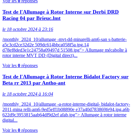
Voir les
0
réponses
Test de l'Allumage à Rotor Interne sur Derbi DRD
Racing 04 par Brieuc.lmt
le 18 octobre 2024 à 23:16
/monthly_2024_10/allumage -mvt-dd-minarelli-am6-san s-batterie-
a5c3cd2ce32d2e 509dc614bbca058f5a.jpg.14
d78ef8ded3e1c24758a09497d 51508.jpg"> Allumage mécaboîte à
rotor interne MVT DD (Digital direct)...
Voir les
0
réponses
Test de l'Allumage à Rotor Interne Bidalot Factory sur
Beta rr 2013 par Antho-ant
le 18 octobre 2024 à 16:04
/monthly_2024_10/allumage -a-rotor-interne-digital- bidalot-factory-
2011-mina relli-am6-9ed5eff1b08890e e37a40d783869fe94.jpg.a6b
622d9c3953815aab64df9d2ef afab.jpg"> Allumage à rotor interne
digital...
Voir les
0
réponses