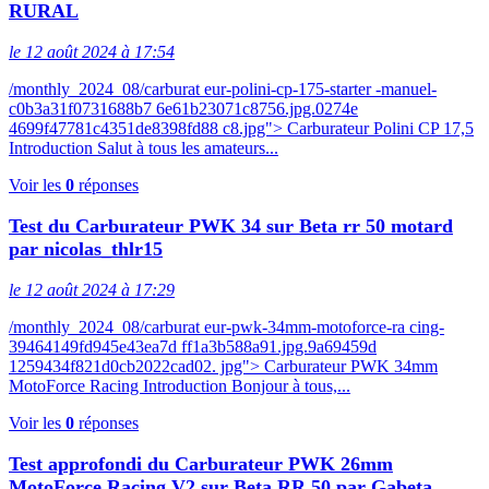
RURAL
le 12 août 2024 à 17:54
/monthly_2024_08/carburat eur-polini-cp-175-starter -manuel-
c0b3a31f0731688b7 6e61b23071c8756.jpg.0274e
4699f47781c4351de8398fd88 c8.jpg"> Carburateur Polini CP 17,5
Introduction Salut à tous les amateurs...
Voir les
0
réponses
Test du Carburateur PWK 34 sur Beta rr 50 motard
par nicolas_thlr15
le 12 août 2024 à 17:29
/monthly_2024_08/carburat eur-pwk-34mm-motoforce-ra cing-
39464149fd945e43ea7d ff1a3b588a91.jpg.9a69459d
1259434f821d0cb2022cad02. jpg"> Carburateur PWK 34mm
MotoForce Racing Introduction Bonjour à tous,...
Voir les
0
réponses
Test approfondi du Carburateur PWK 26mm
MotoForce Racing V2 sur Beta RR 50 par Gabeta