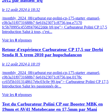
2012 par Bastien_lrq
le 12 août 2024 à 18:32
/monthly_2024_08/carburat eur-polini-cp-175-starter -manuel-
c0b3a31f0731688b7 6e61b23071c8756.jpg.e7170
fc5b70995c455fff476622dde b9.jpg"> Carburateur Polini CP 17,5
Introduction Salut à tous, c'est...
Voir les
0
réponses
Retour d'expérience Carburateur CP 17,5 sur Derbi
Senda R X trem 2010 par hugochalancon
le 12 août 2024 à 18:19
/monthly_2024_08/carburat eur-polini-cp-175-starter -manuel-
c0b3a31f0731688b7 6e61b23071c8756.jpg.0178c
cc65f5b1013148617ebc03c0e 99.jpg"> Carburateur Polini CP 17,5
Introduction Salut les passionnés de...
Voir les
0
réponses
Test du Carburateur Polini CP sur Booster MBK en
19mm et AV41 Motobecane en 17,5mm par Mani