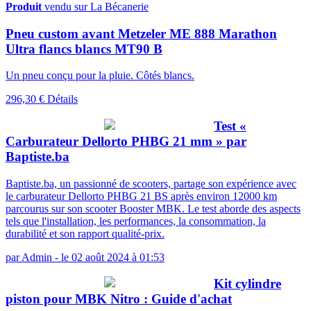
Produit
vendu sur La Bécanerie
Pneu custom avant Metzeler ME 888 Marathon
Ultra flancs blancs MT90 B
Un pneu conçu pour la pluie. Côtés blancs.
296,30 €
Détails
Test «
Carburateur Dellorto PHBG 21 mm » par
Baptiste.ba
Baptiste.ba, un passionné de scooters, partage son expérience avec
le carburateur Dellorto PHBG 21 BS après environ 12000 km
parcourus sur son scooter Booster MBK. Le test aborde des aspects
tels que l'installation, les performances, la consommation, la
durabilité et son rapport qualité-prix.
par
Admin
-
le 02 août 2024 à 01:53
Kit cylindre
piston pour MBK Nitro : Guide d'achat