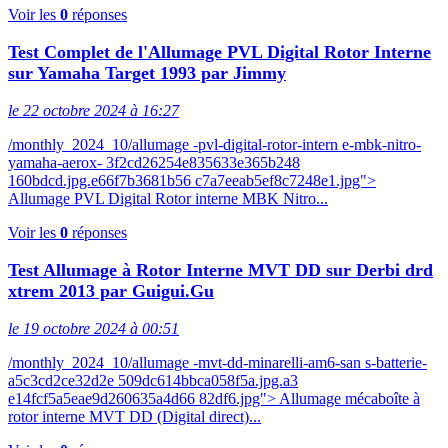
Voir les
0
réponses
Test Complet de l'Allumage PVL Digital Rotor Interne
sur Yamaha Target 1993 par Jimmy
le 22 octobre 2024 à 16:27
/monthly_2024_10/allumage -pvl-digital-rotor-intern e-mbk-nitro-
yamaha-aerox- 3f2cd26254e835633e365b248
160bdcd.jpg.e66f7b3681b56 c7a7eeab5ef8c7248e1.jpg">
Allumage PVL Digital Rotor interne MBK Nitro...
Voir les
0
réponses
Test Allumage à Rotor Interne MVT DD sur Derbi drd
xtrem 2013 par Guigui.Gu
le 19 octobre 2024 à 00:51
/monthly_2024_10/allumage -mvt-dd-minarelli-am6-san s-batterie-
a5c3cd2ce32d2e 509dc614bbca058f5a.jpg.a3
e14fcf5a5eae9d260635a4d66 82df6.jpg"> Allumage mécaboîte à
rotor interne MVT DD (Digital direct)...