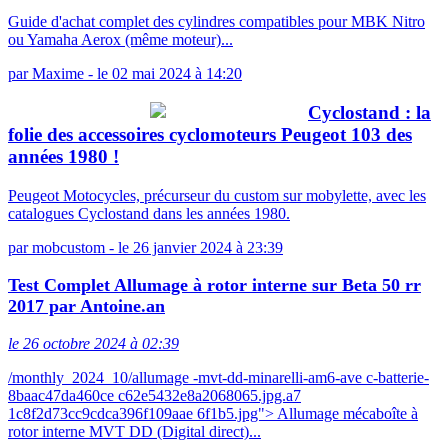
Guide d'achat complet des cylindres compatibles pour MBK Nitro
ou Yamaha Aerox (même moteur)...
par
Maxime
-
le 02 mai 2024 à 14:20
Cyclostand : la
folie des accessoires cyclomoteurs Peugeot 103 des
années 1980 !
Peugeot Motocycles, précurseur du custom sur mobylette, avec les
catalogues Cyclostand dans les années 1980.
par
mobcustom
-
le 26 janvier 2024 à 23:39
Test Complet Allumage à rotor interne sur Beta 50 rr
2017 par Antoine.an
le 26 octobre 2024 à 02:39
/monthly_2024_10/allumage -mvt-dd-minarelli-am6-ave c-batterie-
8baac47da460ce c62e5432e8a2068065.jpg.a7
1c8f2d73cc9cdca396f109aae 6f1b5.jpg"> Allumage mécaboîte à
rotor interne MVT DD (Digital direct)...