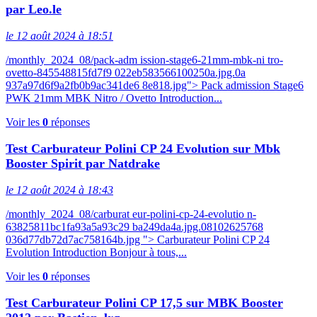
par Leo.le
le 12 août 2024 à 18:51
/monthly_2024_08/pack-adm ission-stage6-21mm-mbk-ni tro-
ovetto-845548815fd7f9 022eb583566100250a.jpg.0a
937a97d6f9a2fb0b9ac341de6 8e818.jpg"> Pack admission Stage6
PWK 21mm MBK Nitro / Ovetto Introduction...
Voir les
0
réponses
Test Carburateur Polini CP 24 Evolution sur Mbk
Booster Spirit par Natdrake
le 12 août 2024 à 18:43
/monthly_2024_08/carburat eur-polini-cp-24-evolutio n-
63825811bc1fa93a5a93c29 ba249da4a.jpg.08102625768
036d77db72d7ac758164b.jpg "> Carburateur Polini CP 24
Evolution Introduction Bonjour à tous,...
Voir les
0
réponses
Test Carburateur Polini CP 17,5 sur MBK Booster