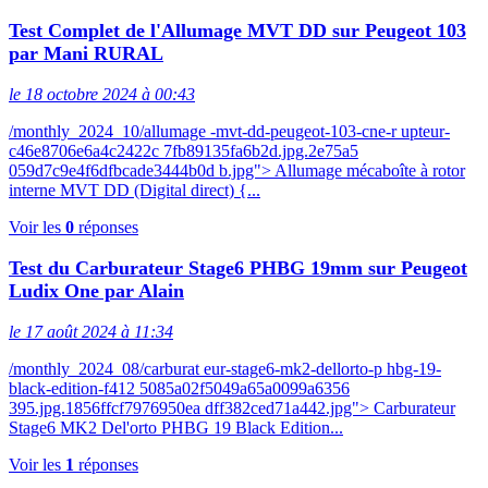
Test Complet de l'Allumage MVT DD sur Peugeot 103
par Mani RURAL
le 18 octobre 2024 à 00:43
/monthly_2024_10/allumage -mvt-dd-peugeot-103-cne-r upteur-
c46e8706e6a4c2422c 7fb89135fa6b2d.jpg.2e75a5
059d7c9e4f6dfbcade3444b0d b.jpg"> Allumage mécaboîte à rotor
interne MVT DD (Digital direct) {...
Voir les
0
réponses
Test du Carburateur Stage6 PHBG 19mm sur Peugeot
Ludix One par Alain
le 17 août 2024 à 11:34
/monthly_2024_08/carburat eur-stage6-mk2-dellorto-p hbg-19-
black-edition-f412 5085a02f5049a65a0099a6356
395.jpg.1856ffcf7976950ea dff382ced71a442.jpg"> Carburateur
Stage6 MK2 Del'orto PHBG 19 Black Edition...
Voir les
1
réponses