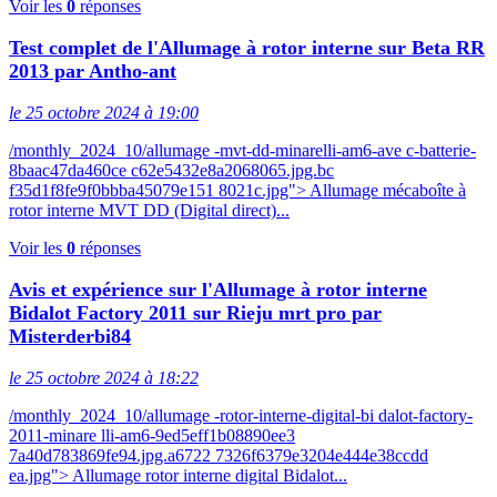
Voir les
0
réponses
Test complet de l'Allumage à rotor interne sur Beta RR
2013 par Antho-ant
le 25 octobre 2024 à 19:00
/monthly_2024_10/allumage -mvt-dd-minarelli-am6-ave c-batterie-
8baac47da460ce c62e5432e8a2068065.jpg.bc
f35d1f8fe9f0bbba45079e151 8021c.jpg"> Allumage mécaboîte à
rotor interne MVT DD (Digital direct)...
Voir les
0
réponses
Avis et expérience sur l'Allumage à rotor interne
Bidalot Factory 2011 sur Rieju mrt pro par
Misterderbi84
le 25 octobre 2024 à 18:22
/monthly_2024_10/allumage -rotor-interne-digital-bi dalot-factory-
2011-minare lli-am6-9ed5eff1b08890ee3
7a40d783869fe94.jpg.a6722 7326f6379e3204e444e38ccdd
ea.jpg"> Allumage rotor interne digital Bidalot...