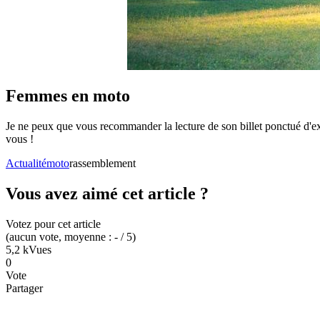
Femmes en moto
Je ne peux que vous recommander la lecture de son billet ponctué d'exp
vous !
Actualité
moto
rassemblement
Vous avez aimé cet article ?
Votez pour cet article
(
aucun
vote
, moyenne :
-
/ 5
)
5,2 k
Vues
0
Vote
Partager