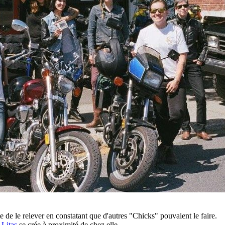
e de le relever en constatant que d'autres "Chicks" pouvaient le faire.
e
Litas
se crée à proximité de chez elle.