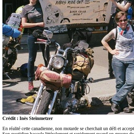
Crédit : Inès Steinmetzer
En réalité cette canadienne, non motarde se cherchait un défi et accept
Son quotidien bascule littéralement et rapidement quand un groupe d