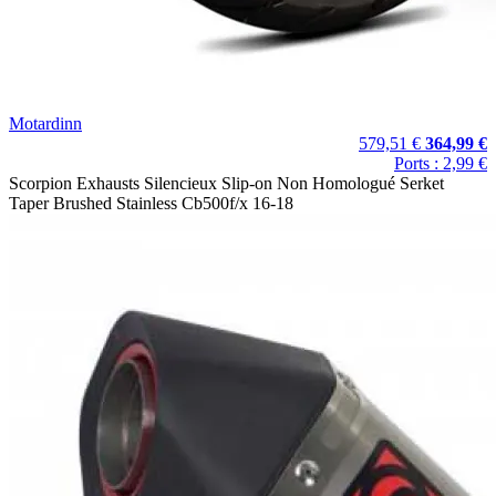
Motardinn
579,51 €
364,99 €
Ports : 2,99 €
Scorpion Exhausts Silencieux Slip-on Non Homologué Serket
Taper Brushed Stainless Cb500f/x 16-18