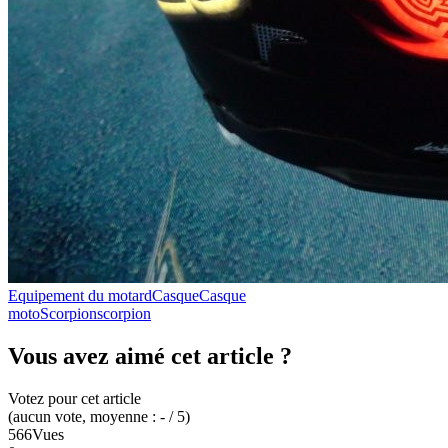
Equipement du motard
Casque
Casque
moto
Scorpion
scorpion
Vous avez aimé cet article ?
Votez pour cet article
(
aucun
vote
, moyenne :
-
/ 5
)
566
Vues