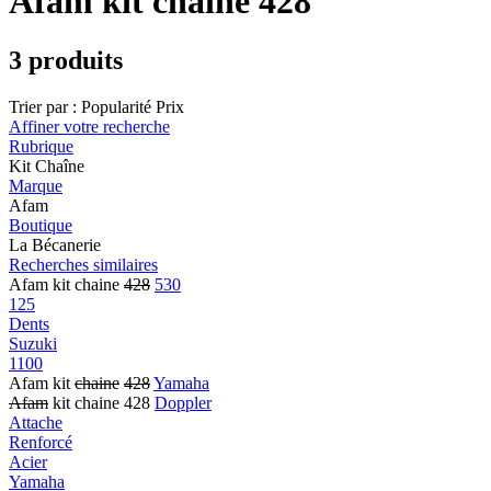
Afam kit chaine 428
3 produits
Trier par :
Popularité
Prix
Affiner votre recherche
Rubrique
Kit Chaîne
Marque
Afam
Boutique
La Bécanerie
Recherches similaires
Afam kit chaine
428
530
125
Dents
Suzuki
1100
Afam kit
chaine
428
Yamaha
Afam
kit chaine 428
Doppler
Attache
Renforcé
Acier
Yamaha