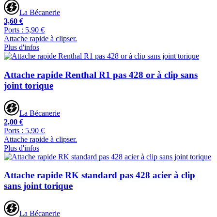
La Bécanerie
3,60 €
Ports : 5,90 €
Attache rapide à clipser.
Plus d'infos
Attache rapide Renthal R1 pas 428 or à clip sans
joint torique
La Bécanerie
2,00 €
Ports : 5,90 €
Attache rapide à clipser.
Plus d'infos
Attache rapide RK standard pas 428 acier à clip
sans joint torique
La Bécanerie