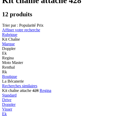
Kit chaîne attache 428
12 produits
Trier par :
Popularité
Prix
Affiner votre recherche
Rubrique
Kit Chaîne
Marque
Doppler
Ek
Regina
Moto Master
Renthal
Rk
Boutique
La Bécanerie
Recherches similaires
Kit chaîne attache
428
Regina
Standard
Drive
Doppler
Visser
Ek