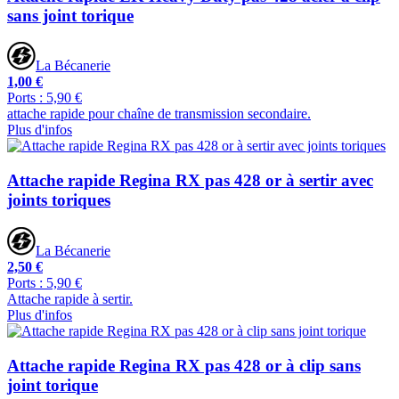
sans joint torique
La Bécanerie
1,00 €
Ports : 5,90 €
attache rapide pour chaîne de transmission secondaire.
Plus d'infos
Attache rapide Regina RX pas 428 or à sertir avec
joints toriques
La Bécanerie
2,50 €
Ports : 5,90 €
Attache rapide à sertir.
Plus d'infos
Attache rapide Regina RX pas 428 or à clip sans
joint torique