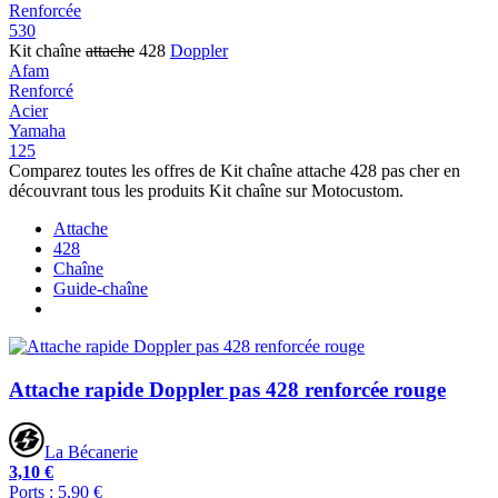
Renforcée
530
Kit chaîne
attache
428
Doppler
Afam
Renforcé
Acier
Yamaha
125
Comparez toutes les offres de Kit chaîne attache 428 pas cher en
découvrant tous les produits Kit chaîne sur Motocustom.
Attache
428
Chaîne
Guide-chaîne
Attache rapide Doppler pas 428 renforcée rouge
La Bécanerie
3,10 €
Ports : 5,90 €