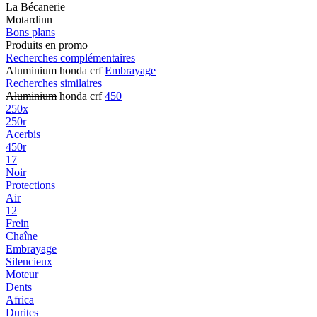
La Bécanerie
Motardinn
Bons plans
Produits en promo
Recherches complémentaires
Aluminium honda crf
Embrayage
Recherches similaires
Aluminium
honda crf
450
250x
250r
Acerbis
450r
17
Noir
Protections
Air
12
Frein
Chaîne
Embrayage
Silencieux
Moteur
Dents
Africa
Durites