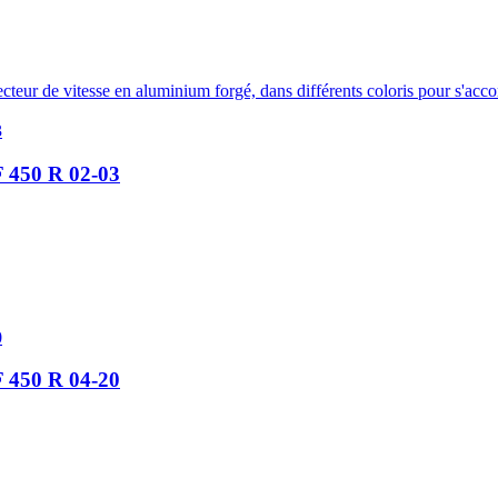
eur de vitesse en aluminium forgé, dans différents coloris pour s'acco
 450 R 02-03
 450 R 04-20