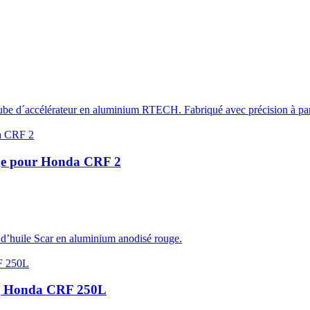
ube d´accélérateur en aluminium RTECH. Fabriqué avec précision à parti
uge pour Honda CRF 2
 d’huile Scar en aluminium anodisé rouge.
ing Honda CRF 250L