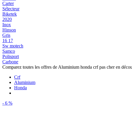
Carter
Sélecteur
Biketek
2020
Inox
Hinson
Gris
16 17
Sw motech
Samco
Polisport
Carbone
Comparez toutes les offres de Aluminium honda crf pas cher en déco
Crf
Aluminium
Honda
- 6 %