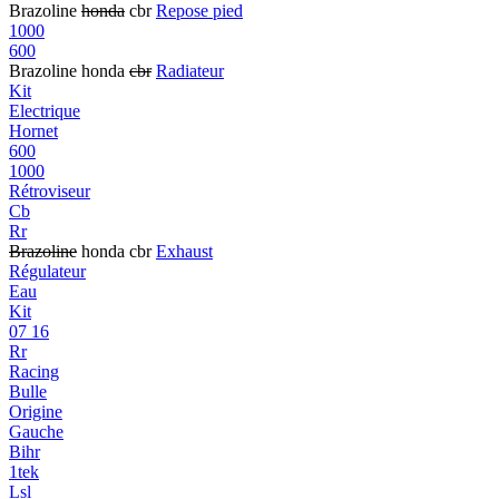
Brazoline
honda
cbr
Repose pied
1000
600
Brazoline honda
cbr
Radiateur
Kit
Electrique
Hornet
600
1000
Rétroviseur
Cb
Rr
Brazoline
honda cbr
Exhaust
Régulateur
Eau
Kit
07 16
Rr
Racing
Bulle
Origine
Gauche
Bihr
1tek
Lsl