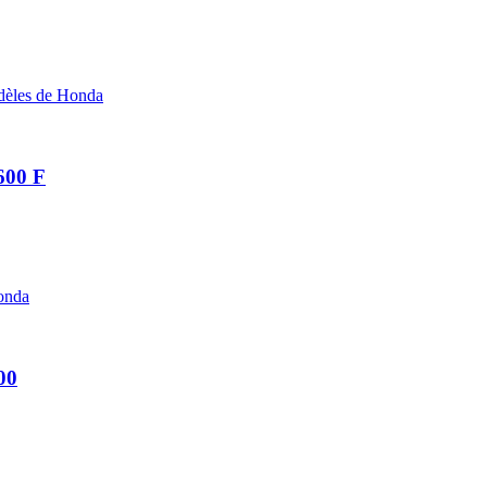
odèles de Honda
600 F
onda
00