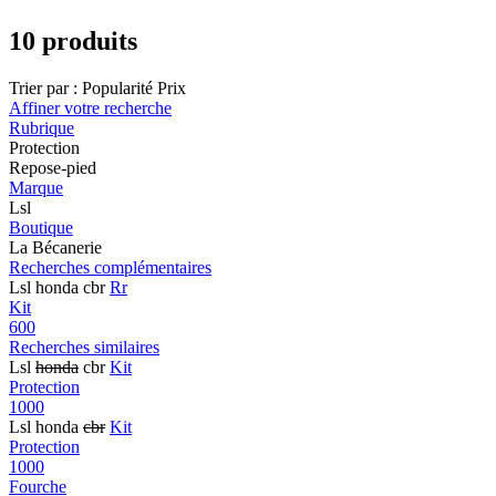
10 produits
Trier par :
Popularité
Prix
Affiner votre recherche
Rubrique
Protection
Repose-pied
Marque
Lsl
Boutique
La Bécanerie
Recherches complémentaires
Lsl honda cbr
Rr
Kit
600
Recherches similaires
Lsl
honda
cbr
Kit
Protection
1000
Lsl honda
cbr
Kit
Protection
1000
Fourche