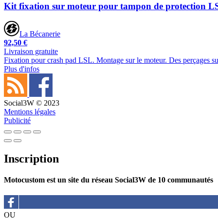
Kit fixation sur moteur pour tampon de protectio
La Bécanerie
92,50 €
Livraison gratuite
Fixation pour crash pad LSL. Montage sur le moteur. Des perçages sur
Plus d'infos
Social3W © 2023
Mentions légales
Publicité
Inscription
Motocustom est un site du réseau Social3W de 10 communautés
OU