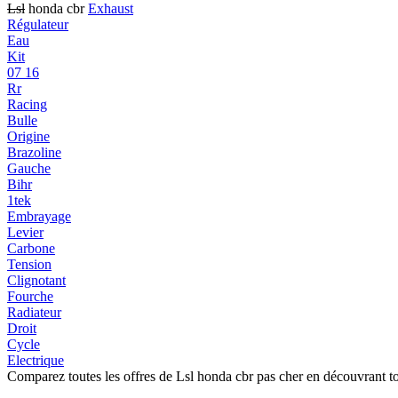
Lsl
honda cbr
Exhaust
Régulateur
Eau
Kit
07 16
Rr
Racing
Bulle
Origine
Brazoline
Gauche
Bihr
1tek
Embrayage
Levier
Carbone
Tension
Clignotant
Fourche
Radiateur
Droit
Cycle
Electrique
Comparez toutes les offres de Lsl honda cbr pas cher en découvrant t