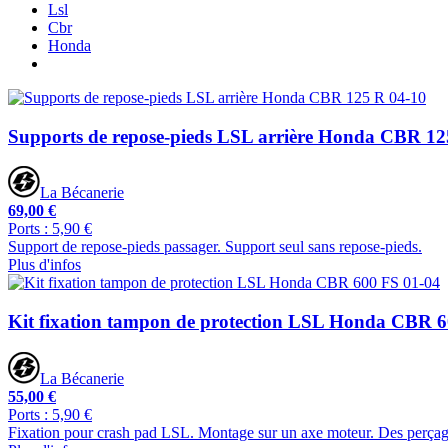
Lsl
Cbr
Honda
Supports de repose-pieds LSL arrière Honda CBR 12
La Bécanerie
69,00 €
Ports : 5,90 €
Support de repose-pieds passager. Support seul sans repose-pieds.
Plus d'infos
Kit fixation tampon de protection LSL Honda CBR 6
La Bécanerie
55,00 €
Ports : 5,90 €
Fixation pour crash pad LSL. Montage sur un axe moteur. Des perçage