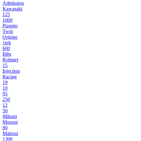
Admission
Kawasaki
125
1000
Piaggio
Twin
Origine
1tek
600
Bihr
Robinet
15
Injection
Racing
19
10
95
250
12
50
Mikuni
Mousse
80
Malossi
1300