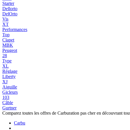
Starter
Dellorto
DelOrto
Vis
XT
Performances
Top
Clapet
MBK
Peugeot
28
Type
XL
Réglage
Liberty
XJ
Aiguille
Gicleurs
103
Câble
Gurtner
Comparez toutes les offres de Carburation pas cher en découvrant tou
Carbu