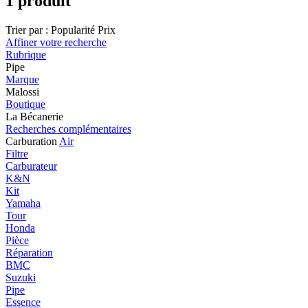
1 produit
Trier par :
Popularité
Prix
Affiner votre recherche
Rubrique
Pipe
Marque
Malossi
Boutique
La Bécanerie
Recherches complémentaires
Carburation
Air
Filtre
Carburateur
K&N
Kit
Yamaha
Tour
Honda
Pièce
Réparation
BMC
Suzuki
Pipe
Essence